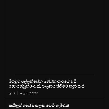
මීගමුව පල්ලන්සේන බන්ධනාගාරයේ දැඩි
නොසන්සුන්තාවක්, පාලනය කිරීමට කඳුළු ගෑස්
පුවත්
August 7, 2026
තායිලන්තයේ පාසලක වෙඩි තැබීමක්