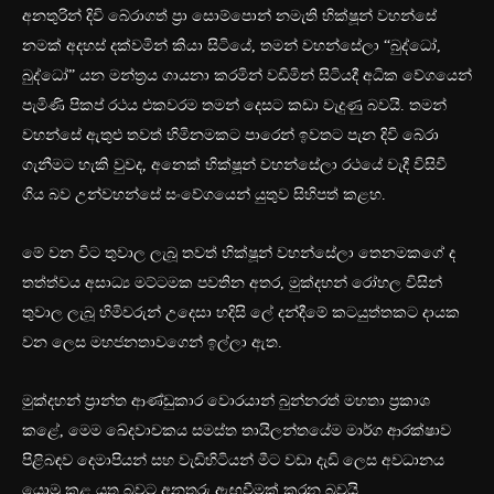
අනතුරින් දිවි බේරාගත් ප්‍රා සොම්පොන් නමැති භික්ෂූන් වහන්සේ
නමක් අදහස් දක්වමින් කියා සිටියේ, තමන් වහන්සේලා “බුද්ධෝ,
බුද්ධෝ” යන මන්ත්‍රය ගායනා කරමින් වඩිමින් සිටියදී අධික වේගයෙන්
පැමිණි පිකප් රථය එකවරම තමන් දෙසට කඩා වැදුණු බවයි. තමන්
වහන්සේ ඇතුළු තවත් හිමිනමකට පාරෙන් ඉවතට පැන දිවි බේරා
ගැනීමට හැකි වුවද, අනෙක් භික්ෂූන් වහන්සේලා රථයේ වැදී විසිවී
ගිය බව උන්වහන්සේ සංවේගයෙන් යුතුව සිහිපත් කළහ.
මේ වන විට තුවාල ලැබූ තවත් භික්ෂූන් වහන්සේලා තෙනමකගේ ද
තත්ත්වය අසාධ්‍ය මට්ටමක පවතින අතර, මුක්දහන් රෝහල විසින්
තුවාල ලැබූ හිමිවරුන් උදෙසා හදිසි ලේ දන්දීමේ කටයුත්තකට දායක
වන ලෙස මහජනතාවගෙන් ඉල්ලා ඇත.
මුක්දහන් ප්‍රාන්ත ආණ්ඩුකාර වොරයාන් බුන්නරත් මහතා ප්‍රකාශ
කළේ, මෙම ඛේදවාචකය සමස්ත තායිලන්තයේම මාර්ග ආරක්ෂාව
පිළිබඳව දෙමාපියන් සහ වැඩිහිටියන් මීට වඩා දැඩි ලෙස අවධානය
යොමු කළ යුතු බවට අනතුරු ඇඟවීමක් කරන බවයි.