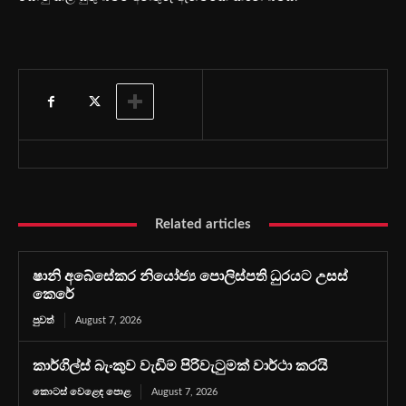
Related articles
ෂානි අබේසේකර නියෝජ්‍ය පොලිස්පති ධුරයට උසස්
කෙරේ
පුවත්
August 7, 2026
කාර්ගිල්ස් බැංකුව වැඩිම පිරිවැටුමක් වාර්ථා කරයි
කොටස් වෙළෙඳ පොළ
August 7, 2026