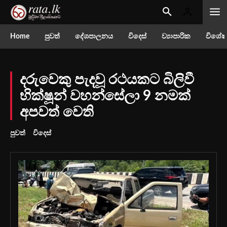
Home
පුවත්
දේශපාලනය
විදෙස්
ව්‍යාපාරික
විශේෂ
දරුවෙකු පැදවූ රථයකට බිලිවී
භික්ෂූන් වහන්සේලා 9 නමක්
අපවත් වෙති
පුවත්
විදෙස්