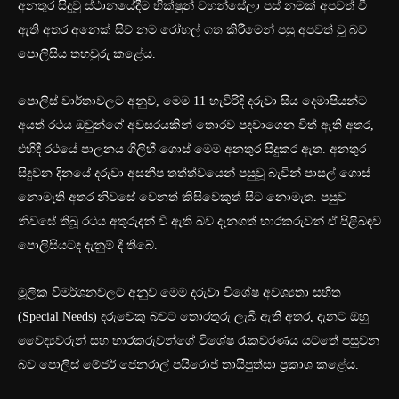
අනතුර සිදුවූ ස්ථානයේදීම භික්ෂූන් වහන්සේලා පස් නමක් අපවත් වී
ඇති අතර අනෙක් සිව් නම රෝහල් ගත කිරීමෙන් පසු අපවත් වූ බව
පොලිසිය තහවුරු කළේය.
පොලිස් වාර්තාවලට අනුව, මෙම 11 හැවිරිදි දරුවා සිය දෙමාපියන්ට
අයත් රථය ඔවුන්ගේ අවසරයකින් තොරව පදවාගෙන විත් ඇති අතර,
එහිදී රථයේ පාලනය ගිලිහී ගොස් මෙම අනතුර සිදුකර ඇත. අනතුර
සිදුවන දිනයේ දරුවා අසනීප තත්ත්වයෙන් පසුවූ බැවින් පාසල් ගොස්
නොමැති අතර නිවසේ වෙනත් කිසිවෙකුත් සිට නොමැත. පසුව
නිවසේ තිබූ රථය අතුරුදන් වී ඇති බව දැනගත් භාරකරුවන් ඒ පිළිබඳව
පොලිසියටද දැනුම් දී තිබේ.
මූලික විමර්ශනවලට අනුව මෙම දරුවා විශේෂ අවශ්‍යතා සහිත
(Special Needs) දරුවෙකු බවට තොරතුරු ලැබී ඇති අතර, දැනට ඔහු
වෛද්‍යවරුන් සහ භාරකරුවන්ගේ විශේෂ රැකවරණය යටතේ පසුවන
බව පොලිස් මේජර් ජෙනරාල් පයිරොජ් තායිපුත්සා ප්‍රකාශ කළේය.