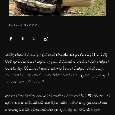
July 2, 2026
Published:
තායිලන්තයේ ඊසානදිග මුක්දහන් (Mukdahan) ප්‍රදේශයේදී 11 හැවිරිදි
පිරිමි දරුවෙකු විසින් පදවන ලද පිකප් රථයක් පාගමනින් වැඩි භික්ෂූන්
වහන්සේලා පිරිසකගේ ඇඟට කඩා වැදීමෙන් භික්ෂූන් වහන්සේලා
නව නමක් (9) අපවත් වී තවත් කිහිප නමක් බරපතල තුවාල ලබා ඇති
බව එරට පොලිසිය පවසයි.
ආගමික වතාවත්වල යෙදෙමින් පාගමනින් වඩිමින් සිටි 35 නමකගෙන්
යුත් භික්ෂු කණ්ඩායමකට සහ ඔවුන් සමඟ ගමන් කළ දායකයින් පස්
දෙනෙකුට මෙම අවාසනාවන්ත අනතුරට මුහුණ දීමට සිදුව ඇත.