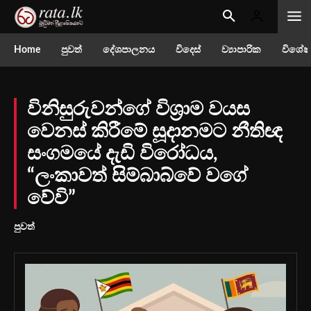
Home
පුවත්
දේශපාලනය
විදෙස්
ව්‍යාපාරික
විශේෂ
විනිසුරුවන්ගේ විශ්‍රාම වයස
වෙනස් කිරීමේ සූදානමට නීතිඥ
සංගමයේ දැඩි විරෝධය,
“ලංකාවත් සිම්බාබ්වේ වගේ
වේවි”
පුවත්