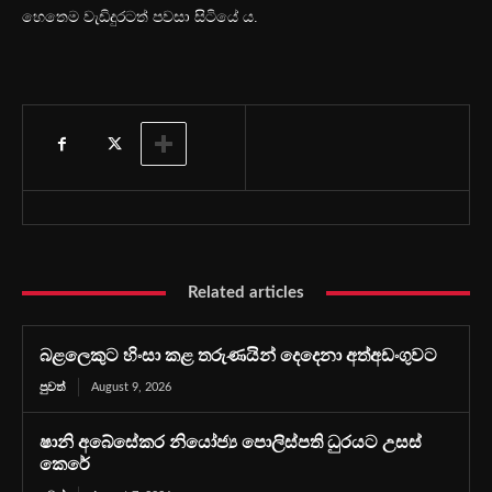
හෙතෙම වැඩිදුරටත් පවසා සිටියේ ය.
Related articles
බළලෙකුට හිංසා කළ තරුණයින් දෙදෙනා අත්අඩංගුවට
පුවත්
August 9, 2026
ෂානි අබේසේකර නියෝජ්‍ය පොලිස්පති ධුරයට උසස්
කෙරේ