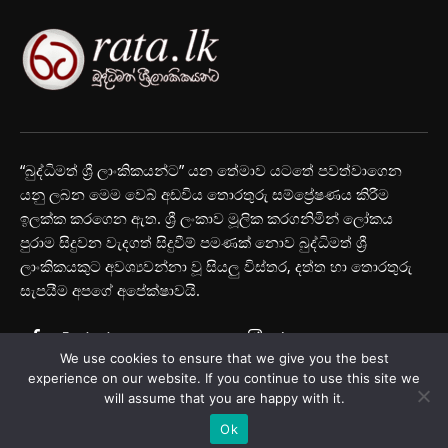
“බුද්ධිමත් ශ්‍රී ලාංකිකයන්ට” යන තේමාව යටතේ පවත්වාගෙන
යනු ලබන මෙම වෙබ් අඩවිය තොරතුරු සම්ප්‍රේෂණය කිරීම
ඉලක්ක කරගෙන ඇත. ශ්‍රී ලංකාව මූලික කරගනිමින් ලෝකය
පුරාම සිදුවන වැදගත් සිදුවීම් පමණක් නොව බුද්ධිමත් ශ්‍රී
ලාංකිකයකුට අවශ්‍යවන්නා වූ සියලු විස්තර, දත්ත හා තොරතුරු
සැපයීම අපගේ අපේක්ෂාවයි.
Facebook
Instagram
We use cookies to ensure that we give you the best
Youtube
experience on our website. If you continue to use this site we
will assume that you are happy with it.
Ok
© Rata.lk 2025 All Rights Reserved