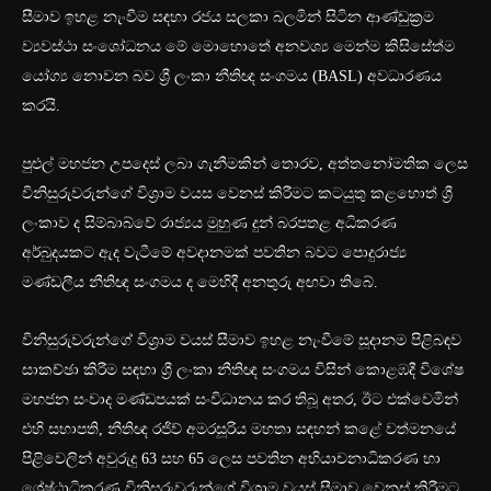
සීමාව ඉහළ නැංවීම සඳහා රජය සලකා බලමින් සිටින ආණ්ඩුක්‍රම
ව්‍යවස්ථා සංශෝධනය මේ මොහොතේ අනවශ්‍ය මෙන්ම කිසිසේත්ම
යෝග්‍ය නොවන බව ශ්‍රී ලංකා නීතිඥ සංගමය (BASL) අවධාරණය
කරයි.
පුළුල් මහජන උපදෙස් ලබා ගැනීමකින් තොරව, අත්තනෝමතික ලෙස
විනිසුරුවරුන්ගේ විශ්‍රාම වයස වෙනස් කිරීමට කටයුතු කළහොත් ශ්‍රී
ලංකාව ද සිම්බාබ්වේ රාජ්‍යය මුහුණ දුන් බරපතළ අධිකරණ
අර්බුදයකට ඇද වැටීමේ අවදානමක් පවතින බවට පොදුරාජ්‍ය
මණ්ඩලීය නීතිඥ සංගමය ද මෙහිදී අනතුරු අඟවා තිබේ.
විනිසුරුවරුන්ගේ විශ්‍රාම වයස් සීමාව ඉහළ නැංවීමේ සූදානම පිළිබඳව
සාකච්ඡා කිරීම සඳහා ශ්‍රී ලංකා නීතිඥ සංගමය විසින් කොළඹදී විශේෂ
මහජන සංවාද මණ්ඩපයක් සංවිධානය කර තිබූ අතර, ඊට එක්වෙමින්
එහි සභාපති, නීතිඥ රජිව් අමරසූරිය මහතා සඳහන් කළේ වත්මනයේ
පිළිවෙලින් අවුරුදු 63 සහ 65 ලෙස පවතින අභියාචනාධිකරණ හා
ශ්‍රේෂ්ඨාධිකරණ විනිසුරුවරුන්ගේ විශ්‍රාම වයස් සීමාව වෙනස් කිරීමට