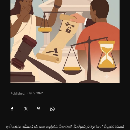
July 5, 2026
Published:
අභියාචනාධිකරණ සහ ශ්‍රේෂ්ඨාධිකරණ විනිසුරුවරුන්ගේ විශ්‍රාම වයස්