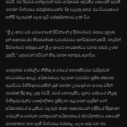
බවයි. එම පියවර හේතුවෙන් එරට අධිකරණ පද්ධතිය කෙරෙහි පැවති
මහජන විශ්වාසය සම්පූර්ණයෙන්ම බිඳ වැටුණු අතර, එය විධායකයේ
අනිසි බලපෑමක් ලෙස දැඩි දෝෂදර්ශනයට ලක් විය.
“ශ්‍රී ලංකාව මේ මොහොතේ සිටින්නේ ද සිම්බාබ්වේ රාජ්‍යය මුහුණ
දුන් ආකාරයේම තීරණාත්මක ව්‍යවස්ථාමය සන්ධිස්ථානයකයි. එබැවින්
සිම්බාබ්වේ අර්බුදයෙන් ශ්‍රී ලංකාවේ නායකත්වය වහාම පාඩම් උගත
යුතුයි,” යනුවෙන් ස්ටීවන් තිරූ මහතා අනතුරු ඇඟවීය.
පොදුරාජ්‍ය මණ්ඩලීය නීතිඥ සංගමයේ සභාපතිවරයා වැඩිදුරටත්
අවධාරණය කළේ, අධිකරණයට බලපාන ව්‍යවස්ථා ප්‍රතිසංස්කරණ
සැමවිටම විනිවිදභාවයකින් යුත් මහජන උපදෙස් හා සංවාද මගින්
පමණක් සිදු කළ යුතු බවයි. එසේ නොමැතිව, දැනට සේවයේ නියුතු
විනිසුරුවරුන්ට පෞද්ගලිකව ප්‍රතිලාභ සැලසෙන අයුරින් හෝ
අධිකරණයේ සංයුතියට බලපෑම් කරන ආකාරයෙන් හදිසියේ සිදුකරන
මෙවැනි සංශෝධන හේතුවෙන් අධිකරණයේ ස්වාධීනත්වය කෙරෙහි
මහජනතාව තබා ඇති විශ්වාසය බරපතළ ලෙස පළුදු වන බව