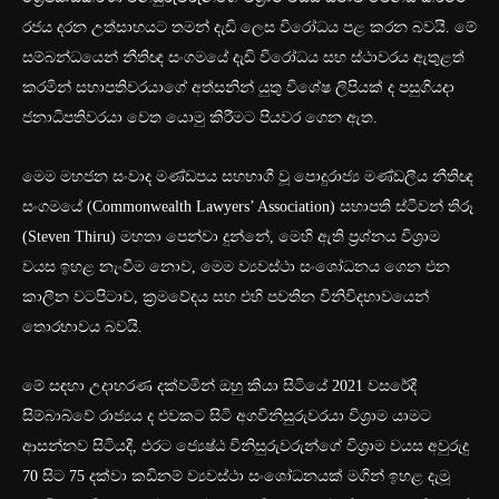
රජය දරන උත්සාහයට තමන් දැඩි ලෙස විරෝධය පළ කරන බවයි. මේ
සම්බන්ධයෙන් නීතිඥ සංගමයේ දැඩි විරෝධය සහ ස්ථාවරය ඇතුළත්
කරමින් සභාපතිවරයාගේ අත්සනින් යුතු විශේෂ ලිපියක් ද පසුගියදා
ජනාධිපතිවරයා වෙත යොමු කිරීමට පියවර ගෙන ඇත.
මෙම මහජන සංවාද මණ්ඩපය සහභාගී වූ පොදුරාජ්‍ය මණ්ඩලීය නීතිඥ
සංගමයේ (Commonwealth Lawyers’ Association) සභාපති ස්ටීවන් තිරූ
(Steven Thiru) මහතා පෙන්වා දුන්නේ, මෙහි ඇති ප්‍රශ්නය විශ්‍රාම
වයස ඉහළ නැංවීම නොව, මෙම ව්‍යවස්ථා සංශෝධනය ගෙන එන
කාලීන වටපිටාව, ක්‍රමවේදය සහ එහි පවතින විනිවිදභාවයෙන්
තොරභාවය බවයි.
මේ සඳහා උදාහරණ දක්වමින් ඔහු කියා සිටියේ 2021 වසරේදී
සිම්බාබ්වේ රාජ්‍යය ද එවකට සිටි අගවිනිසුරුවරයා විශ්‍රාම යාමට
ආසන්නව සිටියදී, එරට ජ්‍යෙෂ්ඨ විනිසුරුවරුන්ගේ විශ්‍රාම වයස අවුරුදු
70 සිට 75 දක්වා කඩිනම් ව්‍යවස්ථා සංශෝධනයක් මගින් ඉහළ දැමූ