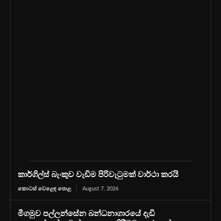
කාර්ගිල්ස් බැංකුව වැඩිම පිරිවැටුමක් වාර්ථා කරයි
කොටස් වෙළෙඳ පොළ
August 7, 2026
මීගමුව පල්ලන්සේන බන්ධනාගාරයේ දැඩි