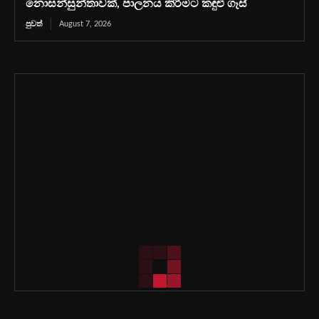
නොසන්සුන්තාවක්, පාලනය කිරීමට කඳුළු ගෑස්
පුවත්
August 7, 2026