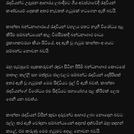
රැඳවියන්ට උදෑසන ආහාරය ලබාදීමට ගිය අවස්ථාවේදී රැඳවියන්
කණ්ඩායම් දෙකක් අතර නැවතත් ගැටුමක් හටගෙන ඇති බවයි.
කාන්තා බන්ධනාගාරයේ රැඳවියන් වහලය මතට නැඟී විරෝධය පළ
කිරීම සම්බන්ධයෙන් කළ විමසීමකදී බන්ධනාගාර මාධ්‍ය
ප්‍රකාශකවරයා කියා සිටියේ, අද ඇති වූ ගැටුම කාන්තා අංශයට
සම්බන්ධ නොවන බවයි.
ඔහු පැවසුවේ සැකකරුවන් රඳවා සිටින පිරිමි බන්ධනාගාර කොටසේ
පාතාල කල්ලි සහ මත්ද්‍රව්‍ය ජාලවලට සම්බන්ධ රැඳවියන් දෙපිරිසක්
අතර ඇති වූ ගැටුමක් මෙම සිද්ධියට මුල් වී ඇති බවත්, කාන්තා
රැඳවියන්ගේ විරෝධය එම සිද්ධියට සහයෝගය පළ කිරීමක් ලෙස
පෙනී යන බවත්ය.
කාන්තා රැඳවියන් විසින් කුඩා දරුවන්ට ආහාර ලබා නොදෙන බවට
එල්ල කර ඇති චෝදනා සම්බන්ධයෙන් අදහස් දක්වමින් ඔහු සඳහන්
කළේ, එම කරුණු මෙම ගැටුමට අදාළ නොවන බවයි.