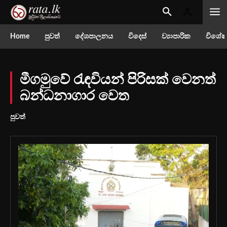
Home
පුවත්
දේශපාලනය
විදෙස්
ව්‍යාපාරික
විශේෂ
මීගමුවේ රැඳවියන් පිරිසක් වෙනත්
බන්ධනාගාර වෙත
පුවත්