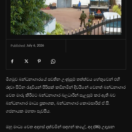
July 6, 2026
Published:
මීගමුව බන්ධනාගාරයේ පවතින උණුසුම් තත්ත්වය හේතුවෙන් එහි
රඳවා සිටින රැඳවියන් පිරිසක් කඩිනමින් දිවයිනේ වෙනත් බන්ධනාගාර
වෙත මාරු කිරීමට බන්ධනාගාර බලධාරීන් සැලසුම් කර ඇති බව
බන්ධනාගාර මාධ්‍ය ප්‍රකාශක, බන්ධනාගාර කොමසාරිස් ඒ.සී.
ගජනායක මහතා පැවසීය.
ඔහු මාධ්‍ය වෙත අදහස් දක්වමින් සඳහන් කළේ, අද (06) උදෑසන