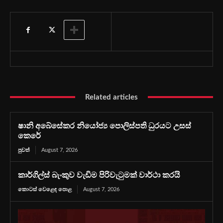
Related articles
ෂානි අබේසේකර නියෝජ්‍ය පොලිස්පති ධුරයට උසස්
කෙරේ
පුවත්
August 7, 2026
කාර්ගිල්ස් බැංකුව වැඩිම පිරිවැටුමක් වාර්ථා කරයි
කොටස් වෙළෙඳ පොළ
August 7, 2026