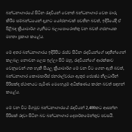
බන්ධනාගාරයේ සිටින රැඳවියන් වෙනත් බන්ධනාගාර වෙත මාරු
කිරීම සම්බන්ධයෙන් දැනට යෝජනාවක් පවතින බවත්, ඉදිරියේදී ඒ
පිළිබඳ ක්‍රියාමාර්ග ගැනීමට බලාපොරොත්තු වන බවත් ගජනායක
මහතා ප්‍රකාශ කළේය.
මේ අතර බන්ධනාගාරය ඉදිරිපිට රැස්ව සිටින රැඳවියන්ගේ ඥාතීන්ගෙන්
කලබල නොවන ලෙස ඉල්ලා සිටි ඔහු, රැඳවියන්ගේ ආරක්ෂාව
වෙනුවෙන් ගත හැකි සියලු ක්‍රියාමාර්ග මේ වන විට ගෙන ඇති බවත්,
බන්ධනාගාර කොමසාරිස් ජනරාල්වරයා ඇතුළු ජ්‍යෙෂ්ඨ නිලධාරීන්
පිරිසක්ද ස්ථානයට පැමිණ මෙහෙයුම් අධීක්ෂණය කරන බවත් සඳහන්
කළේය.
මේ වන විට මීගමුව බන්ධනාගාරයේ රැඳවියන් 2,400කට ආසන්න
පිරිසක් රඳවා සිටින බව බන්ධනාගාර දෙපාර්තමේන්තුව පවසයි.