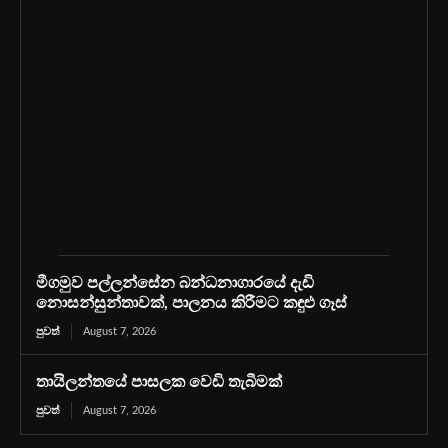
මීගමුව පල්ලන්සේන බන්ධනාගාරයේ දැඩි
නොසන්සුන්තාවක්, පාලනය කිරීමට කඳුළු ගෑස්
පුවත්
August 7, 2026
තායිලන්තයේ පාසලක වෙඩි තැබීමක්
පුවත්
August 7, 2026