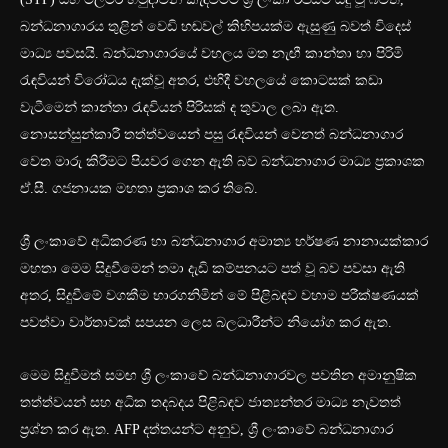
බන්ධනාගාරය තුළින් වෙඩි හඬවල් කිහිපයක්ම ඇසුණු බවත් විදෙස්
මාධ්‍ය පවසයි. බන්ධනාගාරයේ වහලය මත නැඟී කාන්තා හා පිරිමි
රැඳවියන් විරෝධය දැක්වූ අතර, එහිදී වහලයේ කොටසක් කඩා
වැටීමෙන් කාන්තා රැඳවියන් පිරිසක් ද තුවාල ලබා ඇත.
නොසන්සුන්කාරී තත්ත්වයෙන් පසු රැඳවියන් වෙනත් බන්ධනාගාර
වෙත මාරු කිරීමට පියවර ගෙන ඇති බව බන්ධනාගාර මාධ්‍ය ප්‍රකාශක
ඒ.සී. ගජනායක මහතා ප්‍රකාශ කර තිබේ.
ශ්‍රී ලංකාවේ අධිකරණ හා බන්ධනාගාර අමාත්‍ය හර්ෂණ නානායක්කාර
මහතා මෙම සිදුවීමෙන් තමා දැඩි කම්පනයට පත් වූ බව පවසා ඇති
අතර, සිදුවීමේ වගකීම භාරගනිමින් මේ පිළිබඳව වහාම පරීක්ෂණයක්
පවත්වා වාර්තාවක් සපයන ලෙස බලධාරීන්ට නියෝග කර ඇත.
මෙම සිදුවීමත් සමඟ ශ්‍රී ලංකාවේ බන්ධනාගාරවල පවතින අමානුෂික
තත්ත්වයන් සහ අධික තදබදය පිළිබඳව ජාත්‍යන්තර මාධ්‍ය නැවතත්
ප්‍රශ්න කර ඇත. AFP දත්තයන්ට අනුව, ශ්‍රී ලංකාවේ බන්ධනාගාර