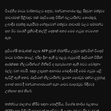
විදේශීය මාධ්‍ය වාර්තාවලට අනුව, බන්ධනාගාරය තුළ සිදුවන මත්ද්‍රව්‍ය
ජාවාරමක් පිළිබඳව එක් රැඳවියෙකු විසින් බලධාරීන්ට තොරතුරු
ලබාදීම (ඔත්තු සැපයීම) හේතුවෙන් මත්ද්‍රව්‍ය ජාවාරම් වලට සම්බන්ධ
සහ ඊට එරෙහි ප්‍රතිවාදී කල්ලි දෙකක් අතර මෙම ගැටුම හටගෙන
ඇත.
සුවිශේෂී කරුණක් ලෙස AFP පුවත් ඒජන්සිය උපුටා දක්වමින් විදෙස්
මාධ්‍ය වාර්තා කළේ, ඉරිදා දින ඇති වූ පළමු ගැටුමේදී රැඳවියන් විසින්
ආරක්ෂක නිලධාරීන්ගේ ගිනිඅවි ද පැහැරගෙන ඇති බවට චෝදනා
එල්ල වන බවයි. සඳුදා උදෑසන ආහාරය බෙදාදීමේදී මෙම ගැටුම යළි
ඇවිලී ඇති අතර, රැඳවියන් නිලධාරීන්ව ප්‍රධාන දොරටුව දක්වා ලුහුබැඳ
ගොස් පහර දී බන්ධනාගාරයෙන් පැන යාමට (දොරටුව බිඳීමට)
උත්සාහ කර තිබේ.
තත්ත්වය පාලනය කිරීම සඳහා පොලීසිය, විශේෂ කාර්ය බළකාය
(STF) සහ මිලිටරි හමුදාවන් කැඳවීමට ශ්‍රී ලංකා රජයට සිදු වූ බවත්,