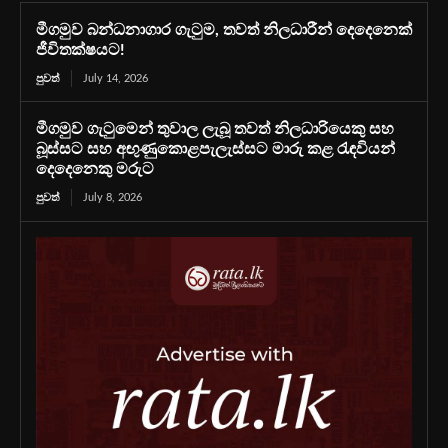
මීගමුව බන්ධනාගාර ගැටුම, තවත් නිලධාරීන් දෙදෙනෙක්
ජීවිතක්ෂයට!
පුවත්
July 14, 2026
මීගමුව ගැටුමෙන් තුවාල ලැබූ තවත් නිලධාරියෙකු සහ
බූස්සට සහ අඟුණුකොළපැලැස්සට මාරු කළ රැඳවියන්
දෙදෙනෙකු මරුට
පුවත්
July 8, 2026