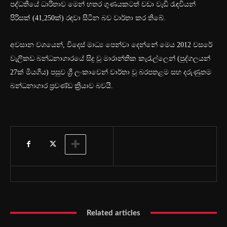
පද්ධතියේ ධාරිතාව මෙන් හතර ගුණයකටත් වඩා වැඩි රැඳවියන්
පිරිසක් (41,250ක්) රඳවා සිටින බව වාර්තා කර තිබේ.
අවසාන වශයෙන්, විදෙස් මාධ්‍ය පෙන්වා දෙන්නේ මෙය 2012 වසරේ
වැලිකඩ බන්ධනාගාරයේ සිදු වූ මාරාන්තික කැරැල්ලෙන් (පුද්ගලයන්
27ක් මියගිය) පසුව ශ්‍රී ලංකාවෙන් වාර්තා වූ බරපතළම සහ දරුණුතම
බන්ධනාගාර ප්‍රචණ්ඩ ක්‍රියාව බවයි.
Related articles