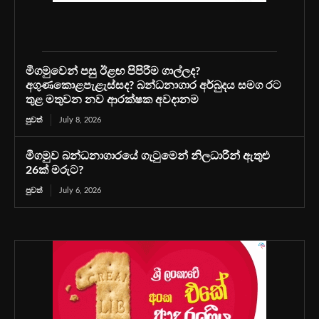
මීගමුවෙන් පසු ඊළඟ පිපිරීම ගාල්ලද?
අගුණකොළපැළැස්සද? බන්ධනාගාර අර්බුදය සමග රට
තුළ මතුවන නව ආරක්ෂක අවදානම
පුවත්
July 8, 2026
මීගමුව බන්ධනාගාරයේ ගැටුමෙන් නිලධාරීන් ඇතුළු
26ක් මරුට?
පුවත්
July 6, 2026