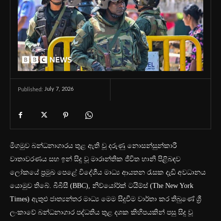
July 7, 2026
Published:
මීගමුව බන්ධනාගාරය තුළ ඇති වූ දරුණු නොසන්සුන්කාරී
වාතාවරණය සහ ඉන් සිදු වූ මාරාන්තික ජීවිත හානි පිළිබඳව
ලෝකයේ ප්‍රමුඛ පෙළේ විදේශීය මාධ්‍ය ආයතන රැසක දැඩි අවධානය
යොමුව තිබේ. බීබීසී (BBC), නිව්යෝර්ක් ටයිම්ස් (The New York
Times) ඇතුළු ජාත්‍යන්තර මාධ්‍ය මෙම සිදුවීම වාර්තා කර තිබුණේ ශ්‍රී
ලංකාවේ බන්ධනාගාර පද්ධතිය තුළ දශක කිහිපයකින් පසු සිදු වූ