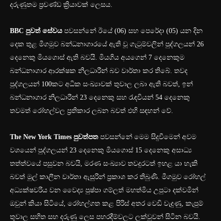
දරුණුතම ප්‍රචණ්ඩ ක්‍රියාවක් ලෙසය.
BBC පුවත් සේවය
පවසන්නේ ඊයේ (06) සහ පෙරේදා (05) යන දින
දෙක තුළ මීගමුව බන්ධනාගාරයේ ඇති වූ ගැටුම්වලින් පුද්ගලයන් 26
දෙනෙකු මියගොස් ඇති බවයි. මියගිය අයගෙන් 7 දෙනෙකුම
බන්ධනාගාර ආරක්ෂක නිලධාරීන් බව වාර්තා කර තිබේ. තවද
පුද්ගලයන් 100කට අධික සංඛ්‍යාවක් තුවාල ලබා ඇති බවත්, ඉන්
බන්ධනාගාර නිලධාරීන් 23 දෙනෙකු සහ රැඳවියන් 54 දෙනෙකු
තවමත් රෝහල්වල ප්‍රතිකාර ලබන බවත් එහි සඳහන් වේ.
The New York Times පුවත්පත
පවසන්නේ මෙම සිදුවීමෙන් අවම
වශයෙන් පුද්ගලයන් 23 දෙනෙකු මියගොස් 15 දෙනෙකු අසාධ්‍ය
තත්ත්වයේ පසුවන බවයි, මරණ සංඛ්‍යාව තවදුරටත් ඉහළ යා හැකි
බවත් මුල් කාලීන වාර්තා ඇසුරින් ප්‍රකාශ කර තිබුණි. මීගමුව රෝහල්
අධ්‍යක්ෂවරිය වන වෛද්‍ය පුෂ්පා ගම්ලත් මහත්මිය උපුටා දක්වමින්
ඔවුන් කියා සිටියේ, රෝහල්ගත කළ පිරිස් අතර වෙඩි වැදුණු, කැපුම්
තුවාල සහිත සහ දරුණු ලෙස පහරදීම්වලට ලක්වූවන් සිටින බවයි.