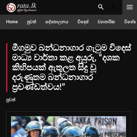
Home
පුවත්
දේශපාලනය
විදෙස්
ව්‍යාපාරික
විශේෂ
මීගමුව බන්ධනාගාර ගැටුම විදෙස්
මාධ්‍ය වාර්තා කළ අයුරු, “දශක
කිහිපයක් ඇතුලත සිදු වූ
දරුණුතම බන්ධනාගාර
ප්‍රචණ්ඩත්වය!”
පුවත්