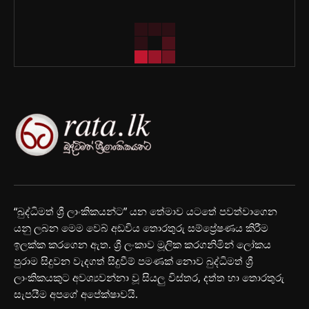
“බුද්ධිමත් ශ්‍රී ලාංකිකයන්ට” යන තේමාව යටතේ පවත්වාගෙන
යනු ලබන මෙම වෙබ් අඩවිය තොරතුරු සම්ප්‍රේෂණය කිරීම
ඉලක්ක කරගෙන ඇත. ශ්‍රී ලංකාව මූලික කරගනිමින් ලෝකය
පුරාම සිදුවන වැදගත් සිදුවීම් පමණක් නොව බුද්ධිමත් ශ්‍රී
ලාංකිකයකුට අවශ්‍යවන්නා වූ සියලු විස්තර, දත්ත හා තොරතුරු
සැපයීම අපගේ අපේක්ෂාවයි.