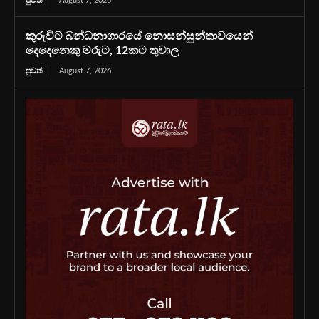
පුවත්
August 7, 2026
කුරුවිට බන්ධනාගාරයේ නොසන්සුන්තාවයෙන්
දෙදෙනෙකු මරුට, 12කට තුවාල
පුවත්
August 7, 2026