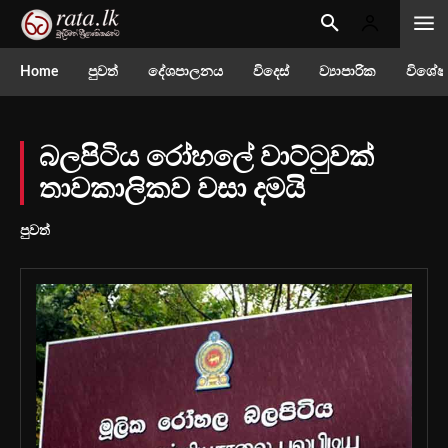
Home
පුවත්
දේශපාලනය
විදෙස්
ව්‍යාපාරික
විශේෂ
බලපිටිය රෝහලේ වාට්ටුවක්
තාවකාලිකව වසා දමයි
පුවත්