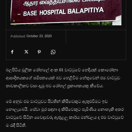
October 23, 2020
Published:
බලපිටිය මූලික රෝහලේ අංක 01 වාට්ටුවේ හෙදියක් කොරෝනා
ආසාදිතයකගේ සමීපතයෙක් බව හෙළිවීම හේතුවෙන් එම වාට්ටුව
තාවකාලිකව වසා දැමූ බව රෝහල් ප්‍රකාශකයකු කීවේය.
මේ අනුව එම වාට්ටුවට පිටතින් කිසිවෙකුට ඇතුළුවීමට ඉඩ
නොලැබෙයි. සේවා මුර සඳහා ද කිසිවෙකුට පැමිණිය නොහැකි අතර
වාට්ටුවේ සිටින වෛද්‍යවරු ඇතුළලු කාර්ය මන්ඩලය ද එම වාට්ටුවේ
ම රැඳී සිටිති.