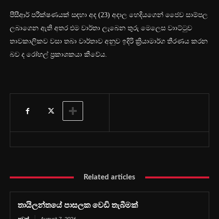
පීසීආර් පරීක්ෂණයක් සඳහා අද (23) අදාල හෙදියගෙන් ජෛව සාම්පල
ලබාගෙන ඇති අතර එම වාර්තා ලැබෙන තුරු මෙලෙස වාාට්ටුව
තාවකාලිකව වසා තබා වාර්තාව අනුව ඉදිරි ක්‍රියාමාර්ග තීරණය කරන
බව ද රෝහල් ප්‍රකාශකයා කීවේය.
Related articles
තායිලන්තයේ පාසලක වෙඩි තැබීමක්