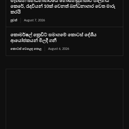
මැගසින් බන්ධනාගාරයේ නොසන්සුන්තාව පාලනය
කෙරේ, රැඳවියන් 10ක් වෙනත් බන්ධනාගාර වෙත මාරු
කරයි
පුවත්
August 7, 2026
කොමර්ෂල් ක්‍රෙඩිට් සමාගමේ කොටස් දේශීය
ආයෝජකයන් මිලදී ගනී
කොටස් වෙළෙඳ පොළ
August 6, 2026