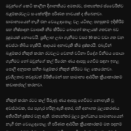
ඔවුන්ගේ කෙටි කාලීන දිශානතියට අමතරව, ජාත්‍යන්තර ස්වෛරීත්ව
බැඳුම්කරවලට සංකේන්ද්‍රිත පරිණත භාවයක් ද තිබෙනවා.
සාමාන්‍යයෙන් නැගී එන වෙළෙඳපොළ වල යටිතල පහසුකම් ඉදිකිරීම්
සහ නිෂ්පාදන ව්‍යාපෘති නිම කිරීමට බොහෝ කාලයක් ගතවන බව
පුදුමයක් නොවෙයි. ප්‍රතිලාභ ලබා ගැනීමට වසර 10 කට වඩා ගත වන
අවස්ථා තිබිය හැකියි. ආදායම අනාවැකි කීම දුෂ්කරයි. එබැවින්
බැඳුම්කර නිකුත් කරන රටවලට වෙනත් වටිනා විදේශ විනිමය සොයා
ගැනීමට හෝ ඔවුන්ගේ කල් පිරෙන ණය ආපසු ගෙවීම සඳහා ඉහළ
පොලී අනුපාත සහිත බැඳුම්කර නිකුත් කිරීමට බල කෙරෙනවා.
ද්‍රවශීලතාව තවදුරටත් මිරිකීමෙන් සහ සාමාන්‍ය ආර්ථික ක්‍රියාකාරකම්
කඩාකප්පල් කරනවා.
නිකුත් කරන රටට කල් පිරුණු ණය ආපසු ගෙවීමට නොහැකි වූ
අවස්ථාවක, එය පැහැර හරිනු ඇති අතර, එහි අනාගත මූල්‍යකරණය
අතිශයින් දුෂ්කර වනු ඇති. ජාත්‍යන්තර මූල්‍ය ප්‍රාග්ධනය සාමාන්‍යයෙන්
නැගී එන වෙළෙඳපොළ හි පරිණත ආර්ථික ක්‍රියාකාරකම් මත පදනම්