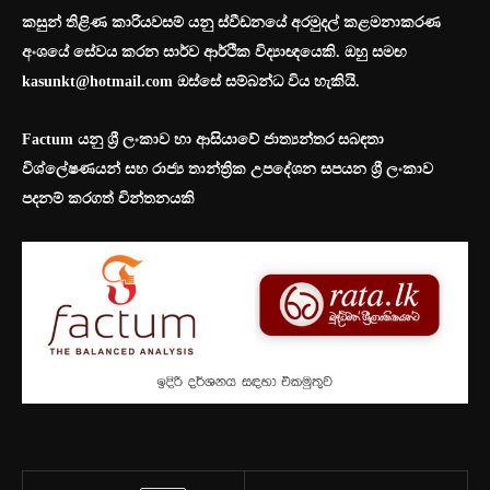
කසුන් තිළිණ කාරියවසම් යනු ස්වීඩනයේ අරමුදල් කළමනාකරණ
අංශයේ සේවය කරන සාර්ව ආර්ථික විද්‍යාඥයෙකි. ඔහු සමඟ
kasunkt@hotmail.com
ඔස්සේ සම්බන්ධ විය හැකියි.
Factum
යනු ශ්‍රී ලංකාව හා ආසියාවේ ජාත්‍යන්තර සබඳතා
විශ්ලේෂණයන් සහ රාජ්‍ය තාන්ත්‍රික උපදේශන සපයන ශ්‍රී ලංකාව
පදනම් කරගත් චින්තනයකි