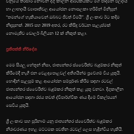
වනුයේ තිරසාර නොවන දිගු කාලීන ආර්ථිකයකට මග පාදමින් ඵලදායී
හා ලාභදායී ව්‍යාපෘතිවල ආයෝජන නොසලකා හරිමින් මිනිසුන්
“තමන්ගේ හැකියාවෙන් ඔබ්බට ජීවත් වීමයි”. ශ්‍රී ලංකාව ඊට කදිම
නිදසුනක්. 2015 සහ 2019 අතර, රට කිසිදු වර්ධන සැලැස්මක්
නොමැතිව ඩොලර් බිලියන 12 ක් නිකුත් කළා.
ප්‍රතිපත්ති නිර්දේශ
මෙම සියලු හේතූන් නිසා, ජාත්‍යන්තර ස්වෛරීත්ව බැඳුම්කර නිකුත්
කිරීමේදී නැගී එන වෙළඳපොළවල් අතිශයින්ම ප්‍රවේශම් විය යුතුයි.
හොඳින් සැලසුම් කළ ආයෝජන සම්පූර්ණ කිරීම සඳහා රටවල්
ජාත්‍යන්තර ස්වෛරීත්ව බැඳුම්කර නිකුත් කළ යුතු වනවා. දිගුකාලීන
ආයෝජන සඳහා රජය තවත් ද්විපාර්ශ්වික ණය දීමේ විකල්පයන්
සෙවිය යුතුයි.
ශ්‍රී ලංකාව සහ සුරිනාම් යනු ජාත්‍යන්තර ස්වෛරීත්ව බැඳුම්කර
නිරාවරණය ඉහළ මට්ටමක පවතින රටවල් ලෙස හැඳින්විය හැකියි.