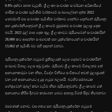
0.8% දක්වා පහත වැටුණි. ශ්‍රී ලංකා සංචාරක සංවර්ධන අධිකාරියේ
මාසික සංචාරක පැමිණීම් වාර්තාවේ සංඛ්‍යාලේඛන දත්ත 2022
පෙබරවාරි මස සංචාරක පැමිණීම් වාර්තාව පෙන්වා දෙන්නේ රුසියානු
සහ යුක්රේනියානුවන් ශ්‍රී ලංකාවේ ප්‍රමුඛතම සංචාරක මූලාශ්‍ර දෙක
බවයි. 2022 මුල් මාස දෙක තුළ ශ්‍රී ලංකාවට රුසියාවෙන් සංචාරකයින්
28,000 කට ආසන්න සංඛ්‍යාවක් සහ යුක්රේනයෙන් සංචාරකයින්
13,062 ක් පැමිණි බව එහි සඳහන් වනවා.
රුසියානු-යුක්රේන ගැටුමේ ප්‍රතිඵලයක් ලෙස දෙරටේ සංචාරකයින්
සංඛ්‍යාව විශාල ලෙස අඩු වුණා. රුසියාව ශ්‍රී ලංකාවේ විශාලතම තේ
ආනයනකරුවා වන නිසා, විදේශ විනිමය සංචිතයේ තවත් මූලාශ්‍රයක්
වන තේ අපනයනයට ද යුද ගැටුම බලපායි. බටහිර සම්බාධක
හේතුවෙන් රූබල් කඩා වැටීම නිසා රුසියානුවන්ට ශ්‍රී ලංකාවේ තේ
ආනයනය කිරීම දිගටම කරගෙන යාමට අපහසු වීමත් සිදුව තිබෙනවා.
එපමණක් නොව, වසංගතය සහ රුසියානු-යුක්රේන ගැටුමේ