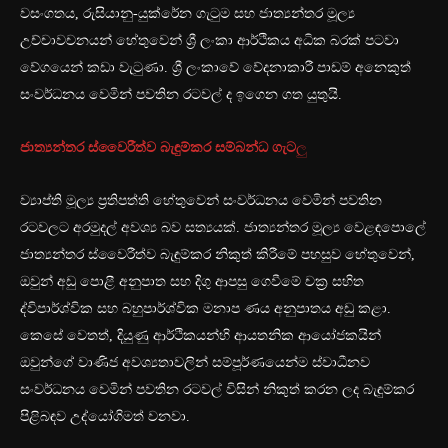
වසංගතය, රුසියානු-යුක්රේන ගැටුම සහ ජාත්‍යන්තර මූල්‍ය
උච්චාවචනයන් හේතුවෙන් ශ්‍රී ලංකා ආර්ථිකය අධික බරක් පටවා
වේගයෙන් කඩා වැටුණා. ශ්‍රී ලංකාවේ වේදනාකාරී පාඩම් අනෙකුත්
සංවර්ධනය වෙමින් පවතින රටවල් ද ඉගෙන ගත යුතුයි.
ජාත්‍යන්තර ස්වෛරීත්ව බැඳුම්කර සම්බන්ධ ගැට
ලු
ව්‍යාප්ති මූල්‍ය ප්‍රතිපත්ති හේතුවෙන් සංවර්ධනය වෙමින් පවතින
රටවලට අරමුදල් අවශ්‍ය බව සත්‍යයක්. ජාත්‍යන්තර මූල්‍ය වෙළඳපොලේ
ජාත්‍යන්තර ස්වෛරීත්ව බැඳුම්කර නිකුත් කිරීමේ පහසුව හේතුවෙන්,
ඔවුන් අඩු පොළී අනුපාත සහ දිගු ආපසු ගෙවීමේ චක්‍ර සහිත
ද්විපාර්ශ්වික සහ බහුපාර්ශ්වික මනාප ණය අනුපාතය අඩු කළා.
කෙසේ වෙතත්, දියුණු ආර්ථිකයන්හි ආයතනික ආයෝජකයින්
ඔවුන්ගේ වාණිජ අවශ්‍යතාවලින් සම්පූර්ණයෙන්ම ස්වාධීනව
සංවර්ධනය වෙමින් පවතින රටවල් විසින් නිකුත් කරන ලද බැඳුම්කර
පිළිබඳව උද්යෝගිමත් වනවා.