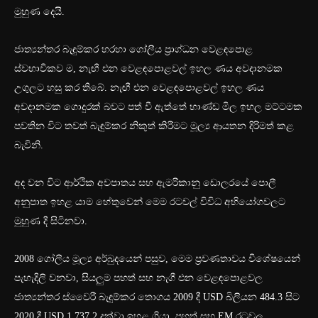
මුහු‍ණ දෙයි.
ජාත්‍යන්තර බැඳුම්කර හරහා ගෝලීය ප්‍රාග්ධන වෙළඳපොළ
ස්වභාවිකව ම, නැඟී එන වෙළඳපොළවල් ඉහල ණය අවදානමක
උගුලට හසු කර තිබේ. නැඟී එන වෙළඳපොළවල් ඉහල ණය
අවදානමක ගොදුරක් බවට පත් වී ඇත්තේ භාණ්ඩ මිල ඉහල මට්ටමක
පවතින විට තවත් බැඳුම්කර නිකුත් කිරීමට මූල්‍ය ආයතන දිරිමත් කළ
බැවිනි.
අද වන විට ආර්ථික අවපාතය සහ ඇමරිකානු ඩොලරයේ පොලී
අනුපාත ඉහළ යාම හේතුවෙන් මෙම රටවල් විවිධ අභියෝගවලට
මුහුණ දී සිටිනවා.
2008 ගෝලීය මූල්‍ය අර්බුදයෙන් පසුව, මෙම ප්‍රවණතාවය විශේෂයෙන්
පැහැදිලි වනවා, සියලුම පහත් සහ නැගී එන වෙළඳපොළවල
ජාත්‍යන්තර ස්වෛරී බැඳුම්කර තොගය 2009 දී USD බිලියන 484.3 සිට
2020 දී USD 1,737.2 දක්වා ඉහළ ගියා. පහත් සහ EM රටවල,