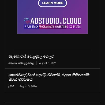
අද කොටස් වෙළඳපල ඉහලට
කොටස් වෙළෙඳ පොළ
August 5, 2026
කොත්මලේ වාන් දොරටු විවෘතයි, ජලාශ කිහිපයක්ම
පිටාර මට්ටමට!
පුවත්
August 5, 2026