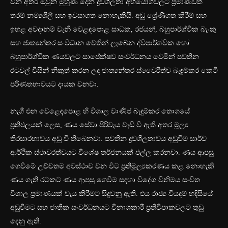
වන අතර ඔවුන් මුහුණ දෙන ද්‍රවශීලතා අභියෝගවලට ප්‍රමාණවත්
තරම් නම්‍යශීලී සහ ඉවසාගත නොහැකියි. අඩු ශ්‍රේණිගත කිරීම් සහ
ඉහළ අවදානම් වැනි වෙළඳපොළ සාධක, රජයන්, බහුපාර්ශ්වික බැංකු
සහ ජාත්‍යන්තර සංවිධාන වෙතින් ලැබෙන ද්විපාර්ශ්වික හෝ
බහුපාර්ශ්වික ණයවලට සාපේක්ෂව සංවර්ධනය වෙමින් පවතින
රටවල් විසින් නිකුත් කරන ලද ජාත්‍යන්තර ස්වෛරීත්ව බැඳුම්කර කෙටි
පරිණතභාවයට දායක වනවා.
නැගී එන වෙළෙඳපොළ හි විශාල වාණිජ බැඳුම්කර තොගයේ
ප්‍රතිඵලයක් ලෙස, ණය සේවා පිරිවැය වැඩි වී ඇති අතර මූල්‍ය
තිරසාරභාවය අඩු වී තිබෙනවා. පවතින ද්‍රවශීලතාවය අඩුවීම සාර්ව
ආර්ථික ස්ථාවරත්වයට විශේෂ තර්ජනයක් එල්ල කරනවා. ණය ආපසු
ගෙවීමේ උච්චතම අවස්ථාව වන විට ප්‍රතිමූල්‍යකරණය කළ නොහැකි
ණය ගැති රටකට ණය ආපසු ගෙවීම සඳහා විදේශ විනිමය සංචිත
විශාල ප්‍රමාණයක් වැය කිරීමට සිදුවනු ඇති. එය රාජ්‍ය වියදම් හදිසියේ
අඩුවීමට සහ ජාතික සංවර්ධනයට විනාශකාරී ප්‍රතිවිපාකවලට තුඩු
දෙනු ඇති.