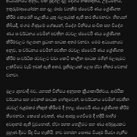
අධ්‍යයනයට අනුව, ඒක පුද්ගල දළ දේශීය නිෂ්පාදිතය, උද්ධමනය,
ඉතුරුම්/ආයෝජන සහ දළ රාජ්‍ය වගකීම් ස්වෛරී ණය ශ්‍රේණිගත
කිරීම් කෙරෙහි සැලකිය යුතු බලපෑමක් ඇති කර තිබෙනවා. හිඟයන්
තිබියදී, ජංගම ගිණුමේ ශේෂයන්, විදේශ විනිමය සංචිත සහ විදේශ
ණය සංවර්ධනය වෙමින් පවතින රටවල ස්වෛරී ණය ශ්‍රේණිගත
කිරීම්වලට බලපාන ප්‍රධාන සාධක අතර වනවා. මෙම අධ්‍යයනයට
අනුව, සංවර්ධනය වෙමින් පවතින රටවල ස්වෛරී ණය ශ්‍රේණිගත
කිරීම් සංවර්ධිත රටවලට වඩා කෙටි කාලීන සාධක මගින් බලපෑමට
ලක්වීමට වැඩි ඉඩක් ඇති අතර, ප්‍රතිඵලයක් ලෙස ඒවා නිතර වෙනස්
වනවා.
මූල්‍ය ශුභවාදී බව, යහපත් විනිමය අනුපාත ක්‍රියාකාරිත්වය, ආර්ථික
වර්ධනය සහ වෙනත් සාධක හේතුවෙන්, සංවර්ධනය වෙමින් පවතින
රටවල් බැඳුම්කර නිකුත් කිරීමේ දී ඉහළ ස්වෛරී ණය ශ්‍රේණිගත කිරීම්
තිබෙනවා. කෙසේ වෙතත්, ණය ආපසු ගෙවීමේ දී හදිසි බාහිර
අවදානම් ඇති වුවහොත්, ඒවා පහත හෙළීමට සහ ණය අර්බුදයකට
මුහුණ දීමට සිදු විය හැකියි. නව මහජන සෞඛ්‍ය වියදම් පියවා ගැනීම