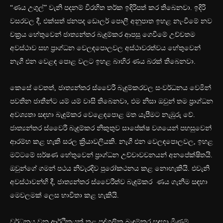
“ණය උගුල්” වැනි පදනම් විරහිත තර්ක ඉදිරිපත් කර තිබෙනවා. ඉදිරි
වසරවල දී, එක්සත් ජනපද ඩොලර් පොලී අනුපාත ඉහළ නැංවීමේ නව
චක්‍රය හේතුවෙන් ජාත්‍යන්තර බැඳුම්කර ආපසු ගෙවීමේ උච්චතම
අවස්ථාව සහ ප්‍රාග්ධන වෙලඳපොලවල අස්ථාවරත්වය හේතුවෙන්
නැගී එන වෙළඳ පොළ වලට ඉහළ බාහිර ණය බරක් තිබෙනවා.
කෙසේ වෙතත්, ජාත්‍යන්තර ස්වෛරී බැඳුම්කරවල සංවර්ධනය වෙමින්
පවතින ජාතීන්ට යම් යම් වාසි තිබෙනවා, එම නිසා ඔවුන් තම ප්‍රාග්ධන
අවශ්‍යතා සඳහා බැඳුම්කර වෙළෙඳපොළ මත යැපීමට නැඹුරු වේ.
ජාත්‍යන්තර ස්වෛරී බැඳුම්කර නිකුතුව සාපේක්ෂ වශයෙන් පහසුවෙන්
ආරම්භ කළ හැකි සරල ක්‍රියාවලියකි. නැගී එන වෙලඳපොලවල, ඉහළ
මට්ටමේ ඝර්ෂණ හේතුවෙන් ප්‍රාග්ධන උච්චාවචනයන් අනපේක්ෂිතයි.
ඔවුන්ගේ ගමන් පථය නිවැරදිව පුරෝකථනය කළ නොහැකියි. එවැනි
අවස්ථාවන්හි දී, ජාත්‍යන්තර ස්වෛරීත්ව බැඳුම්කර ණය ගැනීම සඳහා
මෙවලමක් ලෙස භාවිතා කළ හැකියි.
වර්ධනය වන ආර්ථිකයක් තුළ පුද්ගලික බැඳුම්කර සඳහා මිණුම්