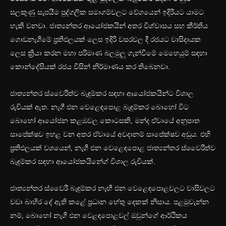
සලකුණු සැපයීම පුද්ගලික සමාගම්වලට වේගයෙන් ඉදිරියට යාමට
හැකි වනවා. ජාත්‍යන්තර ආයෝජකයින් අතර විශ්වාසය සහ කීර්තිය
ගොඩනැගීමේ ප්‍රතිඵලයක් ලෙස ඉදිරි වසරවල දී රජයට වාසිදායක
ලෙස ක්‍රියා කරන මහා පරිමාණ බලමුලු ගැන්වීමේ මෙහෙයුම් සඳහා
කොන්දේසියක් රජය විසින් නිර්මාණය කර තිබෙනවා.
ජාත්‍යන්තර ස්වෛරීත්ව බැඳුම්කර සඳහා ආයෝජකයින්ට විශාල
රුචියක් ඇත. නැගී එන වෙළෙඳපොළ බැඳුම්කර බොහෝ විට
බොහෝ ආයෝජන කළඹවල කොටසකි, මන්ද ඒවායේ අනුපාත
සාපේක්ෂව ඉහළ වන අතර ඒවායේ අවදානම් සාපේක්ෂව අඩුය. එහි
ප්‍රතිඵලයක් වශයෙන්, නැගී එන වෙළෙඳපොළ ජාත්‍යන්තර ස්වෛරීත්ව
බැඳුම්කර සඳහා ආයෝජකයින්‍ගේ විශාල ‍රුචියක්.
ජාත්‍යන්තර ස්වෛරී බැඳුම්කර නැඟී එන වෙළෙඳපොළවලට වාසිවලට
වඩා බාහිර දේ ඇති කළේ ප්‍රධාන හේතු දෙකක් නිසාය. පළමුවැන්න
නම්, බොහෝ නැගී එන වෙළඳපොළවල් ඔවුන්ගේ ආර්ථිකය