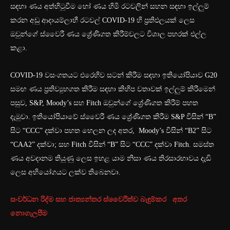
සඳහා ණය අත්හිටුවීම හෝ ණය හිමි රටවලින් සහන සඳහා ඉල්ලුම්
කරන අඩු ආදායම්ලාභී රටවල් COVID-19 හි ප්‍රතිඵලයක් ලෙස
ඔවුන්ගේ ස්වෛරී ණය ශ්‍රේණිගත කිරීම්වලට විශාල පහරක් එල්ල
කළා.
COVID-19 වසංගතයට එරෙහිව සටන් කිරීම සඳහා ඉතියෝපියාව G20
සමඟ ණය ප්‍රතිව්‍යුහගත කිරීම සඳහා කිහිප වතාවක් ඉල්ලුම් කිරීමෙන්
පසුව, S&P, Moody’s සහ Fitch ඔවුන්ගේ ශ්‍රේණිගත කිරීම් පහත
දැමුවා. ඉතියෝපියාවේ ස්වෛරී ණය ශ්‍රේණිගත කිරීම S&P විසින් “B”
සිට “CCC” දක්වා පහත හෙලන ලද අතර, Moody’s විසින් “B2” සිට
“CAA2” දක්වා; සහ Fitch විසින් “B” සිට “CCC” දක්වා Fitch. සමස්ත
ණය අවදානම තියුණු ලෙස ඉහළ යාම නිසා ණය තිරසාරභාවය දැඩි
ලෙස අභියෝගයට ලක්ව තිබෙනවා.
සංවර්ධන රිද්ම සහ ජාත්‍යන්තර ස්වෛරීත්ව බැඳුම්කර අතර
නොගැලපීම