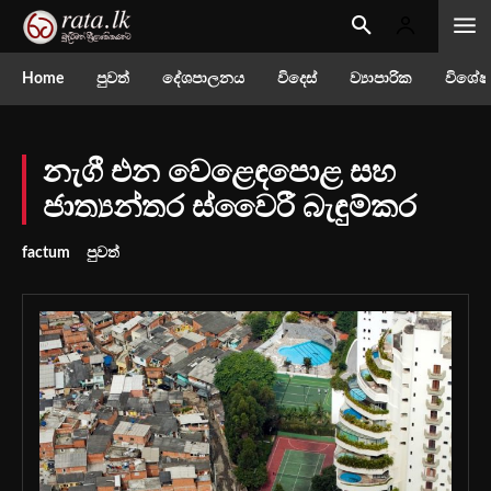
Home
පුවත්
දේශපාලනය
විදෙස්
ව්‍යාපාරික
විශේෂ
නැගී එන වෙළෙඳපොළ සහ
ජාත්‍යන්තර ස්වෛරී බැඳුම්කර
factum
පුවත්