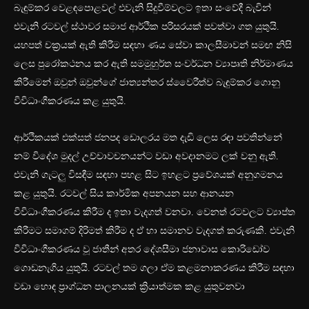
බැඳුම්කර වෙළඳපොළවල් එවැනි සිදුවීම්වලට ඉතා සංවේදී බැවින්
එවැනි රටවල් ස්ථාවර සමාජ ආර්ථික පරිසරයක් පවත්වා ගත යුතුයි.
යහපත් චක්‍රයක් ඇති කිරීම සඳහා ණය සේවා කාලසීමාවන් සමඟ නිසි
ලෙස පුරෝකථනය කර ඇති සමමුහුර්ත සංවර්ධන ව්‍යාපෘති නිර්මාණය
කිරීමෙන් ඔවුන් ඔවුන්ගේ ජාත්‍යන්තර ස්වෛරීත්ව බැඳුම්කර ගොනු
විවිධාංගීකරණය කළ යුතුයි.
ආර්ථිකයක් එක්සත් ජනපද ඩොලරය මත දැඩි ලෙස රඳා පවතින්නේ
නම් විදේශ මුදල් උච්චාවචනයන්ට වඩා අවදානමට ලක් වනු ඇති.
එවැනි ගැටලු විසඳීම සඳහා පහළ සිට ඉහළට ප්‍රවේශයක් අනුගමනය
කළ යුතුයි. රටවල් සිය කාර්මික අපනයන සහ ආනයන
විවිධාංගීකරණය කිරීම ද ඉතා වැදගත් වනවා. වෙනත් රටවලට ව්‍යාප්ත
කිරීමට සමාගම් දිරිමත් කිරීම ද ඒ හා සමානව වැදගත් කරුණකි. එවැනි
විවිධාංගීකරණය වූ ජාතීන් අතර දේශසීමා ජනාවාස කොරිඩෝව
ගොඩනැගිය යුතුයි. රටවල් තම ගලා ඒම කළමනාකරණය කිරීම සඳහා
වඩා හොඳ ප්‍රාග්ධන පාලනයක් ක්‍රියාත්මක කළ යුතුවනවා