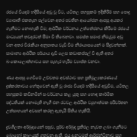
රජයේ වියදම් හදිසියේ අඩු වූ විට, යටිතල පහසුකම් ඉදිකිරීම් සහ පොදු
ව්‍යාපෘති එකතැන පල්වෙන අතර පවතින ආයෝජන ආපසු අයකර
ගැනීමට නොහැකි වීම; ආර්ථික වර්ධනය උත්තේජනය කිරීමේ රජයේ
මාධ්‍යයන් තවදුරටත් සීමා වී තිබෙනවා. සමස්ත සමාජ නිමැවුම අඩු
වන අතර විරැකියා අනුපාතය වැඩි වීම නිරායාසයෙන් ම සිදුවන්නක්.
සාමාන්‍ය ආර්ථික පර්යාය දැඩි ලෙස කඩාකප්පල් වී ඇති අතර
බංකොලොත්භාවය සහ පැහැර හැරීම ව්‍යාප්ත වනවා.
ණය ආපසු ගෙවීමේ උච්චතම අවස්ථාව සහ ප්‍රතිමූල්‍යකරණයේ
දුෂ්කරතාවය හේතුවෙන් ඇති වූ රාජ්‍ය වියදම් හදිසියේ අඩුවීම, යටිතල
පහසුකම් කඩිනමින් සංවර්ධනය කළ යුතු සහ හොඳ කාර්මික
පද්ධතියක් නොමැති නැගී එන රටවල ආර්ථික ව්‍යුහාත්මක පරිවර්තන
උත්සාහයන් අවසන් කරනු ඇතැයි සිතිය හැකියි.
ද්‍රවශීලතා අර්බුදයෙන් පසුව, පූර්ව අර්බුද ප්‍රතිඵල නැවත ලබා ගැනීමට
බොහෝ කාලයක් ගතවනු ඇති. එය දැනටමත් ආර්ජන්ටිනාව සහ