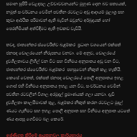
සමාන සුපිරි වෙළඳපල උච්චාවචනයන්ට මුහුණ දෙන බව සත්‍යයක්,
නමුත් සංවර්ධනය වෙමින් පවතින රටවලට අඩු ආදායම් මූලාශ්‍ර සහ
කුඩා ආර්ථික පරිමාවන් ඇති බැවින් ඔවුන්ට අර්බුදයක් හෝ
පෙරනිමියක් අත්විඳීමට ඇති ඉඩකඩ වැඩියි.
තවද, ජාත්‍යන්තර ස්වෛරීත්ව බැඳුම්කර ප්‍රධාන වශයෙන් එක්සත්
ජනපද ඩොලරයෙන් නිරූපනය වනවා. මේ අනුව, ඩොලරයේ
ද්‍රවශීලතාවය ලිහිල් වන විට සහ විනිමය අනුපාතය අඩු වන විට,
ජාත්‍යන්තර ස්වෛරීත්ව බැඳුම්කර පහසුවෙන් නිකුත් කළ හැකියි.
කෙසේ වෙතත්, එක්සත් ජනපද ඩොලරයේ පොලී අනුපාතය ඉහළ
ගොස් එහි විනිමය අනුපාතය ඉහළ යන විට, සංවර්ධනය වෙමින්
පවතින රටවලින් විශාල අරමුදල් ප්‍රමාණයක් ගලා යනවා. දැඩි
ද්‍රවශීලතා කාලසීමාවක් තුළ, බැඳුම්කර නිකුත් කරන රටවලට මුදල්
ණයට ගැනීමට සහ ඉහළ පොලී අනුපාත සහ විනිමය අනුපාත යටතේ
ණය ආපසු ගෙවීමට බල කෙරේ.
ශ්‍රේණිගත කිරීමේ ආයතනවල කාර්යභාරය