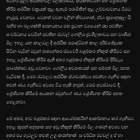
බටහිර මූල්‍ය ආයතනවල මිලකරණය, දායකත්වයන් සහ ශ්‍රේණිගත
කිරීම් ආර්ථික චක්‍රයක් තුළ ඇතැම් පරාමිතීන් තුළ උච්චාවචනය වීමට
නැඹුරු වෙනවා. වෙනත් වචන වලින් කිවහොත්, ඒවා ක්‍රමානුකූල යි.
ඛනිජ හා බලශක්ති අපනයනය මත ප්‍රධාන වශයෙන් රඳා පවතින
සංවර්ධනය වෙමින් පවතින රටවල් ගෝලීය ද්‍රවශීලතාවය සහ වාණිජ
මිල ඉහළ යන කාලවල දී ආර්ථික සමෘද්ධිමත් කාල පරිච්ඡේදයක
සිටින බැවින් ඔවුන් ජාත්‍යන්තර ස්වෛරී බැඳුම්කර නිකුත් කිරීමට සහ
ඉහළ ශ්‍රේණිගත කිරීම් ඇති අතර බැඳුම්කර නිකුත් කිරීමේ පිරිවැය
සාපේක්ෂව අඩු වෙනවා. ගෝලීය අවපාතයක් සහ සම්පත් මිල පහත
වැටීමක දී, මෙම රටවලට ආර්ථික ස්ථාවරත්වය පවත්වා ගැනීම සඳහා
තවත් ණය ගැනීමට අවශ්‍ය විය හැකි නමුත්, මෙම අවස්ථාවේ දී,
ශ්‍රේණිගත කිරීමේ ආයතන ඔවුන්ගේ ණය ශ්‍රේණිගත කිරීම් පහත
හෙළනවා.
මේ අතර, නව බැඳුම්කර සඳහා ආයෝජකයින් ආකර්ශනය කර ගැනීමට
ඉහළ කූපන් අනුපාත සහ අඩු නිකුත් කිරීමේ මිල ගණන් අවශ්‍ය වන
අතර එය ගැටලුව තවත් උග්‍ර කරන්නක්. සංවර්ධිත රටවල් ද ඒ හා