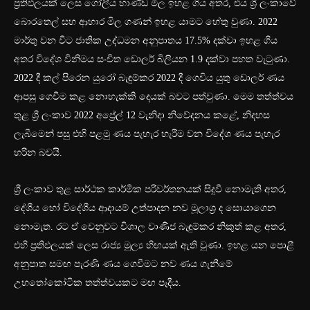
ප්‍රතිඵලයක් ලෙස ගෝලීය භාණ්ඩ මිල ඉහළ ගිය අතර, එය ශ්‍රී ලංකාවේ
බොරතෙල් සහ ආහාර මිල ගණන් ඉහළ යාමට හේතු වුණා. 2022
මාර්තු වන විට ජාතික උද්ධමන අනුපාතය 17.5% දක්වා ඉහළ ගිය
අතර විදේශ විනිමය සංචිත ඩොලර් බිලියන 1.9 දක්වා පහත වැටුණා.
2022 දී කල් පිරෙන යුරෝ බැඳුම්කර 2022 දී ගෙවිය යුතු ඩොලර් ණය
ආපසු ගෙවීම කළ නොහැක්කි දෙයක් බවට පත්වුණා. මෙම තත්ත්වය
තුළ ශ්‍රී ලංකාව 2022 අප්‍රේල් 12 වැනිදා නිවේදනය කළේ, නිදහස
ලැබීමෙන් පසු එහි පළමු ණය පැහැර හැරීම වන විදේශ ණය පැහැර
හරින බවයි.
ශ්‍රී ලංකාව තුළ සාර්ථක කාර්මික පරිවර්තනයක් සිදුවී නොමැති අතර,
දේශීය හෝ විදේශීය ආදායම් උත්පාදන නව මූලාශ්‍ර ද සොයාගෙන
නොමැත. රට ඒ වෙනුවට විශාල වාණිජ බැඳුම්කර නිකුත් කළ අතර,
එහි ප්‍රතිඵලයක් ලෙස රාජ්‍ය මූල්‍ය හිඟයක් ඇති වුණා. ඉහළ යන පොළී
අනුපාත සමඟ පැරණි ණය ගෙවීමට නව ණය ගැනීමේ
උභතෝකෝටික තත්ත්වයකට මඟ පෑදීය.