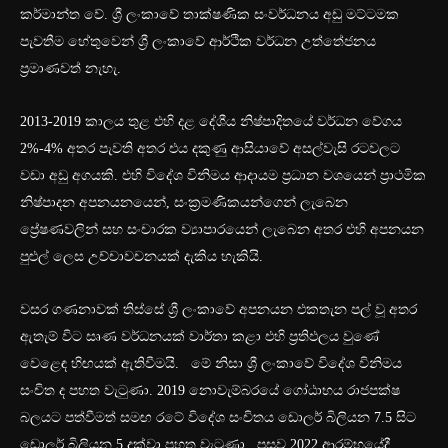
කර්මාන්ත වේ. ශ්‍රී ලංකාවේ තාක්ෂණික සංවර්ධනය අඩු මට්ටමක
පැවතීම හේතුවෙන් ශ්‍රී ලංකාවේ ආර්ථික වර්ධන උත්තේජනය
ප්‍රමාණවත් නැහැ.
2013-2019 කාලය තුළ එහි දළ දේශීය නිෂ්පාදිතයේ වර්ධන වේගය
2%-4% අතර පැවති අතර එය දකුණු ආසියාවේ අසල්වැසි රටවලට
වඩා අඩු අගයකි. එහි විදේශ විනිමය ආදායම ප්‍රධාන වශයෙන් ප්‍රාථමික
නිෂ්පාදන අපනයනයෙන්, සංක්‍රමණිකයන්ගෙන් ලැබෙන
ප්‍රේෂණවලින් සහ සංචාරක ව්‍යාපාරයෙන් ලැබෙන අතර එහි අපනයන
පුළුල් ලෙස උච්චාවචනයක් දැකිය හැකියි.
වසර ගණනාවක් තිස්සේ ශ්‍රී ලංකාවේ අපනයන එකතැන පල් වූ අතර
ඇතැම් විට සෘණ වර්ධනයක් වාර්තා කළා එහි ප්‍රතිඵලය වුණේ
වෙළෙඳ හිඟයක් ඇතිවීමයි. මේ නිසා ශ්‍රී ලංකාවේ විදේශ විනිමය
සංචිත ද පහත වැටුණා. 2019 නොවැම්බරයේ ගෝඨාභය රාජපක්ෂ
බලයට පත්වීමත් සමඟ රටේ විදේශ සංචිතය ඩොලර් බිලියන 7.5 සිට
ඩොලර් බිලියන 5 දක්වා පහත වැටුණා. පසුව 2022 ආරම්භයේදී