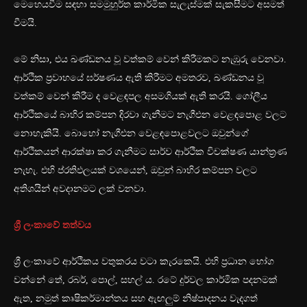
මෙහෙයවීම සඳහා සමමුහුර්ත කාර්මික සැලැස්මක් සැකසීමට අසමත්
වීමයි.
මේ නිසා, එය ඛණ්ඩනය වූ වත්කම් වෙන් කිරීමකට නැඹුරු වෙනවා.
ආර්ථික ප්‍රවාහයේ ඝර්ෂණය ඇති කිරීමට අමතරව, ඛණ්ඩනය වූ
වත්කම් වෙන් කිරීම ද වෙළඳපල අසමගියක් ඇති කරයි. ගෝලීය
ආර්ථිකයේ බාහිර කම්පන දිරවා ගැනීමට නැගීඑන වෙළඳපොළ වලට
නොහැකියි. බොහෝ නැගීඑන වෙළඳපොළවලට ඔවුන්ගේ
ආර්ථිකයන් ආරක්ෂා කර ගැනීමට සාර්ව ආර්ථික විචක්ෂණ යාන්ත්‍රණ
නැහැ. එහි ප්රතිඵලයක් වශයෙන්, ඔවුන් බාහිර කම්පන වලට
අතිශයින් අවදානමට ලක් වනවා.
ශ්‍රී ලංකාවේ තත්වය
ශ්‍රී ලංකාවේ ආර්ථිකය වතුකරය වටා කැරකෙයි. එහි ප්‍රධාන භෝග
වන්නේ තේ, රබර්, පොල්, සහල් ය. රටේ දුර්වල කාර්මික පදනමක්
ඇත, නමුත් කෘෂිකර්මාන්තය සහ ඇඟලුම් නිෂ්පාදනය වැදගත්