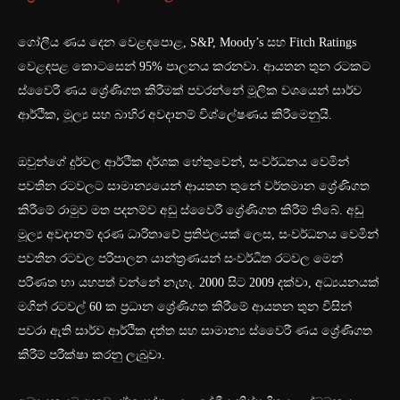
ගෝලීය ණය දෙන වෙළඳපොළ, S&P, Moody’s සහ Fitch Ratings
වෙළඳපළ කොටසෙන් 95% පාලනය කරනවා. ආයතන තුන රටකට
ස්වෛරී ණය ශ්‍රේණිගත කිරීමක් පවරන්නේ මූලික වශයෙන් සාර්ව
ආර්ථික, මූල්‍ය සහ බාහිර අවදානම් විශ්ලේෂණය කිරීමෙනුයි.
ඔවුන්ගේ දුර්වල ආර්ථික දර්ශක හේතුවෙන්, සංවර්ධනය වෙමින්
පවතින රටවලට සාමාන්‍යයෙන් ආයතන තුනේ වර්තමාන ශ්‍රේණිගත
කිරීමේ රාමුව මත පදනම්ව අඩු ස්වෛරී ශ්‍රේණිගත කිරීම් තිබේ. අඩු
මූල්‍ය අවදානම් දරණ ධාරිතාවේ ප්‍රතිඵලයක් ලෙස, සංවර්ධනය වෙමින්
පවතින රටවල පරිපාලන යාන්ත්‍රණයන් සංවර්ධිත රටවල මෙන්
පරිණත හා යහපත් වන්නේ නැහැ. 2000 සිට 2009 දක්වා, අධ්‍යයනයක්
මගින් රටවල් 60 ක ප්‍රධාන ශ්‍රේණිගත කිරීමේ ආයතන තුන විසින්
පවරා ඇති සාර්ව ආර්ථික දත්ත සහ සාමාන්‍ය ස්වෛරී ණය ශ්‍රේණිගත
කිරීම් පරීක්ෂා කරනු ලැබුවා.