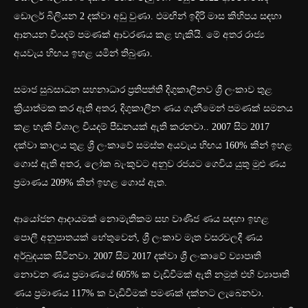
ඩොලර් බිලියන 2 දක්වා අඩු වුණා. එමඟින් ඉදිරි මාස කිහිපය සඳහා
ආනයන වියදම් පමණක් ආවරණය කළ හැකියි. මේ අතර රාජ්‍ය
අයවැය හිඟය ඉහළ යමින් තිබුණා.
සමාජ සුබසාධන සහනාධාර ප්‍රතිපත්ති දිගුකාලීනව ශ්‍රී ලංකාව තුළ
ක්‍රියාත්මක කර ඇති අතර, දිගුකාලීන ණය ගැනීමෙන් පමණක් සමනය
කළ හැකි විශාල වියදම් පීඩනයක් ඇති කරනවා.. 2007 සිට 2017
දක්වා කාලය තුළ ශ්‍රී ලංකාවේ සමස්ත අයවැය හිඟය 160% කින් ඉහළ
ගොස් ඇති අතර, ලෝක බැංකුවට අනුව රජයට ගෙවිය යුතු මුළු ණය
ප්‍රමාණය 209% කින් ඉහළ ගොස් ඇත.
ආයෝජන ආදායමක් නොමැතිකම සහ වාණිජ ණය සඳහා ඉහළ
පොලී අනුපාතයක් හේතුවෙන්, ශ්‍රී ලංකාව මෑත වසරවලදී ණය
අර්බුදයක සිටිනවා. 2007 සිට 2017 දක්වා ශ්‍රී ලංකාවේ ව්‍යාපෘති
නොවන ණය ප්‍රමාණයේ 605% ක වැඩිවීමක් ඇති නමුත් එහි ව්‍යාපෘති
ණය ප්‍රමාණය 117% ක වැඩිවීමක් පමණක් දක්නට ලැබෙනවා.