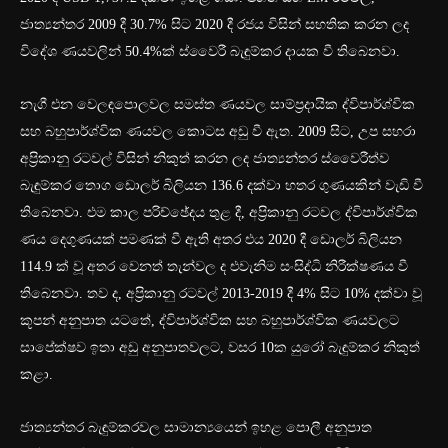
ජාත්‍යන්තර 2009 දී 30.7% සිට 2020 දී රජය විසින් සහතික කරන ලද
විදේශ ණයවලින් 50.4%ක් ස්වෛරී බැඳුම්කර දායක වී තිබෙනවා.
නැගී එන වෙලඳපොලවල සමස්ත ණයවල සාම්ප්‍රදායික ද්විපාර්ශ්වික
සහ බහුපාර්ශ්වික ණයවල කොටස අඩු වී ඇත. 2009 සිට, උප සහරා
අප්‍රිකානු රටවල් විසින් නිකුත් කරන ලද ජාත්‍යන්තර ස්වෛරීත්ව
බැඳුම්කර තොග ඩොලර් බිලියන 136.6 දක්වා හතර ගුණයකින් වැඩි වී
තිබෙනවා. එම කාල පරිච්ඡේදය තුළ දී, අප්‍රිකානු රටවල ද්විපාර්ශ්වික
ණය දෙගුණයක් පමණක් වී ඇති අතර එය 2020 දී ඩොලර් බිලියන
114.9 ක් වූ අතර වෙනත් තැන්වල ද එවැනිම සංසිද්ධි නිරීක්ෂණය වී
තිබෙනවා. තව ද, අප්‍රිකානු රටවල් 2013-2019 දී 4% සිට 10% දක්වා වූ
කූපන් අනුපාත යටතේ, ද්විපාර්ශ්වික සහ බහුපාර්ශ්වික ණයවලට
සාපේක්ෂව ඉතා අඩු අනුපාතවලට, වසර 10ක යුරෝ බැඳුම්කර නිකුත්
කළා.
ජාත්‍යන්තර බැඳුම්කරවල සාමාන්‍යයෙන් ඉහළ පොලී අනුපාත