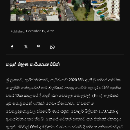
December 15, 2022
Published:
කසුන් තිළිණ කාරියවසම් විසිනි
ශ්‍රී ලංකාව, ආර්ජන්ටිනාව, සැම්බියාව 2020 සිට ඇති වූ සමාජ ආර්ථික
කැළඹීම් හේතුවෙන් තම බැඳුම්කර ආපසු ගෙවීම පැහැර හරිද්දී පසුගිය
වසර 12ක කාලයේ දී නැගී එන වෙළෙඳ පොළවල් (Ems) බැඳුම්කර
මුළු පොළියෙන් 63%ක් ‍ගෙවා තිබෙනවා. ඒ වගේ ම
වෙළෙඳපොළවල ස්වෛරී ණය සඳහා ඩොලර් බිලියන 1,737.2ක් ද
ආයෝජනය කර තිබේ. කෙසේ වෙතත් ඝානාව සහ එක්සත් ජනපදය
ඇතුළු රටවල් 06ක් ද ඔවුන්ගේ ණය ගෙවීමේ දී සමාන අභියෝගවලට