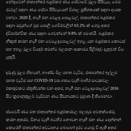
හේතුවෙන් ජාත්‍යන්තර බැඳුම්කර ණය සේවාවේ මූල්‍ය පිරිවැය, මෙම
රටවල් සඳහා ණය සේවා පිරිවැයෙන් විශාල ප්‍රතිශතයක් සඳහා දායක
වනවා. 2020 දී, නැගී එන වෙළඳ පොළවල්, ජාත්‍යන්තර බැඳුම්කර
සඳහා ඔවුන්ගේ මුළු පොලී ගෙවීම්වලින් 63.2% ක් ගෙවූ අතර
ද්විපාර්ශ්වික ණය සඳහා ගෙවන්නේ 9.8% ක් පමණයි. බැඳුම්කර
නිකුත් කරන නැගී එන වෙළෙඳපොළවල් ඉහළ යන බැඳුම්කර කොටස්
සහ ඉහළ මූල්‍ය වියදම් තමන්ට බලපාන ආකාරය පිළිබඳව දැනුවත් විය
යුතුයි.
දරුණු මූල්‍ය හිඟයන්, භාණ්ඩ මිල පහත වැටීම, ජාත්‍යන්තර ඉල්ලුම
පහත වැටීම සහ COVID-19 වසංගතය වැනි බාහිර සාධකවල
එකතුවකට ස්තූතිවන්ත වන අතර, නැගී එන වෙළඳපොළවල් 2016
සිට ක්‍රමානුකූලව වැඩිවන ණය පීඩනයකට මුහුණ දී තිබෙනවා.
ස්වෛරී ණය මත ජාත්‍යන්තර බැඳුම්කරවල බලපෑම අවතක්සේරු
කරන අතරම, චීනය වැනි බටහිර නොවන නැඟී එන ණය දෙන්නන්
කෙරෙහි ජාත්‍යන්තර අවධානය බොහෝ දුරට යොමු වී ඇති අතර