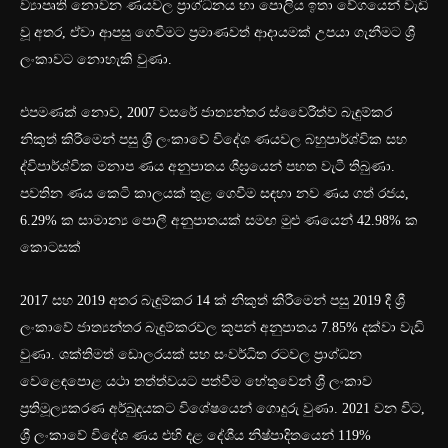
ව්‍යාපෘති නොවන ණයවල ප්‍රාග්ධනය හා පොලිය ඉතා වේගයෙන් වැඩි
වූ අතර, ඒවා ආපසු ගෙවීමට ප්‍රමාණවත් ආදායමක් උපයා ගැනීමට ශ්‍රී
ලංකාවට නොහැකි වුණා.
එපමණක් නොව, 2007 වසරේ ජාත්‍යන්තර ස්වෛරීත්ව බැඳුම්කර
නිකුත් කිරීමෙන් පසු ශ්‍රී ලංකාවේ විදේශ ණයවල බහුපාර්ශ්වික සහ
ද්විපාර්ශ්වික මනාප ණය අනුපාතය ශීඝ්‍රයෙන් පහත වැටී තිබුණා.
පවතින ණය කෙටි කාලයක් තුළ ගෙවීම සඳහා නව ණය ගත් රජය,
6.29% ක සාමාන්‍ය පොලී අනුපාතයක් සමඟ මුළු ණයෙන් 42.98% ක
කොටසක්
2017 සහ 2019 අතර බැඳුම්කර 14 ක් නිකුත් කිරීමෙන් පසු 2019 දී ශ්‍රී
ලංකාවේ ජාත්‍යන්තර බැඳුම්කරවල කූපන් අනුපාතය 7.85% දක්වා වැඩි
වුණා. ශක්තිමත් ඩොලරයක් සහ සංවර්ධිත රටවල ප්‍රාග්ධන
වෙළෙඳපොළ යථා තත්ත්වයට පත්වීම හේතුවෙන් ශ්‍රී ලංකාව
ප්‍රතිමූල්‍යකරණ අර්බුදයකට විශේෂයෙන් ගොදුරු වුණා. 2021 වන විට,
ශ්‍රී ලංකාවේ විදේශ ණය එහි දළ දේශීය නිෂ්පාදිතයෙන් 119%