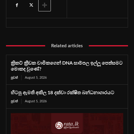
Related articles
ක්‍රිකට් ක්‍රීඩක චාමිකගෙන් DNA සාම්පල ඉල්ලූ පෙත්සමට
මොකද වුණේ?
පුවත්
August 5, 2026
හිටපු ඇමති අකිල 18 දක්වා රක්ෂිත බන්ධනාගාරයට
පුවත්
August 5, 2026