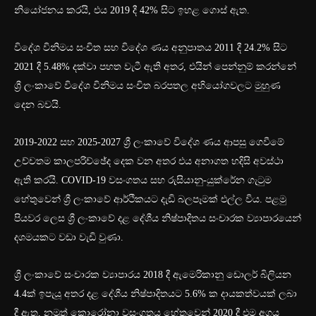
නියෝජනය කරයි, එය 2019 දී 42% සිට ඉහළ ගොස් ඇත.
විදේශ විනිමය සංචිත සහ විදේශ ණය අනුපාතය 2011 දී 24.2% සිට
2021 දී 5.48% දක්වා පහත වැටී ඇති අතර, එයින් පෙන්නුම් කරන්නේ
ශ්‍රී ලංකාවේ විදේශ විනිමය සංචිත බරපතල අභියෝගවලට මුහුණ
දෙන බවයි.
2019-2022 සහ 2025-2027 ශ්‍රී ලංකාවේ විදේශ ණය ආපසු ගෙවීමේ
උච්චතම කාලපරිච්ඡේද දෙක වන අතර එය අනාගත හදිසි අවස්ථා
ඇති කරයි. COVID-19 වසංගතය සහ රුසියානු-යුක්රේන ගැටුම
හේතුවෙන් ශ්‍රී ලංකාවේ ආර්ථිකයට දැඩි බලපෑමක් එල්ල විය. පළමු
පියවර ලෙස ශ්‍රී ලංකාවේ දළ දේශීය නිෂ්පාදිතය සංචාරක ව්‍යාපාරයෙන්
දශමයකට වඩා වැඩි වුණා.
ශ්‍රී ලංකාවේ සංචාරක ව්‍යාපාරය 2018 දී ඇමෙරිකානු ඩොලර් බිලියන
4.4ක් ඉපැයූ අතර දළ දේශීය නිෂ්පාදිතයට 5.6% ක දායකත්වයක් ලබා
දී ඇත, නමුත් කොරෝනා වසංගතය හේතුවෙන් 2020 දී එම අගය