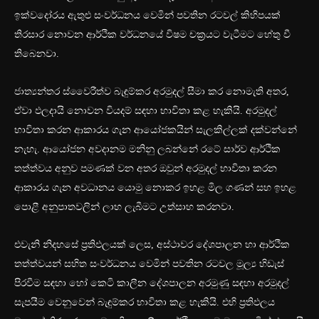
ඉක්වදෝරය ඇතුළු සංවර්ධනය වෙමින් පවතින රටවල් කිහිපයක්
තිරසාර නොවන ආර්ථික වර්ධනයේ විෂම චක්‍රයට වැටීමට හේතු වී
තිබෙනවා.
ජාත්‍යන්තර ස්වෛරීත්ව බැඳුම්කර අරමුදල් සීමා කර නොමැති අතර,
ඒවා ඵලදායි නොවන වියදම් සඳහා භාවිතා කළ හැකියි. අරමුදල්
භාවිතා කරන ආකාරය ගැන ආයෝජකයින් සැලකිල්ලක් දක්වන්නේ
නැහැ. ආයෝජන අවදානම මනිනු ලබන්නේ රටේ සාර්ව ආර්ථික
තත්ත්වය අනුව පමණක් වන අතර ඔවුන් අරමුදල් භාවිතා කරන
ආකාරය ගැන අවධානය යොමු නොකර ඉහළ මිල ගණන් සහ ඉහළ
පොළී අනුපාතවලින් ලාභ ලැබීමට උත්සාහ කරනවා.
එවැනි නිදහසේ ප්‍රතිඵලයක් ලෙස, අස්ථාවර දේශපාලන හා ආර්ථික
තත්ත්වයන් සහිත සංවර්ධනය වෙමින් පවතින රටවල මූල්‍ය හිඩැස්
පිරවීම සඳහා හෝ කෙටි කාලීන දේශපාලන අරමුණු සඳහා අරමුදල්
සැපයීම වෙනුවෙන් බැඳුම්කර භාවිතා කළ හැකියි. එහි ප්‍රතිඵලය