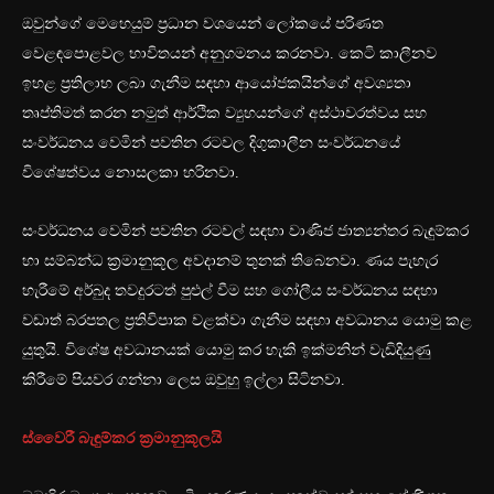
ඔවුන්ගේ මෙහෙයුම් ප්‍රධාන වශයෙන් ලෝකයේ පරිණත
වෙළඳපොළවල භාවිතයන් අනුගමනය කරනවා. කෙටි කාලීනව
ඉහළ ප්‍රතිලාභ ලබා ගැනීම සඳහා ආයෝජකයින්ගේ අවශ්‍යතා
තෘප්තිමත් කරන නමුත් ආර්ථික ව්‍යුහයන්ගේ අස්ථාවරත්වය සහ
සංවර්ධනය වෙමින් පවතින රටවල දිගුකාලීන සංවර්ධනයේ
විශේෂත්වය නොසලකා හරිනවා.
සංවර්ධනය වෙමින් පවතින රටවල් සඳහා වාණිජ ජාත්‍යන්තර බැඳුම්කර
හා සම්බන්ධ ක්‍රමානුකූල අවදානම් තුනක් තිබෙනවා. ණය පැහැර
හැරීමේ අර්බුද තවදුරටත් පුළුල් වීම සහ ගෝලීය සංවර්ධනය සඳහා
වඩාත් බරපතල ප්‍රතිවිපාක වළක්වා ගැනීම සඳහා අවධානය යොමු කළ
යුතුයි. විශේෂ අවධානයක් යොමු කර හැකි ඉක්මනින් වැඩිදියුණු
කිරීමේ පියවර ගන්නා ලෙස ඔවුහු ඉල්ලා සිටිනවා.
ස්වෛරී බැඳුම්කර ක්‍රමානුකූලයි