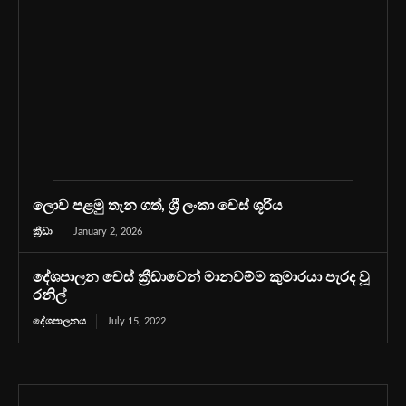
ලොව පළමු තැන ගත්, ශ්‍රී ලංකා චෙස් ශූරිය
ක්‍රීඩා
January 2, 2026
දේශපාලන චෙස් ක්‍රීඩාවෙන් මානවම්ම කුමාරයා පැරද වූ
රනිල්
දේශපාලනය
July 15, 2022