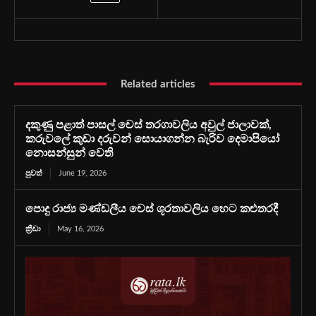
Related articles
දකුණු පළාත් පාසල් චෙස් තරගාවලිය අවුල් ජාලාවක්,
කරුවලේ කුඩා දරුවන් සොයාගන්න බැරිව දෙමාපියෝ
නොසන්සුන් වෙති
පුවත්
June 19, 2026
පොදු රාජ්‍ය මණ්ඩලීය චෙස් ශූරතාවලිය හෙට කළුතරදී
ක්‍රීඩා
May 16, 2026