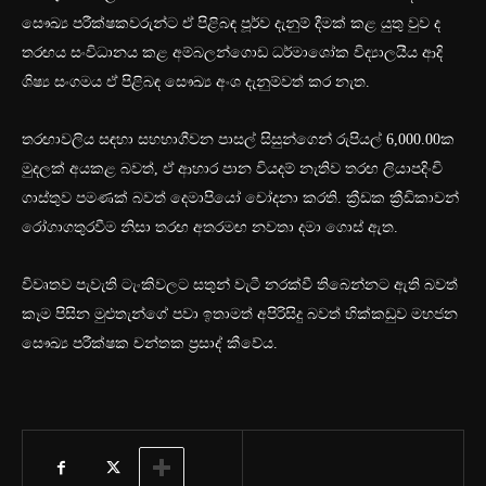
සෞඛ්‍ය පරීක්ෂකවරුන්ට ඒ පිළිබඳ පූර්ව දැනුම් දීමක් කළ යුතු වුව ද
තරඟය සංවිධානය කළ අම්බලන්ගොඩ ධර්මාශෝක විද්‍යාලයීය ආදි
ශිෂ්‍ය සංගමය ඒ පිළිබඳ සෞඛ්‍ය අංශ දැනුම්වත් කර නැත.
තරඟාවලිය සඳහා සහභාගීවන පාසල් සිසුන්ගෙන් රුපියල් 6,000.00ක
මුදලක් අයකළ බවත්, ඒ ආහාර පාන වියදම් නැතිව තරඟ ලියාපදිංචි
ගාස්තුව පමණක් බවත් දෙමාපියෝ චෝදනා කරති. ක්‍රීඩක ක්‍රීඩිකාවන්
රෝගාගතුරවීම නිසා තරඟ අතරමඟ නවතා දමා ගොස් ඇත.
විවෘතව පැවැති ටැංකිවලට සතුන් වැටී නරක්වී තිබෙන්නට ඇති බවත්
කෑම පිසින මුළුතැන්ගේ පවා ඉතාමත් අපිරිසිදු බවත් හික්කඩුව මහජන
සෞඛ්‍ය පරීක්ෂක චන්තක ප්‍රසාද් කීවේය.