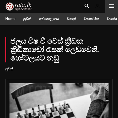
Home
පුවත්
දේශපාලනය
විදෙස්
ව්‍යාපාරික
විශේෂ
ජලය විෂ වී චෙස් ක්‍රීඩක
ක්‍රීඩිකාවෝ රැසක් ලෙඩවෙති.
හෝටලයට නඩු
පුවත්