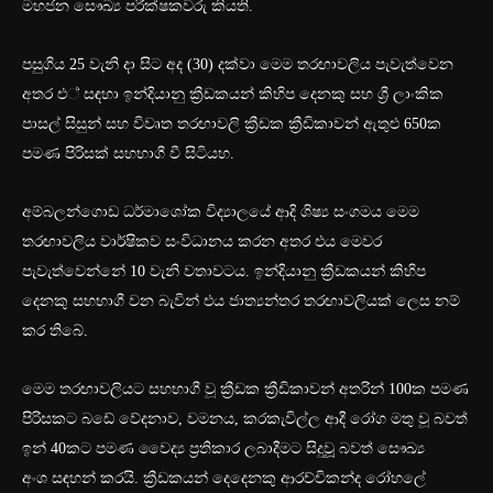
මහජන සෞඛ්‍ය පරීක්ෂකවරු කියති.
පසුගිය 25 වැනි දා සිට අද (30) දක්වා මෙම තරඟාවලිය පැවැත්වෙන
අතර එ් සඳහා ඉන්දියානු ක්‍රීඩකයන් කිහිප දෙනකු සහ ශ්‍රී ලාංකික
පාසල් සිසුන් සහ විවෘත තරඟාවලි ක්‍රීඩක ක්‍රීඩිකාවන් ඇතුළු 650ක
පමණ පිරිසක් සහභාගී වී සිටියහ.
අම්බලන්ගොඩ ධර්මාශෝක විද්‍යාලයේ ආදි ශිෂ්‍ය සංගමය මෙම
තරඟාවලිය වාර්ෂිකව සංවිධානය කරන අතර එය මෙවර
පැවැත්වෙන්නේ 10 වැනි වතාවටය. ඉන්දියානු ක්‍රීඩකයන් කිහිප
දෙනකු සහභාගී වන බැවින් එය ජාත්‍යන්තර තරඟාවලියක් ලෙස නම්
කර තිබේ.
මෙම තරඟාවලියට සහභාගී වූ ක්‍රීඩක ක්‍රීඩිකාවන් අතරින් 100ක පමණ
පිරිසකට බඩේ වේදනාව, වමනය, කරකැවිල්ල ආදී රෝග මතු වූ බවත්
ඉන් 40කට පමණ වෛද්‍ය ප්‍රතිකාර ලබාදීමට සිදුවූූ බවත් සෞඛ්‍ය
අංශ සඳහන් කරයි. ක්‍රීඩකයන් දෙදෙනකු ආරච්චිකන්ද රෝහ‍ලේ