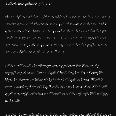
නේවාසිකව ප්‍රතිකාර ලබා ඇත.
ක්‍රීඩක ක්‍රීඩිකාවන් විශාල පිරිසක් හදිසියේ ම රෝගාතර වීම හේතුවෙන්
මහජන සෞඛ්‍ය පරීක්ෂකවරු හෝටලය පරීක්ෂාකර ඇති අතර එහි දී
අනාවරණය වී ඇත්තේ ඔවුන්ට ලබා දී ඇති පානීය ජලය විෂ වී ඇති
බවයි. එක් ක්‍රීඩකයකු තම වතුර බෝතලයට පුරවාගත් වතුර නිවසට
ගෙනගොස් නැගණියට ලබාදුන් පසු ඇය ද අසනීප වී ඇතැයි මහජන
සෞඛ්‍ය පරීක්ෂකවරුන්ට වාර්තා වී ඇත.
මෙම හෝටලයට ජලසම්පාදන සහ ජලපවහන මණ්ඩලයේ ජල
සැපයුම් ඇතත් ඉහළ මහළේ ටැංකි 05කට වතුර පුරවා බෙදාහැරීම
සිදුකරයි. මහජන පරීක්ෂකවරුන් විසින් ඒ ටැංකි පරීක්ෂා කිරීමේ දී
පෙනී ගොස් ඇත්තේ එම ටැංකි ආවරණය කර නොතිබුණු බවයි. මේ
අනුව හික්කඩුව ලවන්ගා හෝටලයට එරෙහිව නඩු පැවරීමට කටයුතු
කර තිබේ.
මෙවැනි විශාල පිරිසක් සහභාගීවන තරඟ සංවිධානය කිරීමේ දී මහජන