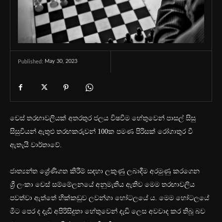
May 30, 2023
Published:
චෙස් තරඟාවලියක් අතරතුර ජලය විෂවීම හේතුවෙන් පාසල් සිසු
සිසුවියන් ඇතුළු තරඟකරුවන් 100ක පමණ පිරිසක් රෝගාතුර වී
ඇතැයි වාර්තාවේ.
ජාත්‍යන්ත ශ්‍රේණිගත කිරීම් සඳහා ලකුණු ලබාදීම අරමුණු කරගෙන
ශ්‍රී ලංකා චෙස් සම්මේලනයේ අනුමැතිය ඇතිව මෙම තරඟාවලිය
පවත්වා‍ ඇත්තේ හික්කඩුව ලවන්ගා හෝටලයේ ය. මෙම හෝටලයේ
මීට පෙර ද දැඩි අපිරිසිදුතා හේතුවෙන් දැඩි ලෙස අවවාද කර තිබූ බව