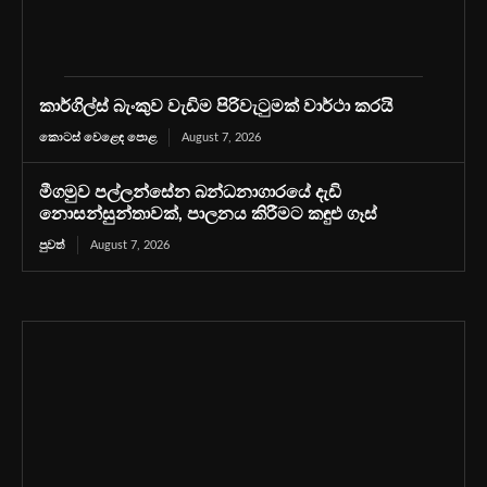
කාර්ගිල්ස් බැංකුව වැඩිම පිරිවැටුමක් වාර්ථා කරයි
කොටස් වෙළෙඳ පොළ
August 7, 2026
මීගමුව පල්ලන්සේන බන්ධනාගාරයේ දැඩි
නොසන්සුන්තාවක්, පාලනය කිරීමට කඳුළු ගෑස්
පුවත්
August 7, 2026