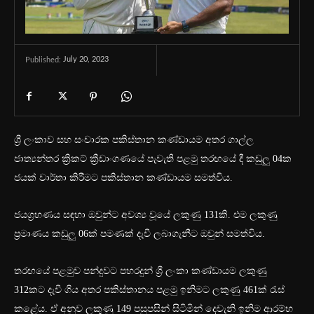
July 20, 2023
Published:
ශ්‍රී ලංකාව සහ සංචාරක පකිස්තාන කණ්ඩායම අතර ගාල්ල
ජාත්‍යන්තර ක්‍රිකට් ක්‍රීඩාංගණයේ පැවැති පළමු තරඟයේ දී කඩුලු 04ක
ජයක් වාර්තා කිරීමට පකිස්තාන කණ්ඩායම සමත්විය.
ජයග්‍රහණය සඳහා ඔවුන්ට අවශ්‍ය වූයේ ලකුණු 131කි. එම ලකුණු
ප්‍රමාණය කඩුලු 06ක් පමණක් දැවී ලබාගැනීට ඔවුන් සමත්විය.
තරඟයේ පළමුව පන්දුවට පහරදුන් ශ්‍රී ලංකා කණ්ඩායම ලකුණු
312කට දැවී ගිය අතර පකිස්තානය පළමු ඉනිමට ලකුණු 461ක් රැස්
කළේය. ඒ අනුව ලකුණු 149 පසුපසින් සිටිමින් දෙවැනි ඉනිම ආරම්භ