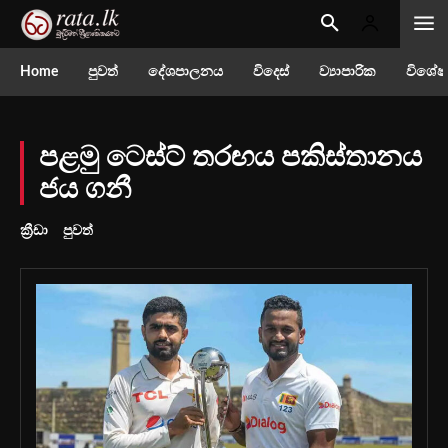
Home
පුවත්
දේශපාලනය
විදෙස්
ව්‍යාපාරික
විශේෂ
පළමු ටෙස්ට් තරඟය පකිස්තානය
ජය ගනී
ක්‍රීඩා
පුවත්