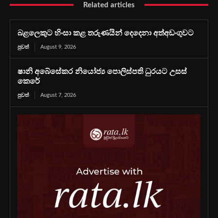
Related articles
බළලෙකුට හිංසා කළ තරුණයින් දෙදෙනා අත්අඩංගුවට
පුවත්
August 9, 2026
ෂානි අබේසේකර නියෝජ්‍ය පොලිස්පති ධුරයට උසස්
කෙරේ
පුවත්
August 7, 2026