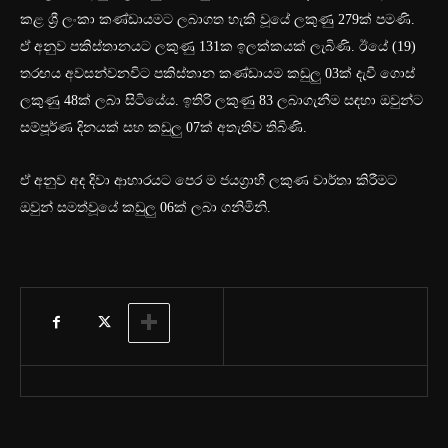
කළ ශ්‍රී ලංකා කණ්ඩායමට ලබාගත හැකි වූයේ ලකුණු 279ක් පමණි.
ඒ අනුව පකිස්තානයට ලකුණු 131ක ඉලක්කයක් ලැබිණි. ඊයේ (19)
තරඟය අවසන්වනවිට පකිස්තාන කණ්ඩායම කඩුලු 03ක් දැවී ගොස්
ලකුණු 48ක් ලබා සිටියේය. ඉතිරි ලකුණු 83 ලබාගැනීම සඳහා ඔවුන්ට
සම්පූර්ණ දිනයක් සහ කඩුලු 07ක් අතැතිව තිබිණි.
ඒ අනුව අද දිවා ආහාරයට පෙර ම ජයග්‍රාහී ලකුණ වාර්තා කිරීමට
ඔවුන් සමත්වූයේ කඩුලු 06ක් ලබා ගනිමිනි.