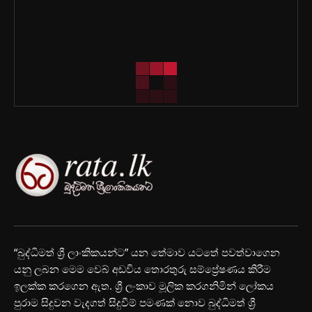
“බුද්ධිමත් ශ්‍රී ලාංකිකයන්ට” යන තේමාව යටතේ පවත්වාගෙන
යනු ලබන මෙම වෙබ් අඩවිය තොරතුරු සම්ප්‍රේෂණය කිරීම
ඉලක්ක කරගෙන ඇත. ශ්‍රී ලංකාව මූලික කරගනිමින් ලෝකය
පුරාම සිදුවන වැදගත් සිදුවීම් පමණක් නොව බුද්ධිමත් ශ්‍රී