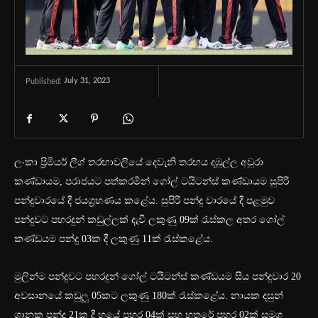
July 31, 2023
Published:
ලංකා ප්‍රිමියර් ලීග් තරඟාවලියේ දෙවැනි තරඟය දඹුල්ල අවුරා
කණ්ඩායම, පරාජයට පත්කරමින් ගෝල් ටයිටන්ස් කණ්ඩායම සුපිරි
පන්දුවාරයේ දී ජයග්‍රහණය කළේය. සුපිරි පන්දු වාරයේ දී පළමුව
පන්දුවට පහරදුන් කඩුල්ලක් දැවී ලකුණු 09ක් රැස්කල අතර ගෝල්
කණ්ඩයම පන්දු 03ක දී ලකුණු 11ක් රැස්කළේය.
මුලින්ම පන්දුවට පහරදුන් ගෝල් ටයිටන්ස් කණ්ඩයම සිය පන්දුවාර 20
අවසානයේ කඩුලු 05කට ලකුණු 180ක් රැස්කළේය. නායක දසුන්
ශානක පන්දු 21ක දී හයේ පහර 04ක් සහ හතරේ පහර 02ක් සමග