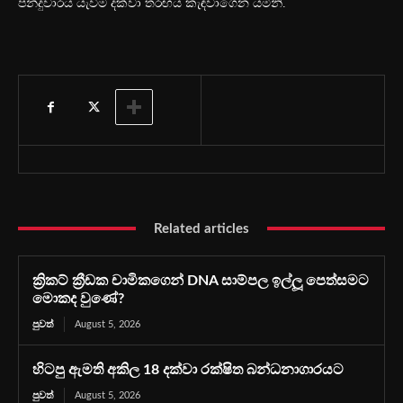
පන්දුවාරය යැවීම දක්වා තරඟය කැඳවාගෙන යමිනි.
Related articles
ක්‍රිකට් ක්‍රීඩක චාමිකගෙන් DNA සාම්පල ඉල්ලූ පෙත්සමට
මොකද වුණේ?
පුවත්
August 5, 2026
හිටපු ඇමති අකිල 18 දක්වා රක්ෂිත බන්ධනාගාරයට
පුවත්
August 5, 2026