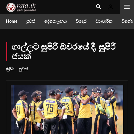
Home
පුවත්
දේශපාලනය
විදෙස්
ව්‍යාපාරික
විශේෂ
ගාල්ලට සුපිරි ඕවරයේ දී, සුපිරි
ජයක්
ක්‍රීඩා
පුවත්