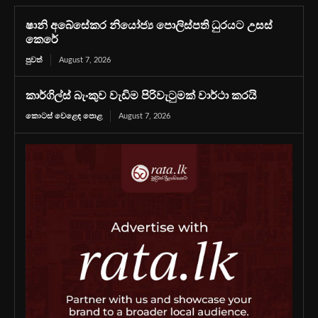
ෂානි අබේසේකර නියෝජ්‍ය පොලිස්පති ධුරයට උසස්
කෙරේ
පුවත්
August 7, 2026
කාර්ගිල්ස් බැංකුව වැඩිම පිරිවැටුමක් වාර්ථා කරයි
කොටස් වෙළෙඳ පොළ
August 7, 2026