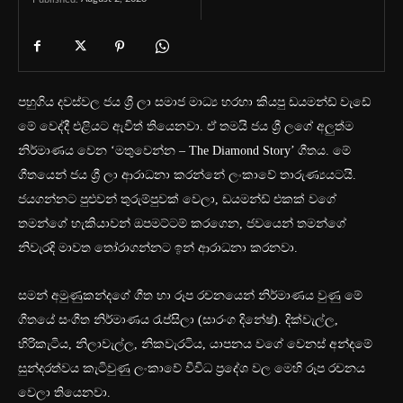
පහුගිය දවස්වල ජය ශ්‍රී ලා සමාජ මාධ්‍ය හරහා කියපු ඩයමන්ඩ් වැඩේ
මේ වෙද්දී එළියට ඇවිත් තියෙනවා. ඒ තමයි ජය ශ්‍රී ලගේ අලුත්ම
නිර්මාණය වෙන ‘මතුවෙන්න – The Diamond Story’ ගීතය‍. මේ
ගීතයෙන් ජය ශ්‍රී ලා ආරාධනා කරන්නේ ලංක‍ාවේ තාරුණ්‍යයටයි.
ජයගන්නට පුළුවන් තුරුම්පුවක් වෙලා, ඩයමන්ඩ් එකක් වගේ
තමන්ගේ හැකියාවන් ඔපමට්ටම් කරගෙන, ජවයෙන් තමන්ගේ
නිවැරදි මාවත තෝරාගන්නට ඉන් ආරාධනා කරනවා.
සමන් අමුණුකන්දගේ ගීත හා රූප රචනයෙන් නිර්මාණය වුණු මේ
ගීතයේ සංගීත නිර්මාණය රැප්සිලා (සාරංග දිනේෂ්). දික්වැල්ල,
හිරිකැටිය, නිලාවැල්ල, නිකවැරටිය, යාපනය වගේ වෙනස් අන්දමේ
සුන්දරත්වය කැටිවුණු ලංකාවේ විවිධ ප්‍රදේශ වල මෙහි රූප රචනය
වෙලා තියෙනවා.