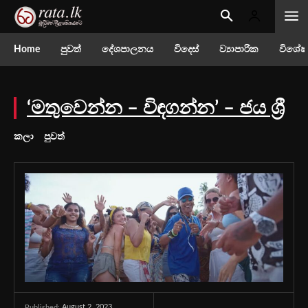
Home
පුවත්
දේශපාලනය
විදෙස්
ව්‍යාපාරික
විශේෂ
‘මතුවෙන්න – විඳගන්න’ – ජය ශ්‍රී
කලා
පුවත්
August 2, 2023
Published: