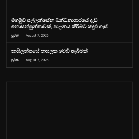
මීගමුව පල්ලන්සේන බන්ධනාගාරයේ දැඩි
නොසන්සුන්තාවක්, පාලනය කිරීමට කඳුළු ගෑස්
පුවත්
August 7, 2026
තායිලන්තයේ පාසලක වෙඩි තැබීමක්
පුවත්
August 7, 2026