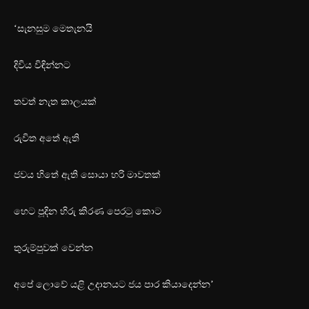
‘සැනසුම මෙතැනයි
දිවිය විඳින්නට
තවත් නැත කාලයක්
රුවිත අ‍තේ ඇති
ජවය හිතේ ඇති සොයා හරි මාවතක්
‍හෙට පූදින හිරු කිරණ පෙරටු කොට
තුරුම්පුවක් වෙන්න
අපේ ලොවේ යළි උදානයට ජය පාර කියාදෙන්න’