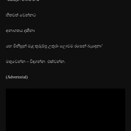
හිතවත් වෙන්නට
අනාගතය දකිනා
යහ මිනිසුන් මැද තුරුම්පු උතුරා ලොවම රසෙන් බැ‍ඳෙනා’
මතුවෙන්න – විඳගන්න. එක්වන්න.
(Advertorial)