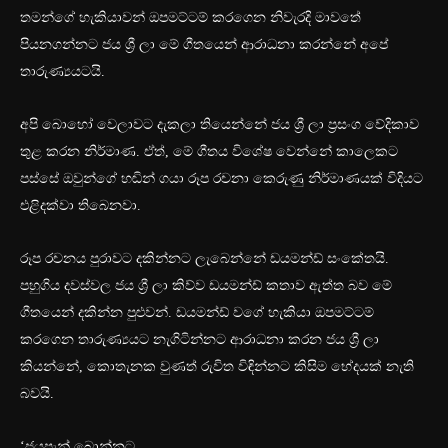
තමන්ගේ හැකියාවන් ඔපමට්ටම් කරගෙන නිවැරදි මාවතේ
පියනගන්නට ජය ශ්‍රී ලා මේ ගීතයෙන් ආරාධනා කරන්නේ අපේ
තාරුණ්‍යයටයි‍.
අපි බොහෝ වෙලාවට දැකලා තියෙන්නේ ජය ශ්‍රී ලා ප්‍රසංග වේදිකාව
තුළ කරන නිර්මාණ. ඒත්, මේ ගීතය විශේෂ වෙන්නේ කාලෙකට
පස්සේ ඔවුන්ගේ හඬින් ගයා රූප රචනා කෙරුණු නිර්මාණයක් විදියට‍
එළිදක්වා තිබෙනවා.
රූප රචනය පුරාවට දකින්නට ලැබෙන්නේ ඩයමන්ඩ් සංකේතයි‍.
පහුගිය දවස්වල ජය ශ්‍රී ලා කිව්ව ඩයමන්ඩ් කතාව ඇත්ත බව මේ
ගීතයෙන් දකින්න පුළුවන්. ඩයමන්ඩ් වගේ හැකියා ඔපමට්ටම්
කරගෙන තාරුණ්‍යයට නැගිටින්නට ආරාධනා කරන ජය ශ්‍රී ලා
කියන්නේ, කොතැනක වුණත් රුවිත විඳින්නට කිසිම භේදයක් නැති
බවයි. ‍
‘ජයපැන් බොන්නට