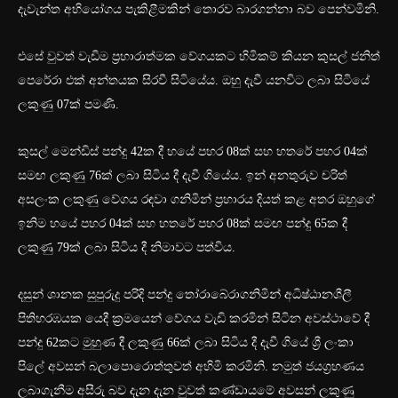
දැවැන්ත අභියෝගය පැකිළීමකින් තොරව බාරගන්නා බව පෙන්වමිනි.
එසේ වුවත් වැඩිම ප්‍රහාරාත්මක වේගයකට හිමිකම් කියන කුසල් ජනිත්
පෙරේරා එක් අන්තයක සිරවී සිටියේය. ඔහු දැවී යනවිට ලබා සිටියේ
ලකුණු 07ක් පමණි.
කුසල් මෙන්ඩිස් පන්දු 42ක දී හයේ පහර 08ක් සහ හතරේ පහර 04ක්
සමඟ ලකුණු 76ක් ලබා සිටිය දී දැවී ගියේය. ඉන් අනතුරුව චරිත්
අසලංක ලකුණු වේගය රඳවා ගනිමින් ප්‍රහාරය දියත් කළ අතර ඔහුගේ
ඉනිම හයේ පහර 04ක් සහ හතරේ පහර 08ක් සමඟ පන්දු 65ක දී
ලකුණු 79ක් ලබා සිටිය දී නිමාවට පත්විය.
දසුන් ශානක සුපුරුදු පරිදි පන්දු තෝරාබේරාගනිමින් අධිෂ්ඨානශීලී
පිතිහරඹයක යෙදී ක්‍රමයෙන් වේගය වැඩි කරමින් සිටින අවස්ථාවේ දී
පන්දු 62කට මුහුණ දී ලකුණු 66ක් ලබා සිටිය දී දැවී ගියේ ශ්‍රී ලංකා
පිලේ අවසන් බලාපොරොත්තුවත් අහිමි කරමිනි. නමුත් ජයග්‍රහණය
ලබාගැනීම අසීරු බව දැන දැන වුවත් කණ්ඩායමේ අවසන් ලකුණු