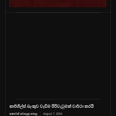
කාර්ගිල්ස් බැංකුව වැඩිම පිරිවැටුමක් වාර්ථා කරයි
කොටස් වෙළෙඳ පොළ
August 7, 2026