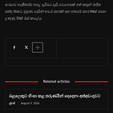
සංඛ්‍යාව හැකිතරම් ඉහළ දැමීමට දැඩි වෙහෙසක් ගත් කසුන් රාජිත
පන්දු 31කට මුහුණ දෙමින් හයේ පහරක් සහ හතරේ පහර 04ක් සමඟ
ලකුණු 33ක් රැස් කළේය.
Related articles
බළලෙකුට හිංසා කළ තරුණයින් දෙදෙනා අත්අඩංගුවට
පුවත්
August 9, 2026