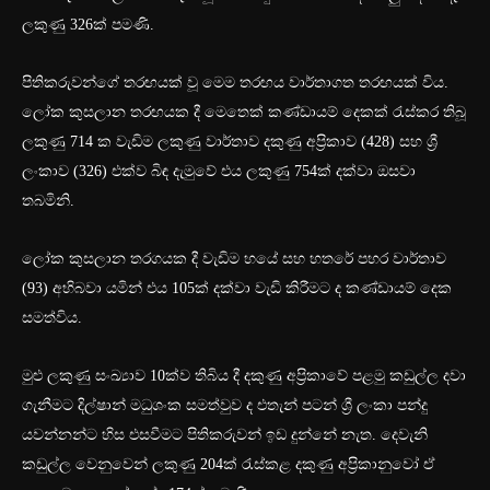
ලකුණු 326ක් පමණි.
පිතිකරුවන්ගේ තරඟයක් වූ මෙම තරඟය වාර්තාගත තරඟයක් විය.
ලෝක කුසලාන තරඟයක දී මෙතෙක් කණ්ඩායම් දෙකක් රැස්කර තිබූ
ලකුණු 714 ක වැඩිම ලකුණු වාර්තාව දකුණු අප්‍රිකාව (428) සහ ශ්‍රී
ලංකාව (326) එක්ව බිඳ දැමුවේ එය ලකුණු 754ක් දක්වා ඔසවා
තබමිනි.
ලෝක කුසලාන තරගයක දී වැඩිම හයේ සහ හතරේ පහර වාර්තාව
(93) අභිබවා යමින් එය 105ක් දක්වා වැඩි කිරීමට ද කණ්ඩායම් දෙක
සමත්විය.
මුළු ලකුණු සංඛ්‍යාව 10ක්ව තිබිය දී දකුණු අප්‍රිකාවේ පළමු කඩුල්ල දවා
ගැනීමට දිල්ෂාන් මධුශංක සමත්වුව ද එතැන් පටන් ශ්‍රී ලංකා පන්දු
යවන්නන්ට හිස එසවීමට පිතිකරුවන් ඉඩ දුන්නේ නැත. දෙවැනි
කඩුල්ල වෙනුවෙන් ලකුණු 204ක් රැස්කළ දකුණු අප්‍රිකානුවෝ ඒ