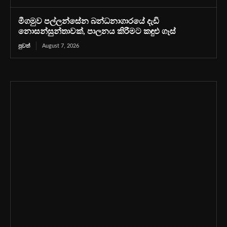
මීගමුව පල්ලන්සේන බන්ධනාගාරයේ දැඩි
නොසන්සුන්තාවක්, පාලනය කිරීමට කඳුළු ගෑස්
පුවත්
August 7, 2026