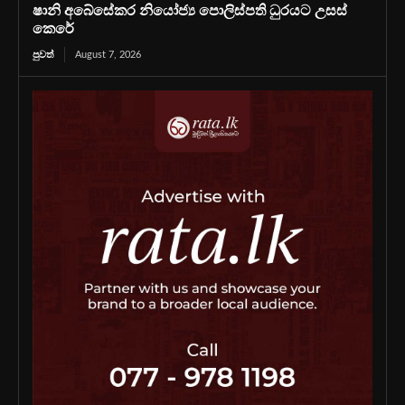
ෂානි අබේසේකර නියෝජ්‍ය පොලිස්පති ධුරයට උසස්
කෙරේ
පුවත්
August 7, 2026