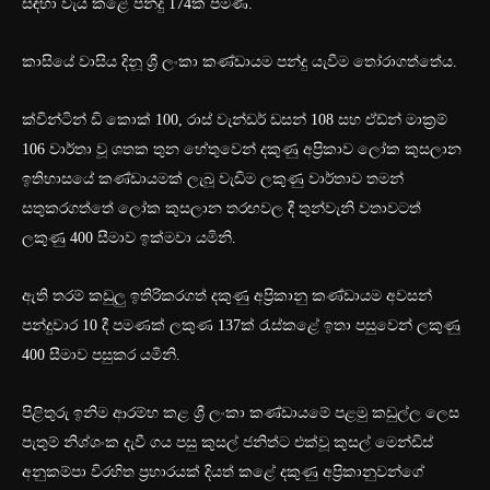
සඳහා වැය කළේ පන්දු 174ක් පමණි.
කාසියේ වාසිය දිනූ ශ්‍රී ලංකා කණ්ඩායම පන්දු යැවීම තෝරාගත්තේය.
ක්වින්ටින් ඩි කොක් 100, රාස් වැන්ඩර් ඩසන් 108 සහ ඒඩ්න් මාක්‍රම්
106 වාර්තා වූ ශතක තුන හේතුවෙන් දකුණු අප්‍රිකාව ලෝක කුසලාන
ඉතිහාසයේ කණ්ඩායමක් ලැබූ වැඩිම ලකුණු වාර්තාව තමන්
සතුකරගත්තේ ලෝක කුසලාන තරඟවල දී තුන්වැනි වතාවටත්
ලකුණු 400 සීමාව ඉක්මවා යමිනි.
ඇති තරම් කඩුලු ඉතිරිකරගත් දකුණු අප්‍රිකානු කණ්ඩායම අවසන්
පන්දුවාර 10 දී පමණක් ලකුණ 137ක් රැස්කළේ ඉතා පසුවෙන් ලකුණු
400 සීමාව පසුකර යමිනි.
පිළිතුරු ඉනිම ආරම්භ කළ ශ්‍රී ලංකා කණ්ඩායමේ පළමු කඩුල්ල ලෙස
පැතුම් නිශ්ශංක දැවී ගය පසු කුසල් ජනිත්ට එක්වූ කුසල් මෙන්ඩිස්
අනුකම්පා විරහිත ප්‍රහාරයක් දියත් කළේ දකුණු අප්‍රිකානුවන්ගේ