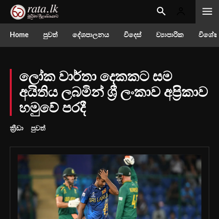
Home
පුවත්
දේශපාලනය
විදෙස්
ව්‍යාපාරික
විශේෂ
ලෝක වාර්තා දෙකකට සම
අයිතිය ලබමින් ශ්‍රී ලංකාව අප්‍රිකාව
හමුවේ පරදී
ක්‍රීඩා
පුවත්