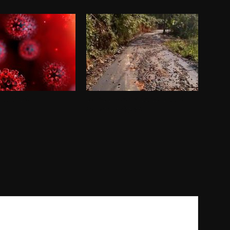
ළ හදියක්
නෙළුව-ලංකාගම මාර්ගයට සිංහරාජ
වනයෙන් සාත්තුවක්