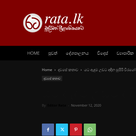
HOME
පුවත්
දේශපාලනය
විදෙස්
ව්‍යාපාරික
Home
දවසේ කතාව
යට ඇඳුම උඩට අඳින සුපිරි වීරයෝ
දවසේ කතාව
යට ඇඳුම උඩට අඳි
By
Editor Rata
-
November 12, 2020