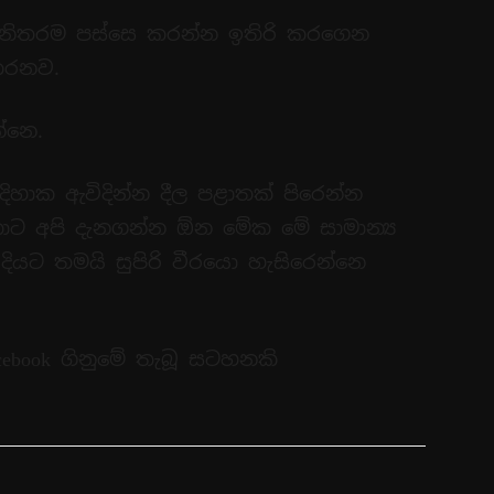
් නිතරම පස්සෙ කරන්න ඉතිරි කරගෙන
කරනව.
්නෙ.
දිහාක ඇවිදින්න දීල පළාතක් පිරෙන්න
 අපි දැනගන්න ඕන මේක මේ සාමාන්‍ය
ියට තමයි සුපිරි වීරයො හැසිරෙන්නෙ
Facebook ගිනුමේ තැබූ සටහනකි