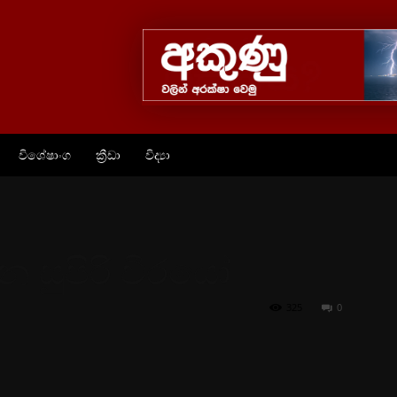
විශේෂාංග
ක්‍රීඩා
විද්‍යා
න සුපිරි වීරයෝ
325
0