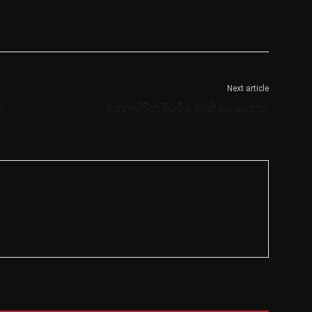
Next article
ි
බස්නාහිරින් පිටවිය හැකි අය මෙන්න