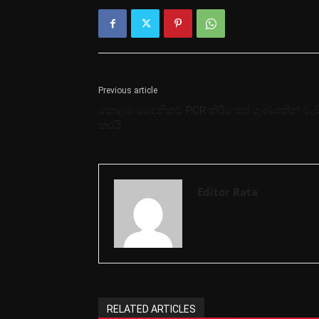
Previous article
කොළඹ දෛනිකව PCR කිරීම පස් ගුණයකින් වැඩ
කරයි
Editor Rata
RELATED ARTICLES
MORE FROM AUTHOR