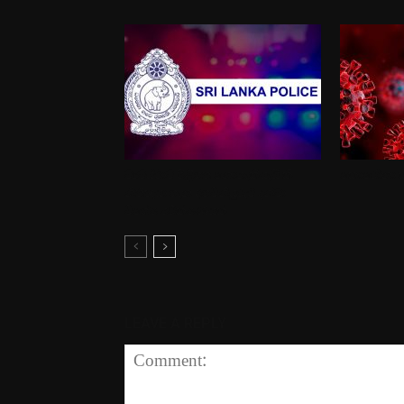
ව්‍යවස්ථාව පිළිගත නොහැකියැයි කී
කොරෝනා ක
නීතිඥයා ගැන අගවිනිසුරුට දන්වා
විශේෂ පරීක්ෂණයක්
LEAVE A REPLY