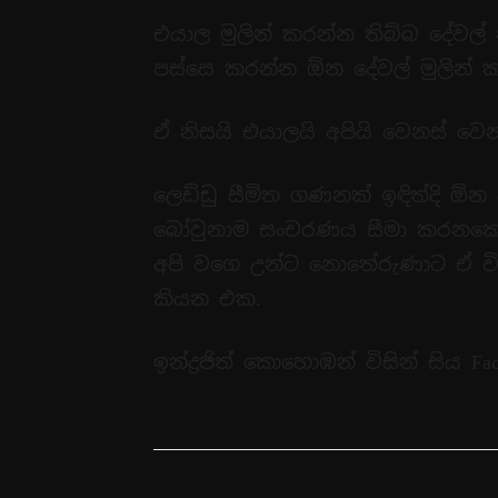
එයාල මුලින් කරන්න තිබ්බ දේවල
පස්සෙ කරන්න ඕන දේවල් මුලින් 
ඒ නිසයි එයාලයි අපියි වෙනස් වෙන
ලෙඩ්ඩු සීමිත ගණනක් ඉඳිත්දි ඕන 
බෝවුනාම සංචරණය සීමා කරනකොට
අපි වගෙ උන්ට නොතේරුණාට ඒ විද
කියන එක.
ඉන්ද්‍රජිත් කොහොඹන් විසින් සිය 