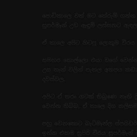
පොඩිකාලෙ වත් මට තේරුම් ගන්න 
සුපර්මෑන් උඩ ඇඳුම් ලස්සනට ඇඳල 
ඒ කාලෙ අපිට හිටපු ලොකුම වීරය
සමහර කොල්ලො එයා වගේ වෙන්න 
උස තැන් වලින් පැනල අතපය කඩා
දවස්වල.
අපිට ඒ තරං ගටක් තිබුණෙ නැති ව
වෙන්න තිබ්බ, ඒ කාලෙ දිග කලිස
පහු වෙනකොට බැට්මෑන්ල ස්පයිඩ
ඉන්න එකම සුපිරි වීරය සුපර්මෑන්