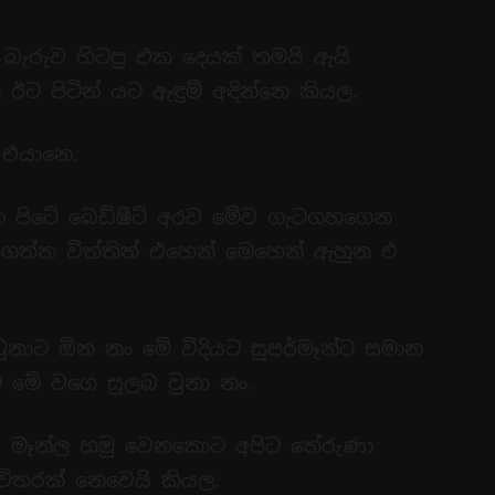
බැරුව හිටපු එක දෙයක් තමයි ඇයි
ඊට පිටින් යට ඇඳුම් අඳින්නෙ කියල.
 එයානෙ.
පිටේ බෙඩ්ෂීට් අරව මේව ගැටගහගෙන
ගත්ත විත්තිත් එහෙන් මෙහෙන් ඇහුන එ
ුනාට ඕන නං මේ විදියට සුපර්මෑන්ට සමාන
ම මේ වගෙ සුලබ වුනා නං.
ර් මෑන්ල හමු වෙනකොට අපිට තේරුණා
 විතරක් නෙවෙයි කියල.