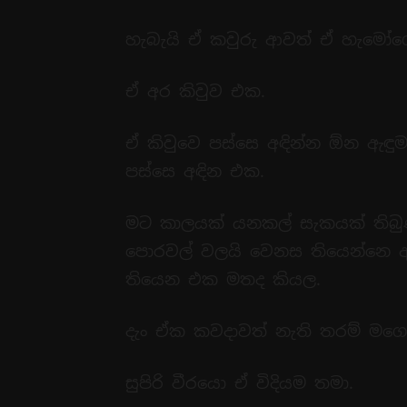
හැබැයි ඒ කවුරු ආවත් ඒ හැමෝග
ඒ අර කිවුව එක.
ඒ කිවුවෙ පස්සෙ අඳින්න ඕන ඇඳු
පස්සෙ අඳින එක.
මට කාලයක් යනකල් සැකයක් තිබුණ 
පොරවල් වලයි වෙනස තියෙන්නෙ අ
තියෙන එක මතද කියල.
දැං ඒක කවදාවත් නැති තරම් මගෙ
සුපිරි වීරයො ඒ විදියම තමා.