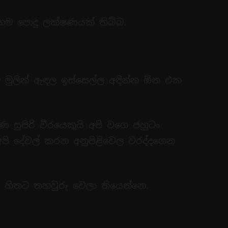
ෙම පොදු ලක්ෂණයක් තිබ්බ.
ම මුලින් ඇඳල ඉස්සෙල්ල අඳින්න ඕන එක
සුපිරි වීරයෙකුයි අපි වගෙ ජහුටං
පි දේවල් කරන අනුපිළිවෙල වරද්දගෙන
 හිතට තහවුරු වෙලා තියෙන්නෙ.