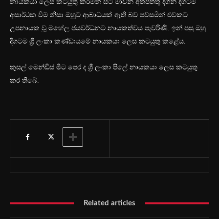
නායකයා ලෙස කටයුතු කරමින් සිටි මාවන් අතපත්තු දිගින් දිගටම
අසාර්ථක වීම නිසා ඔහුට ආබාධයක් ඇති බව පවසමින් එවකට
උපනායක වූ මහේල ජයවර්ධනට නායකත්වය පැවරිණි. ඉන් පසු ඔහු
දිගටම ශ්‍රී ලංකා කණ්ඩායමේ නායකයා ලෙස කටයුතු කළේය.
කුසල් මෙන්ඩිස් මීට පෙර ද ශ්‍රී ලංකා පිලේ නායකයා ලෙස කටයුතු
කර තිබේ.
Related articles