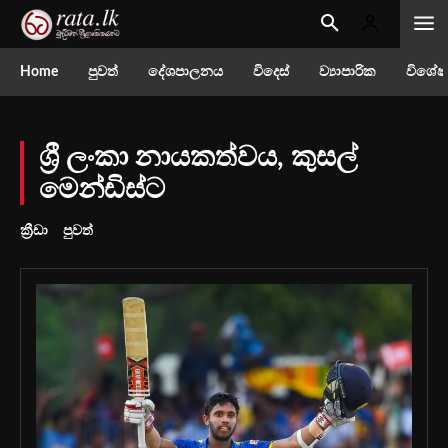
Home
පුවත්
දේශපාලනය
විදෙස්
ව්‍යාපාරික
විශේෂ
ශ්‍රී ලංකා නායකත්වය, කුසල්
මෙන්ඩිස්ට
ක්‍රීඩා
පුවත්