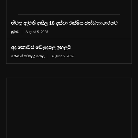
හිටපු ඇමති අකිල 18 දක්වා රක්ෂිත බන්ධනාගාරයට
පුවත්
August 5, 2026
අද කොටස් වෙළඳපල ඉහලට
කොටස් වෙළෙඳ පොළ
August 5, 2026