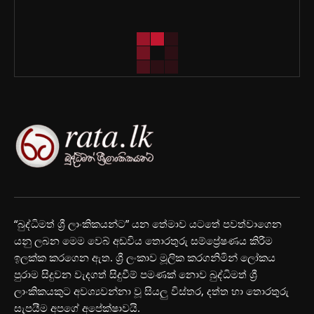
“බුද්ධිමත් ශ්‍රී ලාංකිකයන්ට” යන තේමාව යටතේ පවත්වාගෙන
යනු ලබන මෙම වෙබ් අඩවිය තොරතුරු සම්ප්‍රේෂණය කිරීම
ඉලක්ක කරගෙන ඇත. ශ්‍රී ලංකාව මූලික කරගනිමින් ලෝකය
පුරාම සිදුවන වැදගත් සිදුවීම් පමණක් නොව බුද්ධිමත් ශ්‍රී
ලාංකිකයකුට අවශ්‍යවන්නා වූ සියලු විස්තර, දත්ත හා තොරතුරු
සැපයීම අපගේ අපේක්ෂාවයි.