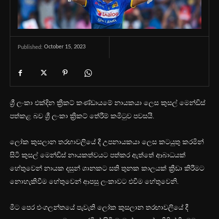
October 15, 2023
Published:
ශ්‍රී ලංකා එක්දින ක්‍රිකට් කණ්ඩායමේ නායකයා ලෙස කුසල් මෙන්ඩිස්
පත්කළ බව ශ්‍රී ලංකා ක්‍රිකට් තේරීම් කමිටුව පවසයි.
ලෝක කුසලාන තරඟාවලියේ දී උපනායකයා ලෙස කටයුතු කරමින්
සිටි කුසල් මෙන්ඩිස් නායකත්වයට පත්කර ඇත්තේ ආබාධයක්
හේතුවෙන් නායක දසුන් ශානකට සති තුනක කාලයක් ක්‍රීඩා කිරීමට
නොහැකිවීම හේතුවෙන් ආපසු ලංකාවට එවීම හේතුවෙනි.
මීට පෙර එංගලන්තයේ පැවැති ලෝක කුසලාන තරඟාවලියේ දී