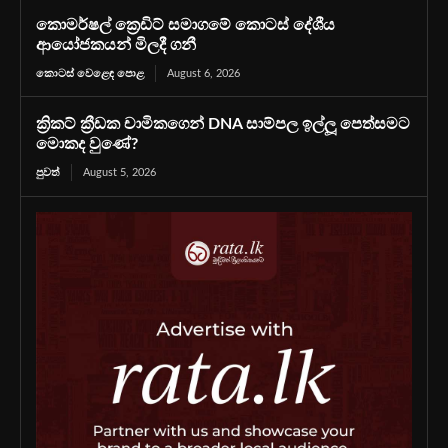
කොමර්ෂල් ක්‍රෙඩිට් සමාගමේ කොටස් දේශීය
ආයෝජකයන් මිලදී ගනී
කොටස් වෙළෙඳ පොළ
August 6, 2026
ක්‍රිකට් ක්‍රීඩක චාමිකගෙන් DNA සාම්පල ඉල්ලූ පෙත්සමට
මොකද වුණේ?
පුවත්
August 5, 2026