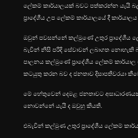
ලේකම් කාර්යාලයක් බවට පත්කරන්න යැයි බලක
ප්‍රාදේශීය උප ලේකම් කාර්යාලයේ දී කාර්යාලය
ඔවුන් පවසන්නේ කල්මුණේ උතුර ප්‍රාදේශීය
බැවින් නිසි පරිදි සේවාවන් ලබාගත නොහැකි
පාලනය කල්මුණේ ප්‍රාදේශීය ලේකම් කාර්යාල මග
කටයුතු කරන බව ද ජනතාව දිසාපතිවරයා කීව
මේ හේතුවෙන් දෙමළ ජනතාවට අසාධාරණයක් සි
නොවන්නේ යැයි ද ඔවුහු කියති.
එබැවින් කල්මුණ උතුර ප්‍රාදේශීය ලේකම් කාර්ය