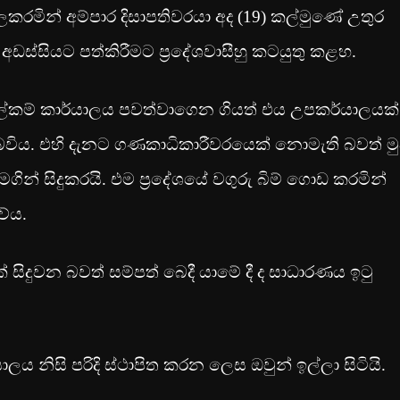
රමින් අම්පාර දිසාපතිවරයා අද (19) කල්මුණේ උතුර
 අඩස්සියට පත්කිරීමට ප්‍රදේශවාසීහු කටයුතු කළහ.
 ලේකම් කාර්යාලය පවත්වාගෙන ගියත් එය උපකර්යාලයක්
 බවිය. එහි දැනට ගණකාධිකාරීවරයෙක් නොමැති බවත් මු
ින් සිදුකරයි. එම ප්‍රදේශයේ වගුරු බිම් ගොඩ කරමින්
ේය.
දුවන බවත් සම්පත් බෙදී යාමේ දී ද සාධාරණය ඉටු
ාලය නිසි පරිදි ස්ථාපිත කරන ලෙස ඔවුන් ඉල්ලා සිටියි.