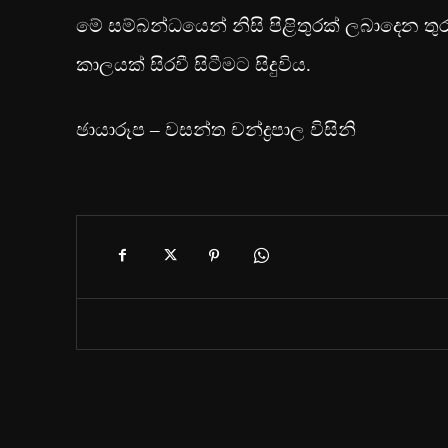
මේ සම්බන්ධයෙන් නිසි පිළිතුරක් ලබාදෙන ත
කාලයක් සිරවී සිටීමට සිදුවිය.
ඡායාරූප – වසන්ත චන්ද්‍රපාල විසිනි