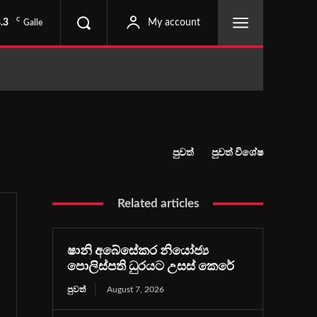
C
.3
My account
Galle
පුවත්
පුවත් විශේෂ
Related articles
ෂානි අබේසේකර නියෝජ්‍ය
පොලිස්පති ධුරයට උසස් කෙරේ
පුවත්
August 7, 2026