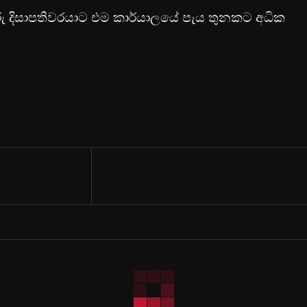
ුරු දිසාපතිවරයාට එම කාර්යාලයේ පැය තුනකට අධික