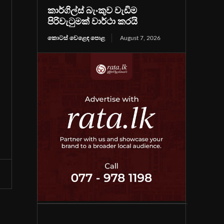
කාර්ගිල්ස් බැංකුව වැඩිම
පිරිවැටුමක් වාර්ථා කරයි
කොටස් වෙළෙඳ පොළ
August 7, 2026