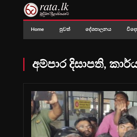
Home
පුවත්
දේශපාලනය
විදෙ
අම්පාර දිසාපති, කාර