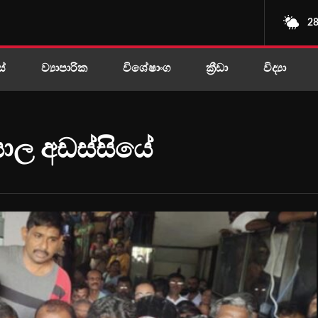
28
ස්
ව්‍යාපාරික
විශේෂාංග
ක්‍රීඩා
විද්‍යා
්යාල අඩස්සියේ