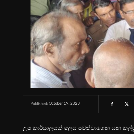
October 19, 2023
Published:
උප කාර්යාලයක් ලෙස පවත්වාගෙන යන කල්මුණේ 