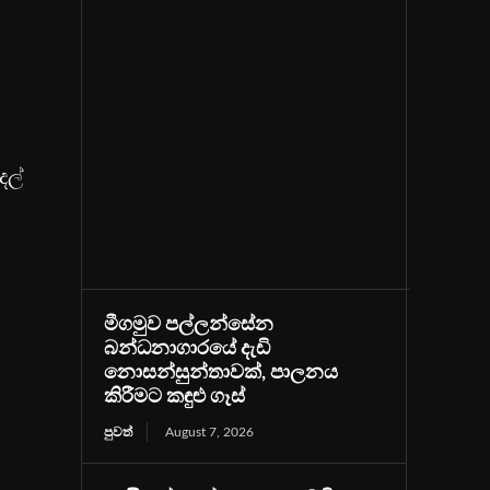
දල්
මීගමුව පල්ලන්සේන
බන්ධනාගාරයේ දැඩි
නොසන්සුන්තාවක්, පාලනය
කිරීමට කඳුළු ගෑස්
පුවත්
August 7, 2026