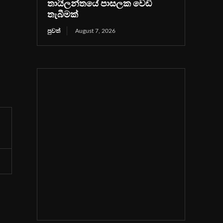
තායිලන්තයේ පාසලක වෙඩි
තැබීමක්
පුවත්
August 7, 2026