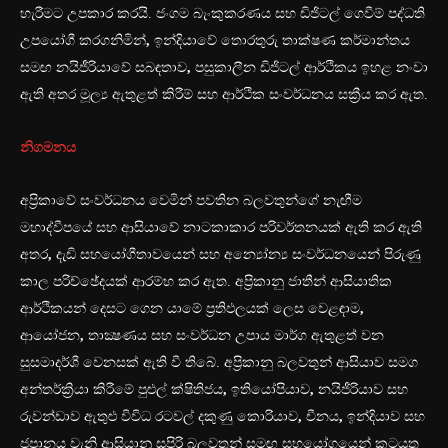
හැරීමට උපකාර කරයි. ජංගම බැංකුකරණය සහ ඩිජිටල් ගෙවීම් පද්ධති
උපයෝගී කරගනිමින්
,
ඉන්දියාවේ තොරතුරු තාක්ෂණ කර්මාන්තය
සමඟ නයිජීරියාවේ සබඳතාව
,
පසුකාලීන ඩිජිටල් ආර්ථිකය ඉහළ නංවා
ඇති අතර මූල්‍ය ඇතුළත් කිරීම් සහ ආර්ථික සංවර්ධනය සක්‍රීය කර ඇත.
නිගමනය
අප්‍රිකාවේ සංවර්ධනය වෙමින් පවතින බලවතුන්ගේ නැඟීම
මහාද්වීපයේ සහ ආසියාවේ නාටකාකාර පරිවර්තනයක් ඇති කර ඇති
අතර
,
දැඩි සහයෝගීතාවයෙන් සහ අන්‍යෝන්‍ය සංවර්ධනයෙන් පිරුණු
කාල පරිච්ඡේදයක් ආරම්භ කර ඇත. අප්‍රිකානු ජාතීන් ආසියාතික
ආර්ථිකයන් දෙසට ගෙන යාමේ ප්‍රතිඵලයක් ලෙස වෙළඳාම
,
ආයෝජන
,
තාක්‍ෂණය සහ සංවර්ධන උපාය මාර්ග ඇතුළත් වන
සුසමාදර්ශී වෙනසක් ඇති වී තිබේ. අප්‍රිකානු බලවතුන් ආසියාව සමග
අන්තර්ක්‍රියා කිරීමේ පුළුල් ක්ෂිතිජය
,
ඉතියෝපියාව
,
නයිජීරියාව සහ
රුවන්ඩාව ඇතුළු විවිධ රටවල් දකුණු කොරියාව
,
චීනය
,
ඉන්දියාව සහ
ජපානය වැනි ආසියානු සුපිරි බලවතුන් සමඟ සහයෝගයෙන් කටයුතු