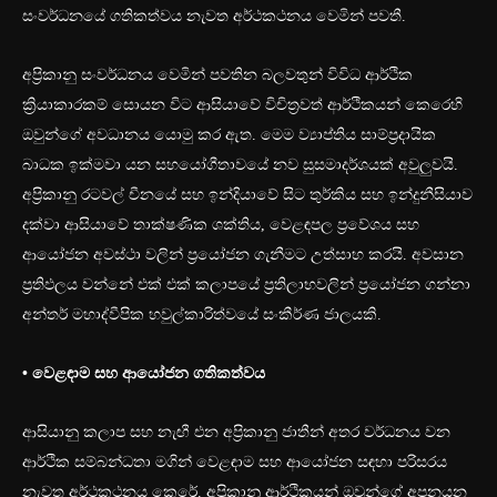
සංවර්ධනයේ ගතිකත්වය නැවත අර්ථකථනය වෙමින් පවතී.
අප්‍රිකානු සංවර්ධනය වෙමින් පවතින බලවතුන් විවිධ ආර්ථික
ක්‍රියාකාරකම් සොයන විට ආසියාවේ විචිත්‍රවත් ආර්ථිකයන් කෙරෙහි
ඔවුන්ගේ අවධානය යොමු කර ඇත. මෙම ව්‍යාප්තිය සාම්ප්‍රදායික
බාධක ඉක්මවා යන සහයෝගීතාවයේ නව සුසමාදර්ශයක් අවුලුවයි.
අප්‍රිකානු රටවල් චීනයේ සහ ඉන්දියාවේ සිට තුර්කිය සහ ඉන්දුනීසියාව
දක්වා ආසියාවේ තාක්ෂණික ශක්තිය, වෙළඳපල ප්‍රවේශය සහ
ආයෝජන අවස්ථා වලින් ප්‍රයෝජන ගැනීමට උත්සාහ කරයි. අවසාන
ප්‍රතිඵලය වන්නේ එක් එක් කලාපයේ ප්‍රතිලාභවලින් ප්‍රයෝජන ගන්නා
අන්තර් මහාද්වීපික හවුල්කාරිත්වයේ සංකීර්ණ ජාලයකි.
• වෙළඳාම සහ ආයෝජන ගතිකත්වය
ආසියානු කලාප සහ නැඟී එන අප්‍රිකානු ජාතීන් අතර වර්ධනය වන
ආර්ථික සම්බන්ධතා මගින් වෙළඳාම සහ ආයෝජන සඳහා පරිසරය
නැවත අර්ථකථනය කෙරේ. අප්‍රිකානු ආර්ථිකයන් ඔවුන්ගේ අපනයන