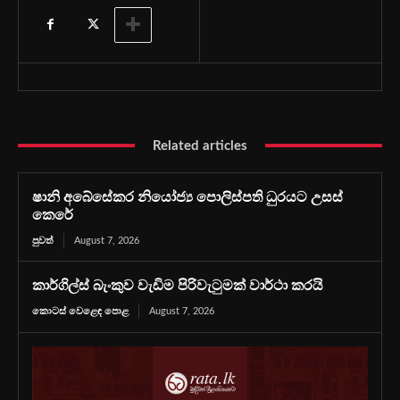
Related articles
ෂානි අබේසේකර නියෝජ්‍ය පොලිස්පති ධුරයට උසස්
කෙරේ
පුවත්
August 7, 2026
කාර්ගිල්ස් බැංකුව වැඩිම පිරිවැටුමක් වාර්ථා කරයි
කොටස් වෙළෙඳ පොළ
August 7, 2026