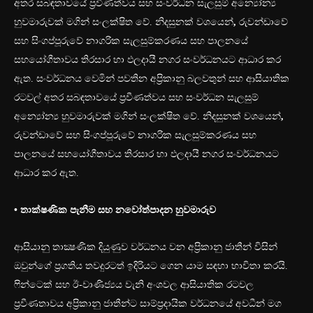
අතර සබඳතාවයේ ප්‍රවීණත්වය සහ සංවර්ධන සැලසුම් අන්‍යෝන්‍ය
හුවමාරුවක් මගින් සංලක්ෂිත වේ. නිදසුනක් වශයෙන්
,
රුවන්ඩාවේ
සහ සිංගප්පූරුවේ නාගරික සැලසුම්කරණය සහ පාලනයේ
සහයෝගීතාවය තිරසාර හා ඵලදායී නගර සංවර්ධනයට ආධාර කර
ඇත. සංවර්ධනය වෙමින් පවතින අප්‍රිකානු බලවතුන් සහ ආසියාතික
රටවල් අතර සබඳතාවයේ ප්‍රවීණත්වය සහ සංවර්ධන සැලසුම්
අන්‍යෝන්‍ය හුවමාරුවක් මගින් සංලක්ෂිත වේ. නිදසුනක් වශයෙන්
,
රුවන්ඩාවේ සහ සිංගප්පූරුවේ නාගරික සැලසුම්කරණය සහ
පාලනයේ සහයෝගීතාවය තිරසාර හා ඵලදායී නගර සංවර්ධනයට
ආධාර කර ඇත.
• තාක්ෂණික පැනීම සහ නවෝත්පාදන හුවමාරුව
ආසියානු තාක්‍ෂණික දියුණුව වර්ධනය වන අප්‍රිකානු ජාතීන් විසින්
ඔවුන්ගේ ප්‍රගතිය තවදුරටත් ඉදිරියට ගෙන යාම සඳහා භාවිතා කරයි.
ෆින්ටෙක් සහ ඊ-වාණිජ්‍යය වැනි අංශවල ආසියාතික රටවල
ප්‍රවීණතාවය අප්‍රිකානු ජාතීන්ට සාම්ප්‍රදායික වර්ධනයේ අවධීන් මග