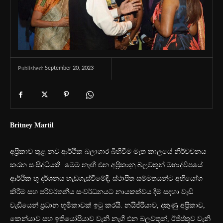
September 20, 2023
Published:
Britney Martil
අප්‍රිකාව තුළ නව ආර්ථික බලාගාර බිහිවීම මෑත කාලයේ නිර්වචනය
කරන සංසිද්ධියකි. මෙම නැඟී එන අප්‍රිකානු බලවතුන් මහාද්වීපයේ
ආර්ථික භූ දර්ශනය හැඩගැස්වීමේදී, ස්ථාපිත සම්මතයන්ට අභියෝග
කිරීම සහ පරිවර්තනීය සංවර්ධනයට නායකත්වය දීම සඳහා වැඩි
වැඩියෙන් ප්‍රධාන භූමිකාවක් ඉටු කරයි. නයිජීරියාව, දකුණු අප්‍රිකාව,
කෙන්යාව සහ ඉතියෝපියාව වැනි නැගී එන බලවතුන්, ඊජිප්තුව වැනි