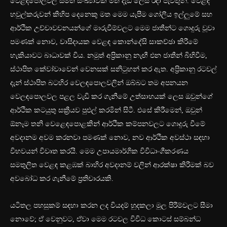
වෙළඳපොලවල් සීමිත සංඛ්‍යාවක් මත දැඩි ලෙස රඳා පැවතුනි. වෙළඳ
හවුල්කරුවන් කිහිප දෙනෙකු මත මෙම යැපීම ගෝලීය ඉල්ලුමේ සහ
ආර්ථික උච්චාවචනයන්ගේ මාරුවීම්වලට මෙම ජාතීන්ට ගොදුරු වූවා
පමණක් නොව, වාසිදායක වෙළඳ කොන්දේසි සාකච්ඡා කිරීමේ
හැකියාවට බාධාවක් විය. නමුත් අප්‍රිකානු නැඟී එන ජාතීන් බිහිවීම,
ස්ථාපිත ක්‍වෝවාවෙන් වෙනසක් සනිටුහන් කර ඇත. අප්‍රිකානු රටවල්
දැන් ස්ථාපිත බටහිර වෙලඳපොලවලින් ඔබ්බට තම අපනයන
වෙලඳපොලවල පළල වැඩි කර ගැනීමේ උත්සාහයක් ලෙස ඔවුන්ගේ
ආර්ථික කටයුතු සක්‍රීයව පුළුල් කරමින් සිටී. එසේ කිරීමෙන්, ඔවුන්
ඕනෑම තනි වෙළෙඳපොළකින් ආර්ථික කම්පනවලට ගොදුරු වීමේ
අවදානම අවම කරනවා පමණක් නොව, නව ආර්ථික අවස්ථා සඳහා
විභවයන් විවෘත කරයි. මෙම උපායමාර්ගික විවිධාංගීකරණය
සමතුලිත වෙළඳ කළඹක් බාහිර අවදානම් වලින් ආරක්ෂා කිරීමක් බව
අවබෝධ කර ගැනීමේ ප්‍රතිචාරයකි.
යටිතල පහසුකම් සඳහා කරන ලද වියදම් හුදකලා මුල පිරීම්වලට සීමා
නොවේ; ඒ වෙනුවට, ඒවා මෙම රටවල විවිධ කොටස් සම්බන්ධ