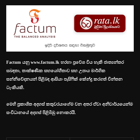
Factum
යනු
www.factum.lk
හරහා ප්‍රවේශ විය හැකි ජාත්‍යන්තර
සබඳතා
,
තාක්ෂණික සහයෝගීතාව සහ උපාය මාර්ගික
සන්නිවේදනයන් පිළිබඳ ආසියා පැසිෆික් කේන්ද්‍ර කරගත් චින්තන
ටැංකියකි.
මෙහි ප්‍රකාශිත අදහස් කතුවරයාගේම වන අතර ඒවා අනිවාර්යයෙන්ම
සංවිධානයේ අදහස් පිළිබිඹු නොකරයි.