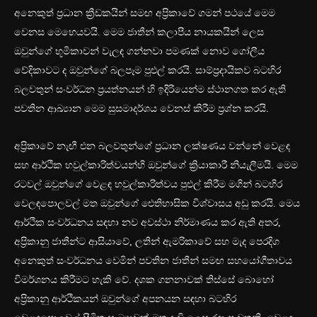
අනෙකුත් ප්‍රධාන ක්‍රීඩකයින් සමඟ අප්‍රිකාවේ ගමන් පථයේ මෙම
වෙනස මෙහෙයවයි. මෙම ජාතීන් කලාපීය නායකයින් ලෙස
ඔවුන්ගේ භූමිකාවන් වැලඳ ගන්නවා පමණක් නොව ගෝලීය
වේදිකාවට ද ඔවුන්ගේ බලපෑම පුළුල් කරයි. සාම්ප්‍රදායිකව බටහිර
බලවතුන් සංවර්ධන ප්‍රයත්නයන් හි ඉදිරියෙන්ම ස්ථානගත කර ඇති
පවතින ආඛ්‍යාන මෙම සුසමාදර්ශය වෙනස් කිරීම ප්‍රශ්න කරයි.
අප්‍රිකාවේ නැඟී එන බලවතුන්ගේ ප්‍රධාන ලක්ෂණය වන්නේ වෙළඳ
සහ ආර්ථික හවුල්කාරිත්වයන්හි ඔවුන්ගේ ක්‍රියාකාරී නියැලීමයි. මෙම
රටවල් ඔවුන්ගේ වෙළඳ හවුල්කාරිත්වය පුළුල් කිරීම මගින් බටහිර
වෙලඳපොලවල් මත ඔවුන්ගේ ඓතිහාසික විශ්වාසය අඩු කරයි. මෙය
ආර්ථික සංවර්ධනය සඳහා නව අවස්ථා නිර්මාණය කර ඇති අතර,
අප්‍රිකානු ජාතීන්ට ආසියාවේ, ලතින් ඇමරිකාවේ සහ මැද පෙරදිග
අනෙකුත් සංවර්ධනය වෙමින් පවතින ජාතීන් සමඟ සහයෝගීතාවය
විමර්ශනය කිරීමට හැකි වේ. දශක ගනනාවක් තිස්සේ බොහෝ
අප්‍රිකානු ආර්ථිකයන් ඔවුන්ගේ අපනයන සඳහා බටහිර