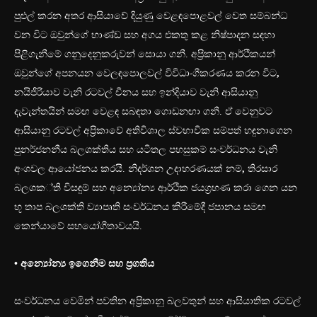
පුළුල් කරන අතර ආසියාවේ දියුණු වෙළඳපොළවල් වෙත සම්බන්ධ
වන විට ඔවුන්ගේ භාණ්ඩ සහ අගය එකතු කළ නිෂ්පාදන සඳහා
පිළිගැනීමේ ගනුදෙනුකරුවන් සොයා ගනී. අප්‍රිකානු ආර්ථිකයන්
ඔවුන්ගේ අපනයන වෙලඳපොලවල් විවිධාංගීකරණය කරන විට
,
නයිජීරියාව වැනි රටවල් චීනය සහ ඉන්දියාව වැනි ආසියානු
දැවැන්තයින් සමඟ වෙළඳ සබඳතා ගොඩනඟා ගනී. ඒ වෙනුවට
ආසියානු රටවල් අප්‍රිකාවේ අතිවිශාල ස්වභාවික සම්පත් හඳුනාගෙන
පුනර්ජනනීය බලශක්තිය සහ යටිතල පහසුකම් සංවර්ධනය වැනි
අංශවල ආයෝජනය කරයි. නිදර්ශන උදාහරණයක් නම්
,
තිරසාර
බලශක්ති විසඳුම් සහ අන්‍යෝන්‍ය ආර්ථික ජයග්‍රහණ කරා ගෙන යන
භූ තාප බලශක්ති ව්‍යාපෘති සංවර්ධනය කිරීමේදී ජපානය සමඟ
කෙන්යාවේ සහයෝගීතාවයයි.
• අන්‍යෝන්‍ය ඉගෙනීම සහ ප්‍රගතිය
සංවර්ධනය වෙමින් පවතින අප්‍රිකානු බලවතුන් සහ ආසියාතික රටවල්