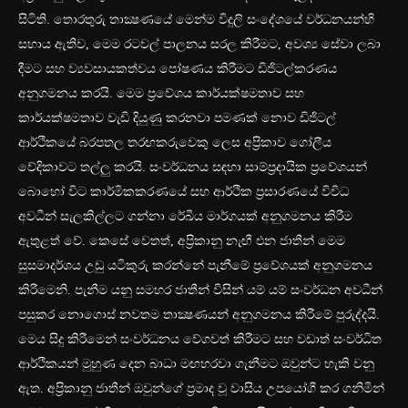
සිටිති. තොරතුරු තාක්‍ෂණයේ මෙන්ම විදුලි සංදේශයේ වර්ධනයන්හි
සහාය ඇතිව, මෙම රටවල් පාලනය සරල කිරීමට, අවශ්‍ය සේවා ලබා
දීමට සහ ව්‍යවසායකත්වය පෝෂණය කිරීමට ඩිජිටල්කරණය
අනුගමනය කරයි. මෙම ප්‍රවේශය කාර්යක්ෂමතාව සහ
කාර්යක්ෂමතාව වැඩි දියුණු කරනවා පමණක් නොව ඩිජිටල්
ආර්ථිකයේ බරපතල තරඟකරුවෙකු ලෙස අප්‍රිකාව ගෝලීය
වේදිකාවට තල්ලු කරයි. සංවර්ධනය සඳහා සාම්ප්‍රදායික ප්‍රවේශයන්
බොහෝ විට කාර්මිකකරණයේ සහ ආර්ථික ප්‍රසාරණයේ විවිධ
අවධීන් සැලකිල්ලට ගන්නා රේඛීය මාර්ගයක් අනුගමනය කිරීම
ඇතුළත් වේ. කෙසේ වෙතත්, අප්‍රිකානු නැඟී එන ජාතීන් මෙම
සුසමාදර්ශය උඩු යටිකුරු කරන්නේ පැනීමේ ප්‍රවේශයක් අනුගමනය
කිරීමෙනි. පැනීම යනු සමහර ජාතීන් විසින් යම් යම් සංවර්ධන අවධීන්
පසුකර නොගොස් නවතම තාක්‍ෂණයන් අනුගමනය කිරීමේ පුරුද්දයි.
මෙය සිදු කිරීමෙන් සංවර්ධනය වේගවත් කිරීමට සහ වඩාත් සංවර්ධිත
ආර්ථිකයන් මුහුණ දෙන බාධා මඟහරවා ගැනීමට ඔවුන්ට හැකි වනු
ඇත. අප්‍රිකානු ජාතීන් ඔවුන්ගේ ප්‍රමාද වූ වාසිය උපයෝගී කර ගනිමින්