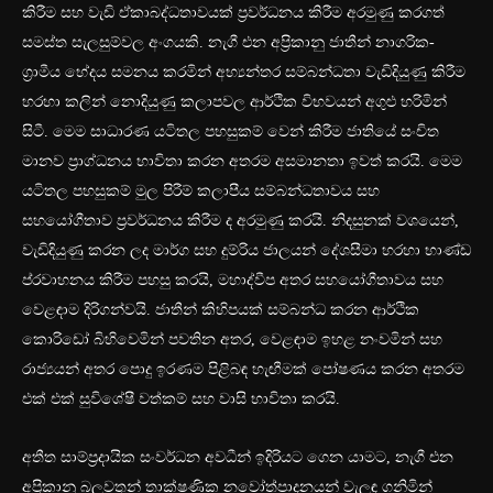
කිරීම සහ වැඩි ඒකාබද්ධතාවයක් ප්‍රවර්ධනය කිරීම අරමුණු කරගත්
සමස්ත සැලසුම්වල අංගයකි. නැගී එන අප්‍රිකානු ජාතීන් නාගරික-
ග්‍රාමීය භේදය සමනය කරමින් අභ්‍යන්තර සම්බන්ධතා වැඩිදියුණු කිරීම
හරහා කලින් නොදියුණු කලාපවල ආර්ථික විභවයන් අගුළු හරිමින්
සිටී. මෙම සාධාරණ යටිතල පහසුකම් වෙන් කිරීම ජාතියේ සංචිත
මානව ප්‍රාග්ධනය භාවිතා කරන අතරම අසමානතා ඉවත් කරයි. මෙම
යටිතල පහසුකම් මුල පිරීම් කලාපීය සම්බන්ධතාවය සහ
සහයෝගීතාව ප්‍රවර්ධනය කිරීම ද අරමුණු කරයි. නිදසුනක් වශයෙන්,
වැඩිදියුණු කරන ලද මාර්ග සහ දුම්රිය ජාලයන් දේශසීමා හරහා භාණ්ඩ
ප්රවාහනය කිරීම පහසු කරයි, මහාද්වීප අතර සහයෝගීතාවය සහ
වෙළඳාම දිරිගන්වයි. ජාතීන් කිහිපයක් සම්බන්ධ කරන ආර්ථික
කොරිඩෝ බිහිවෙමින් පවතින අතර, වෙළඳාම ඉහළ නංවමින් සහ
රාජ්‍යයන් අතර පොදු ඉරණම පිළිබඳ හැඟීමක් පෝෂණය කරන අතරම
එක් එක් සුවිශේෂී වත්කම් සහ වාසි භාවිතා කරයි.
අතීත සාම්ප්‍රදායික සංවර්ධන අවධීන් ඉදිරියට ගෙන යාමට, නැගී එන
අප්‍රිකානු බලවතුන් තාක්ෂණික නවෝත්පාදනයන් වැලඳ ගනිමින්