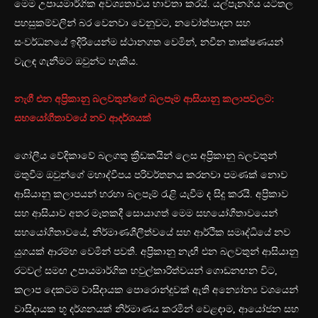
මෙම උපායමාර්ගික අවශ්‍යතාවය භාවිතා කරයි. යල්පැනගිය යටිතල
පහසුකම්වලින් බර වෙනවා වෙනුවට, නවෝත්පාදන සහ
සංවර්ධනයේ ඉදිරියෙන්ම ස්ථානගත වෙමින්, නවීන තාක්ෂණයන්
වැලඳ ගැනීමට ඔවුන්ට හැකිය.
නැගී එන අප්‍රිකානු බලවතුන්ගේ බලපෑම ආසියානු කලාපවලට:
සහයෝගීතාවයේ නව ආදර්ශයක්
ගෝලීය වේදිකාවේ බලගතු ක්‍රීඩකයින් ලෙස අප්‍රිකානු බලවතුන්
මතුවීම ඔවුන්ගේ මහාද්වීපය පරිවර්තනය කරනවා පමණක් නොව
ආසියානු කලාපයන් හරහා බලපෑම් රැළි යැවීම ද සිදු කරයි. අප්‍රිකාව
සහ ආසියාව අතර මෑතකදී සොයාගත් මෙම සහයෝගීතාවයෙන්
සහයෝගීතාවයේ, නිර්මාණශීලීත්වයේ සහ ආර්ථික සමෘද්ධියේ නව
යුගයක් ආරම්භ වෙමින් පවතී. අප්‍රිකානු නැඟී එන බලවතුන් ආසියානු
රටවල් සමඟ උපායමාර්ගික හවුල්කාරිත්වයන් ගොඩනඟන විට,
කලාප දෙකටම වාසිදායක පොරොන්දුවක් ඇති අන්‍යෝන්‍ය වශයෙන්
වාසිදායක භූ දර්ශනයක් නිර්මාණය කරමින් වෙළඳාම, ආයෝජන සහ