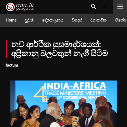
Home
පුවත්
දේශපාලනය
විදෙස්
ව්‍යාපාරික
විශේෂ
නව ආර්ථික සුසමාදර්ශයක්:
අප්‍රිකානු බලවතුන් නැගී සිටීම
factum