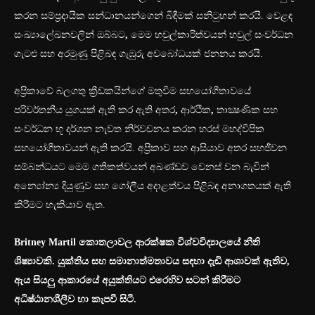
කරන සම්ප්‍රදායික සන්ධානයන්ගෙන් බිඳීමක් සනිටුහන් කරයි. වෙළඳ
සංඛ්‍යාලේඛනවලින් ඔබ්බට
,
මෙම හවුල්කාරිත්වයන් හවුල් සංවර්ධන
ගැටළු සහ අරමුණු පිළිබඳ ගැඹුරු අවබෝධයක් ජනනය කරයි.
අප්‍රිකාවේ බලගතු ක්‍රීඩකයින්ගේ මතුවීම සහයෝගීතාවයේ
පරිවර්තනීය යුගයක් ඇති කර ඇති අතර
,
ආර්ථික
,
තාක්‍ෂණික සහ
සංවර්ධන භූ දර්ශන නැවත නිර්වචනය කරන හරස් මහද්වීපික
සහයෝගීතාවයන් ඇති කරයි. අප්‍රිකාව සහ ආසියාව අතර සහජීවන
සම්බන්ධයට මෙම ගතිකත්වයන් අඛණ්ඩව වෙනස් වන බැවින්
අන්‍යෝන්‍ය දියුණුව සහ ගෝලීය අදාළත්වය පිළිබඳ අනාගතයක් ඇති
කිරීමට හැකියාව ඇත.
Britney Martil කොතලාවල ආරක්ෂක විශ්වවිද්‍යාලයේ නීති
ශිෂ්‍යාවකි. යුක්තිය සහ සමානාත්මතාවය සඳහා දැඩි ආශාවක් ඇතිව,
ඇය සියලු ආකාරයේ අයුක්තියට එරෙහිව සටන් කිරීමට
අධිෂ්ඨානශීලීව හා කැපවී සිටී.