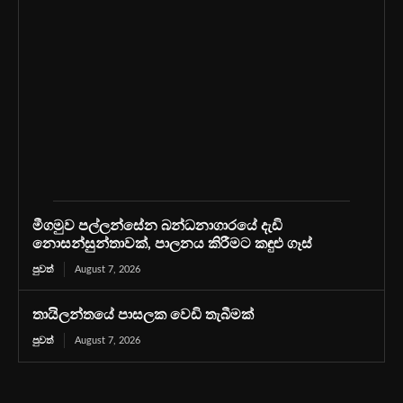
මීගමුව පල්ලන්සේන බන්ධනාගාරයේ දැඩි
නොසන්සුන්තාවක්, පාලනය කිරීමට කඳුළු ගෑස්
පුවත්
August 7, 2026
තායිලන්තයේ පාසලක වෙඩි තැබීමක්
පුවත්
August 7, 2026