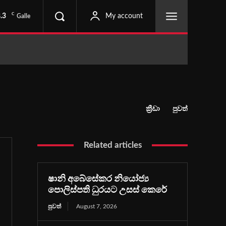
C
.3
My account
Galle
ක්‍රීඩා
පුවත්
Related articles
ෂානි අබේසේකර නියෝජ්‍ය
පොලිස්පති ධුරයට උසස් කෙරේ
පුවත්
August 7, 2026