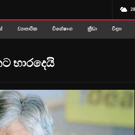
28
ස්
ව්‍යාපාරික
විශේෂාංග
ක්‍රීඩා
විද්‍යා
්ජුනට භාරදෙයි