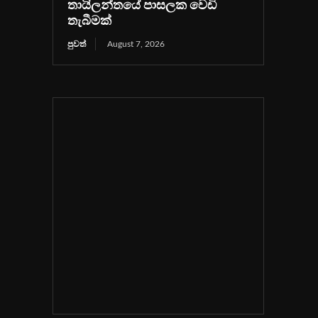
තායිලන්තයේ පාසලක වෙඩි
තැබීමක්
පුවත්
August 7, 2026