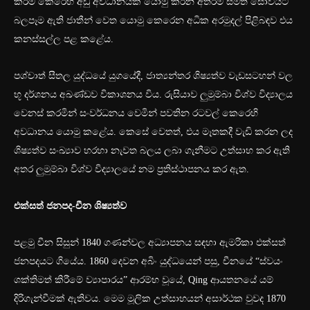
කිරීම කෙරෙහි අඩු අවධානයක් යොමු කරන අතරම සීමිත සෝවියට්
බලපෑම ඇති ජාතීන් වෙත යොමු කෙරෙන අධික අරමුදල් පිළිබඳව එය
කනස්සල්ල පළ කළේය.
පශ්චාත් සීතල යුද්ධයේ යුගයේදී, ජාත්‍යන්තර ශිෂ්‍යත්ව වැඩසටහන් වල
භූ දර්ශනය අඛණ්ඩව විකාශනය විය. රුසියාව ලුමුම්බා විශ්ව විද්‍යාලය
වෙනස් කරමින් සංවර්ධනය වෙමින් පවතින රටවල් කෙරෙහි
අවධානය යොමු කළේය. කෙසේ වෙතත්, එය මෑතකදී වැඩි කරන ලද
ශිෂ්‍යත්ව සංඛ්‍යාව හරහා නැවත බලය ලබා ගැනීමට උත්සාහ කර ඇති
අතර ලුමුම්බා විශ්ව විද්‍යාලයේ නම ප්‍රතිස්ථාපනය කර ඇත.
එක්සත් ජනපද-චීන ශිෂ්‍යත්ව
පළමු චීන සිසුන් 1840 ගණන්වල අධ්‍යාපනය සඳහා ඇමරිකා එක්සත්
ජනපදයට ගියේය. 1860 දෙවන අබිං යුද්ධයෙන් පසු, චීනයේ “ස්වයං
ශක්තිමත් කිරීමේ ව්‍යාපාරය” ආරම්භ වූයේ, Qing ආයතනයේ යම්
දිරිගැන්වීමක් ඇතිවය. මෙම මූලික උත්සාහයන් අසාර්ථක වුවද 1870