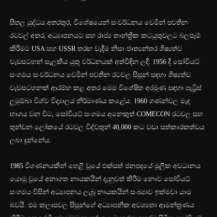
සීතල යුද්ධය අතරතුර, විශේෂයෙන් සංවර්ධනය වෙමින් පවතින
රටවල් අතර, අධ්‍යාපනයට සහ රාජ්‍ය තාන්ත්‍රික කටයුතුවලට බලපෑම්
කිරීමට USA සහ USSR තරඟ වැදීම නිසා ජාත්‍යන්තර ශිෂ්‍යත්ව
වැඩසටහන් සැලකිය යුතු වර්ධනයක් අත්විඳින ලදී. 1956 දී සෝවියට්
සංගමය සංවර්ධනය වෙමින් පවතින රටවල සිසුන් සඳහා ශිෂ්‍යත්ව
වැඩසටහනක් ආරම්භ කළ අතර මෙම විශේෂිත අරමුණ සඳහා පැට්‍රිස්
ලුමුම්බා විශ්ව විද්‍යාලය නිර්මාණය කළේය. 1960 ගණන්වල මැද
භාගය වන විට, සෝවියට් සංගමය අනෙකුත් COMECON රටවල සහ
තුන්වන ලෝකයේ රටවල විද්වතුන් 40,000 කට වඩා සත්කාරකත්වය
ලබා දුන්නේය.
1985 විගණනයකින් හෙළි වූයේ එක්සත් ජනපදයේ මූලික අවධානය
යොමු වූයේ අනාගත නායකයින් දැනුවත් කිරීම නොව සෝවියට්
සංගමය විසින් අධ්‍යාපනය ලැබූ නායකයින් සංඛ්‍යාව ඉක්මවා යාම
බවයි. එම කලාපවල සිසුන්ගේ අධ්‍යාපනික අවශ්‍යතා ආමන්ත්‍රණය