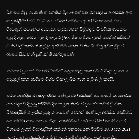
චීනයේ ශීඝ්‍ර තාක්‍ෂණික ප්‍රගතිය පිළිබඳ එක්සත් ජනපදයේ ආරක්‍ෂක අංශ
සැලකිලිමත් වීම වර්ධනය වෙමින් පවතින අතර චීනය හෝ චීන
විද්වතුන් සම්බන්ධ අධ්‍යයන වැඩසටහන් පිළිබඳ වැඩි පරීක්‍ෂණයකට
තුඩු දී ඇත. මෙය උතුරු කැරොලිනා විශ්ව විද්‍යාලයේ ඩෙනිස් සයිමන්
වැනි විද්වතුන්ගේ ඉල්ලා අස්වීමට හේතු වී තිබේ. ඔහු ඉවත් වූයේ
රජයේ සීමාකාරී ප්‍රතිපත්ති හේතුවෙනි.
සයිමන් හුදෙක් චීනයට “සමීප” ලෙස සැලකෙන විශ්වවිද්‍යාල සඳහා
අරමුදල් කපා හැරීමේ විශ්ව විද්‍යාල බිය ගැන පැමිණිලි කරයි.
මෙම ශාස්ත්‍රීය ව්‍යාකූලත්වය හේතුවෙන් එක්සත් ජනපදයේ තාක්‍ෂණය
සහ විද්‍යාව දියුණු කිරීමට දිගු කලක් තිස්සේ ප්‍රයෝජනවත් වූ චීන
විද්‍යාඥයින් සැලකිය යුතු සංඛ්‍යාවක් වෙනත් තැන්වල අවස්ථා සෙවීමට
පොළඹවා ඇත. ජාතික විද්‍යා ඇකඩමියේ වාර්තාවකින් හෙළි වූයේ
චීනයේ උපන් විද්‍යාඥයින් එක්සත් ජනපදයෙන් පිටවීම 2010 සහ 2021
අතර තුන් ගුණයකින් වැඩි වූ අතර සමීක්ෂණයට ලක් කළ චීන-