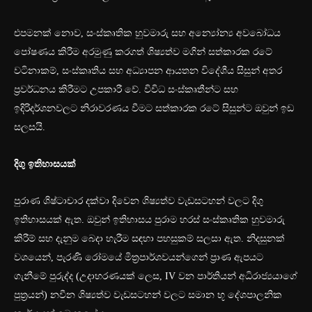
එපමනක් නොව, සංස්කෘතික හුවමාරු සහ අන්‍යෝන්‍ය අවබෝධය
පෝෂණය කිරීම අරමුණු කරගත් ශිෂ්‍යත්ව මගින් සත්කාරක රටේ
වටිනාකම්, සංස්කෘතිය සහ අධ්‍යාපන ආයතන විදේශීය සිසුන් අතර
ප්‍රවර්ධනය කිරීමට උපකාරී වේ. විවිධ සංස්කෘතීන්ට සහ
ඉදිරිදර්ශනවලට නිරාවරණය වීමට සත්කාරක රටේ සිසුන්ට ඔවුන් ඉඩ
සලසයි.
දිගු ඉතිහාසයක්
පුරාණ ශිෂ්ටාචාර දක්වා දිවෙන ශිෂ්‍යත්ව වැඩසටහන් වලට දිගු
ඉතිහාසයක් ඇත. ඔවුන් ඉතිහාසය පුරාම හරස් සංස්කෘතික හුවමාරු
කිරීම් සහ දැනුම බෙදා හැරීම සඳහා පහසුකම් සලසා ඇත. නිදසුනක්
වශයෙන්, පැරණි රෝමයේ මිත්‍රපාර්ශවයන්ගෙන් ප්‍රාණ ඇපයට
ගැනීමේ පුරුද්ද (උදාහරණයක් ලෙස, IV වන පාර්තියන් අධිරාජ්‍යයාගේ
පුත්‍රයන්) නවීන ශිෂ්‍යත්ව වැඩසටහන් වලට සමාන භූ දේශපාලනික