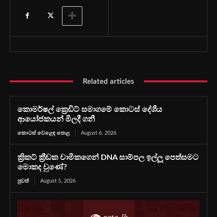
Related articles
කොමර්ෂල් ක්‍රෙඩිට් සමාගමේ කොටස් දේශීය
ආයෝජකයන් මිලදී ගනී
කොටස් වෙළෙඳ පොළ
August 6, 2026
ක්‍රිකට් ක්‍රීඩක චාමිකගෙන් DNA සාම්පල ඉල්ලූ පෙත්සමට
මොකද වුණේ?
පුවත්
August 5, 2026