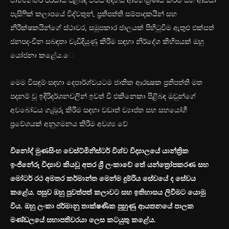
ජාත්‍යන්තර පර්යාය පිළිබඳ විවිධ අදහස් ආමන්ත්‍රණය කිරීම සහ ආසියා
පැසිෆික් කලාපයේ විද්වතුන්, ප්‍රතිපත්ති සම්පාදකයින් සහ
නිරීක්ෂකයින්ගේ ස්ථාවර, සමුපකාර ජාලයක් පිහිටුවීම ඇතුළු එක්සත්
ජනපද-චීන සබඳතා වැඩිදියුණු කිරීම සඳහා නිර්දේශ කිහිපයක් ඔහු
යෝජනා කළේය.ෙ
මෙම විසඳුම් සඳහා දෙපාර්ශ්වයටම ජාතික ආරක්‍ෂක ප්‍රතිපත්ති මත
පදනම් වූ ඉදිරිදර්ශනවලින් ඉවත් වී එකිනෙකා පිළිබඳ ඔවුන්ගේ
අවබෝධය ගැඹුරු කිරීම සඳහා වඩාත් ව්‍යාප්ත සහ සහයෝගී
ප්‍රවේශයක් අනුගමනය කිරීම අවශ්‍ය වේ
විනෝද් මුණසිංහ වෙස්ට්මිනිස්ටර් විශ්ව විද්‍යාලයේ යාන්ත්‍රික
ඉංජිනේරු විද්‍යාව කියවූ අතර ශ්‍රී ලංකාවේ තේ යන්ත්‍රෝපකරණ සහ
මෝටර් රථ අමතර කර්මාන්ත මෙන්ම දුම්රිය සේවයේ ද සේවය
කළේය. පසුව ඔහු පුවත්පත් කලාවට සහ ඉතිහාසය ලිවීමට යොමු
විය. ඔහු ලංකා ජර්මානු තාක්ෂණික පුහුණු ආයතනයේ පාලක
මණ්ඩලයේ සභාපතිවරයා ලෙස කටයුතු කළේය.