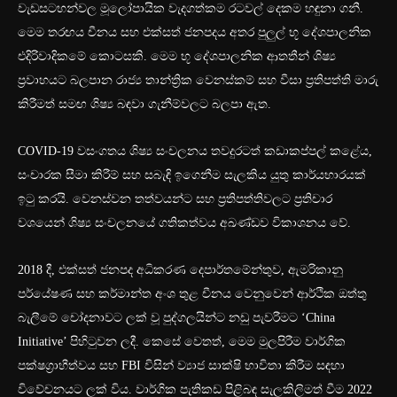
වැඩසටහන්වල මූලෝපායික වැදගත්කම රටවල් දෙකම හඳුනා ගනී.
මෙම තරඟය චීනය සහ එක්සත් ජනපදය අතර පුලුල් භූ දේශපාලනික
එදිරිවාදිකමේ කොටසකි. මෙම භූ දේශපාලනික ආතතීන් ශිෂ්‍ය
ප්‍රවාහයට බලපාන රාජ්‍ය තාන්ත්‍රික වෙනස්කම් සහ වීසා ප්‍රතිපත්ති මාරු
කිරීමත් සමඟ ශිෂ්‍ය බඳවා ගැනීම්වලට බලපා ඇත.
COVID-19 වසංගතය ශිෂ්‍ය සංචලනය තවදුරටත් කඩාකප්පල් කළේය,
සංචාරක සීමා කිරීම් සහ සබැඳි ඉගෙනීම සැලකිය යුතු කාර්යභාරයක්
ඉටු කරයි. වෙනස්වන තත්වයන්ට සහ ප්‍රතිපත්තිවලට ප්‍රතිචාර
වශයෙන් ශිෂ්‍ය සංචලනයේ ගතිකත්වය අඛණ්ඩව විකාශනය වේ.
2018 දී, එක්සත් ජනපද අධිකරණ දෙපාර්තමේන්තුව, ඇමරිකානු
පර්යේෂණ සහ කර්මාන්ත අංශ තුළ චීනය වෙනුවෙන් ආර්ථික ඔත්තු
බැලීමේ චෝදනාවට ලක් වූ පුද්ගලයින්ට නඩු පැවරීමට ‘China
Initiative’ පිහිටුවන ලදී. කෙසේ වෙතත්, මෙම මුලපිරීම වාර්ගික
පක්ෂග්‍රාහීත්වය සහ FBI විසින් ව්‍යාජ සාක්ෂි භාවිතා කිරීම සඳහා
විවේචනයට ලක් විය. වාර්ගික පැතිකඩ පිළිබඳ සැලකිලිමත් වීම 2022