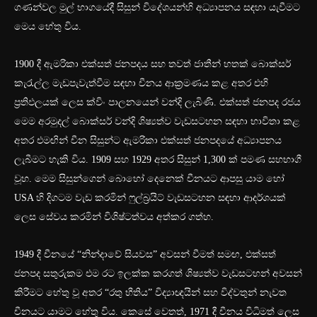
ගණන්වල මුල් භාගයේදී සිසුන් විදේශයන්හි අධ්‍යාපනය සඳහා යැවීමට
මෙය හේතු විය.
1900 දී ඇමරිකා එක්සත් ජනපදය සහ තවත් ජාතීන් හතක් බොක්සර්
කැරැල්ල මැඩපැවැත්වීම සඳහා චීනය ආක්‍රමණය කළ අතර එහි
ප්‍රතිඵලයක් ලෙස ක්විං පාලනයෙන් වන්දි ලැබිණි. එක්සත් ජනපද රජය
මෙම අරමුදල් බොක්සර් වන්දි ශිෂ්‍යත්ව වැඩසටහන සඳහා භාවිතා කළ
අතර එමඟින් චීන සිසුන්ට ඇමරිකා එක්සත් ජනපදයේ අධ්‍යාපනය
ලැබීමට හැකි විය. 1909 සහ 1929 අතර සිසුන් 1,300 ක් පමණ සහභාගී
වූහ. මෙම සිසුන්ගෙන් බොහෝ දෙනෙක් චීනයට ආපසු යාම හෝ
USA හි දිගටම වැඩ කරමින් ෆුල්බ්‍රයිට් වැඩසටහන සඳහා ආදර්ශයක්
ලෙස සේවය කරමින් විශිෂ්ටත්වය අත්කර ගත්හ.
1949 දී චීනයේ “නින්දාවේ සියවස” අවසන් වීමත් සමඟ, එක්සත්
ජනපද සතුරුකම එම රට ඉලක්ක කරගත් ශිෂ්‍යත්ව වැඩසටහන් අවසන්
කිරීමට හේතු වූ අතර “රතු භීතිය” විද්‍යාඥයින් සහ විද්වතුන් නැවත
චීනයට යාමට හේතු විය. කෙසේ වෙතත්, 1971 දී චීනය විධිමත් ලෙස