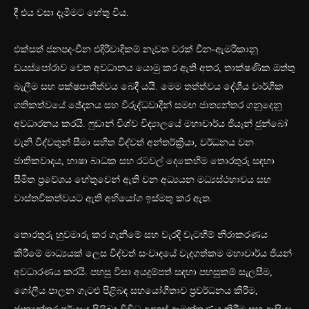
දී එය වසා දැමීමට හේතු විය.
එක්සත් ජනපද-චීන එදිරිවාදිකම් නැවත වරක් චීන-ඇමරිකානු
ඩයස්පෝරාව වෙත අවධානය යොමු කර ඇති අතර, තාක්ෂණික ඔත්තු
බැලීම සහ පක්ෂපාතීත්වය බෙදී යයි. මෙම තත්ත්වය දේශීය වාර්ගික
ගතිකත්වයේ ඡේදනය සහ විරුද්ධවාදීන් සමඟ ජාත්‍යන්තර ගනුදෙනු
අවධාරනය කරයි. ෆුඩාන් විශ්ව විද්‍යාලයේ මහාචාර්ය ජියෑන් ජුන්බෝ
වැනි විද්වතුන් සීමා සහිත විද්වත් අන්තර්ක්‍රියා, වර්ධනය වන
ජාතිකවාදය, භාෂා බාධක සහ රටවල් දෙකෙහිම තොරතුරු සඳහා
සීමිත ප්‍රවේශය හේතුවෙන් ඇති වන අධ්‍යයන මධ්‍යස්ථභාවය සහ
වාස්තවිකත්වයට ඇති අභියෝග ඉස්මතු කර ඇත.
තොරතුරු හුවමාරු කර ගැනීමේ සහ වැරදි වැටහීම් නිරාකරණය
කිරීමේ මාධ්‍යයක් ලෙස විද්වත් සංවාදයේ වැදගත්කම මහාචාර්ය ජියන්
අවධාරණය කරයි. පහසු වීසා අයදුම්පත් සඳහා පහසුකම් සැලසීම,
ගෝලීය පාලන ගැටළු පිළිබඳ සහයෝගීතාව ප්‍රවර්ධනය කිරීම,