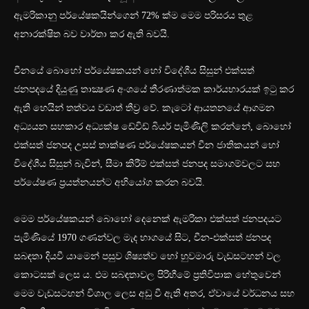
ඇමරිකානු පර්යේෂකයින්ගෙන් 72% ක්ම මෙම පරිසරය තුළ
අනාරක්ෂිත බව වාර්තා කර ඇති බවයි.
චීනයේ බොහෝ පර්යේෂකයන් හෝ විදේශීය සිසුන් එක්සත්
ජනපදයේ දියුණු තාක්‍ෂණ අංශයේ තීරණාත්මක කාර්යභාරයක් ඉටු කර
ඇති හෙයින් තත්වය වඩාත් තීව්‍ර වේ. කැටෝ ආයතනයේ ආගමන
අධ්‍යයන සහකාර අධ්‍යක්ෂ ඩේවිඩ් බියර් පැමිණිලි කරන්නේ, බොහෝ
එක්සත් ජනපද උසස් තාක්ෂණ පර්යේෂකයන් චීන ජාතිකයන් හෝ
විදේශීය සිසුන් බැවින්, සීමා කිරීම් එක්සත් ජනපද සමාගම්වලට සහ
පර්යේෂණ ප්‍රයත්නයන්ට අභියෝග කරන බවයි.
මෙම පර්යේෂකයන් බොහෝ දෙනෙක් ඇමරිකා එක්සත් ජනපදයට
පැමිණියේ 1970 ගණන්වල මැද භාගයේ සිට, චීන-එක්සත් ජනපද
සබඳතා දියවී යාමෙන් පසුව ශිෂ්‍යත්ව හෝ හුවමාරු වැඩසටහන් වල
කොටසක් ලෙස ය. එම සබඳතාවල පිරිහීමේ ප්‍රතිවිපාක හේතුවෙන්
මෙම වැඩසටහන් විශාල ලෙස අඩු වී ඇති අතර, ඒවායේ වර්ධනය සහ