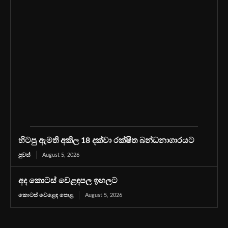
හිටපු ඇමති අකිල 18 දක්වා රක්ෂිත බන්ධනාගාරයට
පුවත්
August 5, 2026
අද කොටස් වෙළඳපල ඉහලට
කොටස් වෙළෙඳ පොළ
August 5, 2026