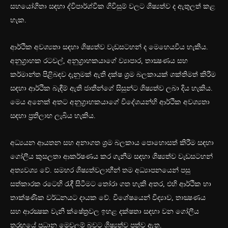
සහයෝගිතා සඳහා ද්විපාර්ශ්වික ගිවිසුම් වලට ශිෂ්‍යත්ව ද ඇතුලත් කළ
හැක.
ආර්ථික අවශ්‍යතා සඳහා ශිෂ්‍යත්ව වැඩසටහන් ද මෙහෙයවිය හැකිය.
අනුග්‍රාහක රටවල්, අනුග්‍රාහකයාගේ ව්‍යාපාර, තාක්‍ෂණය සහ
කර්මාන්ත පිළිබඳව දැනුමක් ඇති දක්ෂ ශ්‍රම බලකායක් ශක්තිමත් කිරීම
සඳහා ආර්ථික බැඳීම් ඇති ජාතීන්ගේ සිසුන්ට ශිෂ්‍යත්ව ලබා දිය හැකිය.
මෙය අනෙක් අතට අනුග්‍රාහකයාගේ විදේශයන්හි ආර්ථික අවශ්‍යතා
සඳහා ප්‍රතිලාභ ලැබිය හැකිය.
අධ්‍යයන ආයතන සහ අනාගත ශ්‍රම බලකාය පොහොසත් කිරීම සඳහා
ගෝලීය කුසලතා ආකර්ෂණය කර ගැනීම සඳහා ශිෂ්‍යත්ව වැඩසටහන්
අත්‍යවශ්‍ය වේ. සමහර ශිෂ්‍යත්වලාභීන් තම අධ්‍යාපනයෙන් පසු
සත්කාරක රටෙහි රැඳී සිටීමට තෝරා ගත හැකි අතර, එහි ආර්ථික හා
තාක්ෂණික වර්ධනයට දායක වේ. විශේෂයෙන් විද්‍යාව, තාක්‍ෂණය
සහ ආරක්‍ෂක වැනි ක්ෂේත්‍රවල ඉහළ දක්ෂතා සඳහා වන ගෝලීය
තරඟයේ ප්‍රධාන මෙවලම් බවට ශිෂ්‍යත්ව පත්ව ඇත.