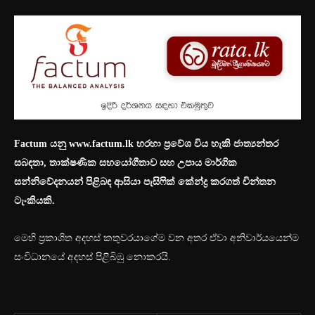
Factum යනු www.factum.lk හරහා ප්‍රවේශ විය හැකි ජාත්‍යන්තර
සබඳතා, තාක්ෂණික සහයෝගීතාව සහ උපාය මාර්ගික
සන්නිවේදනයන් පිළිබඳ ආසියා පැසිෆික් කේන්ද්‍ර කරගත් චින්තන
ටැංකියකි.
මෙහි ප්‍රකාශිත අදහස් කතුවරයාගේම වන අතර ඒවා අනිවාර්යයෙන්ම
සංවිධානයේ අදහස් පිළිබිඹු නොකරයි.