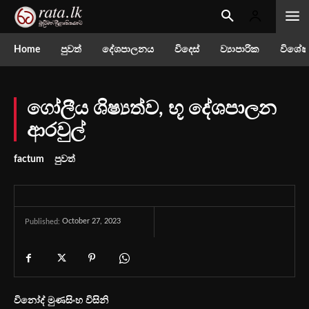
Home
පුවත්
දේශපාලනය
විදෙස්
ව්‍යාපාරික
විශේෂ
ගෝලීය ශිෂ්‍යත්ව, භූ දේශපාලන
ආරවුල්
factum
පුවත්
October 27, 2023
Published:
විනෝද් මුණසිංහ විසිනි