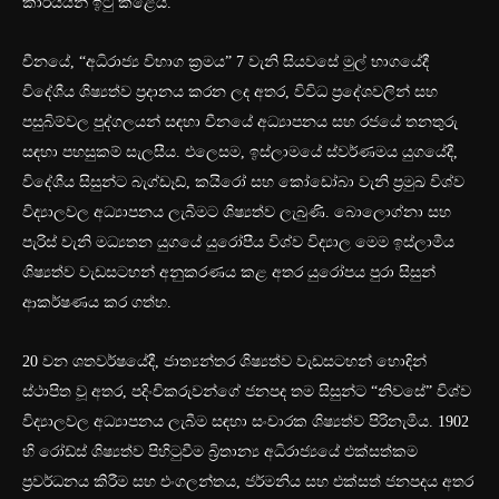
කාර්යයන් ඉටු කළේය.
චීනයේ, “අධිරාජ්‍ය විභාග ක්‍රමය” 7 වැනි සියවසේ මුල් භාගයේදී
විදේශීය ශිෂ්‍යත්ව ප්‍රදානය කරන ලද අතර, විවිධ ප්‍රදේශවලින් සහ
පසුබිම්වල පුද්ගලයන් සඳහා චීනයේ අධ්‍යාපනය සහ රජයේ තනතුරු
සඳහා පහසුකම් සැලසීය. එලෙසම, ඉස්ලාමයේ ස්වර්ණමය යුගයේදී,
විදේශීය සිසුන්ට බැග්ඩෑඩ්, කයිරෝ සහ කෝඩෝබා වැනි ප්‍රමුඛ විශ්ව
විද්‍යාලවල අධ්‍යාපනය ලැබීමට ශිෂ්‍යත්ව ලැබුණි. බොලොග්නා සහ
පැරිස් වැනි මධ්‍යතන යුගයේ යුරෝපීය විශ්ව විද්‍යාල මෙම ඉස්ලාමීය
ශිෂ්‍යත්ව වැඩසටහන් අනුකරණය කළ අතර යුරෝපය පුරා සිසුන්
ආකර්ෂණය කර ගත්හ.
20 වන ශතවර්ෂයේදී, ජාත්‍යන්තර ශිෂ්‍යත්ව වැඩසටහන් හොඳින්
ස්ථාපිත වූ අතර, පදිංචිකරුවන්ගේ ජනපද තම සිසුන්ට “නිවසේ” විශ්ව
විද්‍යාලවල අධ්‍යාපනය ලැබීම සඳහා සංචාරක ශිෂ්‍යත්ව පිරිනැමීය. 1902
හි රෝඩ්ස් ශිෂ්‍යත්ව පිහිටුවීම බ්‍රිතාන්‍ය අධිරාජ්‍යයේ එක්සත්කම
ප්‍රවර්ධනය කිරීම සහ එංගලන්තය, ජර්මනිය සහ එක්සත් ජනපදය අතර