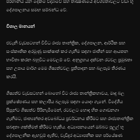
පරිහානිය යන දෙකම විද්‍යාවේ සහ තාක්‍ෂණයේ අවශ්‍යතාවලට වඩා භූ
දේශපාලනය සමඟ සම්බන්ධ වේ.
විශාල මානයන්
එවැනි වැඩසටහන් විවිධ රාජ්‍ය තාන්ත්‍රික, දේශපාලන, ආර්ථික සහ
සංස්කෘතික අරමුණු සාක්ෂාත් කර ගැනීම සඳහා ජාතීන් සහ ආයතන
භාවිතා කරන බහුවිධ මෙවලම් වේ. අනුග්‍රහය දක්වන රටවල ප්‍රමුඛතා
සහ උපාය මාර්ග මෙම ශිෂ්‍යත්වවල ප්‍රතිපාදන සහ බලපෑම තීරණය
කරයි.
ශිෂ්‍යත්ව වැඩසටහන් බොහෝ විට රාජ්‍ය තාන්ත්‍රිකභාවය, මෘදු බල
ප්‍රක්ෂේපණය සහ කලාපීය බලපෑම සඳහා යොදා ගැනේ. විදේශීය
සිසුන්ට ශිෂ්‍යත්ව පිරිනැමීමෙන්, රටවලට හොඳ හිත ගොඩනගා
ගැනීමට, ජාත්‍යන්තර අවබෝධය ප්‍රවර්ධනය කිරීමට සහ රාජ්‍යතාන්ත්‍රික
සබඳතා ශක්තිමත් කිරීමට හැකිය. අධ්‍යාපනයෙන් ඔබ්බට පුලුල් භූ
දේශපාලනික ඇඟවුම් ඇතිව, වැඩිදුර අධ්‍යාපනික සහ පර්යේෂණ