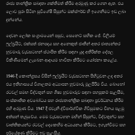
රාජ්‍ය තාන්ත්‍රික සබඳතා ශක්තිමත් කිරීම අරමුණු කර ගෙන ඇත. එය
ලොව පුරා සිටින සුවිශේෂී සිසුන්ට ඔක්ස්ෆර්ඩ් හි ඉගෙනීමට ඉඩ ලබා
දුන්නේය.
දෙවන ලෝක සංග්‍රාමයෙන් පසුව, සෙනෙට් සභික ජේ. විලියම්
ෆුල්බ්‍රයිට්, එක්සත් ජනපදය සහ අනෙකුත් ජාතීන් අතර ජාත්‍යන්තර
හුවමාරු වැඩසටහන් ස්ථාපිත කිරීම සඳහා යුද අතිරික්ත දේපල
විකිණීමෙන් ලැබෙන ආදායම භාවිතා කිරීමට යෝජනා කළේය.
1946 දී කොන්ග්‍රසය විසින් ෆුල්බ්‍රයිට් වැඩසටහන පිහිටුවන ලද අතර
එය ඉතිහාසයේ විශාලතම අධ්‍යාපන හුවමාරු මුලපිරීම විය. බොහෝ
රටවල් සමඟ විද්වතුන් සහ ශිෂ්‍ය හුවමාරුව සඳහා පහසුකම් සැලසීම,
සංස්කෘතික අවබෝධය සහ රාජ්‍යතාන්ත්‍රික සබඳතා ප්‍රවර්ධනය කිරීම
එහි අරමුණ විය. 1947 දී එවැනි ද්විපාර්ශ්වික ගිවිසුමකට චීනය පළමු
අත්සන් තැබුවේය. මෙම වැඩසටහන මඟින් සිසුන්ට, විද්වතුන්ට සහ
වෘත්තිකයන්ට රටවල් දෙකෙහිම අධ්‍යයනය කිරීමට, ඉගැන්වීමට සහ
පර්යේෂණ කිරීමට ඉඩ සැලසීය.