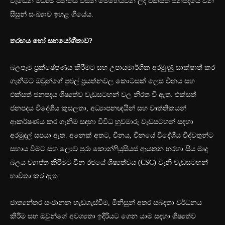
වැඩෙන මධ්‍යම පන්තිය විසින් මෙහෙයවන ලද එක්සත් ජනපදයේ චීන
සිසුන් සංඛ්‍යාව ඉහළ ගියේය.
තරඟය හෝ සහයෝගීතාව?
බලපෑම ප්‍රක්ෂේපණය කිරීමට සහ උපායමාර්ගික අරමුණු සාක්ෂාත් කර
ගැනීමට ඔවුන්ගේ පුළුල් ප්‍රයත්නවල කොටසක් ලෙස චීනය සහ
එක්සත් ජනපදය ශිෂ්‍යත්ව වැඩසටහන් වල නිරත වී ඇත. එක්සත්
ජනපදය විදේශීය කුසලතා, අධ්‍යාපනඥයින් සහ වෘත්තිකයන්
ආකර්ෂණය කර ගැනීම සඳහා විවිධ හුවමාරු වැඩසටහන් සඳහා
අරමුදල් සපයා ඇත. අනෙක් අතට, චීනය, චීනයේ විදේශීය විද්වතුන්ට
සහාය වීමට සහ ලොව පුරා කොන්ෆියුසියස් ආයතන හරහා සිය මෘදු
බලය ව්‍යාප්ත කිරීමට චීන රජයේ ශිෂ්‍යත්වය (CSC) වැනි වැඩසටහන්
භාවිතා කර ඇත.
ජාත්‍යන්තර සංජානන හැඩගැස්වීම, මිනිසුන් අතර සබඳතා වර්ධනය
කිරීම සහ ඔවුන්ගේ අවශ්‍යතා ඉදිරියට ගෙන යාම සඳහා ශිෂ්‍යත්ව