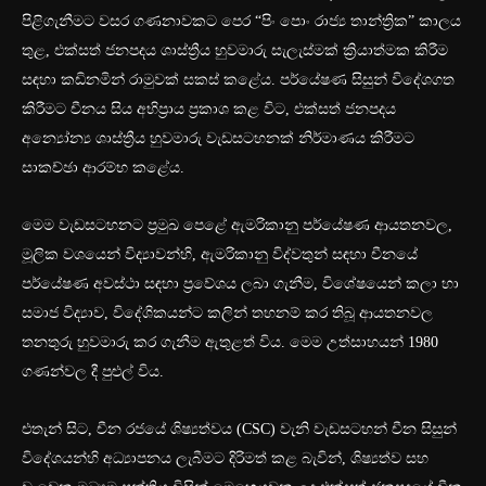
පිළිගැනීමට වසර ගණනාවකට පෙර “පිං පොං රාජ්‍ය තාන්ත්‍රික” කාලය
තුළ, එක්සත් ජනපදය ශාස්ත්‍රීය හුවමාරු සැලැස්මක් ක්‍රියාත්මක කිරීම
සඳහා කඩිනමින් රාමුවක් සකස් කළේය. පර්යේෂණ සිසුන් විදේශගත
කිරීමට චීනය සිය අභිප්‍රාය ප්‍රකාශ කළ විට, එක්සත් ජනපදය
අන්‍යෝන්‍ය ශාස්ත්‍රීය හුවමාරු වැඩසටහනක් නිර්මාණය කිරීමට
සාකච්ඡා ආරම්භ කළේය.
මෙම වැඩසටහනට ප්‍රමුඛ පෙළේ ඇමරිකානු පර්යේෂණ ආයතනවල,
මූලික වශයෙන් විද්‍යාවන්හි, ඇමරිකානු විද්වතුන් සඳහා චීනයේ
පර්යේෂණ අවස්ථා සඳහා ප්‍රවේශය ලබා ගැනීම, විශේෂයෙන් කලා හා
සමාජ විද්‍යාව, විදේශිකයන්ට කලින් තහනම් කර තිබූ ආයතනවල
තනතුරු හුවමාරු කර ගැනීම ඇතුළත් විය. මෙම උත්සාහයන් 1980
ගණන්වල දී පුළුල් විය.
එතැන් සිට, චීන රජයේ ශිෂ්‍යත්වය (CSC) වැනි වැඩසටහන් චීන සිසුන්
විදේශයන්හි අධ්‍යාපනය ලැබීමට දිරිමත් කළ බැවින්, ශිෂ්‍යත්ව සහ