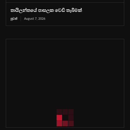
තායිලන්තයේ පාසලක වෙඩි තැබීමක්
පුවත්
August 7, 2026