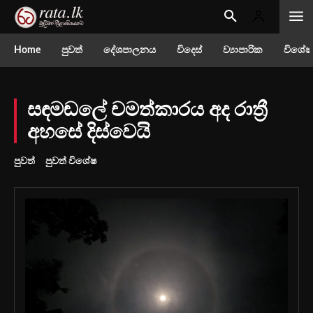
Home
පුවත්
දේශපාලනය
විදෙස්
ව්‍යාපාරික
විශේෂ
සඳම‍ඬලේ චමත්කාරය අද රාත්‍රී
අහසේ දිස්වෙයි
පුවත්
පුවත් විශේෂ