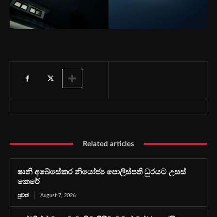
Related articles
ෂානි අබේසේකර නියෝජ්‍ය පොලිස්පති ධුරයට උසස්
කෙරේ
පුවත්
August 7, 2026