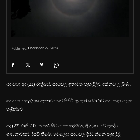
December 22, 2023
Published:
සඳ වටා අද (22) රාත්‍රියේ, සඳමඬල ඉතාමත් පැහැදිලිව දක්නට ලැබිණි.
සඳ වටා වළල්ලක ආකාරයෙන් පිහිටි ආලෝක ධාරාව සඳ මඬල ලෙස
හැඳින්වේ
අද (22) රාත්‍රී 7.00 පමණ සිට මෙම සඳමඬල ශ්‍රී ලංකාවේ ප්‍රදේශ
ගණනාවකට දිස්වී තිබේ. මෙලෙස සඳමඬල දිස්වන්නේ පැහැදිළි