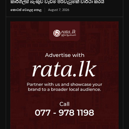
කාර්ගිල්ස් බැංකුව වැඩිම පිරිවැටුමක් වාර්ථා කරයි
කොටස් වෙළෙඳ පොළ
August 7, 2026