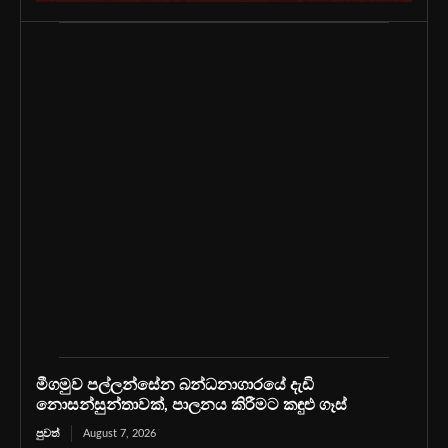
මීගමුව පල්ලන්සේන බන්ධනාගාරයේ දැඩි
නොසන්සුන්තාවක්, පාලනය කිරීමට කඳුළු ගෑස්
පුවත්
August 7, 2026