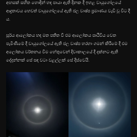
අහසක් සහිත හොඳින් හඳ පායා ඇති දිනක දී ඉහළ වායුගෝලයේ
ආද්‍රතාවය හෙවත් වායුගෝලයේ ඇති ජල වාෂ්ප ප්‍රමාණය වැඩි වූ විට දී
ය.
සූර්ය ආලෝකය හඳ මත පතිත වී එම ආලෝකය පෘථිවිය වෙත
පැමිණීමේ දී වායුගෝලයේ ඇති ජල වාෂ්ප හරහා ගමන් කිරීමේ දී එම
අලෝකය වර්තනය වීම හේතුවෙන් දිවාකාලයේ දී දක්නට ඇති
දේදුන්නක් සේ සඳ වටා වළල්ලක් සේ දිස්වෙයි.