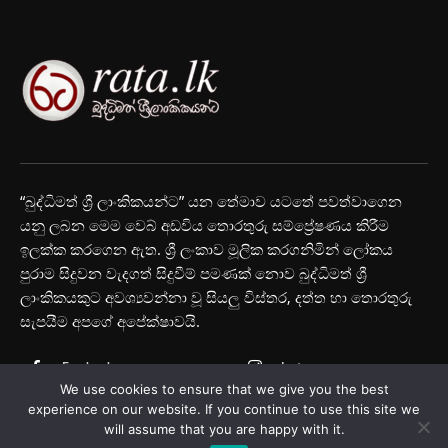
“බුද්ධිමත් ශ්‍රී ලාංකිකයන්ට” යන තේමාව යටතේ පවත්වාගෙන
යනු ලබන මෙම වෙබ් අඩවිය තොරතුරු සම්ප්‍රේෂණය කිරීම
ඉලක්ක කරගෙන ඇත. ශ්‍රී ලංකාව මූලික කරගනිමින් ලෝකය
පුරාම සිදුවන වැදගත් සිදුවීම් පමණක් නොව බුද්ධිමත් ශ්‍රී
ලාංකිකයකුට අවශ්‍යවන්නා වූ සියලු විස්තර, දත්ත හා තොරතුරු
සැපයීම අපගේ අපේක්ෂාවයි.
Facebook
Instagram
We use cookies to ensure that we give you the best
Youtube
experience on our website. If you continue to use this site we
will assume that you are happy with it.