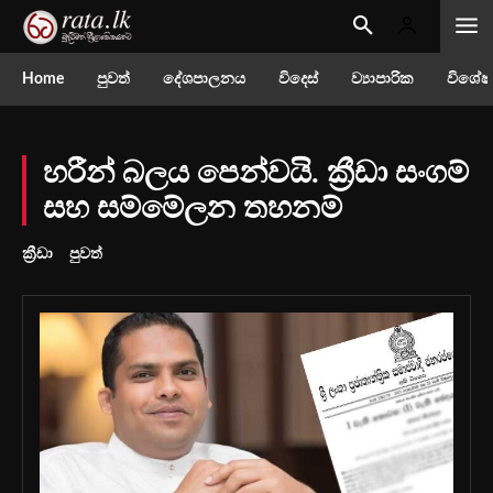
Home
පුවත්
දේශපාලනය
විදෙස්
ව්‍යාපාරික
විශේෂ
හරීන් බලය පෙන්වයි. ක්‍රීඩා සංගම්
සහ සම්මේලන තහනම්
ක්‍රීඩා
පුවත්