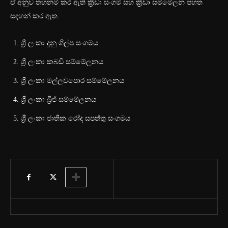
ඒ අනුව තහනම් කර ඇති ක්‍රීඩා සංගම් සහ ක්‍රීඩා සම්මේලන පහත
සඳහන් කර ඇත.
ශ්‍රී ලංකා දුනු ශිල්ප සංගමය
ශ්‍රී ලංකා කබඩි සම්මේලනය
ශ්‍රී ලංකා මල්ලවපොර සම්මේලනය
ශ්‍රී ලංකා බ්‍රිජ් සම්මේලනය
ශ්‍රී ලංකා ජාතික රෝද සපත්තු සංගමය