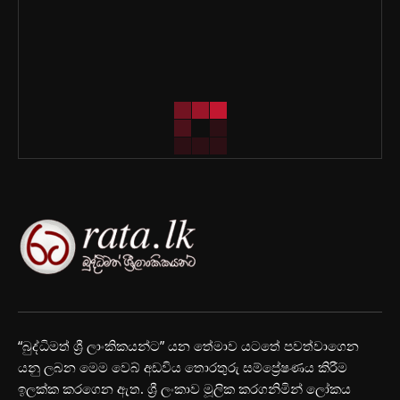
“බුද්ධිමත් ශ්‍රී ලාංකිකයන්ට” යන තේමාව යටතේ පවත්වාගෙන
යනු ලබන මෙම වෙබ් අඩවිය තොරතුරු සම්ප්‍රේෂණය කිරීම
ඉලක්ක කරගෙන ඇත. ශ්‍රී ලංකාව මූලික කරගනිමින් ලෝකය