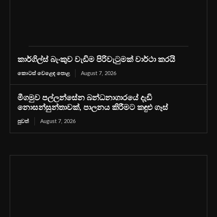
කාර්ගිල්ස් බැංකුව වැඩිම පිරිවැටුමක් වාර්ථා කරයි
කොටස් වෙළෙඳ පොළ
August 7, 2026
මීගමුව පල්ලන්සේන බන්ධනාගාරයේ දැඩි
නොසන්සුන්තාවක්, පාලනය කිරීමට කඳුළු ගෑස්
පුවත්
August 7, 2026