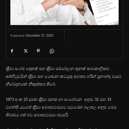
December 27, 2023
Published:
ක්‍රීඩා සංගම් දෙකක් සහ ක්‍රීඩා සම්මේලන තුනක් තාවකාලිකව
අත්හිටුවමින් ක්‍රීඩා සහ යෞවන කටයුතු අමාත්‍ය හරීන් ප්‍රනාන්දු ගැසට්
නිවේදනයක් නිකුත්කර තිබේ.
1973 අංක 25 දරණ ක්‍රීඩා පනත හා සංශෝධන අනුව 32 සහ 33
වගන්ති යටතේ ක්‍රීඩා අමාත්‍යවරයාට පැවරෙන බලතල අනුව මෙම
තීරණය ගත් බව අමාත්‍යවරයා පවසයි.