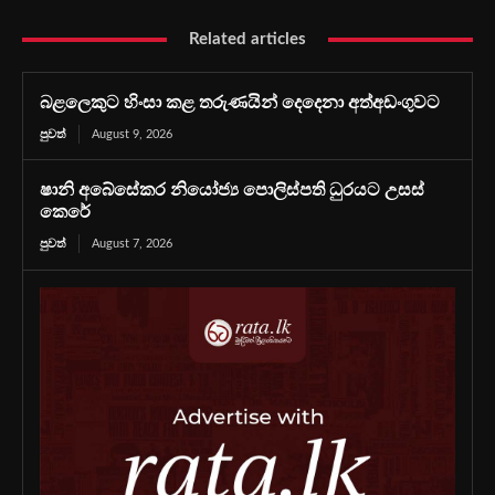
Related articles
බළලෙකුට හිංසා කළ තරුණයින් දෙදෙනා අත්අඩංගුවට
පුවත්
August 9, 2026
ෂානි අබේසේකර නියෝජ්‍ය පොලිස්පති ධුරයට උසස්
කෙරේ
පුවත්
August 7, 2026