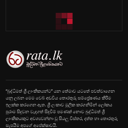
“බුද්ධිමත් ශ්‍රී ලාංකිකයන්ට” යන තේමාව යටතේ පවත්වාගෙන
යනු ලබන මෙම වෙබ් අඩවිය තොරතුරු සම්ප්‍රේෂණය කිරීම
ඉලක්ක කරගෙන ඇත. ශ්‍රී ලංකාව මූලික කරගනිමින් ලෝකය
පුරාම සිදුවන වැදගත් සිදුවීම් පමණක් නොව බුද්ධිමත් ශ්‍රී
ලාංකිකයකුට අවශ්‍යවන්නා වූ සියලු විස්තර, දත්ත හා තොරතුරු
සැපයීම අපගේ අපේක්ෂාවයි.