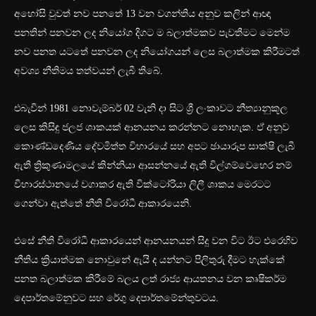
අහෝසි වුවත් නව පනතේ 13 වන වගන්තිය අනුව කලින් ආඥා
පනතින් පනවන ලද නියෝග දිගට ම බලාත්මකව පැවතීමට මෙන්ම
නව පනත යටතේ පනවන ලද නියෝගයන් ලෙස බලාත්මක කිරීමටත්
අවශ්‍ය නීතිමය තත්වයන් ලැබී තිබේ.
එබැවින් 1981 නොවැම්බර් 02 වැනි දා සිට ශ්‍රී ලංකාවට නීත්‍යානුකූල
ලෙස කිසිඳු ජලජ ශාකයක් ආනයනය කරන්නට නොහැක​. ඒ අනුව
කොණ්ඩදෙණිය දේවමිත්ත විහාරයේ සහ අපට ඡායාරූප සාක්ෂි ලැබී
ඇති ත්‍රිකුණාමලයේ කින්නියා ආසන්නයේ ඇති විල්ගම්වෙහෙර නම්
විහාරස්ථානයේ වගාකර ඇති වික්ටෝරියා ලිලී ශාකය මෙරටට
ගෙන්වා ඇත්තේ නීති විරෝධී ආකාරයෙනි.
එසේ නීති විරෝධී ආකාරයෙන් ආනයනයන් සිදු වන විට ඊට එරෙහිව
නීතිය ක්‍රියාත්මක නොවුනේ ඇයි ද යන්නට පිලිතුරු දීමට හැක්කේ
පනත බලාත්මක කිරීමේ බලය ලත් රාජ්‍ය ආයතනය වන කෘෂිකර්ම
දෙපාර්තමේනුවට සහ රේගු දෙපාර්තමේන්තුවටය​.