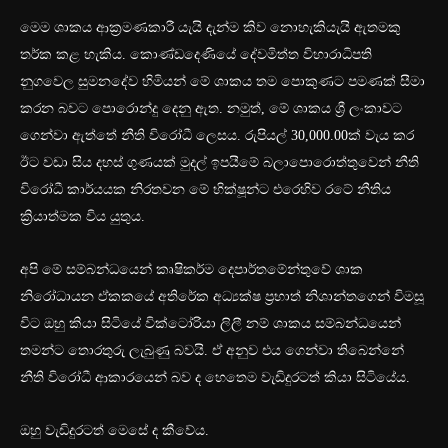
මෙම ශාකය ආක්‍රමණකාරී යැයි දැන්ම කිව නොහැකියැයි ඇතමකු
තර්ක කළ හැකිය. කොණ්ඩදෙණියේ දේවමිත්ත විහාරාධිපති
නුගවෙල සුමනදේව හිමියන් මේ ශාකය තම පොකුණට පමණක් සීමා
කරන බවට පොරොන්දු දෙනු ඇත. නමුත්, මේ ශාකය ශ්‍රී ලංකාවට
ගෙන්වා ඇත්තේ නීති විරෝධී ලෙසය. රුපියල් 30,000.00ක් වැය කර
ඊට වඩා සිය දහස් ගුණයක් මුදල් ඉපයීමේ බලාපොරොත්තුවෙන් නීති
විරෝධී කාර්යයක නිරතවන මේ භික්ෂූන්ට එරෙහිව රටේ නීතිය
ක්‍රියාත්මක විය යුතුය.
අපි මේ සම්බන්ධයෙන් කෘෂිකර්ම දෙපාර්තමේන්තුවේ ශාක
නිරෝධායන ඒකකයේ අතිරේක අධ්‍යක්ෂ ප්‍රභාත් නිශාන්තගෙන් විමසූ
විට ඔහු කියා සිටියේ වික්ටෝරියා ලිලී නම් ශාකය සම්බන්ධයෙන්
තමන්ට තොරතුරු ලැබුණු බවයි. ඒ අනුව එය ගෙන්වා තිබෙන්නේ
නීති විරෝධී ආකාරයෙන් බව ද හෙතෙම වැඩිදුරටත් කියා සිටියේය.
ඔහු වැඩිදුරටත් මෙසේ ද කීවේය.