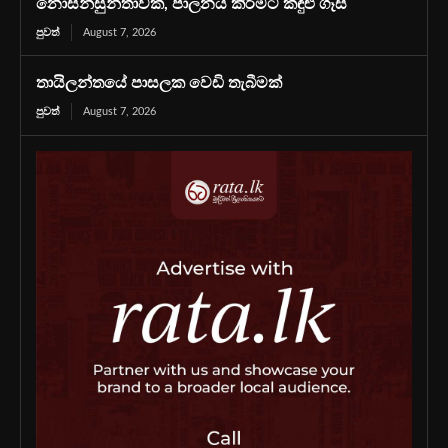
නොසන්සුන්තාවක්, පාලනය කිරීමට කඳුළු ගෑස්
පුවත්
August 7, 2026
තායිලන්තයේ පාසලක වෙඩි තැබීමක්
පුවත්
August 7, 2026