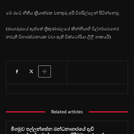
මේ රටේ නීතිය ක්‍රියාත්මක වනතුරු අපි විමසිල්ලෙන් සිටින්නෙමු.
(ඡායාරූපයේ ඇත්තේ ත්‍රිකුණාමලයේ කින්නියාහි විල්ගම්වෙහෙර
නමැති විහාරස්ථානයක වවා ඇති වික්ටෝරියා ලිලී ශාකයයි)
Related articles
මීගමුව පල්ලන්සේන බන්ධනාගාරයේ දැඩි