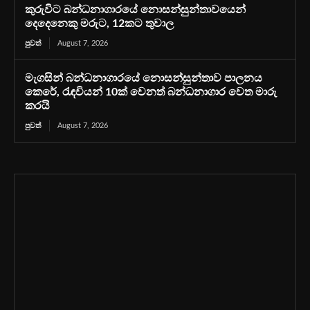
කුරුවිට බන්ධනාගාරයේ නොසන්සුන්තාවයෙන්
දෙදෙනෙකු මරුට, 12කට තුවාල
පුවත්
August 7, 2026
මැගසින් බන්ධනාගාරයේ නොසන්සුන්තාව පාලනය
කෙරේ, රැඳවියන් 10ක් වෙනත් බන්ධනාගාර වෙත මාරු
කරයි
පුවත්
August 7, 2026