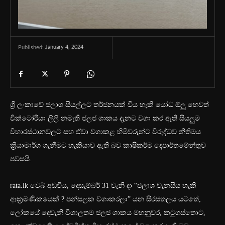
January 4, 2024
Published:
ශ්‍රී ලංකාවේ ජලාශ සියල්ලට තර්ජනයක් විය හැකි යෝධ ඕලු හෙවත්
වික්ටෝරියා ලිලී නමැති ජලජ ශාකය දැනට වගා කර ඇති සියලුම
විහාරස්ථානවලට සහ ඒවා වගාකළ හිමිවරුන්ට විරුද්ධව නීතිමය
ක්‍රියාමාර්ග ගැනීමට හැකියාව ඇති බව කෘෂිකර්ම දෙපාර්තමේන්තුව
පවසයි.
rata.lk වෙබ් අඩවිය, දෙසැම්බර් 31 වැනි දා “ජලාශ වැනසිය හැකි
ආක්‍රමණිකයෙක් ? පන්සලක වගාකරලා” යන සිරස්තලය යටතේ,
ලෝකයේ දෙවැනි විශාලතම ජලජ ශාකය මහනුවර, කටුගස්තොට,