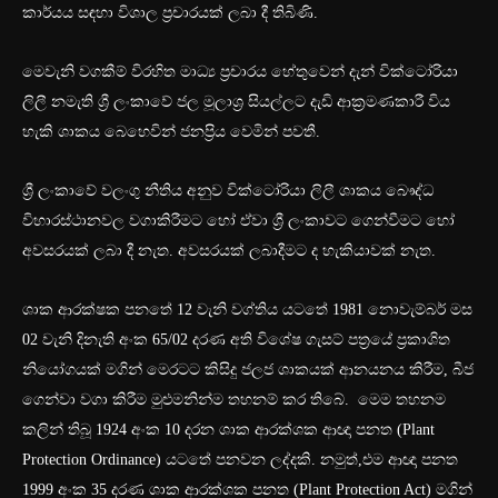
කාර්යය සඳහා විශාල ප්‍රචාරයක් ලබා දී තිබිණි.
මෙවැනි වගකීම් විරහිත මාධ්‍ය ප්‍රචාරය හේතුවෙන් දැන් වික්ටෝරියා
ලිලී නමැති ශ්‍රී ලංකාවේ ජල මූලාශ්‍ර සියල්ලට දැඩි ආක්‍රමණකාරී විය
හැකි ශාකය බෙහෙවින් ජනප්‍රිය වෙමින් පවතී.
ශ්‍රී ලංකාවේ වලංගු නීතිය අනුව වික්ටෝරියා ලිලී ශාකය බෞද්ධ
විහාරස්ථානවල වගාකිරීමට හෝ ඒවා ශ්‍රී ලංකාවට ගෙන්වීමට හෝ
අවසරයක් ලබා දී නැත. අවසරයක් ලබාදීමට ද හැකියාවක් නැත.
ශාක ආරක්ෂක පනතේ 12 වැනි වග්තිය යටතේ 1981 නොවැම්බර් මස
02 වැනි දිනැති අංක 65/02 දරණ අති විශේෂ ගැසට් පත්‍රයේ ප්‍රකාශිත
නියෝගයක් මගින් මෙරටට කිසිදු ජලජ ශාකයක් ආනයනය කිරීම, බීජ
ගෙන්වා වගා කිරීම මුළුමනින්ම තහනම් කර තිබේ. මෙම තහනම
කලින් තිබූ 1924 අංක 10 දරන ශාක ආරක්ශක ආඥා පනත (Plant
Protection Ordinance) යටතේ පනවන ලද්දකි. නමුත්,එම ආඥා පනත
1999 අංක 35 දරණ ශාක ආරක්ශක පනත (Plant Protection Act) මගින්