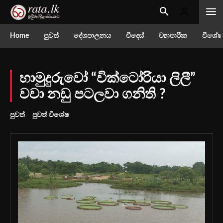
Home
පුවත්
දේශපාලනය
විදෙස්
ව්‍යාපාරික
විශේෂ
හාමුදුරුවෝ “වික්ටෝරියා ලිලී”
වවා නඩු පටලවා ගනිති ?
පුවත්
පුවත් විශේෂ