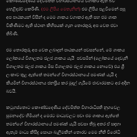
කොණ්ඩදෙණිය දේවමිත්ත විහාරස්ථානයේ වගාකර ඇති බව
හෙළිදරව් කෙරිණි.
(එම ලිපිය මෙතැනින්)
එම ලිපිය පළවීමෙන් පසු
අප පාඨකයන් විසින් ද මෙම ශාකය වගාකර ඇති සහ එම ශාක
විකිණීමට ඇති ස්ථාන කිහිපයක් ගැන තොරතුරු අප වෙත එවා
තිබිණි.
එම තොරතුරු අප වෙත ලබාදුන් පාඨකයන් පවසන්නේ, මේ ශාකය
ලෝකයේ විශාලතම ජලජ ශාකය යැයි පවසමින් (ලෝකයේ දෙවැනි
විශාලතම ජලජ ශාකය මිස විශාලතම ජලජ ශාකය නොවේ) එය ශ්‍රී
ලංකාව තුළ ඇත්තේ තමන්ගේ විහාරස්ථානයේ පමණක් යැයි ද
කියමින් විහාරස්ථානය ජනප්‍රිය කර මුදල් ගැරීමේ ජාවාරමකට අර අදින
බවයි.
කටුගස්තොට කොණ්ඩදෙණිය දේවමිත්ත විහාරාධිපති නුගවෙල
සුමනදේව හිමියන් ද මෙරට මාධ්‍යවලට පවා එම ශාකය ඇත්තේ
තමන්ගේ විහාරස්ථානයේ පමණක් යැයි පවසා තිබූ අතර ඒ සඳහා
ඇතැම් මාධ්‍ය කිසිදු සොයා බැලීමකින් තොරව මෙම නීති විරෝධී