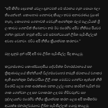
“අපි කිහිප දෙනෙක් යවලා දැනටමත් මේ ස්ථානය ගැන සොයා බලා
තියෙන්නේ. කොහොම ගෙනාවද කියලා තවම අනාවරණය වුණේ
නැහැ. කොහොම ගෙනාවත් මෙවැනි ආගන්තුක ජලජ පැලෑටියක් ශ්‍රී
ලංකාවට ගෙනවිත් තිබෙනවා නම් ඊට එරෙහිව අපිට නීතිමය පියවර
ගන්න පුළුවන්. නමුත් අපිට මේ සම්බන්ධයෙන් ලිඛිත පැමිණිල්ලක්
අවශ්‍ය වෙනවා. එවිට අපි නීතිය ක්‍රියාත්මක කරනවා.”
ඔහු දැනුම් දුන් පරිදි අපි එම ලිඛිත පැමිණිල්ල සිදු කළෙමු.
කටුගස්තොට කොණ්ඩදෙණිය දේවමිත්ත විහාරස්ථානයේ සහ
ත්‍රිකුණාමලයේ කින්නියාහි විල්ගම්වෙහෙර නමැති ස්ථානයේ වගාකර
ඇති ආගන්තුක වික්ටෝරියා ලිලී ශාක මෙරටට ගෙන්වා ඇත්තේ නීති
විරෝධී ලෙස ශාක ආරක්ෂණ පනත උල්ලංඝනය කරමින් බැවින් එම
ශාක ගෙන්වන ලද සහ වගාකරන ලද එම හිමිවරුන්ට සහ
පුද්ගලයන්ට එරෙහිව නීතිය ක්‍රියාත්මක කරන ලෙස අපි කෘෂිකර්ම
අධ්‍යක්ෂ ජනරාල්වරයාාට ලිඛිත පැමිණිල්ලක් යොමු කළෙමු.