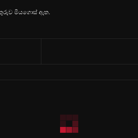
නතුරුව මියගොස් ඇත.