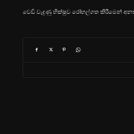
වෙඩි වැදුණු භික්ෂුව රෝහල්ගත කිරීමෙන් අ