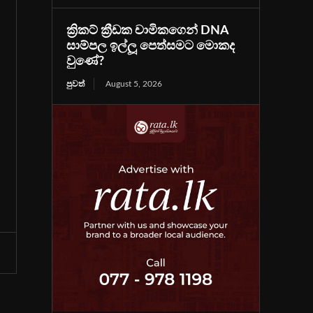
ක්‍රිකට් ක්‍රීඩක චාමිකගෙන් DNA
සාම්පල ඉල්ලූ පෙත්සමට මොකද
වුණේ?
පුවත්
August 5, 2026
ය