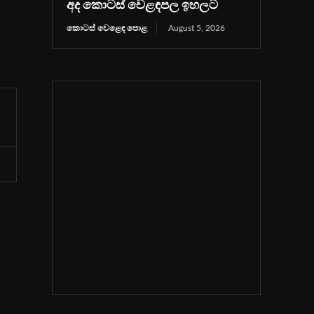
අද කොටස් වෙළඳපල ඉහලට
කොටස් වෙළෙඳ පොළ
August 5, 2026