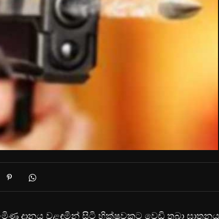
පැමිණ දානය වළඳමින් සිටි භික්ෂුවකට වෙඩි තබා ඝාතන