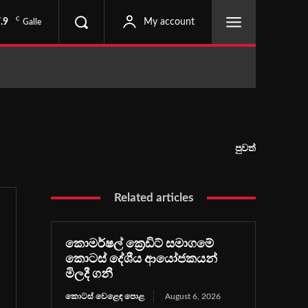
C
.9
My account
Galle
පුවත්
Related articles
කොමර්ෂල් ක්‍රෙඩිට් සමාගමේ
කොටස් දේශීය ආයෝජකයන්
මිලදී ගනී
කොටස් වෙළෙඳ පොළ
August 6, 2026