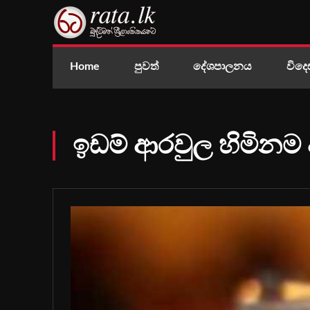
Home
පුවත්
දේශපාලනය
විදෙ
ඉඩම් ආරවුල හිමිනම