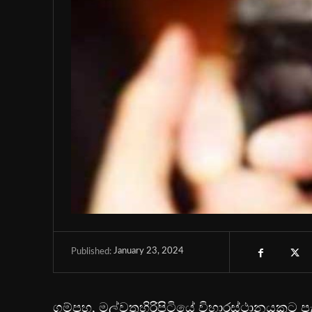
January 23, 2024
Published:
ගම්පහ, මල්වතුහිරිපිටියේ විහාරස්ථානයකට 