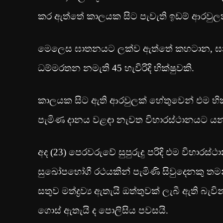
කර ඇත්තේ කාලයක සිට පැවැති ඉඩම් ආරවුලක
මෙලෙස ඝාතනයට ලක්ව ඇත්තේ කහටාන, ඝනා
ධම්මරතන නමැති 45 හැවිරිදි භික්ෂුවකි.
කාලයක සිට ඇති ආරවුලක් හේතුවෙන් එම භික්
පැමිණ දානය වළඳා නැවත විහාරස්ථානයට යන
අද (23) පෙරවරුවේ සුපුරුදු පරිදි එම විහාරස
සුඛෝපභෝගී රථයකින් පැමිණි සිවුදෙනකු තම
සතුව මත්ද්‍රව්‍ය ඇතැයි ඔත්තුවක් ලැබී ඇති 
ගොස් ඇතැයි ද පොලිසිය පවසයි.