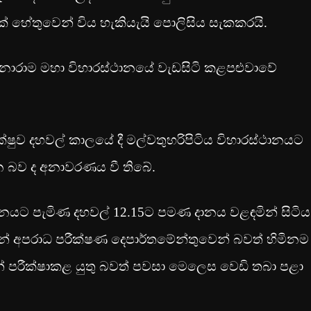
් හේතුවෙන් විය හැකියැයි පොලිසිය සැකකරයි.
රාම මහා විහාරස්ථානයේ වැඩසිටි කළපළුවාවේ
ෂුව දහවල් කාලයේ දී මල්වතුහරිපිටිය විහාරස්ථානයට
 බව ද අනාවරණය වී තිබේ.
්ථානයට පැමිණ දහවල් 12.15ට පමණ දානය වළඳමින් සිටිය 
න් අපරාධ පරීක්ෂණ දෙපාර්තමේන්තුවෙන් බවත් හිමිනම
බැවින් පරීක්ෂාකළ යුතු බවත් පවසා මෙලෙස වෙඩි තබා පළා