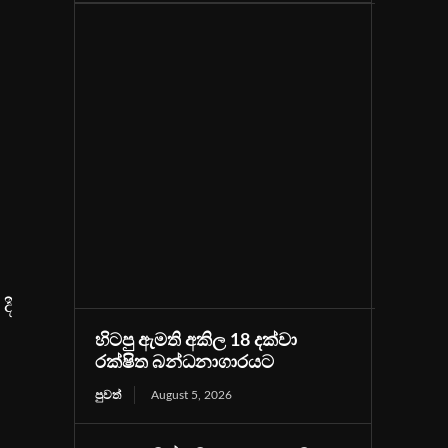
දී
හිටපු ඇමති අකිල 18 දක්වා
රක්ෂිත බන්ධනාගාරයට
පුවත්
August 5, 2026