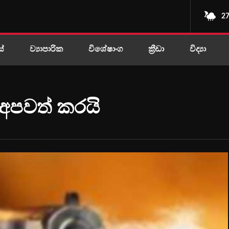
27
ස්
ව්‍යාපාරික
විශේෂාංග
ක්‍රීඩා
විද්‍යා
 අපවත් කරයි