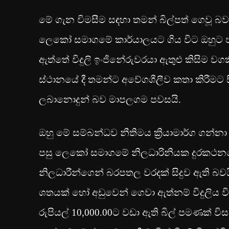
මේ ගැන විමසීම සඳහා තමන් බිල්පත් ගෙවූ බව
ලෙකෝ සමාගමේ කාර්යාලයට ගිය විට ඔහුට පැහැද
ඇත්තේ විදුලි ඉංජිනේරුවරයා ඇතුළු කිසිම ව
ස්ථානයේ දී තමන්ට අවේගශීලීව කතා කිරීමට ස
ලබානොදුන් බව මාපලගම පවසයි.
ඔහු මේ සම්බන්ධව නීතිමය ක්‍රියාමාර්ග ගන
පසු ලෙකෝ සමාගමේ නිලධාරිනියක දුරකථනය
නිලධාරීන්ගෙන් බරපතල වරදක් සිදුව ඇති බවය
ශතයක් හෝ අඩුවෙන් ගෙවා ඇත්නම් විදුලිය වි
රුපියල් 10,000.00ට වඩා ඇති බිල් පමණක් 