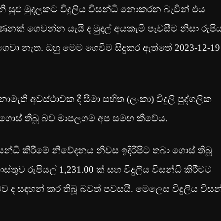
නි සුළු මුදලකට විදුලිය විසන්ධි නොකරන බැවින් එය
් ගෙවන්න යැයි ද මුදල් අයකැමි පැවසීම නිසා රුපිය
18 ගෙවා නැත. ඔහු මෙම ගෙවීම සිදුකර ඇත්තේ 2023-12-19
මැති අවස්ථාවක දී සීමා සහිත (ලංකා) විදුලි පුද්ගලික
මා ගොස් තිබූ බව මාපලගම අප සමඟ කීවේය.
සන්ධි කිරීමේ නිවේදනය නිවස ඉදිරිපිට තබා ගොස් තිබූ
තුව රුපියල් 1,231.00 ක් සහ විදුලිය විසන්ධි කිරීමට
 බව ද සඳහන් කර තිබූ බවත් පවසයි. මෙලෙස විදුලිය විසන