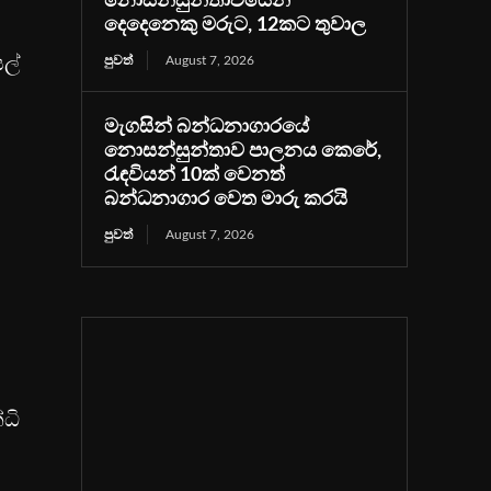
නොසන්සුන්තාවයෙන්
දෙදෙනෙකු මරුට, 12කට තුවාල
ල්
පුවත්
August 7, 2026
මැගසින් බන්ධනාගාරයේ
නොසන්සුන්තාව පාලනය කෙරේ,
රැඳවියන් 10ක් වෙනත්
බන්ධනාගාර වෙත මාරු කරයි
පුවත්
August 7, 2026
්ධි