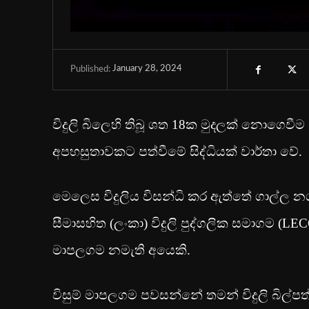
January 28, 2024
Published:
විදුලි බිලෙහි තිබූ ශත 18ක මුදලක් නොගෙවීම
අපහසුතාවකට පත්වීමේ සිද්ධියක් වාර්තා වේ.
මෙලෙස විදුලිය විසන්ධි කර ඇත්තේ ගාල්ල නග
සීමාසහිත (ලංකා) විදුලි පුද්ගලික සමාගම (LEC
මාපලගම නමැති අයෙකි.
විසුම් මාපලගම පවසන්නේ තමන් විදුලි බිල්පත