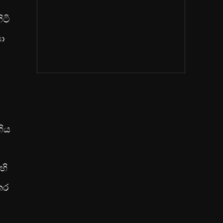
ිටි
ා
ගිය
හි
කර