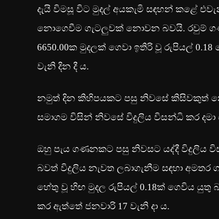
දැයි විමසූ විට මුදල් අයකැමි සඳහන් කළේ එවැ
නොගෙවීම ගැටලුවක් නොවන බවයි. රවුම් ගණනක
6650.00ක මුදලක් ගෙවා ඉතිරි වූ රුපියල් 0.
වැනි දින දී ය.
නමුත් දින කිහිපයකට පසු නිවසේ කිසිවකුත් නො
සමාගම විසින් නිවසේ විදුලිය විසන්ධි කර ද
ඔහු පැය ගණනකට පසු නිවසට යද්දී විදුලිය වි
බවත් විදුලිය නැවත ලබාගැනීම සඳහා අමතර ගාස්
හේතු වූ හිඟ මුදල රුපියල් 0.18ක් ගෙවිය යුතු
කර ඇත්තේ ජනවාරි 17 වැනි දා ය.