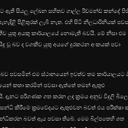
ට ඇති සියලු ලේඛන සහිතව ගාල්ල රිච්මන්ඩ් කන්දේ පිහ
ිළි පිළිතුරක් ලැබී නැත. එහි සිටි නිලධාරිනියක් පවස
ගකිව යුතු අයකු කාර්යාලයේ නොමැති බවයි. මේ නිසා එම
ිදු වූ බව ද වගකිව යුතු අයගේ දුරකථන අංකයක් පවා
්නා බව පවසමින් එම ස්ථානයෙන් ඉවත්ව තම කාර්යාලයට 
ෙන් කතා කරමින් පවසා ඇත්තේ තමන් ඇතුළු
ි. දැනට පරිගණක ගත කරන ලද ක්‍රමය අනුව විදුලි බිලෙ
සන්ධි කිරීමේ ක්‍රමවේදයට ඇතුළුවන බවත් එය පරීක්ෂා 
විසන්ධිකරන බවත් ඇය පවසා තිබේ. මෙම බිල්පතෙහි ශත