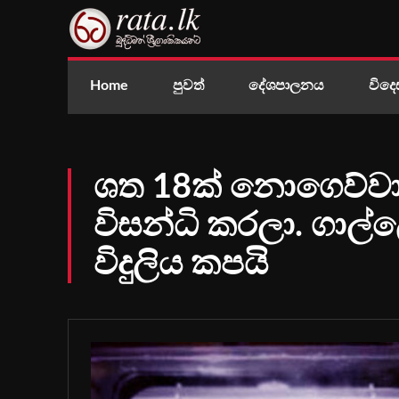
Home
පුවත්
දේශපාලනය
විදෙ
ශත 18ක් නොගෙව්වා යැ
විසන්ධි කරලා. ගාල්
විදුලිය කපයි