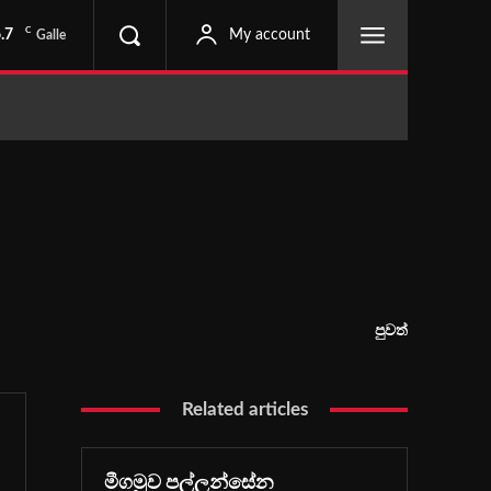
C
.7
My account
Galle
පුවත්
Related articles
මීගමුව පල්ලන්සේන