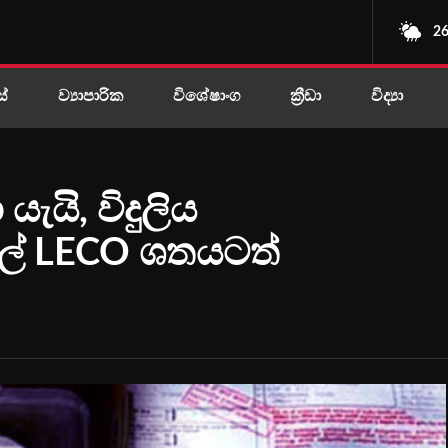
26
ස්
ව්‍යාපාරික
විශේෂාංග
ක්‍රීඩා
විද්‍යා
යි, විදුලිය
ලේ ‌LECO ශතයටත්