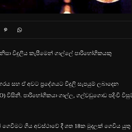
 නිසා විදුලිය කැපීමෙන් ගාල්ලේ පාරිභෝගිකයකු
රය සහ ඒ අවට ප්‍රදේශයට විදුලි සැපයුම් ලබාදෙන
O) විසිනි. පාරිභෝගිකයා ගාල්ල, ගල්වඩුගොඩ පදිංචි විසුම
් ගෙවීමට ගිය අවස්ථාවේ දී ශත 18ක මුදලක් ගෙවිය යුතු