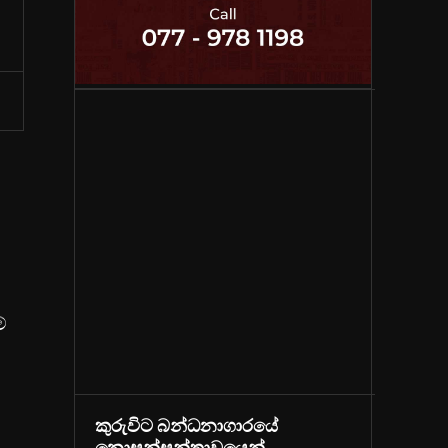
්
කුරුවිට බන්ධනාගාරයේ