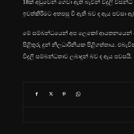
18ක් අඩුවෙන් ගෙවා ඇති බැවින් විදුලි විසන්ධ
ඉවත්කිරීමට අතපසු වී ඇති බව ද ඇය පවසා ඇ
මේ සම්බන්ධයෙන් අප ලෙකෝ ආයතනයෙන් විමස
පිළිතුරු දුන් නිලධාරිනියක පිළිගත්තාය. එබැ
විදුලි සම්බන්ධතාව ලබාදුන් බව ද ඇය පවසයි.