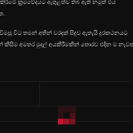
ි කිරීමේ ක්‍රමවේදයට ඇතුළත්ව තිබී ඇති නමුත් එය
ත.
ූ විට තමන් අතින් වරදක් සිදුව ඇතැයි දුරකථනයට
වින් කිසිම අමතර මුදල් අයකිරීමකින් තොරව එදින ම නැව