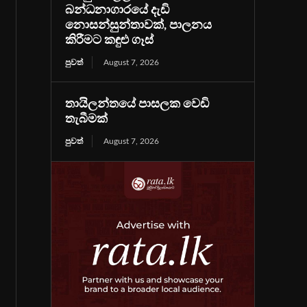
බන්ධනාගාරයේ දැඩි
නොසන්සුන්තාවක්, පාලනය
කිරීමට කඳුළු ගෑස්
පුවත්
August 7, 2026
තායිලන්තයේ පාසලක වෙඩි
තැබීමක්
පුවත්
August 7, 2026