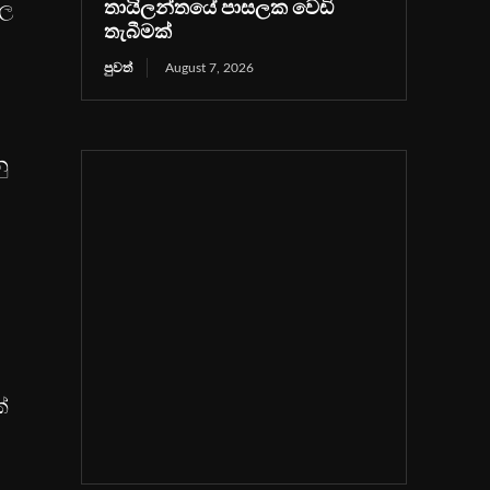
ාල
තායිලන්තයේ පාසලක වෙඩි
තැබීමක්
පුවත්
August 7, 2026
ු
්