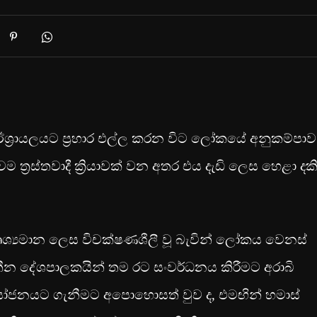
ඊශ්‍රායලයට ප්‍රහාර එල්ල කරන විට ලෝකයේ අනුකම්පාව
 ත්‍රස්තවාදී ක්‍රියාවක් වන අතර එය දැඩි ලෙස හෙළා ද
රය දෘශ්‍යමාන ලෙස විචක්ෂණශීලී වූ බැවින් ලෝකය වෙනස්
්තීන දේශපාලකයින් තම රට සංවර්ධනය කිරීමට අරාබි
ජනයට ගැනීමට අපොහොසත් වුව ද, එමඟින් හමාස්