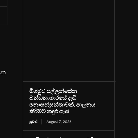
කින
මීගමුව පල්ලන්සේන
බන්ධනාගාරයේ දැඩි
නොසන්සුන්තාවක්, පාලනය
කිරීමට කඳුළු ගෑස්
පුවත්
August 7, 2026