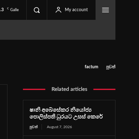
C
.3
My account
Galle
factum
පුවත්
Related articles
ෂානි අබේසේකර නියෝජ්‍ය
පොලිස්පති ධුරයට උසස් කෙරේ
පුවත්
August 7, 2026