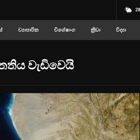
28
ස්
ව්‍යාපාරික
විශේෂාංග
ක්‍රීඩා
විද්‍යා
තතිය වැඩිවෙයි