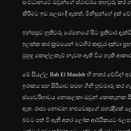
සංවිධානයට ඔවුන්ගේ ස්ථාවරය තහවුරු කර ග
කිරීමට ඉඩ සලසා දී ඇතත්, මිනිසුන්ගේ දුක්
ඉන්පසුව හූතිවරු යේමනයේ සිට ප්‍රතිචාර දැක්
ඉලක්ක කර ක්‍රමයෙන් බටහිර කඳවුර දක්වා ප්‍රහ
මුහුදු කොල්ලකෑම් නැවත ඇති විය හැකි ආකාරය
මේ සියල්ල Bab El Mandeb හි නතර වේවිද? 
ඉරාකය සහ සිරියාව සමඟ ගිනි හුවමාරු කර ග
ස්වෛරීභාවය නොසලකා ඔවුන් කොතැනක සිටි
ඇත. රාජ්‍ය නොවන නළුවෙකුගේ පහරදීමක් ලෙස 
බවට පත් වී ඇති අතර ලෝක ආර්ථිකයට බලපාන 