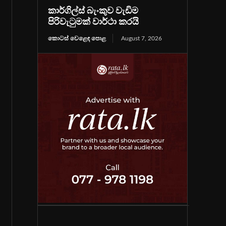
කාර්ගිල්ස් බැංකුව වැඩිම
පිරිවැටුමක් වාර්ථා කරයි
කොටස් වෙළෙඳ පොළ
August 7, 2026