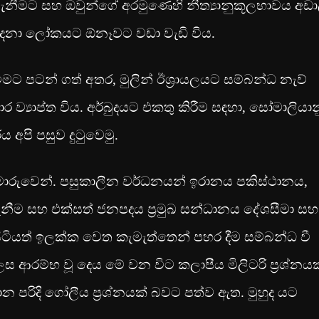
ැනීමට සහ ඔවුන්ගේ අරමුණෙහි නීත්‍යානුකූලභාවය අඩ
 වේදනා ලෝකයට ඕනෑවට වඩා වැඩි විය.
වීමට පටන් ගත් අතර, මුලින් ඊශ්‍රායලයට සම්බන්ධ නැව්
ාර ව්‍යාප්ත විය. අර්බුදයට එකතු කිරීම සඳහා, සෝමාලියාන
 අපි පසුව දුටුවෙමු.
අමාරුවෙන්. පසුකාලීන වර්ධනයන් ඉරානය පකිස්ථානය,
ැනීම සහ එක්සත් ජනපදය ප්‍රමුඛ සන්ධානය දේශසීමා සහ
යත් ඉලක්ක වෙත කැමැත්තෙන් පහර දීම සම්බන්ධ වී
ආරම්භ වූ දෙය මේ වන විට කලාපීය මිලිටරි ප්‍රශ්නයක
පරිදි ගෝලීය ප්‍රශ්නයක් බවට පත්ව ඇත. මුහුද යට