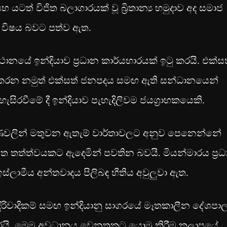
ත් විජිත බලාගාරයක් වූ බ්‍රිතාන්‍ය හමුදාව අද සමාජ
ේ විෂය බවට පත්ව ඇත.
ානයේ ඉන්දියාව ප්‍රධාන කාර්යභාරයක් ඉටු කරයි. එක්ස
ියා කරන නමුත් එක්සත් ජනපදය සමඟ ඇති සන්ධානයෙන්
හැසිරවීමේ දී ඉන්දියාව පැහැදිලිවම ජයග්‍රාහකයෙකි.
කෝණවලින් මතුවන ඇතැම් වාර්තාවලට අනුව පෙනෙන්නේ
සහගත තත්ත්වයකට ඇදෙමින් පවතින බවයි. මියන්මාරය ප්‍ර
ඉස්ලාමීය අන්තවාදය පිලිබඳ භීතිය අවුලුවා ඇත.
ත එදිරිවාදිකම් සමඟ ඉන්දියානු සාගරයේ මෑතකාලීන දේශප
ණ කරයි. මෙම අවධානය වෙනතකට යොමු කිරීම කලාපයේ