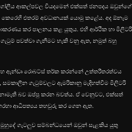
 ගෝලීය ආකල්පවල වියදමෙන් එක්සත් ජනපදය ඔවුන්ගේ
ීම කෙරෙහි එතරම් අවධානයක් යොමු කළේය. අද ඕනෑම
ාකරණය කර පාලනය කළ යුතුය. එහි ආර්ථික හා මිලිටරි
ැටුම් පවත්වා ගැනීමට හැකි වනු ඇත, නමුත් බහු
් සහ ඇන්ඩෘ රොබට්ස් තර්ක කරන්නේ උත්තරීතරත්වය
මකාලීන ගැටුම්වලට ඇමරිකානු මැදිහත්වීම මිලිටරි
ොමැති බව ඔප්පු කරන බවත්ය. ඒ වෙනුවට, එක්සත්
 හරහා ආධිපත්‍යය තහවුරු කර ගෙන ඇත.
මුහුදේ ගැටලුව සම්බන්ධයෙන් ඔවුන් සැළකිය යුතු