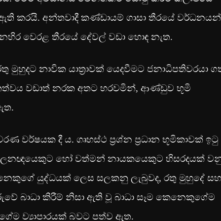
 කරයි. අන්තවාදී කණ්ඩායම් ගාසා තීරයේ වර්ධනයන්
ගෙනහිර වෙරළ තීරයේ දේවල් වඩා හොඳ නැත.
තු මුහුදට නාවික යාත්‍රාවක් යෙදවීමට ජනාධිපතිවරයා ගත
 තත්වය වඩාත් නරක අතට හරවමින්, ආණ්ඩුව භූමි
 ඇත.
වර්ෂයක දී ය. ගෘහස්ථ ප්‍රශ්න ප්‍රධාන භූමිකාවක් ඉටු
පාලනඥයෙකුට හෝ වත්මන් නායකයෙකුට හිසරදයක් වන
ෙකුගේ යුද්ධයක් ලෙස සලකනු ලැබුවද, රතු මුහුදේ ස
රුවේ බාධා කිරීම් නිසා ඇති වූ බාධා සෑම කෙනෙකුගේම
ගේම ව්‍යාපාරයක් බවට පත්ව ඇත.