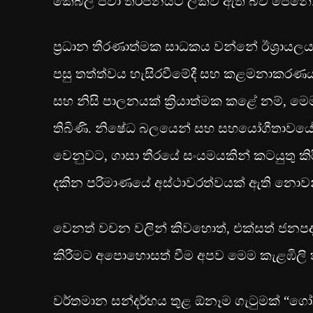
කේබල් පවා තර්ජනයට ලක්ව ඇති බව පෙනේ
ප්‍රධාන තීරණාත්මක සාධකය වන්නේ ඊශ්‍රාය
පසු තත්ත්වය හැසිරවීමේදී සහ කළමනාකරණය 
සහ නිසි පාලනයක් ක්‍රියාත්මක කළේ නම්, 
තිබිණි. නිෂේධ බලයෙන් සහ සහයෝගීතාවයේ හො
වෙනුවට, ගාසා තීරයේ සංයමයකින් කටයුතු කිර
දකින පරිමාණයේ අස්ථාවරත්වයක් ඇති නොව
වෙනත් වචන වලින් කිවහොත්, එක්සත් ජනපදය
කිරීමට අපොහොසත් වීම අපව මෙම කැළඹිලි 
වර්තමාන සන්දර්භය තුළ ඕනෑම ගැටුමක් “ගෝලී