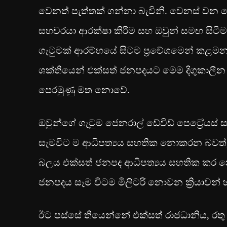
වෙනත් පැත්තක් ගන්නා බැවිනි. වෙනස් වන
සහචරයා ආරක්ෂා කිරීම සහ ඔවුන් සමඟ සිට
ගැටුමක් ආරම්භයේ සිටම ප්‍රවේශමෙන් කළමන
ශක්තියෙන් එක්සත් ජනපදයට මෙම දිගුකාලීන ග
පෙරමුණු මත නොවේ.
ඔවුන්ගේ ගැටුම ජෙනරාල් ඩේවිඩ් පෙට්‍රේයස
සැමවිට ම ආධිපත්‍යය සහතික නොකරන බවත්, ස
බලය එක්සත් ජනපද ආධිපත්‍යය සහතික කර න
ජනපදය සෑම විටම මිලිටරි නොවන ක්‍රියාවන්
ඊට පස්සේ තියෙන්නේ එක්සත් රාජධානිය, රතු 