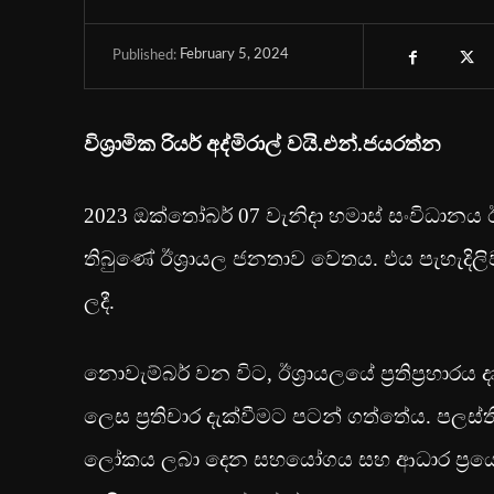
February 5, 2024
Published:
විශ්‍රාමික රියර් අද්මිරාල් වයි.එන්.ජයරත්න
2023 ඔක්තෝබර් 07 වැනිදා හමාස් සංවිධානය 
තිබුණේ ඊශ්‍රායල ජනතාව වෙතය. එය පැහැදිලිවම
ලදී.
නොවැම්බර් වන විට, ඊශ්‍රායලයේ ප්‍රතිප්‍රහා
ලෙස ප්‍රතිචාර දැක්වීමට පටන් ගත්තේය. පලස
ලෝකය ලබා දෙන සහයෝගය සහ ආධාර ප්‍රයෝ