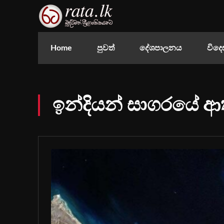
Home
පුවත්
දේශපාලනය
විදෙ
ඉන්දියන් සාගරයේ ආ