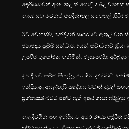
දෙගිඩියාවක් ඇත. කලක් ගෝලීය බලවතෙකු සහ යට
මාධ්‍ය සහ වෙනත් වේදිකාවල සමච්චල් කිරීම
ඊට වෙනස්ව, ඉන්දියන් සාගරයට ඇතුල් වන ස්ථ
ජනපදය ප්‍රමුඛ සන්ධානයෙන් ස්වාධීනව ක්‍ර
උපරිම ප්‍රයෝජන ගනිමින්, මැදපෙරදිග අර්බුදය 
ඉන්දියාව සමඟ සියල්ල හොඳින් ද? විවිධ 
ඉන්දියානු අසල්වැසි ප්‍රදේශය වඩාත් අවුල් 
ප්‍රශ්නයක් බවට පත්ව ඇති අතර ගාසා අර්බුදය 
මාලදිවයින සහ ඉන්දියාව අතර මාධ්‍ය ප්‍රේරි
වර්ධනයන් මෙම චිත්‍රය තව දුරටත් සංකීර්