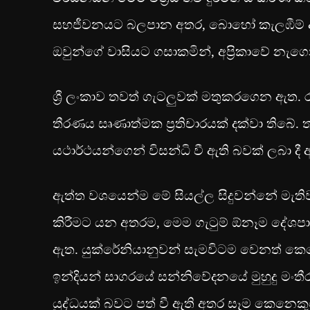
සහජීවනයට බලපාන අතර, බොහෝ කැලඹීම් ඇති
ඔවුන්ගේ වාසියට ගසාකමින්, අප්‍රිකාවේ නැ
ශ්‍රී ලංකාව තවත් ගැටලුවක් මතුක‍රගෙන ඇත. ර
තීරණය සෘණාත්මක ප්‍රතිචාරයක් දක්වා තිබේ.
යථාර්ථයන්ගෙන් විසන්ධි වී ඇති බවක් ලබා දී
ඇත්ත වශයෙන්ම මේ සියල්ල සිදුවන්නේ මැතිවරණ 
කිරීමට යන අතරම, මෙම ගැටුම් ඕනෑම දේශ
ඇත. යුක්රේනියානුවන් සැමවිටම වෙනත් කෙන
ඉන්දියන් සාගරයේ සන්නිවේදනයේ මුහුදු මංතී
යුද්ධයක් බවට පත් වී ඇති අතර සෑම කෙනෙකු