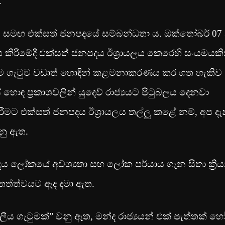
.
ලය සමඟ එක්සත් ජනපදයේ සම්බන්ධතා ය. ඔක්තෝබර් 07 
කිරීමේදී එක්සත් ජනපදය ඊශ්‍රායලය කෙරෙහි සංයමයකි
මෙම ගැටුම වඩාත් හොඳින් කළමනාකරණය කර ගත හැකිව
ඳ ප්‍රකාශවලින් යුදෙව් රාජ්‍යයට පිටුබලය දෙනවා
ීමට එක්සත් ජනපදය ඊශ්‍රායලය තල්ලු කළේ නම්, අප දැ
නු ඇත.
 ලෝකයේ අවශ්‍යතා සහ ලෝක පර්යාය ගැන සිතා ක්‍රිය
තත්ත්වයට ඇද දමා ඇත.
ය ගැටුමක්” වනු ඇත, මන්ද රාජ්‍යයන් එක් පැත්තක් හ