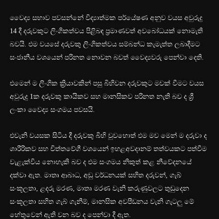
වෛද්‍ය සභාව පවසන්නේ විද්‍යාත්මක පර්යේෂණ අනුව වයස අවුරුදු
14 දී දරුවකුට ලිංගිකත්වය පිළිබඳ ප්‍රමාණවත් අවබෝධයක් නොමැති
බවයි. එම වයසේ දරුවකු ලිංගිකත්වය සම්බන්ධ කැමැත්ත ලබාදීමට
සංජානීය වශයෙන් පරිනත නොවන බවත් වෛද්‍යවරු පෙන්වා දෙති.
එමෙන් ම ලිංගික ක්‍රියාවකින් පසු බිහිවන දරුවකුට මවක් වීමට වයස
අවුරුදු 1ක දරුවකු කායිකව සහ මානසිකව පරිනත නැති බව ද ශ්‍රී
ලංකා වෛද්‍ය සංගමය පවසයි.
එවැනි වයසක සිටිය දී දරුවකු බිහි වුවහොත් එම මව මෙන් ම දරුවා ද
ශාරීරිකව සහ චිත්තවේගී වශයෙන් ඉහළඅවදානම් තත්වයකට පත්වීම
වැළැක්විය නොහැකි බව ද එම සංගමය නිකුත් කළ නීවේදනයේ
දක්වා ඇත. මාතෘ ආබාධ, අඩු වර්ධනයක් සහිත දරුවන්, ගැබ්
සංකූලතා, ළදරු මරණ, මාතෘ මරණ වැනි කරුණුවලට තුඩුදෙන
සංකූලතා සහිත ගැබ් ගැනීම්, මානසික අවපීඩනය වැනි ගැටලු මේ
හේතුවෙන් ඇති වන බව ද පෙන්වා දී ඇත.