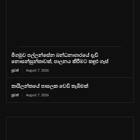
මීගමුව පල්ලන්සේන බන්ධනාගාරයේ දැඩි
නොසන්සුන්තාවක්, පාලනය කිරීමට කඳුළු ගෑස්
පුවත්
August 7, 2026
තායිලන්තයේ පාසලක වෙඩි තැබීමක්
පුවත්
August 7, 2026