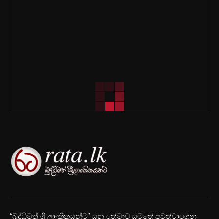
“බුද්ධිමත් ශ්‍රී ලාංකිකයන්ට” යන තේමාව යටතේ පවත්වාගෙන