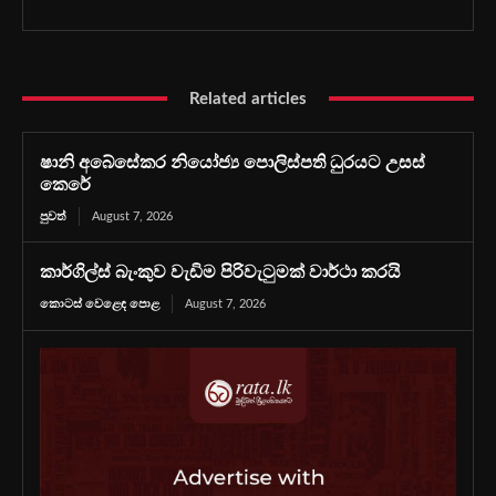
Related articles
ෂානි අබේසේකර නියෝජ්‍ය පොලිස්පති ධුරයට උසස්
කෙරේ
පුවත්
August 7, 2026
කාර්ගිල්ස් බැංකුව වැඩිම පිරිවැටුමක් වාර්ථා කරයි
කොටස් වෙළෙඳ පොළ
August 7, 2026