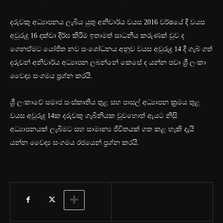
දරුවකු අධ්‍යාපනය ලැබිය යුතු අනිවාර්ය වයස 2016 වර්ෂයේ දී වයස
අවුරුදු 16 දක්වා දීර්ඝ කිරීම ඉතාමත් සාධනීය කරුණක් වුව ද
ගෙනඒමට යෝජිත නව සංශෝධනය අනුව වයස අවුරුදු 14 දී ගැබ් ගත්
දරුවන් අනිවාර්ය අධ්‍යාපන ලබන්නේ කෙසේ ද යන්න පවා ශ්‍රී ලංකා
වෛද්‍ය සංගමය ප්‍රශ්න කරයි.
ශ්‍රී ලංකාවේ සමාජ සංස්කෘතිය තුළ සහ පාසල් අධ්‍යාපන ක්‍රමය තුළ
වයස අවුරුදු 14ක දරුවකු ගැබිනියක වුවහොත් ඇයට නිසි
අධ්‍යාපනයක් ලැබීමට සහ සාමාන්‍ය ජීවිතයක් ගත කළ හැකි දැයි
යන්න වෛද්‍ය සංගමය රජයෙන් ප්‍රශ්න කරයි.