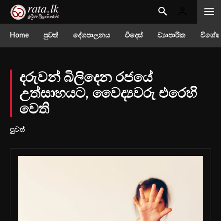
Home
පුවත්
දේශපාලනය
විදෙස්
ව්‍යාපාරික
විශේෂ
දරුවන් බිලිදෙන රජයේ
‌උත්සාහයට, වෛද්‍යවරු එරෙහි
වෙති
පුවත්