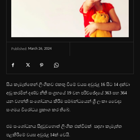
March 26, 2024
Published:
සිය කැමැත්තෙන් ලිංගිකව එකතු වීමේ වයස අවුරුදු 16 සිට 14 දක්වා
අඩු කරමින් දණ්ඩ නීති සංග්‍රහයේ 19 වන පරිච්ඡේදයේ 363 සහ 364
යන වගන්ති සංශෝධනය කිරීම සම්බන්ධයෙන් ශ්‍රී ලංකා වෛද්‍ය
සංගමය විරෝධය ප්‍රකාශ කර තිබේ.
එම සංශෝධනය සිදුවුවහොත් ලිංගික එක්වීමක් සඳහා කැමැත්ත
පළකිරීමේ වයස අවුරුදු 14ක් වෙයි.