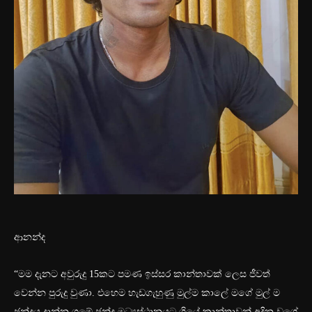
ආනන්ද
“මම දැනට අවුරුදු 15කට පමණ ඉස්සර කාන්තාවක් ලෙස ජීවත්
වෙන්න පුරුදු වුණා. එහෙම හැඩගැහුණු මුල්ම කාලේ මගේ මුල් ම
ඡන්දය දාන්න ගමේ ඡන්ද මධ්‍යස්ථානයට ගියේ කාන්තාවන් අදින වගේ