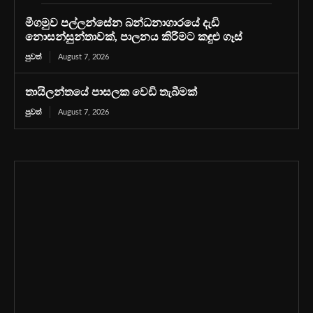
මීගමුව පල්ලන්සේන බන්ධනාගාරයේ දැඩි
නොසන්සුන්තාවක්, පාලනය කිරීමට කඳුළු ගෑස්
පුවත්
August 7, 2026
තායිලන්තයේ පාසලක වෙඩි තැබීමක්
පුවත්
August 7, 2026