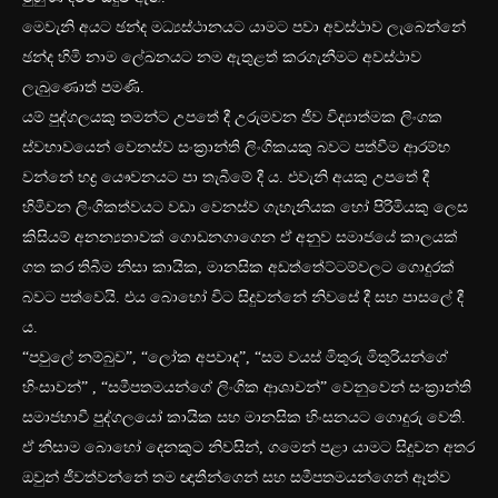
මෙවැනි අයට ඡන්ද මධ්‍යස්ථානයට යාමට පවා අවස්ථාව ලැබෙන්නේ
ඡන්ද හිමි නාම ලේඛනයට නම ඇතුළත් කරගැනීමට අවස්ථාව
ලැබුණොත් පමණි.
යම් පුද්ගලයකු තමන්ට උපතේ දී උරුමවන ජීව විද්‍යාත්මක ලිංගක
ස්වභාවයෙන් වෙනස්ව සංක්‍රාන්ති ලිංගිකයකු බවට පත්වීම ආරම්භ
වන්නේ භද්‍ර යෞවනයට පා තැබීමේ දී ය. එවැනි අයකු උපතේ දී
හිමිවන ලිංගිකත්වයට වඩා වෙනස්ව ගැහැනියක හෝ පිරිමියකු ලෙස
කිසියම් අනන්‍යතාවක් ගොඩනගාගෙන ඒ අනුව සමාජයේ කාලයක්
ගත කර තිබීම නිසා කායික, මානසික අඩත්තේට්ටම්වලට ගොදුරක්
බවට පත්වෙයි. එය බොහෝ විට සිදුවන්නේ නිවසේ දී සහ පාසලේ දී
ය.
“පවුලේ නම්බුව”, “ලෝක අපවාද”, “සම වයස් මිතුරු මිතුරියන්ගේ
හිංසාවන්” , “සමීපතමයන්ගේ ලිංගික ආශාවන්” වෙනුවෙන් සංක්‍රාන්ති
සමාජභාවී පුද්ගලයෝ කායික සහ මානසික හිංසනයට ගොදුරු වෙති.
ඒ නිසාම බොහෝ දෙනකුට නිවසින්, ගමෙන් පළා යාමට සිදුවන අතර
ඔවුන් ජීවත්වන්නේ තම ඥාතීන්ගෙන් සහ සමීපතමයන්ගෙන් ඈත්ව