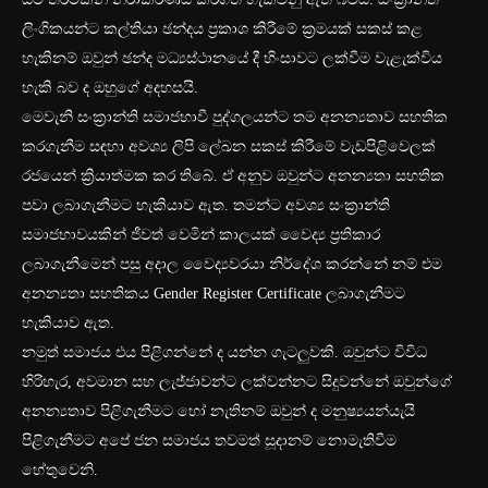
ලිංගිකයන්ට කල්තියා ඡන්දය ප්‍රකාශ කිරීමේ ක්‍රමයක් සකස් කළ
හැකිනම් ඔවුන් ඡන්ද මධ්‍යස්ථානයේ දී හිංසාවට ලක්වීම වැළැක්විය
හැකි බව ද ඔහුගේ අදහසයි.
මෙවැනි සංක්‍රාන්ති සමාජභාවී පුද්ගලයන්ට තම අනන්‍යතාව සහතික
කරගැනීම සඳහා අවශ්‍ය ලිපි ලේඛන සකස් කිරීමේ වැඩපිළිවෙලක්
රජයෙන් ක්‍රියාත්මක කර තිබේ. ඒ අනුව ඔවුන්ට අනන්‍යතා සහතික
පවා ලබාගැනීමට හැකියාව ඇත. තමන්ට අවශ්‍ය සංක්‍රාන්ති
සමාජභාවයකින් ජීවත් වෙමින් කාලයක් වෛද්‍ය ප්‍රතිකාර
ලබාගැනීමෙන් පසු අදාල වෛද්‍යවරයා නිර්දේශ කරන්නේ නම් එම
අනන්‍යතා සහතිකය Gender Register Certificate ලබාගැනීමට
හැකියාව ඇත.
නමුත් සමාජය එය පිළිගන්නේ ද යන්න ගැටලුවකි. ඔවුන්ට විවිධ
හිරිහැර, අවමාන සහ ලැජ්ජාවන්ට ලක්වන්නට සිදුවන්නේ ඔවුන්ගේ
අනන්‍යතාව පිළිගැනීමට හෝ නැතිනම් ඔවුන් ද මනුෂ්‍යයන්යැයි
පිළිගැනීමට අපේ ජන සමාජය තවමත් සූදානම් නොමැතිවීම
හේතුවෙනි.