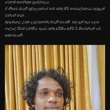
වෙනත් ආගන්තුක ප්‍රදේශවලය.
ඒ නිසාම එවැනි පුද්ගලයන්ගේ නම් ඡන්ද හිමි නාමලේඛනයට ඇතුළත්
වන්නේ නැත.
කුරුණෑගල උපත ලැබූ ආනන්ද එවැනි අයෙකි. ඔහු දැන් ඇය ලෙස
ගාල්ලේ ජීවත් වන්නීය. ඇයට ඡන්ද අයිතිය අහිමි වී තිබෙන්නේ මේ
ආකාරයෙනි.