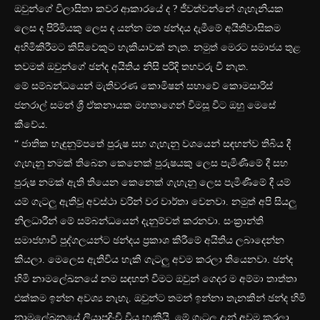
ඔවුන්ගේ විලාසිතා කවර ආකාරයේ ද ? ජීවත්වන්නේ ගැහැනියක
ලෙස ද පිරිමියකු ලෙස ද යන්න මත ඡන්දය දැමීමේ අයිතිවාසිකම
අහිමිකිරීමට කිසිවෙකුට හැකියාවක් නැත. නමුත් මෙරට සමාජය තුළ
තවමත් ඔවුන්ගේ ඡන්ද අයිතිය නිසි පරිදි තහවරු වී නැත.
මේ සම්බන්ධයෙන් මැතිවරණ කොමිෂන් සභාවේ කොමසාරිස්
ජනරාල් සමන් ශ්‍රී ඒකනායක මහතාගෙන් විමසූ විට ඔහු මෙසේ
කීවේය.
“ ජාතික හැඳුනුම්පතේ පුරුෂ සහ ගැහැනු වශයෙන් සඳහන්ව තිබිය දී
ගැහැනු නමක් තිබෙන කෙනෙක් පුරුෂයකු ලෙස පැමිණීමේ දී සහ
පුරුෂ නමක් ඇති තියෙන කෙනෙක් ගැහැනු ලෙස පැමිණීමේ දී යම්
යම් ගැටලු ඇතිවූ අවස්ථා වරින් වර වාර්තා වෙනවා. නමුත් අපි සියලු
නිලධාරීන් මේ සම්බන්ධයෙන් දැනුම්වත් කරනවා. සංක්‍රාන්ති
සමාජභාවී පුද්ගලයන්ට ඡන්දය ප්‍රකාශ කිරීමේ අයිතිය ලබාදෙන්න
කියලා. මෙලෙස ඇතිවිය හැකි ගැටලු අවම කරලා තියෙනවා. ඡන්ද
හිමි නාමලේඛනයේ නම සඳහන් වීමට ඔවුන් ගෙදර ම අම්මා තාත්තා
එක්කම ඉන්න අවශ්‍ය නැහැ. ඔවුන්ට තමන් ඉන්නා තැනකින් ඡන්ද හිමි
නාමලේඛනයේ ලියාපදිංචි විය හැකියි. මේ ගැටලු දැන් අවම කරලා