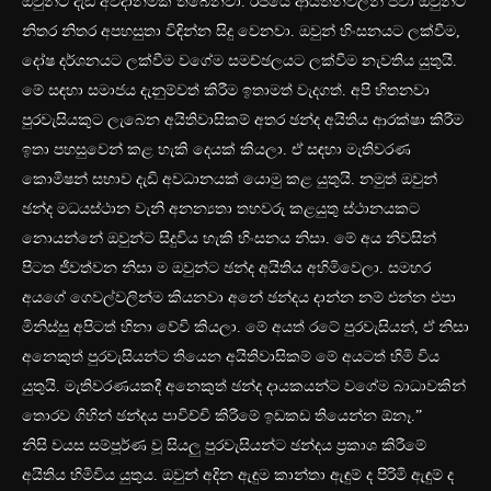
ඔවුන්ට දැඩි අවදානමක් තිබෙනවා. රජයේ ආයතනවලින් පවා ඔවුන්ට
නිතර නිතර අපහසුතා විඳින්න සිදු වෙනවා. ඔවුන් හිංසනයට ලක්වීම,
දෝෂ දර්ශනයට ලක්වීම වගේම සමච්ඡලයට ලක්වීම නැවතිය යුතුයි.
මේ සඳහා සමාජය දැනුම්වත් කිරීම ඉතාමත් වැදගත්. අපි හිතනවා
පුරවැසියකුට ලැබෙන අයිතිවාසිකම් අතර ඡන්ද අයිතිය ආරක්ෂා කිරීම
ඉතා පහසුවෙන් කළ හැකි දෙයක් කියලා. ඒ සඳහා මැතිවරණ
කොමිෂන් සභාව දැඩි අවධානයක් යොමු කළ යුතුයි. නමුත් ඔවුන්
ඡන්ද මධයස්ථාන වැනි අනන්‍යතා තහවරු කළයුතු ස්ථානයකට
නොයන්නේ ඔවුන්ට සිදුවිය හැකි හිංසනය නිසා. මේ අය නිවසින්
පිටත ජීවත්වන නිසා ම ඔවුන්ට ඡන්ද අයිතිය අහිමිවෙලා. සමහර
අයගේ ගෙවල්වලින්ම කියනවා අනේ ඡන්දය දාන්න නම් එන්න එපා
මිනිස්සු අපිටත් හිනා වේවි කියලා. මේ අයත් රටේ පුරවැසියන්, ඒ නිසා
අනෙකුත් පුරවැසියන්ට තියෙන අයිතිවාසිකම් මේ අයටත් හිමි විය
යුතුයි. මැතිවරණයකදී අනෙකුත් ඡන්ද දායකයන්ට වගේම බාධාවකින්
තොරව ගිහින් ඡන්දය පාවිච්චි කිරීමේ ඉඩකඩ තියෙන්න ඕනෑ.”
නිසි වයස සම්පූර්ණ වූ සියලු පුරවැසියන්ට ඡන්දය ප්‍රකාශ කිරීමේ
අයිතිය හිමිවිය යුතුය. ඔවුන් අදින ඇඳුම කාන්තා ඇඳුම් ද පිරිමි ඇඳුම් ද