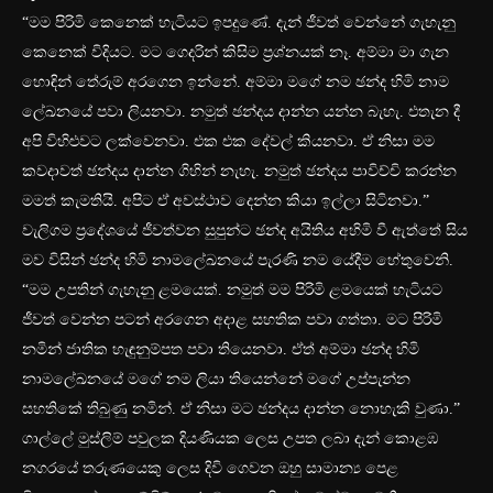
“මම පිරිමි කෙනෙක් හැටියට ඉපදුණේ. දැන් ජීවත් වෙන්නේ ගැහැනු
කෙනෙක් විදියට. මට ගෙදරින් කිසිම ප්‍රශ්නයක් නෑ. අම්මා මා ගැන
හොඳින් තේරුම් අරගෙන ඉන්නේ. අම්මා මගේ නම ඡන්ද හිමි නාම
ලේඛනයේ පවා ලියනවා. නමුත් ඡන්දය දාන්න යන්න බැහැ. එතැන දී
අපි විහිළුවට ලක්වෙනවා. එක එක දේවල් කියනවා. ඒ නිසා මම
කවදාවත් ඡන්දය දාන්න ගිහින් නැහැ. නමුත් ඡන්දය පාවිච්චි කරන්න
මමත් කැමතියි. අපිට ඒ අවස්ථාව දෙන්න කියා ඉල්ලා සිටිනවා.”
වැලිගම ප්‍රදේශයේ ජීවත්වන සුපුන්ට ඡන්ද අයිතිය අහිමි වී ඇත්තේ සිය
මව විසින් ඡන්ද හිමි නාමලේඛනයේ පැරණි නම යේදීම හේතුවෙනි.
“මම උපතින් ගැහැනු ළම‍යෙක්. නමුත් මම පිරිමි ළමයෙක් හැටියට
ජීවත් වෙන්න පටන් අරගෙන අදාළ සහතික පවා ගත්තා. මට පිරිමි
නමින් ජාතික හැඳුනුම්පත පවා තියෙනවා. ඒත් අම්මා ඡන්ද හිමි
නාමලේඛනයේ මගේ නම ලියා තියෙන්නේ මගේ උප්පැන්න
සහතිකේ තිබුණු නමින්. ඒ නිසා මට ඡන්දය දාන්න නොහැකි වුණා.”
ගාල්ලේ මුස්ලිම් පවුලක දියණියක ලෙස උපත ලබා දැන් කොළඹ
නගරයේ තරුණයෙකු ලෙස දිවි ගෙවන ඔහු සාමාන්‍ය පෙළ