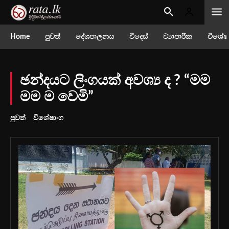
Home
පුවත්
දේශපාලනය
විදෙස්
ව්‍යාපාරික
විශේෂ
ඡන්දයට ලිංගයක් අවශ්‍ය ද ? “මම
මම ම වෙමි”
පුවත්
විශේෂාංග