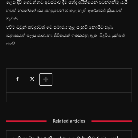
ලෙස දිවි ගෙවන්නට අවස්ථාව දීම ඡන්ද අයිතියෙන් පටන්ගනිමු යැයි
හඬක් නගන්නේ එය පහසුවෙන් ම කළ හැකි ආදර්ශවත් ක්‍රියාවක්
බැවිනි.
එවිට ඔවුන් තවදුරටත් මේ සමාජය තුළ සැඟවී නොසිට සැබෑ
මනුෂ්‍යයන් ලෙස සාමාන්‍ය ජීවිතයක් ගතකරනු ඇත. සිදුවිය යුත්තේ
එයයි.
Related articles