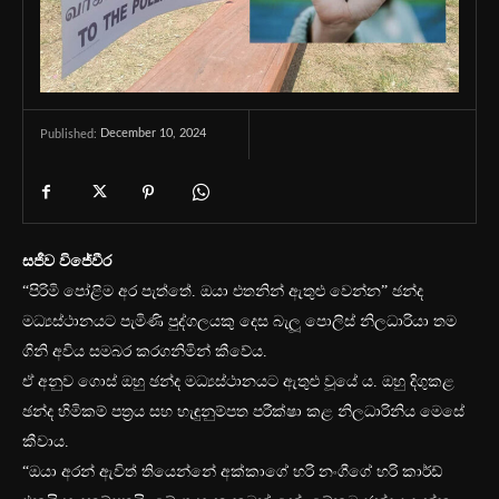
December 10, 2024
Published:
සජීව විජේවීර
“පිරිමි පෝළිම අර පැත්තේ. ඔයා එතනින් ඇතුළු වෙන්න” ඡන්ද
මධ්‍යස්ථානයට පැමිණි පුද්ගලයකු දෙස බැලූ පොලිස් නිලධාරියා තම
ගිනි අවිය සමබර කරගනිමින් කීවේය.
ඒ අනුව ගොස් ඔහු ඡන්ද මධ්‍යස්ථානයට ඇතුළු වූයේ ය. ඔහු දිගුකළ
ඡන්ද හිමිකම් පත්‍රය සහ හැඳුනුම්පත පරීක්ෂා කළ නිලධාරිනිය මෙසේ
කීවාය.
“ඔයා අරන් ඇවිත් තියෙන්නේ අක්කාගේ හරි නංගීගේ හරි කාර්ඩ්