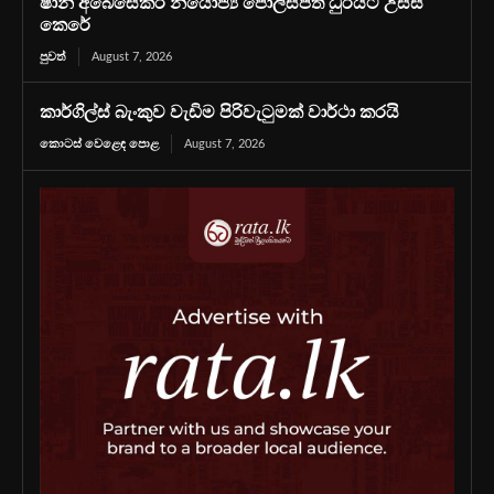
ෂානි අබේසේකර නියෝජ්‍ය පොලිස්පති ධුරයට උසස්
කෙරේ
පුවත්
August 7, 2026
කාර්ගිල්ස් බැංකුව වැඩිම පිරිවැටුමක් වාර්ථා කරයි
කොටස් වෙළෙඳ පොළ
August 7, 2026