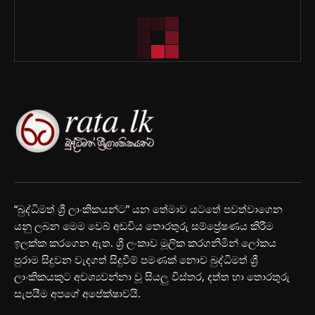
“බුද්ධිමත් ශ්‍රී ලාංකිකයන්ට” යන තේමාව යටතේ පවත්වාගෙන
යනු ලබන මෙම වෙබ් අඩවිය තොරතුරු සම්ප්‍රේෂණය කිරීම
ඉලක්ක කරගෙන ඇත. ශ්‍රී ලංකාව මූලික කරගනිමින් ලෝකය
පුරාම සිදුවන වැදගත් සිදුවීම් පමණක් නොව බුද්ධිමත් ශ්‍රී
ලාංකිකයකුට අවශ්‍යවන්නා වූ සියලු විස්තර, දත්ත හා තොරතුරු
සැපයීම අපගේ අපේක්ෂාවයි.