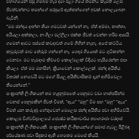
විභාගයෙන් පසු ගම්බිම් හැර දමා පළා ගියේ තමන්ට කැමති ලෙස
ජීවත්වන්නට තමන්ගේ පරපුරේ ඇත්තන්ගෙන් ඉඩක් නොලැබෙන
බැවිනි.
“මම ඡන්දය දාන්න තියා ගමටවත් යන්නේ නෑ. ඒත් අම්මා, තාත්තා,
අයියලා අක්කලා, නංගිලා මල්ලිලා එක්ක ජීවත් වෙන්න හරිම ආසයි.
ගමෙන් ආවට පස්සේ කවදාවත් ගමේ ගිහින් නැහැ. අපේ කට්ටිය
කවුරුවත් මාව තේරුම් ගන්නේ නෑ. ගෙදර ගියොත් මට ගුටිකන්න
වෙනවා. මට හැමදාම කිව්වේ කොල්ලෙක් විදියට හැසිරෙන්න එපා
කියලා. ඒත් මම මනසින්, ක්‍රියාවෙන් කොල්ලෙක්. ඡන්ද අයිතිය
විතරක් නෙවෙයි මට මගේ සියලු අයිතිවාසිකම් දැන් අහිමිවෙලා
තියෙන්නේ.”
සංක්‍රාන්ති ලිංගිකයන් තම හැඳුනුම්පතේ පෙනුමට වඩා හාත්පසින්ම
වෙනස් පෙනුමකින් ජීවත් වීමත්, “ඇය” “ඔහු” වීම සහ “ඔහු” “ඇය”
වීමත් යන කරුණු හේතුවෙන් මෙලෙස ඡන්ද අයිතිය පවා අහිමිවේයි.
කොළඹ විශ්වවිද්‍යාලයේ ජ්‍යෙෂ්ඨ කථිකාචාර්ය ත්‍යාගරාජා වරදාස්
සංක්‍රාන්ති ලිංගිකයෙකි. සංක්‍රාන්ති ලිංගිකයන්ගේ සමාජ ගැටලු පිළිබඳ
පර්යේෂණ පවා සිදුකර ඇති හෙතෙම මෙසේ කියයි.