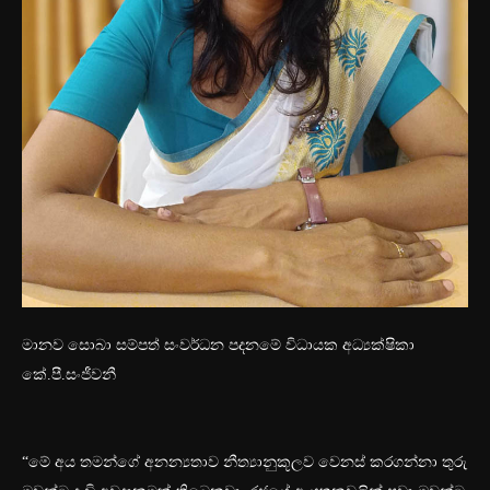
මානව සොබා සම්පත් සංවර්ධන පදනමේ විධායක අධ්‍යක්ෂිකා
කේ.පී.සංජීවනී
“මේ අය තමන්ගේ අනන්‍යතාව නීත්‍යානුකූලව වෙනස් කරගන්නා තුරු