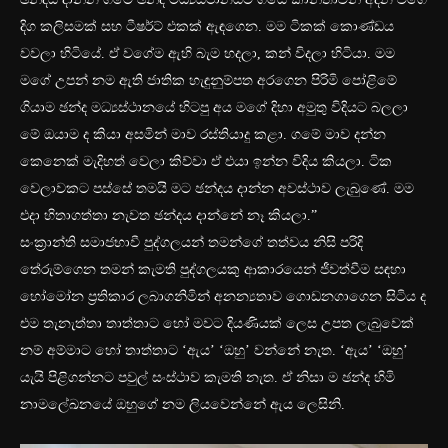
දිග කලිසමක් සහ ටීෂර්ට් එකක් ඇඳගෙන. මම ටිකක්‍ කොණ්ඩය
වවලා හිටියේ. ඒ වගේම ඇහි බැම හදලා, කන් විදලා හිටියා. මම
මගේ උපන් නම ඇති ජාතික හැඳුනුම්පත අරගෙන පිරිමි ‍පෝළිමේ
ගියාම ඡන්ද මධ්‍යස්ථානයේ හිටපු අය මගේ දිහා අමුතු විදියට බලලා
මේ ඔයාම ද කියා අසමින් මාව රස්තියාදු කළා. ගමේ මාව දන්න
කෙනෙක් මැදිහත් වෙලා කිව්වා ඒ එයා ඉන්න විදිය කියලා. ටික
වෙලාවකට පස්සේ තමයි මට ඡන්දය දාන්න අවස්ථාව ලැබුණේ. මම
එදා හිතාගත්තා නැවත ඡන්දය දාන්නේ නෑ කියලා.”
සංක්‍රාන්ති සමාජභාවී පුද්ගලයන් තමන්ගේ තත්වය නිසි පරිදි
තේරුම්ගෙන තමන් කැමති පුද්ගලයකු ආකාරයෙන් ජීවත්වීම සඳහා
හෝමෝන ප්‍රතිකාර ලබාගනිමින් අනන්‍යතාව ගොඩනගාගෙන සිටිය ද
එම තැනැත්තා තාත්තාට හෝ මවට දියණියක් ලෙස උපත ලැබුවෙක්
නම් අම්මාට හෝ තාත්තාට ‘ඇය’ ‘ඔහු’ වන්නේ නැත. ‘ඇය’ ‘ඔහු’
යැයි පිළිගන්නට පවුල් සංස්ථාව කැමති නැත. ඒ නිසා ම ඡන්ද හිමි
නාමලේඛනයේ ඔහුගේ නම ලියවෙන්නේ ඇය ලෙසිනි.