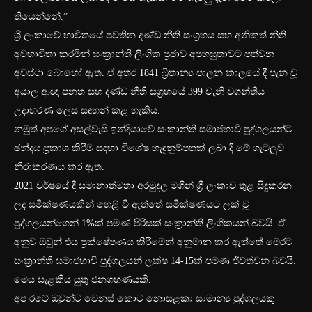
තියෙන්නේ.”
ශ්‍රී ලංකාවේ භාවිතයේ පවතින දණ්ඩ නීති සංග්‍රහය සහ අනිකුත් නීති
අවභාවිතා කරමින් සංක්‍රාන්ති ලිංගික ප්‍රජාව අපහසුතාවට පත්වන
අවස්ථා බොහෝ ඇත. ඒ අතර 1841 බ්‍රිතාන්‍ය පාලන කාලයේ දී පැන වූ
අයාල ආඥා පනත සහ දණ්ඩ නීති සග්‍රහයේ 399 වැනි වගන්තිය
උදාහරණ ලෙස සඳහන් කළ හැකිය.
නමුත් අපගේ අසල්වැසි ඉන්දියාවේ සංකාන්ති සමාජභාවී පුද්ගලයන්ට
ඡන්දය ප්‍රකාශ කිරීම සඳහා විශේෂ හැඳුනුම්පතක් ලබා දී මේ ගැටලුව
නිරාකරණය කර ඇත.
2021 වර්ෂයේ දී සමානාත්මතා අරමුදල මගින් ශ්‍රී ලංකාව තුළ සිදුකරන
ලද සමීක්ෂණයකින් හෙළි වී ඇත්තේ සමීක්ෂණයට ලක් වූ
පුද්ගලයන්ගෙන් 1%ක් පමණ පිරිසක් සංක්‍රාන්ති ලිංගිකයන් බවයි. ඒ
අනුව ඔවුන් එය ප්‍රක්ෂේපණය කිරීමෙන් අනුමාන කර ඇත්තේ මෙරට
සංක්‍රාන්ති සමාජභාවී පුද්ගලයන් ලක්ෂ 14-15ක් පමණ ජීවත්වන බවයි.
මෙය සැළකිය යුතු ජනගහණයකි.
අප රටේ ඔවුන්ට වෙනස් කොට නොසළකා සාමාන්‍ය පුද්ගලයකු