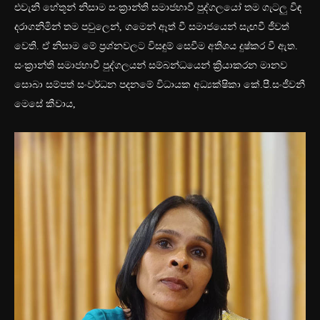
එවැනි හේතූන් නිසාම සංක්‍රාන්ති සමාජභාවී පුද්ගලයෝ තම ගැටලු විඳ
දරාගනිමින් තම පවුලෙන්, ගමෙන් ඈත් වී සමාජයෙන් සැඟවී ජීවත්
වෙති. ඒ නිසාම මේ ප්‍රශ්නවලට විසඳුම් සෙවීම අතිශය දුෂ්කර වී ඇත.
සංක්‍රාන්ති සමාජභාවී පුද්ගලයන් සම්බන්ධයෙන් ක්‍රියාකරන මානව
සොබා සම්පත් සංවර්ධන පදනමේ විධායක අධ්‍යක්ෂිකා කේ.පී.සංජීවනී
මෙසේ කීවාය,