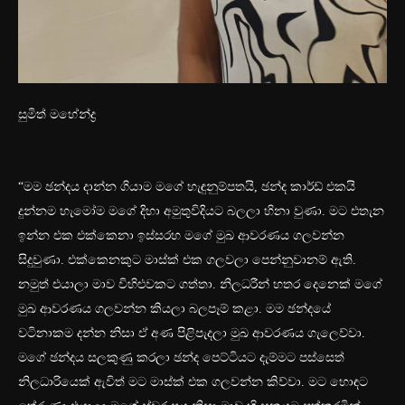
සුමිත් මහේන්ද්‍ර
“මම ඡන්දය දාන්න ගියාම මගේ හැඳුනුම්පතයි, ඡන්ද කාර්ඩ් එකයි
දුන්නම හැ‍මෝම මගේ දිහා අමුතුවිදියට බලලා හිනා වුණා. මට එතැන
ඉන්න එක එක්කෙනා ඉස්සරහ මගේ මුඛ ආවරණය ගලවන්න
සිදුවුණා. එක්කෙනකුට මාස්ක් එක ගලවලා පෙන්නුවානම් ඇති.
නමුත් එයාලා මාව විහිළුවකට ගත්තා. නිලධරීන් හතර දෙනෙක් මගේ
මුඛ ආවරණය ගලවන්න කියලා බලපෑම් කළා. මම ඡන්දයේ
වටිනාකම දන්න නිසා ඒ අණ පිළිපැදලා මුඛ ආවරණය ගැලෙව්වා.
‍මගේ ඡන්දය සලකුණු කරලා ඡන්ද පෙට්ටියට දැම්මට පස්සෙත්
නිලධාරියෙක් ඇවිත් මට මාස්ක් එක ගලවන්න කිව්වා. මට හොඳට