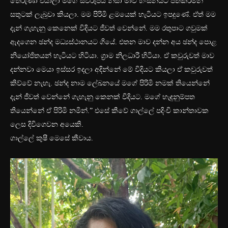
තේරුණා එයාලා මගේ ස්වරූපය නිසා මාව හිංසනයට පත්කරමින්
සතුටක් ලැබුවා කියලා. මම පිරිමි ළමයෙක් හැටියට ඉපදුණේ. ඒත් මම
දැන් ගැහැනු‍ කෙනෙක් විදියට ජීවත් වෙන්නේ. මම රතුපාට ගවුමක්
ඇදගෙන ඡන්ද මධ්‍යස්ථානයට ගියේ. එතන මාව දන්න අය ඡන්ද පොළ
නියෝජිතයන් හැටියට හිටියා. ග්‍රාම නිලධාරී හිටියා. ඒ කවුරුවත් මාව
දන්නවා මෙයා ඉස්සර ඉදලා අදින්නේ මේ විදියට කියලා ඒ කවුරුවත්
කිව්වේ නැහැ. ඡන්ද නාම ලේඛනයේ මගේ පිරිමි නමක් තියෙන්නේ
දැන් ජීවත් වෙන්නේ ගැහැනු කෙනක් විදියට. මගේ හැඳුනුම්පත
තියෙන්නේ ඒ පිරිමි නමින්.” එසේ කීවේ ගාල්ලේ පදිංචි කාන්තාවක
ලෙස දිවිගෙවන අයෙකි.
ගාල්ලේ කුෂී මෙසේ කීවාය.