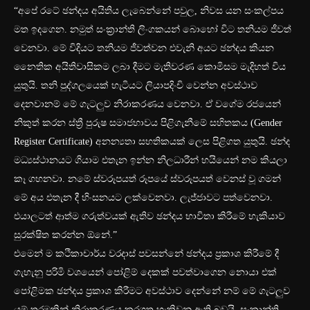
“අපේ රටේ ඡන්දය අයිතිය ලැබෙන්නේ පවුල, නිවස යන සංකල්පය
මත ඉදගෙන. නමුත් සංක්‍රාන්ති ලිංගකයන් බොහෝ විට තනියම ජීවත්
වෙනවා. මේ විදියට තනියම ජීවත්වන එවැනි අයට ඡන්දය කියන
නෛතික අයිතිවාසිකම ලබා දීමට මැතිවරණ කොමිසම මැදිහත් විය
යුතුයි. තනි පුද්ගලයෙක් හැටියට ලියාපදිංචි වෙන්න අවස්ථාව
දෙනවානම් මේ ගැටලුව නිරාකරණය වෙනවා. ඒ වගේම රජයෙන්
නිකුත් කරන ස්ත්‍රී පුරුෂ සමාජභාවය පිළිගැනීමේ සහිතකය (Gender
Register Certificate) අනන්‍යතා සහතිකයක් ලෙස පිළිගත යුතුයි. ඡන්ද
මධ්‍යස්ථානයට ගියාම එතැන ඉන්න නිලධාරීන් හයියෙන් නම කියලා
කෑ ගහනවා. නමේ ස්වරූපයත් රූපයේ ස්වරූපයත් වෙනස් වූ ගමන්
මේ අය එතැන දී හිංසනයට ලක්වෙනවා. ලැජ්ජාවට පත්වෙනවා.
එයාලටත් ආත්ම ගරුත්වයක් ඇතිව ඡන්දය භාවිතා කිරීමේ හැකියාව
සුරක්ෂිත කරන්න ඕනේ.”
එමෙන් ම කථිකාචාර්ය වරදාස් පවසන්නේ ඡන්දය ප්‍රකාශ කිරීමේ දී
ගැහැනු පරිමි වශයෙන් පෝළිම් දෙකක් පවත්වාගෙන නොයා එක්
පෝළිමක ඡන්දය ප්‍රකාශ කිරීමට අවස්ථාව දෙන්නේ නම් මේ ගැටලුව
යම් තරමකින් නිරාකරණය කරගත හැකිවනු ඇති බවයි. සංක්‍රාන්ති