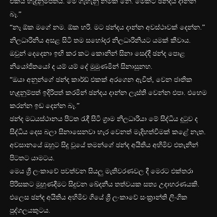
එකයි හැදුනුම්පතයි. මේ ගැහැනු නමක් නේ. මේකට ඡන්දය දාන්න
බෑ.”
“නෑ ඕක මගේ නම. ඕක හරි. මට ඡන්දය දාන්න අවස්ථාවක් දෙන්න.”
නිලධාරිනිය අසළ සිටි තම සහෝදර නිලධාරිනියට යමක් කීවාය.
ඔවුන් දෙදෙනා ඉඟි කර කට කොනින් සිනා සෙද්දී ඡන්ද පොළ
නියෝජිතයෝ ද යම් යම් දේ මුමුණමින් සිනාසුනහ.
“ඔයා අනුන්ගේ ඡන්ද කාර්ඩ් එකක් අරගෙන ඇවිත්, වෙන ජාතික
හැඳුනුම්පත් ඉදිරිපත් කරමින් ඡන්දය දාන්න ලෑස්ති වෙන්න එපා. එහෙම
කරන්න ඉඩ දෙන්න බෑ.”
ඡන්ද මධයස්ථානය පිටත රැඳී සිටි ග්‍රාම නිලධාරියා මේ සිද්ධිය දුටුව ද
සිද්ධිය දෙස බලා සිනාසෙනවා හැර වෙනත් මැදිහත්වීමක් කළේ නැත.
අවසානයේ ඔහුට සිදු වූයේ තමන්ගේ ඡන්ද අයිතිය අහිමිව එතැනින්
පිටතට යාමටය.
මෙය ශ්‍රී ලංකාවේ පවත්වන සියලු මැතිවරණවල දී මෙරට එක්තරා
පිරිසකට මුහුණදීමට සිදුවන ඛේදනීය තත්වයක සත්‍ය උදාහරණයකි.
එලෙස ඡන්ද අයිතිය අහිමිව ගියේ ශ්‍රී ලංකාවේ සංක්‍රාන්ති ලිංගික
පුද්ගලයකුටය.