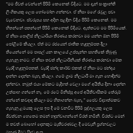
“මම ජීවත් වෙන්නේ පිරිමි කෙනෙක් විදියට. මම දැන් සංක්‍රාන්ති
ලිංගිකයකු ලෙස හෝමෝන ගන්නවා. ඒ නිසා මගේ රැවුල පවා
වැවෙනවා. ස්වරූපය සහ අදින පළඳින විදිය පිරිමි කෙනෙක්. මම
හිතන්නේ පතන්නේ පිරිමි කෙනෙක් විදියට. ඇත්තටම මම පිරිමියෙක්.
ඒ නිසා පොලිස් නිලධාරියා තීරණය කරනවා මම යන්න ඕන පිරිමි
පෝළිමේ කියලා. ඒත් මට රජයෙන් ජාතික හැඳුනුම්පත දීලා
තියෙන්නේ මම පාසල් යන කාලයේ උප්පැන්න සහතිකේ තිබුණු
ගැහැනු නමට. ඒ නිසා තවත් නිලධාරිනියක් තීරණය කරනවා මේක
වැරදි හැඳුනුම්පතක්. වැරදි ඡන්ද කාර්ඩ් එකක් ඒ නිසා මට ඡන්දය
දාන්න දෙන්න බැහැ කියලා. ගමේ ග්‍රාම නිලධාරී මා ගැන හොඳින්ම
දන්නවා. නමුත් එයා මේකට මැදිහත් වෙලා මගේ අයිතිය දිනා දෙන්න
උත්සාහ ගන්නේ නෑ. මේ රටේ මිනිස්සු අපේ අයිතිවාසිකම් තේරුම්
ගන්නේ කවදාද කියලා මට හිතාගන්න බැහැ.” ජෛව විද්‍යාත්මකව
ගැහැනු ළමයකු ලෙස ඉප දී මේ වනවිට පිරිමි පුද්ගලයකු ලෙස
ජීවත්වන හෙතෙම තමන් හඳුන්වාගන්නේ චිරත් නමිනි. චිරත්ට මෙන්
ම තවත් බොහෝ දෙනකුට මැතිවරණවල දී මෙවැනි ප්‍රශ්නවලට
මුහුණ දීමට සිදුව ඇත.