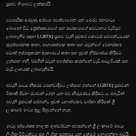
ප්‍රජාව හිංසාවට ලක්කරයි.
ව්‍යාපාරික අරමුණු අරබයා පවත්වාගෙන යන මෙරට ජනමාධ්‍ය
බොහෝ විට ප්‍රේක්ෂකයාගේ සහ පාඨකයාගේ අවධානය වැඩිපුර
ලබාගැනීම සඳහා LGBTIQ ප්‍රජාව වැනි සුළුතර කොටස් සම්බන්ධයෙන්
ජුගුප්සාජනක කතා, ශෘගාරාත්මක කතා සහ ඔවුන්ගේ වෙනස්කම්
වඩාත් ඉස්මතුකරන ආකාරයේ කතා සහ පුවත් නිර්මාණය කිරීමට
උත්සාහ ගනී. එමගින් ඔවුන් අපේක්ෂා කරන්නේ වැඩි අළෙවියක් සහ
වැඩි ලාභයක් ලබාගැනීමයි.
එවැනි මාධ්‍ය නිතරම පෙන්වාදීමට උත්සාහ ගන්නේ LGBTIQ ප්‍රජාවන්
විකෘති ජීවන රටාවන් ගෙන යන බව නිරූපණය කිරීමට ය. එබැවින්
එවැනි ප්‍රජාවක් සම්බන්ධ පුවත් ධනාත්මකව වාර්තා කිරීමක් ශ්‍රී
ලංකාවේ මාධ්‍ය තුළ සිදුවන්නේ නැත.
මාධ්‍ය පර්යේෂක නාලක ගුණවර්ධන පවසන්නේ ශ්‍රී ලංකාවේ මාධ්‍ය
ලිංගික විවිධත්වය සහ ලිංගික සුළුතරය යන තේරුම් නොගන්නා බවයි.