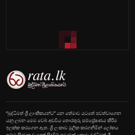
“බුද්ධිමත් ශ්‍රී ලාංකිකයන්ට” යන තේමාව යටතේ පවත්වාගෙන
යනු ලබන මෙම වෙබ් අඩවිය තොරතුරු සම්ප්‍රේෂණය කිරීම
ඉලක්ක කරගෙන ඇත. ශ්‍රී ලංකාව මූලික කරගනිමින් ලෝකය
පුරාම සිදුවන වැදගත් සිදුවීම් පමණක් නොව බුද්ධිමත් ශ්‍රී