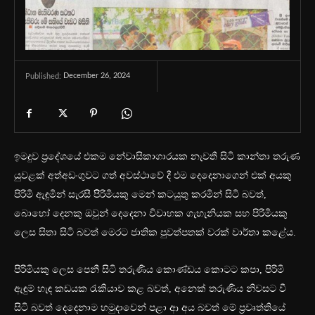
December 26, 2024
Published:
ඉමදුව ප්‍රදේශයේ එකම නේවාසිකාගාරයක නැවතී සිටි කාන්තා තරුණ
යුවළක් අත්අඩංගුවට ගත් අවස්ථාවේ දී එම දෙදෙනාගෙන් එක් අයකු
පිරිමි ඇඳුමින් සැරසී පිිරිමියකු මෙන් කටයුතු කරමින් සිටි බවත්,
බොහෝ දෙනකු ඔවුන් දෙදෙනා විවාහක ගැහැනියක සහ පිරිමියකු
ලෙස සිතා සිටි බවත් මෙරට ජාතික පුවත්පතක් වරක් වාර්තා කළේය.
පිරිමියකු ලෙස පෙනී සිටි තරුණිය කොණ්ඩය කොටට කපා, පිරිමි
ඇඳුම් හැඳ කඩයක රැකියාව කළ බවත්, අනෙක් තරුණිය නිවසට වී
සිටි බවත් දෙදෙනා‍ම හමුදාවෙන් පළා ආ අය බවත් මේ ප්‍රවෘත්තියේ