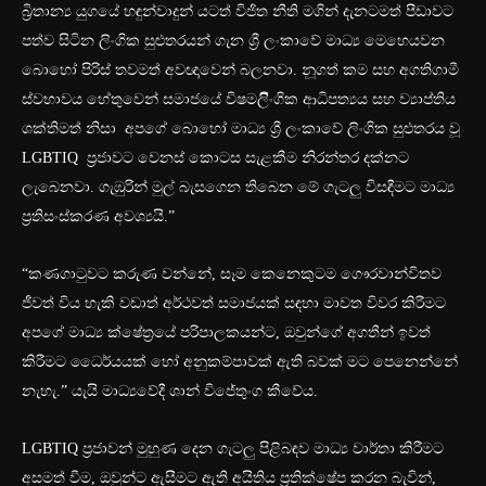
බ්‍රිතාන්‍ය යුගයේ හඳුන්වාදුන් යටත් විජිත නීති මගින් දැනටමත් පීඩාවට
පත්ව සිටින ලිංගික සුළුතරයන් ගැන ශ්‍රී ලංකාවේ මාධ්‍ය මෙහෙයවන
බොහෝ පිරිස් තවමත් අවඥාවෙන් බලනවා. නූගත් කම සහ අගතිගාමී
ස්වභාවය හේතුවෙන් සමාජයේ විෂමලිිංගික ආධිපත්‍යය සහ ව්‍යාප්තිය
ශක්තිමත් නිසා අපගේ බොහෝ මාධ්‍ය ශ්‍රී ලංකාවේ ලිංගික සුළුතරය වූ
LGBTIQ ප්‍රජාවට වෙනස් කොටස සැළකීම නිරන්තර දක්නට
ලැබෙනවා. ගැඹුරින් මුල් බැසගෙන තිබෙන මේ ගැටලු විසඳීමට මාධ්‍ය
ප්‍රතිසංස්කරණ අවශ්‍යයි.”
“කණගාටුවට කරුණ වන්නේ, සෑම කෙනෙකුටම ගෞරවාන්විතව
ජීවත් විය හැකි වඩාත් අර්ථවත් සමාජයක් සඳහා මාවත විවර කිරීමට
අපගේ මාධ්‍ය ක්ෂේත්‍රයේ පරිපාලකයන්ට, ඔවුන්ගේ අගතීන් ඉවත්
කිරීමට ධෛර්යයක් හෝ අනුකම්පාවක් ඇති බවක් මට පෙනෙන්නේ
නැහැ.” යැයි මාධ්‍යවේදී ශාන් විජේතුංග කීවේය.
LGBTIQ ප්‍රජාවන් මුහුණ දෙන ගැටලු පිළිබඳව මාධ්‍ය වාර්තා කිරීමට
අසමත් වීම, ඔවුන්ට ඇසීමට ඇති අයිතිය ප්‍රතික්ෂේප කරන බැවින්,