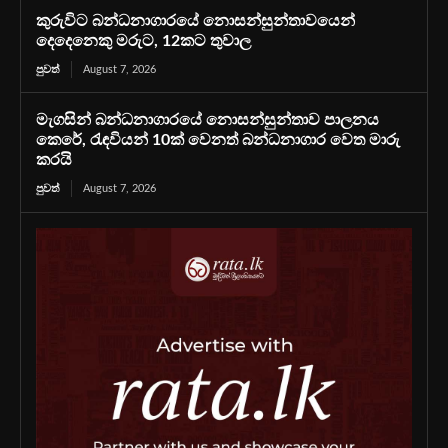
කුරුවිට බන්ධනාගාරයේ නොසන්සුන්තාවයෙන්
දෙදෙනෙකු මරුට, 12කට තුවාල
පුවත්
August 7, 2026
මැගසින් බන්ධනාගාරයේ නොසන්සුන්තාව පාලනය
කෙරේ, රැඳවියන් 10ක් වෙනත් බන්ධනාගාර වෙත මාරු
කරයි
පුවත්
August 7, 2026