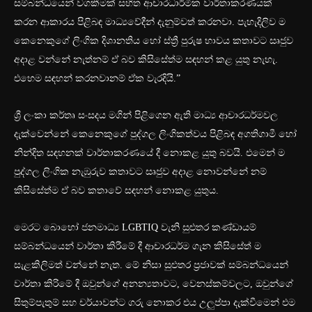
සම්බන්ධයෙන් වගකීමක් සහිත ආචාරධාර්මික වාර්තාකරණයක්
කරන ආකාරය පිළිබඳ මාධ්‍යවේදීන් දැනුම්වත් කරනවා. පැහැදිලිව ම
කෙනෙකුගේ ලිංගික දිශානතිය හෝ ස්ත්‍රී පුරුෂ භාවය කතාවට සෘජුව
අදාළ වන්නේ නැත්නම් ඒ බව කිසිසේත්ම සඳහන් කළ යුතු නැහැ.
එහෙම සඳහන් කරනවානම් ඒක වැරදියි.”
ශ්‍රී ලංකා කර්තෘ සංසදය මගින් පිළිගෙන ඇති මාධ්‍ය ආචාරධර්මවල
දැක්වෙන්නේ කෙනෙකුගේ පුද්ගල ලිංගිකත්වය පිළිබඳ අගතිගාමී හෝ
නින්දිත සඳහනක් වාර්තාකරණයේ දී නොකළ යුතු බවයි. එමෙන් ම
පුද්ගල ලිංගික නැඹුරුව කතාවට සෘජුව අදාළ නොවන්නේ නම්
කිසිසේත්ම ඒ බව කතාවේ සඳහන් නොකළ යුතුය.
මෙරට බොහෝ ජනමාධ්‍ය LGBTIQ වැනි සුළුතර කණ්ඩායම්
සම්බන්ධයෙන් වාර්තා කිරීමේ දී ආචාරධර්ම ගැන කිසිසේත් ම
සැළකිලිමත් වන්නේ නැත. මේ නිසා සුළුතර ප්‍රජ‍ාවක් සම්බන්ධයෙන්
වාර්තා කිරිමේ දී ඔවුන්ගේ අනන්‍යතාවට, වෙනස්කම්වලට, ඔවුන්ගේ
සිතුම්පැතුම් සහ චර්යාවන්ට ගරු නොකර එය උලුප්පා දැක්වීමෙන් එම