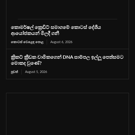
කොමර්ෂල් ක්‍රෙඩිට් සමාගමේ කොටස් දේශීය
ආයෝජකයන් මිලදී ගනී
කොටස් වෙළෙඳ පොළ
August 6, 2026
ක්‍රිකට් ක්‍රීඩක චාමිකගෙන් DNA සාම්පල ඉල්ලූ පෙත්සමට
මොකද වුණේ?
පුවත්
August 5, 2026