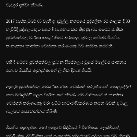
වැඩිදුර දක්වා තිබිණි.
2017 සැප්තැම්බර් 05 වැනි දා දඹුල්ල නගරයේ පුද්ගලික රථ ගාලක දී 33
හැවිරිදි පුද්ගලයකුට පහර දී ඝාතනය කර තිබුණු බව මෙරට ජාතික
පුවත්පත්වල වාර්තා කළේ හිසට බරපතල තුවාල සහිතව මියගිය
තැනැත්තා කාන්තා වෙස්ගත තරුණයකු බව ඉස්මතු කරමිනි.
එහි දී මෙරට පුවත්පත්වල ප්‍රධාන සිරස්තලය වූයේ ම්ලේච්ඡ ඝාතනය
නොව මියගිය තැනැත්තාගේ ලිංගික දිශානතියයි.
ඇතැම් පුවත්පත්වල මෙය “කාන්තා වෙස්ගත් තරුණයෙක් පොලුවලින්
ගසා මරාදමයි” ලෙස වාර්තා කර තිබිණි. එම වාර්තාවෙන් කාන්තා
වෙස්ගත් තරුණයකු මරා දැමීම සාධාරණීකරණය කරන බවක් ද බැලූ
බැල්මට පෙනෙන්නට තිබිණි.
මියගිය තැනැත්තා හෝ ඉමදුවේ සිද්ධියේ දී වින්දිතයා ලෙස්බියන්,
සමලිංගික, ද්විලිංගික හෝ සංක්‍රාන්ති සමාජභාවී පුද්ගලයකු වීම නිසාම