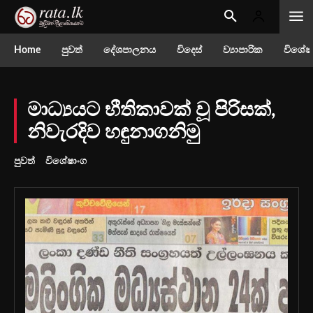
Home
පුවත්
දේශපාලනය
විදෙස්
ව්‍යාපාරික
විශේෂ
මාධ්‍යයට භීතිකාවක් වූ පිරිසක්,
නිවැරදිව හඳුනාගනිමු
පුවත්
විශේෂාංග