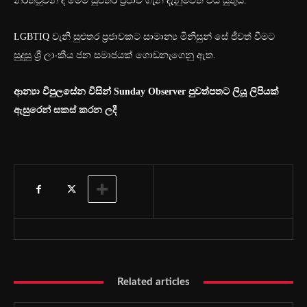
නිරතවූවන් ද මෙම සුළුතර ප්‍රජාව ගැන දැනුම්වත් විය යුතුය.
LGBTIQ වැනි සුළුතර ප්‍රජාවකට සාමාන්‍ය මිනිසුන් සේ ජීවත් වීමට
සුදුසු ශ්‍රී ලාංකීය ජන සමාජයක් ගොඩනැගෙනු ඇත.
ආන්‍යා විපුලසේන විසින් Sunday Observer පුවත්පතට ලියූ ලිපියක්
ඇසුරෙන් සකස් කරන ලදී
Related articles