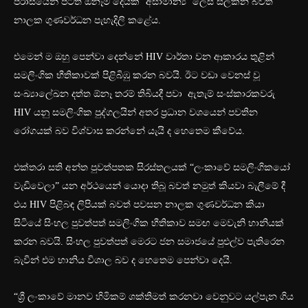
පරාසයෙන් පිටත ඕනෑම දෙයක් ‘අසාමාන්‍ය’ ලෙස සලකන බවත්
නාලක ගුණවර්ධන පැහැදිලි කළේය.
එමෙන් ම ඔහු පෙන්වා දෙන්නේ HIV වාර්තා වන ආකාරය තුළින්
සමලිංගික භීතිකාවක් පිළිබිඹු කරන බවයි. ඊට වඩා වෙනස් වූ
සංඛ්‍යාලේඛන දත්ත ඕනෑ තරම් තිබියදී පවා ඇතැම් සංස්කාරකවරු
HIV යනු සමලිංගික පුද්ගලයින් අතර ප්‍රධාන වශයෙන් පවතින
රෝගයක් බව විශ්වාස කරන්නේ යැයි ද හෙතෙම කීවේය.
එක්තරා සති අන්ත පුවත්පතක සිරස්තලයක් “ලංකාවේ සමලිංගිකයෝ
වැඩිවෙලා” යන අර්ථයෙන් යොදා තිබූ බවත් නමුත් කියවා බැලීමේ දී
එය HIV පිළිබඳ ලිපියක් බවත් පවසන නාලක ගුණවර්ධන කියා
සිටියේ සිංහල පුවත්පත් සමලිංගික භීතිකාව සමඟ මෙවැනි හානියක්
කරන බවයි. සිංහල පුවත්පත් මෙරට ජන සමාජයේ පුළුල්ව පැතිරෙන
බැවින් එම හානිය විශාල බව ද හෙතෙම පෙන්වා දෙයි.
“ශ්‍රී ලංකාවේ මානව හිමිකම් ශක්තිමත් කරනවා වෙනුවට යල්පැන ගිය