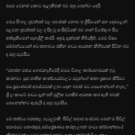
එයම වෙනස් කොට සැලකීමක් බව ඔහු පෙන්වා දෙයි.
මෙය සිංහල පුවත්පත් වල පමණක් නොව ඉංග්‍රීසියෙන් සහ දෙමළෙන්
පළවන පුවත්පත් වල ද සිදු වූ සංසිද්ධියක් බව ශාන් විජේතුංග සිය
අත්දැකීමෙන් පැහැදිලි කරයි. අඳුරු දැක්මක් තිබියදීත්, මෙම විෂය
සම්බන්ධයෙන් අවංකභාවය රකින මාධ්‍ය ආයතන කිහිපයක් සිටින බව
ද ඔහු පැවසීය.
“මහජන මතය ගොඩනැගීමේදී මාධ්‍ය විශාල කාර්යභාරයක් ඉටු
කරනවා. සුළු ජාතික කණ්ඩායම්වලට ඔවුන්ගේ කතා ප්‍රකාශ කිරීමට
එය ප්‍රමාණවත් අවස්ථාවක් ලබා දෙන බවක් මට පෙනෙන්නේ නැහැ.”
ශ්‍රී ලංකාවේ මාධ්‍ය දැන් එහි මූලික වගකීම් අමතක කර ඇති බවක්
පෙනෙන්නට ඇතැයි ද ඔහු පැවසීය.
මේ තත්වය බරපතල ගැටලුවකි. සිවිල් සමාජ සංස්ථාව මෙන් ම සිවිල්
සමාජයට තොරතුරු සම්ප්‍රේෂණය කරනු ලබන මාධ්‍ය කර්මාන්තයේ