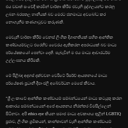
එය වඩාත් සංවේදී කරමින් වාර්තා කිරීම එවැනි පුද්ගලයන්ට කරනු
ලබන බරපතල හානියක් බව මෙරට ජනමාධ්‍ය අවබෝධ කර
නොගැනීම කණගාටුවට කරුණකි.
මෙවැනි වාර්තා කිරීම් වෙනස් ලිංගික දිශානතියක් සහිත ආන්තික
කණ්ඩායම්වලට ‍එරෙහිව වෛරය ඇතිකරන අපරාධයක් බව මාධ්‍ය
පර්යේෂකයෝ පෙන්වා දෙති. සැබැවින් ම එය මාධ්‍ය ආචාරධර්ම
උල්ලංඝනය කිරීමකි.
මේ පිළිබඳ අදහස් දක්වවන වෙරිටේ රිසර්ච් ආයතනයේ මාධ්‍ය
පර්යේෂණ ප්‍රධානී දීපාංජලී අබේවර්ධන මෙසේ කීවාය.
“ශ්‍රී ලංකාවේ ආන්තික කණ්ඩායම් සම්බන්ධයෙන් මාධ්‍ය කටයුතු කරන
ආකාරය සම්බන්ධයෙන් අපේ ආයතනය නිරන්තර විමසිල්ලෙන්
සිටිනවා. අපි ethics eye කියන සමාජ මාධ්‍ය අවකාශය තුළින් LGBTIQ
ප්‍රජාව, ලිංගික ශ්‍රමිකයන්, කාන්තාවන් වැනි ආන්තික කණ්ඩායම්