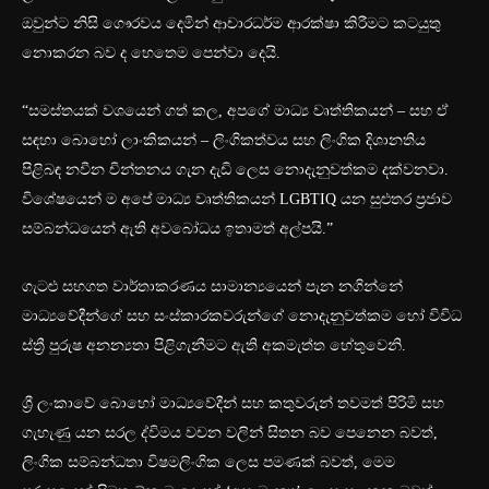
ඔවුන්ට නිසි ගෞරවය දෙමින් ආචාරධර්ම ආරක්ෂා කිරීමට කටයුතු
නොකරන බව ද හෙතෙම පෙන්වා දෙයි.
“සමස්තයක් වශයෙන් ගත් කල, අපගේ මාධ්‍ය වෘත්තිකයන් – සහ ඒ
සඳහා බොහෝ ලාංකිකයන් – ලිංගිකත්වය සහ ලිංගික දිශානතිය
පිළිබඳ නවීන චින්තනය ගැන දැඩි ලෙස නොදැනුවත්කම දක්වනවා.
විශේෂයෙන් ම අපේ මාධ්‍ය වෘත්තිකයන් LGBTIQ යන සුළුතර ප්‍රජාව
සම්බන්ධයෙන් ඇති අවබෝධය ඉතාමත් අල්පයි.”
ගැටළු සහගත වාර්තාකරණය සාමාන්‍යයෙන් පැන නගින්නේ
මාධ්‍යවේදීන්ගේ සහ සංස්කාරකවරුන්ගේ නොදැනුවත්කම හෝ විවිධ
ස්ත්‍රී පුරුෂ අනන්‍යතා පිළිගැනීමට ඇති අකමැත්ත හේතුවෙනි.
ශ්‍රී ලංකාවේ බොහෝ මාධ්‍යවේදීන් සහ කතුවරුන් තවමත් පිරිමි සහ
ගැහැණු යන සරල ද්විමය වචන වලින් සිතන බව පෙනෙන බවත්,
ලිංගික සම්බන්ධතා විෂමලිංගික ලෙස පමණක් බවත්, මෙම