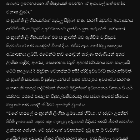
හොඳට ඉගෙනගෙන නීතිඥයෙක් වෙන්න. ඒ ආශාවල් ඔක්කෝම
විනාශ වුණා.”
සංක්‍රාන්ති ලිංගිකයන්ගේ ගැටලු පිළිබඳ කතා කරද්දී ඔවුන්ට අධ්‍යාපනය
අහිමිවීමේ ගැටලුව ද අවධානයට ලක්විය යුතු කරුණකි. බොහෝ
සංක්‍රාන්ති ලිංගිකයන්ගේ එම සංක්‍රාන්ති බව ඇතිවීම වැඩිපුරම
සිදුවන්නේ නව යොවුන් වියේ දී ය. එවිට ඇය හෝ ඔහු පාසලක
අධ්‍යාපනය ලබයි. එමෙන්ම නව යොවුන් තරුණ තරුණියන් අතර
ලිංගික හැඳීම්, ආදරය, සෙනෙහස වැනි අදහස් වර්ධනය වන කාලයයි.
මෙම කාලයේ දී සිදුවන වෙනස්කම් නිසි පරිදි අවබෝධ කරගැනීමටත්
සංක්‍රාන්ති සමාජභාවී පුද්ගලයන්ගේ සත්‍ය ස්වරූපය අවබෝධ කරගත
නොහැකි පාසල් පද්ධතියත් නිසාම ඔවුන්ගේ අධ්‍යාපනය විනාශ වී යයි.
එක්තරා රජයේ පාසලක විදුහල්පතිවරයකු අප සමඟ මෙසේ කීවේය.
ඔහු තම නම හෙළි කිරීමට අකමැති වූයේ ය.
“මගේ පාසලේ සංක්‍රාන්ති ලිංගික ළමයෙක් හිටියා. ඒ දරුවා උපතින්
පිරිමි ළමයෙක්. පසුව ඔහු ගැහැනු දරුවෙක් විදියට තමයි ජීවත් වෙන්න
උත්සාහ ගත්තේ. මේ දරුවාගේ වෙනස්කම් දුටු ඇතැම් වැඩිහිටි
ළමයින් මේ දරුවාට නිතර නිතර කරදර කළා. නඩු විසඳලා ඉවරයක්