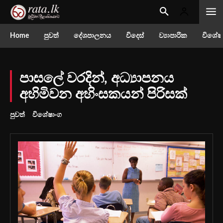
Home
පුවත්
දේශපාලනය
විදෙස්
ව්‍යාපාරික
විශේෂ
පාසලේ වරදින්, අධ්‍යාපනය
අහිමිවන අහිංසකයන් පිරිසක්
පුවත්
විශේෂාංග