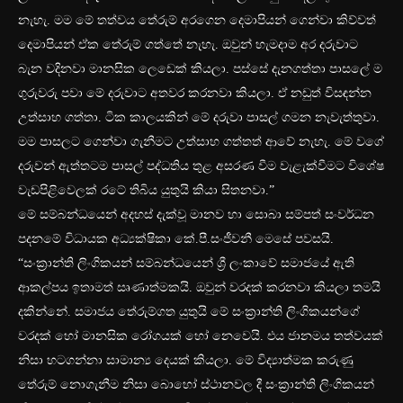
නැහැ. මම මේ තත්වය තේරුම් අරගෙන දෙමාපියන් ගෙන්වා කිව්වත්
දෙමාපියන් ඒක තේරුම් ගත්තේ නැහැ. ඔවුන් හැමදාම අර දරුවාට
බැන වදිනවා මානසික ලෙඩෙක් කියලා. පස්සේ දැනගත්තා පාසලේ ම
ගුරුවරු පවා මේ දරුවාට අතවර කරනවා කියලා. ඒ නඩුත් විසඳන්න
උත්සාහ ගත්තා. ටික කාලයකින් මේ දරුවා පාසල් ගමන නැවැත්තුවා.
මම පාසලට ගෙන්වා ගැනීමට උත්සාහ ගත්තත් ආවේ නැහැ. මේ වගේ
දරුවන් ඇත්තටම පාසල් පද්ධතිය තුළ අසරණ වීම වැළැක්වීමට විශේෂ
වැඩපිළිවෙලක් රටේ තිබිය යුතුයි කියා සිතනවා.”
මේ සම්බන්ධයෙන් අදහස් දැක්වූ මානව හා සොබා සම්පත් සංවර්ධන
පදනමේ විධායක අධ්‍යක්ෂිකා කේ.පී.සංජීවනී මෙසේ පවසයි.
“සංක්‍රාන්ති ලිංගිකයන් සම්බන්ධයෙන් ශ්‍රී ලංකාවේ සමාජයේ ඇති
ආකල්පය ඉතාමත් සෘණාත්මකයි. ඔවුන් වරදක් කරනවා කියලා තමයි
දකින්නේ. සමාජය ‍තේරුම්ගත යුතුයි මේ සංක්‍රාන්ති ලිංගිකයන්ගේ
වරදක් හෝ මානසික රෝගයක් හෝ නෙවෙයි. එය ජානමය තත්වයක්
නිසා හටගන්නා සාමාන්‍ය දෙයක් කියලා. මේ විද්‍යාත්මක කරුණු
තේරුම් නොගැනීම නිසා බොහෝ ස්ථානවල දී සංක්‍රාන්ති ලිංගිකයන්