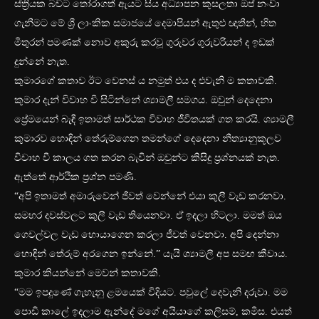
ස්ත්‍රියක බවට තෝරාගත් ඇයට සිය අධ්‍යාපන කුසලතා ඔප් නංවා
ගැනීමට මේ ශ්‍රී ලාංකික සමාජයේ දෙමාපියන් ඇතුළු ඥාතීන්, හිත
මිතුරන් පමණක් නොව අකුරු කරවූ ගුරුවර ගුරුවරියන් ද ඉඩක්
දුන්නේ නැත.
කුමාරගේ කතාව ඊට වෙනස් ය නමුත් එය ද එවැනි ම කතාවකි.
කුමාර දැන් විවාහ වී සිටින්නේ ශ්‍යාමලී සමගය. ඔවුන් දෙදෙනා
ප්‍රේමයෙන් බැඳී ඉතාමත් සාර්ථක විවාහ ජීවිතයක් ගත කරයි. ශ්‍යාමලී
කුමාරව හොඳින් තේරුම්ගෙන තමන්ගේ දෙදෙනා නීත්‍යානුකූලව
විවාහ වී කාලය ගත කරන බැවින් ඔවුන්ට කිසිදු ප්‍රශ්නයක් නැත.
ඇත්තේ ආර්ථික ප්‍රශ්න පමණි.
“අපි ඉතාමත් අමාරුවෙන් ජීවත් වෙන්නේ එයා කුලී වැඩ කරනවා.
සමහර දවස්වලට කුලී වැඩ තියෙනවා. ඒ ඉදලා හිටලා. මමත් ඔය
ගෙවල්වල වැඩ හොයාගෙන කරලා ජීවත් වෙනවා. අපි දෙන්නා
හොඳින් තේරුම් අරගෙන ඉන්නේ.” යැයි ශ්‍යාමලී අප සමඟ කීවාය.
කුමාර කියන්නේ මෙවන් කතාවකි.
“මම ඉපදුණේ ගැහැනු ළමයෙක් විදියට. පවුලේ දෙවැනි දරුවා. මම
පොඩි කාලේ ඉදලාම ඇන්දේ මගේ අයියාගේ කලිසම්, කමිස. එයත්