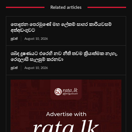
Related articles
පොදුජන පෙරමුණේ මහ ලේකම් සාගර කාරියවසම්
අත්අඩංගුවට
පුවත්
August 10, 2026
ශබ්ද දූෂණයට එරෙහි නව නීති තවම ක්‍රියාත්මක නැහැ,
රෙගුලාසි සැලසුම් කරනවා
පුවත්
August 10, 2026