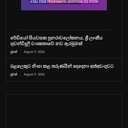
රේඩියෝ සියවසක පුනරාවලෝකනය, ශ්‍රී ලාංකීය
ගුවන්විදුලි වංශකතාවේ නව ඇරඹුමක්
පුවත්
August 9, 2026
බළලෙකුට හිංසා කළ තරුණයින් දෙදෙනා අත්අඩංගුවට
පුවත්
August 9, 2026