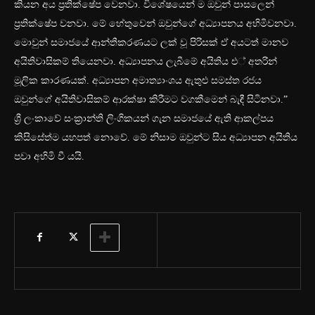
කියන අය ප්‍රතික්ෂේප වෙනවා. විශේෂයෙන් ම ඔවුන් පාසලෙන්
ප්‍රතික්ෂේප වනවා. මේ හේතුවෙන් ඔවුන්ගේ අධ්‍යාපනය අහිමිවනවා.
මොවුන් සමාජයේ ආන්තීකරණයට ලක් වූ පිරිසක් ඒ අයටත් මානව
අයිතිවාසිකම් තියෙනවා. අධ්‍යාපනය ලැබීමේ අයිතිය එ් අතරින්
මූලික කාරණයක්. අධ්‍යාපන අමාත්‍යාංශය ඇතුළු සමස්ත රජය
ඔවුන්ගේ අයිතිවාසිකම් ආරක්ෂා කිරීමට වගකීමෙන් බැඳී සිටිනවා.”
ශ්‍රී ලංකාවේ සංක්‍රාන්ති ලිංගිකයන් ගැන සමාජයේ ඇති ආකල්පය
කිසිසේත්ම යහපත් නොවේ. මේ නිසාම ඔවුන්ට සිය අධ්‍යාපන අයිතිය
පවා අහිමි වී යයි.