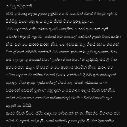
ගැටලු සමුදායකි.
පිරිමි ළමයකු ලෙස උපත ලැබුව ද නව යොවුන් වියේ දී ඔහුට ඇති වූ
සිතිවිළි සමඟ ඔහු ඇය ලෙස ජීවත් වීමට පුරුදු වූවා ය.
“මට ලොකුම අභියෝගය ආවේ ගෙදරින්. ගෙදර අයගෙන් ඇති
වෙන්න බැනුම් ඇහුවා. පස්සේ මට පාසලේ යාළුවන් උසුළු විසුළු කරන
නිසා සහ මට කරදර කරන නිසා මම ඉස්කෝලේ ගියේ අකමැත්තෙන්.
ටික දවසක් අම්මයි තාත්තයි මට ගගහා ඉස්කෝලෙට ඇදගෙන ගියා.
මම ගැහැනු ළමයෙක් වගේ ඉන්න නිසා මගේ ම ගුරුවරු මට ලිංගික
අතවර පවා කළා. ඒ වගේ ම මට අපහාස කරමින් හිංසා කරා. මට
මේක ‍ලොකු මානසික වදයක් වුණා. අන්තිමේ දී මම ඉස්කෝලෙන්
පැනලා ගියා ආපහු ඉස්කෝලේ ගියේ නෑ. මගේ අධ්‍යාපනය 08
වසරෙන් අවසන් වුණා.” ඔහු දැන් ය සෙහාසා ලෙස ජීවත් වන්නීය.
නමුත් අධ්‍යාපනය අතරමග කඩාකප්පල් වීමේ ඛේදවාචකයට ඇය
මුහුණ පා සිටියි.
ඇයට ජීවත් වීමට ස්ථිර ආදායම් මාර්ගයක් නැත. ශිෂ්‍යත්ව විභාගය පවා
සමත් වී ඇතත් පුරුෂ ලිංගයක් සහිතව උපත ලබා ලිංගික දිශානතිය