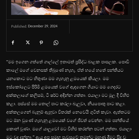
December 29, 2024
Published:
“මම ඉගෙන ගත්තේ ගාල්ලේ ඉතාමත් ප්‍රසිද්ධ බාළක පාසලක. පොඩි
කාලේ මගේ වෙනසක් තිබුණේ නැහැ. ඒත් හයේ හතේ පන්තියට
යනකොට මට හිතුණා මම ගැහැනු ළමයෙක් කියලා. මම
ඉස්කෝලෙට පිරිමි ළමයෙක් වගේ ඇඳගෙන ගියාට මම ගෙදරට
අක්කලාගේ කලිසම්, ටී ෂර්ට් අඳින්න ගත්තා. එයාලා මට මුල දී විහිළු
කළා. පස්සේ මම තොල් පාට කරලා බැලුවා, නියපොතු පාට කළා.
අක්කලගෙන් බැනුම් ඇහුවා විතරක් නෙවෙයි ගුටිත් කෑවා. ඇත්තටම
මට ඕන වුණේ ගැහැනු ළමයෙක් වගේ ජීවත් වෙන්න. මම පන්තියේ
කොන් වුණා. මගේ යාලුවෝ මට විහිළු කරන්න පටන් ගත්තා. එයාලා
මට වද දුන්නා.” ඇය අප සමඟ පැවසුවේ තමන්ට මුහුණ දීමට සිදු වූ