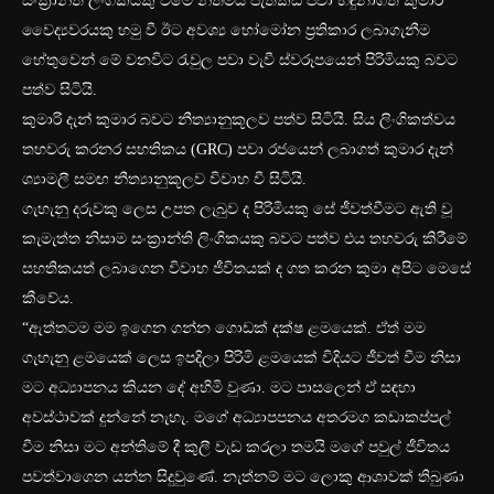
සංක්‍රාන්ති ලිංගිකයකු වීමේ නීතිමය පැතිකඩ පවා හඳුනාගත් කුමාර
වෛද්‍යවරයකු හමු වී ඊට අවශ්‍ය හෝමෝන ප්‍රතිකාර ලබාගැනීම
හේතුවෙන් මේ වනවිට රැවුල පවා වැවී ස්වරූපයෙන් පිරිමියකු බවට
පත්ව සිටියි.
කුමාරි දැන් කුමාර බවට නීත්‍යානුකූලව පත්ව සිටියි. සිය ලිංගිකත්වය
තහවරු කරනර සහතිකය (GRC) පවා රජයෙන් ලබාගත් කුමාර දැන්
ශ්‍යාමලී සමඟ නීත්‍යානුකූලව විවාහ වී සිටියි.
ගැහැනු දරුවකු ලෙස උපත ලැබුව ද පිරිමියකු සේ ජීවත්වීමට ඇති වූ
කැමැත්ත නිසාම සංක්‍රාන්ති ලිංගිකයකු බවට පත්ව එය තහවරු කිරීමේ
සහතිකයත් ලබාගෙන විවාහ ජීවිතයක් ද ගත කරන කුමා අපිට මෙසේ
කීවේය.
“ඇත්තටම මම ඉගෙන ගන්න ගොඩක් දක්ෂ ළමයෙක්. ඒත් මම
ගැහැනු ළමයෙක් ලෙස ඉපදිලා පිරිමි ළමයෙක් විදියට ජීවත් වීම නිසා
මට අධ්‍යාපනය කියන දේ අහිමි වුණා. මට පාසලෙන් ඒ සඳහා
අවස්ථාවක් දුන්නේ නැහැ. මගේ අධ්‍යාපපනය අතරමග කඩාකප්පල්
වීම නිසා මට අන්තිමේ දී කුලී වැඩ කරලා තමයි මගේ පවුල් ජීවිතය
පවත්වාගෙන යන්න සිදුවුණේ. නැත්නම් මට ලොකු ආශාවක් තිබුණා