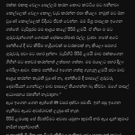
එක්ක එකතු වෙලා සෙල්ලම් කරන කොට කට්ටිය මට බනිනවා
කෙල්ලෙක් වෙලා කොලු වැඩ කරන්න එපා කියලා. නමුත් මට ඕන
වුණේ කෙ‍ාල්ලෙක් විදියට ජීවත් වෙන්න. මම මිශ්‍ර පාසලක ඉගෙන
ගත්තේ. වැඩිපුරම මම ආශ්‍රය කළේ පිරිමි ළමයි. ඒ නිසා ම මට
ගුරුවරුන්ගෙන් ගොඩක් දෝෂාරෝපණ එල්ල වුණා. හතේ අටේ
පන්තියේ දී මට කිසිම හැදියාවක් සංවරකමක් නෑ කියලා සමහර
ගුරුවරු පවා මට පහර දුන්නා. වැඩිහිටි පිරිමි ළමයි මාව එක්කගෙන
ගිහින් මට අතවර කරන්නත් උත්සාහ ගත්තා. මම එයාලට පහර දීලා
බේරිලා ආවා. එකම පන්තියේ ඉගෙන ගත්තු ගැහැනු ළමයි පවා මාව
ආශ්‍රය කරන්න කැමති වුණේ නෑ. අන්තිමේ දී පාසලේ ගුරුවරු
දෙමාපියන් ගෙන්වලා මාව පාසලේ තියාගන්න බෑ කිව්වා. මගේ පාසල්
අධ්‍යාපනය එතනින් නැවතුනා.”
ඇය ඉගෙන ගෙන ඇත්තේ 09 වසර දක්වා පමණි. ඉන් පසු ‍ඉගෙන
ගැනීමට ඇයට අවස්ථාවක් ලැබුණේ නැත.
පිරිමි ළමයකු සේ ජීවත්වීමට අවශ්‍ය යමුනා කුමාරි නම් ඇය දැන් කුමාර
නමින් හඳුන්වාගනී.