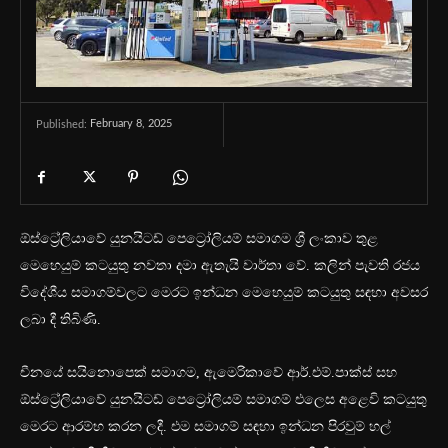
February 8, 2025
Published:
ඕස්ට්‍රේලියාවේ යුනයිටඩ් පෙට්‍රෝලියම් සමාගම ශ්‍රී ලංකාව තුළ
මෙහෙයුම් කටයුතු නවතා දමා ඇතැයි වාර්තා වේ. කලින් පැවති රජය
විදේශීය සමාගම්වලට මෙරට ඉන්ධන මෙහෙයුම් කටයුතු සඳහා අවසර
ලබා දී තිබිණි.
චීනයේ සයිනොපෙක් සමාගම, ඇමෙරිකාවේ ආර්.එම්.පාක්ස් සහ
ඕස්ට්‍රේලියාවේ යුනයිටඩ් පෙට්‍රෝලියම් සමාගම් එලෙස අළෙවි කටයුතු
මෙරට ආරම්භ කරන ලදී. එම සමාගම් සඳහා ඉන්ධන පිරවුම් හල්