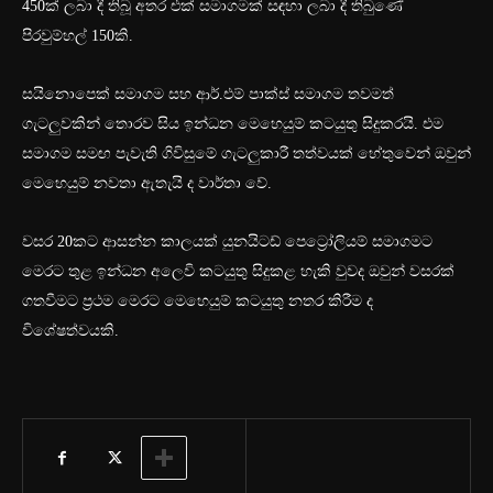
450ක් ලබා දී තිබූ අතර එක් සමාගමක් සඳහා ලබා දී තිබුණේ
පිරවුම්හල් 150කි.
සයිනොපෙක් සමාගම සහ ආර්.එම් පාක්ස් සමාගම තවමත්
ගැටලුවකින් තොරව සිය ඉන්ධන මෙහෙයුම් කටයුතු සිදුකරයි. එම
සමාගම සමඟ පැවැති ගිවිසුමේ ගැටලුකාරී තත්වයක් හේතුවෙන් ඔවුන්
මෙහෙයුම් නවතා ඇතැයි ද වාර්තා වේ.
වසර 20කට ආසන්න කාලයක් යුනයිටඩ් පෙට්‍රෝලියම් සමාගමට
මෙරට තුළ ඉන්ධන අලෙවි කටයුතු සිදුකළ හැකි වුවද ඔවුන් වසරක්
ගතවීමට ප්‍රථම මෙරට මෙහෙයුම් කටයුතු නතර කිරීම ද
විශේෂත්වයකි.