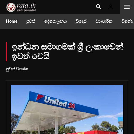
Home
පුවත්
දේශපාලනය
විදෙස්
ව්‍යාපාරික
විශේෂ
ඉන්ධන සමාගමක් ශ්‍රී ලංකාවෙන්
ඉවත් වෙයි
පුවත් විශේෂ