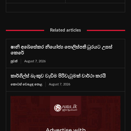
Related articles
ෂානි අබේසේකර නියෝජ්‍ය පොලිස්පති ධුරයට උසස්
කෙරේ
පුවත්
August 7, 2026
කාර්ගිල්ස් බැංකුව වැඩිම පිරිවැටුමක් වාර්ථා කරයි
කොටස් වෙළෙඳ පොළ
August 7, 2026