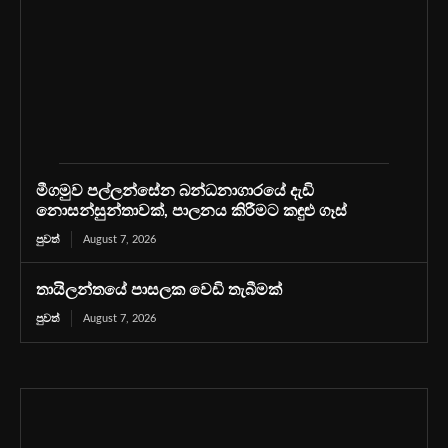
මීගමුව පල්ලන්සේන බන්ධනාගාරයේ දැඩි
නොසන්සුන්තාවක්, පාලනය කිරීමට කඳුළු ගෑස්
පුවත්
August 7, 2026
තායිලන්තයේ පාසලක වෙඩි තැබීමක්
පුවත්
August 7, 2026