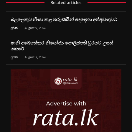
Related articles
බළලෙකුට හිංසා කළ තරුණයින් දෙදෙනා අත්අඩංගුවට
පුවත්
August 9, 2026
ෂානි අබේසේකර නියෝජ්‍ය පොලිස්පති ධුරයට උසස්
කෙරේ
පුවත්
August 7, 2026