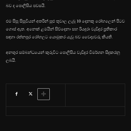
බව ද පොලිසිය පවසයි.
එම සිසු සිසුවියන් අතරින් සුළු තුවාල ලැබූ 10 දෙනකු රෝහලෙන් පිටව
ගොස් ඇත. අනෙක් ළමයින් සිව්දෙනා සහ රියදුරා වැඩිදුර ප්‍රතිකාර
සඳහා රත්නපුර රෝහලට යොමුකර යැවූ බව වෛද්‍යවරු කියති.
අනතුර සම්බන්ධයෙන් කුරුවිට පොලීසිය වැඩිදුර විමර්ශන සිදුකරනු
ලබයි.