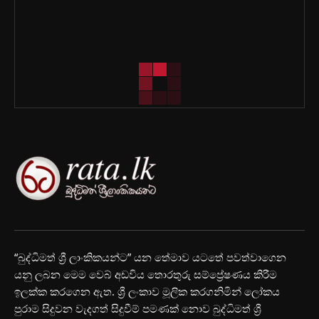
“බුද්ධිමත් ශ්‍රී ලාංකිකයන්ට” යන තේමාව යටතේ පවත්වාගෙන
යනු ලබන මෙම වෙබ් අඩවිය තොරතුරු සම්ප්‍රේෂණය කිරීම
ඉලක්ක කරගෙන ඇත. ශ්‍රී ලංකාව මූලික කරගනිමින් ලෝකය
පුරාම සිදුවන වැදගත් සිදුවීම් පමණක් නොව බුද්ධිමත් ශ්‍රී