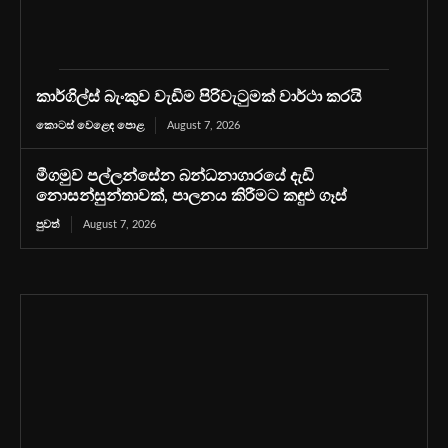
කාර්ගිල්ස් බැංකුව වැඩිම පිරිවැටුමක් වාර්ථා කරයි
කොටස් වෙළෙඳ පොළ
August 7, 2026
මීගමුව පල්ලන්සේන බන්ධනාගාරයේ දැඩි
නොසන්සුන්තාවක්, පාලනය කිරීමට කඳුළු ගෑස්
පුවත්
August 7, 2026