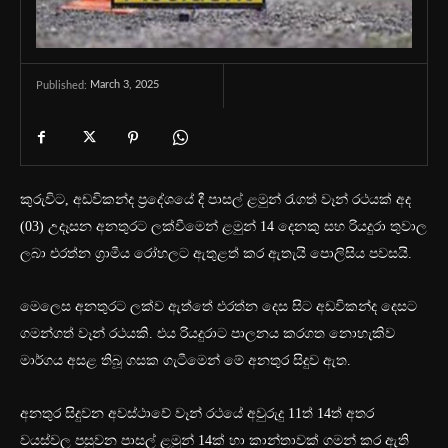
March 3, 2025
Published:
කුරුවිට, අඩවිකන්ද ප්‍රදේශයේ දී පාසල් ළමුන් රැගත් වෑන් රථයක් අද
(03) උදෑසන අනතුරට ලක්වීමෙන් ළමුන් 14 දෙනකු සහ රියදුරා තුවාල
ලබා එරත්න ග්‍රාමීය රෝහලට ඇතුළත් කර ඇතැයි පොලිසිය පවසයි.
මෙලෙස අනතුරට ලක්ව ඇත්තේ එරත්න දෙස සිට අඩවිකන්ද දෙසට
ගමන්ගත් වෑන් රථයකි. එය රියදුරාට පාලනය කරගත නොහැකිව
මාර්ගය අසළ තිබූ ගසක ගැටීමෙන් මේ අනතුර සිදුව ඇත.
අනතුර සිදුවන අවස්ථාවේ වෑන් රථයේ අවුරුදු 11ත් 14ත් අතර
වයස්වල පසුවන පාසල් ළමුන් 14ක් හා කාන්තාවක් ගමන් කර ඇති