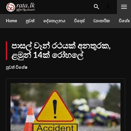
Home
පුවත්
දේශපාලනය
විදෙස්
ව්‍යාපාරික
විශේෂ
පාසල් වෑන් රථයක් අනතුරක,
ළමුන් 14ක් රෝහලේ
පුවත් විශේෂ