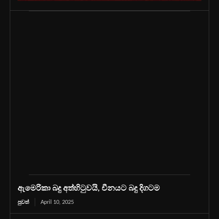
ඇමෙරිකා බදු අත්හිටුවයි, චීනයට බදු දිගටම
පුවත්
April 10, 2025