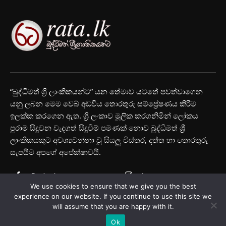
“බුද්ධිමත් ශ්‍රී ලාංකිකයන්ට” යන තේමාව යටතේ පවත්වාගෙන
යනු ලබන මෙම වෙබ් අඩවිය තොරතුරු සම්ප්‍රේෂණය කිරීම
ඉලක්ක කරගෙන ඇත. ශ්‍රී ලංකාව මූලික කරගනිමින් ලෝකය
පුරාම සිදුවන වැදගත් සිදුවීම් පමණක් නොව බුද්ධිමත් ශ්‍රී
ලාංකිකයකුට අවශ්‍යවන්නා වූ සියලු විස්තර, දත්ත හා තොරතුරු
සැපයීම අපගේ අපේක්ෂාවයි.
Facebook
Instagram
We use cookies to ensure that we give you the best
Youtube
experience on our website. If you continue to use this site we
will assume that you are happy with it.
Ok
© Rata.lk 2025 All Rights Reserved