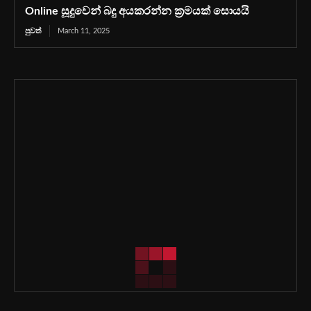
Online සූදුවෙන් බදු අයකරන්න ක්‍රමයක් සොයයි
පුවත්
March 11, 2025