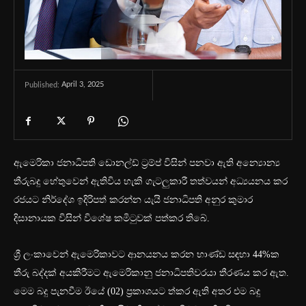
April 3, 2025
Published:
ඇමෙරිකා ජනාධිපති ඩොනල්ඩ් ට්‍රම්ප් විසින් පනවා ඇති අන්‍යොන්‍ය
තීරුබදු හේතුවෙන් ඇතිවිය හැකි ගැටලුකාරී තත්වයන් අධ්‍යයනය කර
රජයට නිර්දේශ ඉදිරිපත් කරන්න යැයි ජනාධිපති අනුර කුමාර
දිසානායක විසින් විශේෂ කමිටුවක් පත්කර තිබේ.
ශ්‍රී ලංකාවෙන් ඇමෙරිකාවට ආනයනය කරන භාණ්ඩ සඳහා 44%ක
තීරු බද්දක් අයකිරීමට ඇමෙරිකානු ජනාධිපතිවරයා තීරණය කර ඇත.
මෙම බදු පැනවීම ඊයේ (02) ප්‍රකාශයට ත්කර ඇති අතර එම බදු