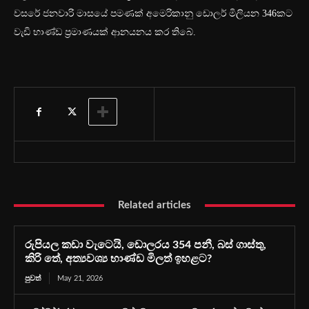
වසරේ ජනවාරි මාසයේ පමණක් අමෙරිකානු ඩොලර් මිලියන 346කට
වැඩි භාණ්ඩ ප්‍රමාණයක් ආනයනය කර තිබේ.
Related articles
රුපියල කඩා වැටෙයි, ඩොලරය 354 පනී, බස් ගාස්තු,
කිරි තේ, අත්‍යවශ්‍ය භාණ්ඩ මිලත් ඉහළට?
පුවත්
May 21, 2026