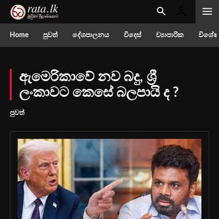
Home
පුවත්
දේශපාලනය
විදෙස්
ව්‍යාපාරික
විශේෂ
ඇමෙරිකාවේ නව බදු, ශ්‍රී
ලංකාවට කෙසේ බලපායි ද ?
පුවත්