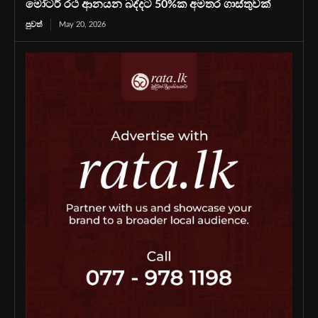
මෝටර් රථ ආනයන බද්දට 50%ක අමතර ගාස්තුවක්
පුවත්
May 20, 2026