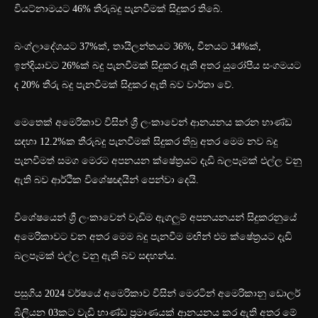
වියට්නාමයට 46% තීරුබදු පැනවීමක් සිදුකර තිබේ.
බංග්ලාදේශයට 37%ක්, තායිලන්තයට 36%, චීනයට 34%ක්,
ඉන්දියාවට 26%ක් බදු පැනවීමක් සිදුකර ඇති අතර යුරෝපීය සංගමයට
ද 20% තීරු බදු පැනවීමක් සිදුකර ඇති බව වාර්තා වේ.
මෙතෙක් අමෙරිකාව විසින් ශ්‍රී ලංකාවෙන් ආනයනය කරන භාණ්ඩ
සඳහා 12.2%ක තීරුබදු පැනවීමක් සිදුකර තිබු අතර මෙම නව බදු
පැනවීමත් සමග මෙරට අපනයන ක්ෂේත්‍රයට දැඩි බලපෑමක් එල්ල වනු
ඇති බව ආර්ථික විශේෂඥයින් පෙන්වා දෙයි.
විශේෂයෙන් ශ්‍රී ලංකාවෙන් වැඩිම ඇගලුම් අපනයනයන් සිදුකරනුයේ
අමෙරිකාවට වන අතර මෙම බදු පැනවීම මඟින් එම ක්ෂේත්‍රයට දැඩි
බලපෑමක් එල්ල වනු ඇති බව සඳහන්ය.
පසුගිය 2024 වර්ෂයේ අමෙරිකාව විසින් මෙරටින් අමෙරිකානු ඩොලර්
බිලියන 03කට වැඩි භාණ්ඩ ප්‍රමාණයක් ආනයනය කර ඇති අතර මේ