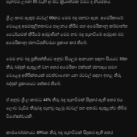
පැනවීම ලබන 05 වැනි දා සිට ක්‍රියාත්මක වීමට ද නියමිතය.
ශ්‍රී ලංකාව ඇතුළු රටවල් 60කට මෙම බදු පනවා ඇත. අමෙරිකාවේ
වෙළෙඳ අසමතුලිතතාවය පාලනය කිරීම සහ අමෙරිකානු කර්මාන්ත
ධෛර්යමත් කිරීමේ අරමුණින් මෙම නව බදු පැනවීමේ අරමුණ බව
අමෙරිකානු ජනාධිපතිවරයා ප්‍රකාශ කර තිබේ.
මෙම නව බදු ප්‍රතිපත්තියට අනුව සියලුම ආනයන සඳහා සියයට 10ක
තීරු බද්දක් ඇතුළත් වන අතර අමෙරිකා එක්සත් ජනපදය සමග
වෙළෙඳ අතිරික්තයක් පවත්වාගෙන යන රටවල් සඳහා ඉහළ තීරු
බද්දක් ප්‍රකාශයට පත්කර තිබේ.
ඒ අනුව ශ්‍රී ලංකාවට 44% තීරු බදු පැනවීමක් සිදුකර ඇති අතර එය
ලොව වැඩිම තීරුබදු පැනවූ පළමු රටවල් පහ අතරට ඇතුළත්ව තිබීම
විශේෂත්වයකි.
කාම්බෝජනයට 49%ක තීරු බදු පැනවීමක් සිදුකර ඇති අතර