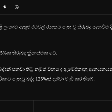
ශ්‍රී ලංකාව ඇතුළු රටවල් රැසකට පැන වූ තීරුබදු පැනවීම 
ක තීරුබදු ක්‍රියාත්මක වේ.
ු බද්දක් පනවා තිබූ නමුත් චීනය ද ඇමෙරිකානු ආනයනයන
ාව පැනවූ බද්ද 125%ක් දක්වා වැඩි කර තිබේ.