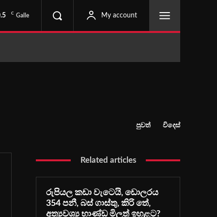
C
.5
My account
Galle
පුවත්
විදෙස්
Related articles
රුපියල කඩා වැටෙයි, ඩොලරය
354 පනී, බස් ගාස්තු, කිරි තේ,
අත්‍යවශ්‍ය භාණ්ඩ මිලත් ඉහළට?