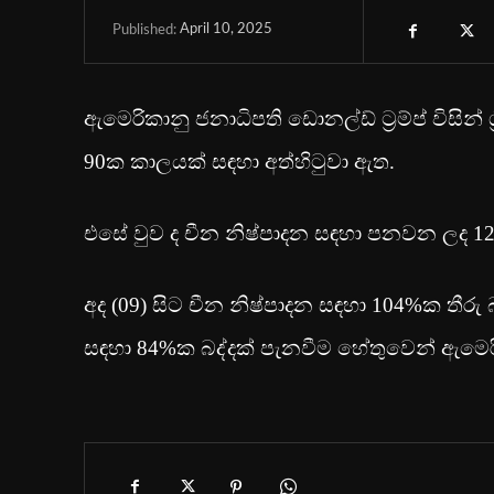
April 10, 2025
Published:
ඇමෙරිකානු ජනාධිපති ඩොනල්ඩ් ට්‍රම්ප් විසින් 
90ක කාලයක් සඳහා අත්හිටුවා ඇත.
එසේ වුව ද චීන නිෂ්පාදන සඳහා පනවන ලද 125%
අද (09) සිට චීන නිෂ්පාදන සඳහා 104%ක තීර
සඳහා 84%ක බද්දක් පැනවීම හේතුවෙන් ඇමෙරික