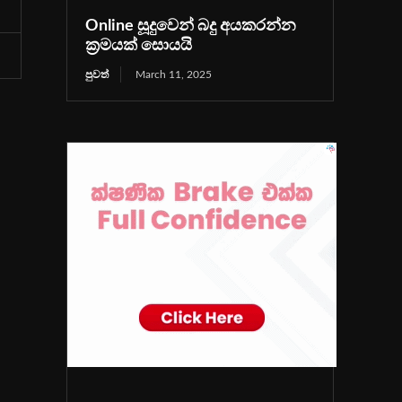
Online සූදුවෙන් බදු අයකරන්න
ක්‍රමයක් සොයයි
පුවත්
March 11, 2025