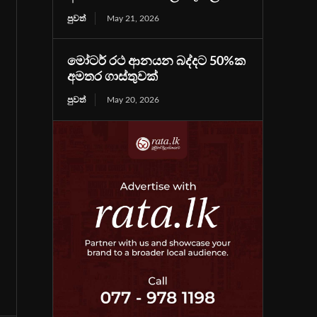
පුවත්
May 21, 2026
මෝටර් රථ ආනයන බද්දට 50%ක
අමතර ගාස්තුවක්
පුවත්
May 20, 2026