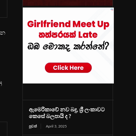
දින
්
ඇමෙරිකාවේ නව බදු, ශ්‍රී ලංකාවට
කෙසේ බලපායි ද ?
පුවත්
April 3, 2025