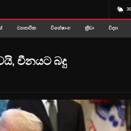
30
ස්
ව්‍යාපාරික
විශේෂාංග
ක්‍රීඩා
විද්‍යා
වයි, චීනයට බදු