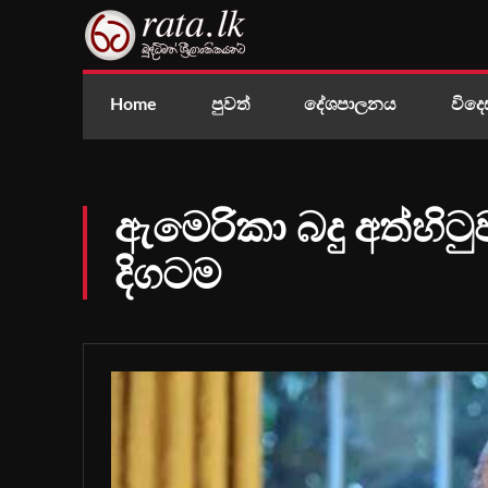
Home
පුවත්
දේශපාලනය
විදෙ
ඇමෙරිකා බදු අත්හිටු
දිගටම