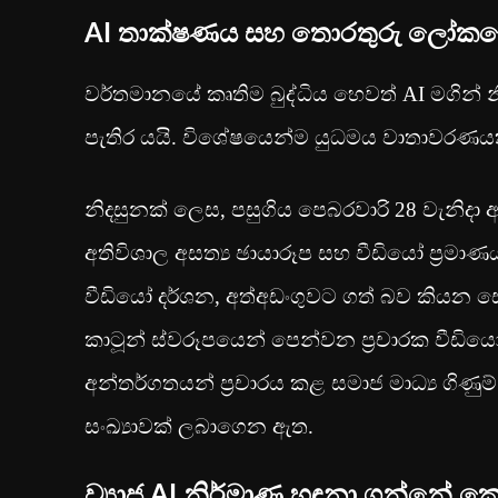
AI තාක්ෂණය සහ තොරතුරු ලෝක
වර්තමානයේ කෘතිම බුද්ධිය හෙවත් AI මගින් 
පැතිර යයි. විශේෂයෙන්ම යුධමය වාතාවරණය
නිදසුනක් ලෙස, පසුගිය පෙබරවාරි 28 වැනිදා ආ
අතිවිශාල අසත්‍ය ඡායාරූප සහ වීඩියෝ ප්‍රමාණ
වීඩියෝ දර්ශන, අත්අඩංගුවට ගත් බව කියන සොල
කාටූන් ස්වරූපයෙන් පෙන්වන ප්‍රචාරක වීඩිය
අන්තර්ගතයන් ප්‍රචාරය කළ සමාජ මාධ්‍ය ගිණ
සංඛ්‍යාවක් ලබාගෙන ඇත.
ව්‍යාජ AI නිර්මාණ හඳුනා ගන්නේ ක