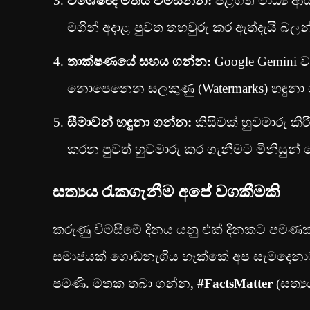
විශේෂඥ මතය විමසන්න:
පිළිගත් මාධ්‍ය
මගින් අදාළ පුවත තහවුරු කර ඇත්දැයි බලන
තාක්ෂණයේ සහය ගන්න:
Google Gemini ව
නොපෙනෙන සලකුණු (Watermarks) හඳුනා 
සීමාවන් හඳුනා ගන්න:
කිසිවක් හුවමාරු ක
කරන පුවත් හුවමාරු කර ගැනීමට මිනිසුන්
සත්‍යය රැකගැනීම අපේ වගකීමකි
කරුණු විමසීමේ දිනය යනු එක් දිනකට පමණක්
සමාජයක් ගොඩනැගිය හැක්කේ අප සැමදෙනා
පමණි. මතක තබා ගන්න,
#FactsMatter
(සත්‍ය