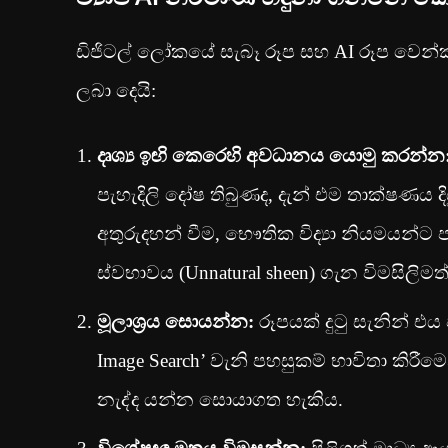
ඩිජිටල් ලෝකයේ සැබෑ රූප සහ AI රූප වෙන්
ලබා දෙයි:
දෘශ්‍ය ඉඟි කෙරෙහි අවධානය යොමු කරන්න
පැහැදිලි දෝෂ තිබුණද, දැන් එම තාක්ෂණය ද
අතුරුදහන් වීම, භෞතික විද්‍යා නියමයන්ට 
ස්වභාවය (Unnatural sheen) ගැන විමසිලිමත
මූලාශ්‍රය සොයන්න:
රූපයක් දුටු සැනින් එය
Image Search’ වැනි පහසුකම් භාවිතා කිරී
නැද්ද යන්න සොයාගත හැකිය.