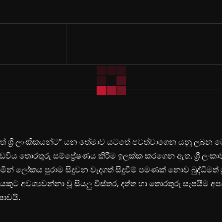
ිමත් ශ්‍රී ලාංකිකයන්ට” යන තේමාව යටතේ පවත්වාගෙන යනු ලබන 
ඩවිය තොරතුරු සම්ප්‍රේෂණය කිරීම ඉලක්ක කරගෙන ඇත. ශ්‍රී ලංකා
ින් ලෝකය පුරාම සිදුවන වැදගත් සිදුවීම් පමණක් නොව බුද්ධිමත් ශ්‍
යකුට අවශ්‍යවන්නා වූ සියලු විස්තර, දත්ත හා තොරතුරු සැපයීම අ
ෂාවයි.