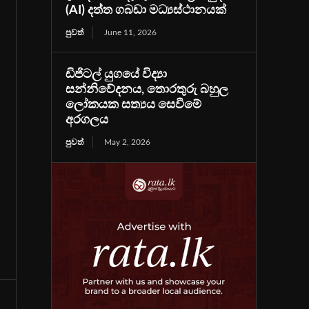
(AI) දත්ත ගබඩා මධ්‍යස්ථානයක්
පුවත්
June 11, 2026
ඩිජිටල් යුගයේ විද්‍යා
සන්නිවේදනය, තොරතුරු බහුල
ලෝකයක සත්‍යය සෙවීමේ
අරගලය
පුවත්
May 2, 2026