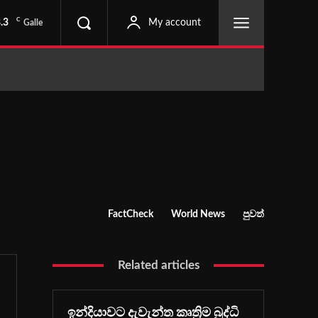
C
.3
My account
Galle
FactCheck
World News
පුවත්
Related articles
ඉන්දියාවට දැවැන්ත කෘත්‍රිම බුද්ධි