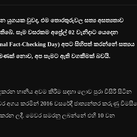
 යුගයක වුවද, එම තොරතුරුවල සත්‍ය අසත්‍යතාව
තිබේ. සෑම වසරකම අප්‍රේල් 02 වැනිදාට යෙදෙන
ional Fact-Checking Day) අපට සිහිපත් කරන්නේ සත්‍යය
පමණක් නොව, අප සැමට ඇති වගකීමක් බවයි.
දුකරන හානිය අවම කිරීම සඳහා ලොව පුරා විසිරී සිටින
ර අගය කරමින් 2016 වසරේදී ජාත්‍යන්තර කරුණු විමසී
පත් කරන ලදී. මෙවර සමරනු ලබන්නේ එහි 10 වන