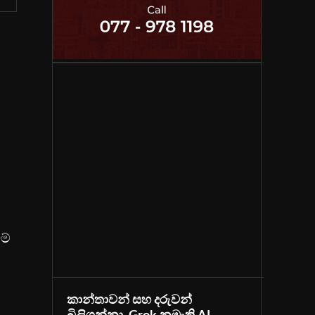
මේ
කාන්තාවන් සහ දරුවන්