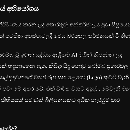
යේ අභියෝගය
නිර්මාණය කරන ලද තොරතුරු අන්තර්ජාලය පුරා සීඝ්‍රයෙන
ක් පවතින අවස්ථාවලදී මෙය බරපතල තර්ජනයක් වී තිබ
රම්භ වූ ඉරාන යුද්ධය ආශ්‍රිතව AI මගින් නිපදවන ලද
යක් හඳුනාගෙන ඇත. කිසිදා සිදු නොවූ බෝම්බ ප්‍රහාරවල
්දාදුවන්ගේ ව්‍යාජ රූප සහ ලෙගෝ (Lego) කුට්ටි වැනි
ෝ පවා මේ අතර වේ. එක් වාර්තාවකට අනුව, මෙවැනි ව්‍ය
ුම් කිහිපයක් පමණක් බිලියනයකට අධික නැරඹුම් වාර
ෙසේද?