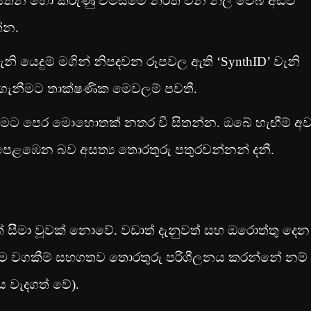
 ආයතන හෝ කරුණු විමසීමේ නිරත වන නිල වෙබ් අඩවි
්න.
ැනි යෙදුම් මගින් නිපදවන රූපවල ඇති ‘SynthID’ වැනි
ගැනීමට තාක්ෂණික මෙවලම් පවතී.
ිරීමට පෙර මොහොතක් නතර වී සිතන්න. ඔබේ හැඟීම් අව
 පෙළඹෙන බව අසත්‍ය තොරතුරු පතුරවන්නන් දනී.
 සීමා වූවක් නොවේ. වඩාත් දැනුවත් සහ ඔරොත්තු දෙන
ම වගකීම් සහගතව තොරතුරු පරිශීලනය කරන්නේ නම්
ය වැදගත් වේ).