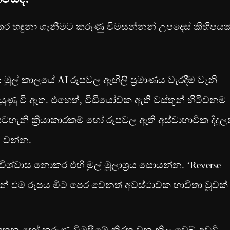
කර හඳුනා ගැනීමට කරුණු විමසන්නන් උපදෙස් කිහිපයක
:
මුල් කාලයේ AI රූපවල ඇඟිලි ප්‍රමාණය වැරදීම වැනි
ියුණු වී ඇත. එහෙත්, වීඩියෝවක ඇති වස්තූන් හිටිවනම
පටහැනි ක්‍රියාකාරකම් හෝ රූපවල ඇති අස්වාභාවික දිදු
් වන්න.
 විශ්වාස නොකර එහි මුල් මූලාශ්‍රය සොයන්න. ‘Reverse
මෙන් එම රූපය මීට පෙර වෙනත් අවස්ථාවක භාවිතා වූවක් 