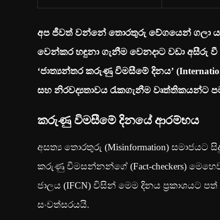
අප ජීවත් වන්නේ තොරතුරු වේගයෙන් ගලා යන
වෙන්කර හඳුනා ගැනීම වෙනදාට වඩා අසීරු වී 
‘ජාත්‍යන්තර කරුණු විමසීමේ දිනය’ (Internat
සහ නිරවද්‍යතාවය රැකගැනීම වෘත්තිකයන්ට 
කරුණු විමසීමේ දිනයේ ආරම්භය
අසත්‍ය තොරතුරු (Misinformation) සමාජයට සි
කරුණු විමසන්නන්ගේ (Fact-checkers) මෙහෙව
ජාලය (IFCN) විසින් මෙම දිනය ප්‍රකාශයට 
සංවත්සරයයි.