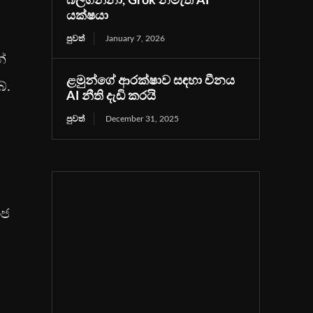
බිලිගන්නා, Grok නමැති AI
යක්ෂයා
පුවත්
January 7, 2026
්
ළමුන්ගේ ආරක්ෂාව සඳහා චීනය
ේ.
AI නීති දැඩි කරයි
පුවත්
December 31, 2025
ාජ