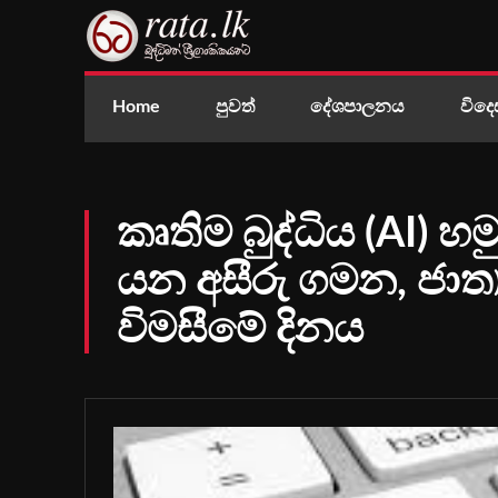
Home
පුවත්
දේශපාලනය
විදෙ
කෘතිම බුද්ධිය (AI) 
යන අසීරු ගමන, ජාත්
විමසීමේ දිනය