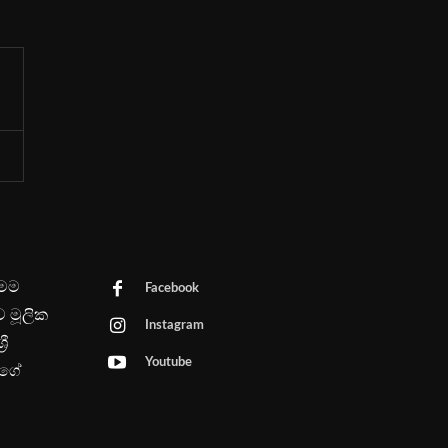
මෙම
Facebook
ව මූලික
Instagram
රී
Youtube
පගේ