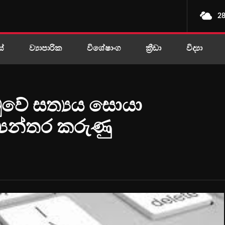
28
ස්
ව්‍යාපාරික
විශේෂාංග
ක්‍රීඩා
විද්‍යා
හමුවේ සත්‍යය සොයා
‍යන්තර කරුණු