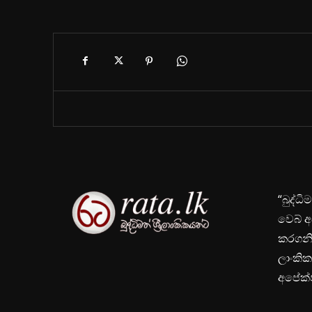
“බුද්ධ
වෙබ් අ
කරගනිම
ලාංකික
අපේක්