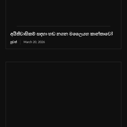
අයිතිවාසිකම් සඳහා හඬ නගන මලෛයහ කාන්තාවෝ
පුවත්
March 20, 2026