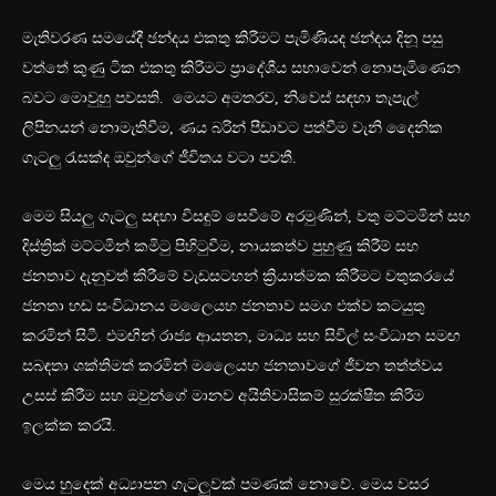
මැතිවරණ සමයේදී ඡන්දය එකතු කිරීමට පැමිණියද ඡන්දය දිනූ පසු
වත්තේ කුණු ටික එකතු කිරිමට ප්‍රාදේශීය සභාවෙන් නොපැමිණෙන
බවට මොවුහු පවසති. මෙයට අමතරව, නිවෙස් සඳහා තැපැල්
ලිපිනයන් නොමැතිවීම, ණය බරින් පීඩාවට පත්වීම වැනි දෛනික
ගැටලු රැසක්ද ඔවුන්ගේ ජීවිතය වටා පවතී.
මෙම සියලු ගැටලු සඳහා විසඳුම් සෙවීමේ අරමුණින්, වතු මට්ටමින් සහ
දිස්ත්‍රික් මට්ටමින් කමිටු පිහිටුවීම, නායකත්ව පුහුණු කිරීම් සහ
ජනතාව දැනුවත් කිරීමේ වැඩසටහන් ක්‍රියාත්මක කිරීමට වතුකරයේ
ජනතා හඬ සංවිධානය මලෛයහ ජනතාව සමග එක්ව කටයුතු
කරමින් සිටී. එමඟින් රාජ්‍ය ආයතන, මාධ්‍ය සහ සිවිල් සංවිධාන සමඟ
සබඳතා ශක්තිමත් කරමින් මලෛයහ ජනතාවගේ ජීවන තත්ත්වය
උසස් කිරීම සහ ඔවුන්ගේ මානව අයිතිවාසිකම් සුරක්ෂිත කිරීම
ඉලක්ක කරයි.
මෙය හුදෙක් අධ්‍යාපන ගැටලුවක් පමණක් නොවේ. මෙය වසර