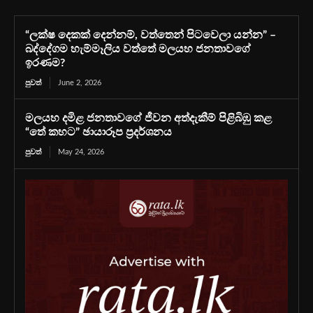
“ලක්ෂ දෙකක් දෙන්නම්, වත්තෙන් පිටවෙලා යන්න” –
බද්දේගම හැම්මෑලිය වත්තේ මලයහ ජනතාවගේ
ඉරණම?
පුවත්
June 2, 2026
මලයහ දමිළ ජනතාවගේ ජීවන අත්දැකීම් පිළිබිඹු කළ
“තේ කහට” ඡායාරූප ප්‍රදර්ශනය
පුවත්
May 24, 2026