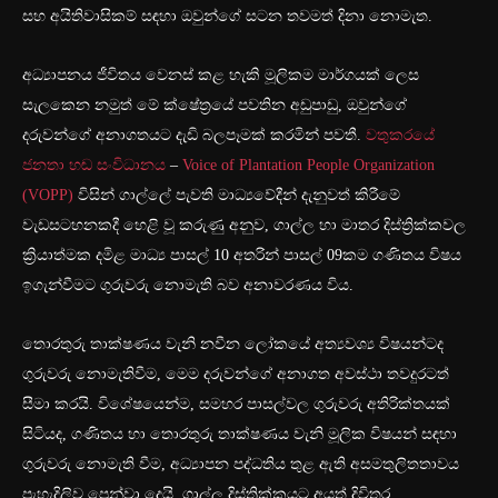
සහ අයිතිවාසිකම් සඳහා ඔවුන්ගේ සටන තවමත් දිනා නොමැත.
අධ්‍යාපනය ජීවිතය වෙනස් කළ හැකි මූලිකම මාර්ගයක් ලෙස
සැලකෙන නමුත් මේ ක්ෂේත්‍රයේ පවතින අඩුපාඩු, ඔවුන්ගේ
දරුවන්ගේ අනාගතයට දැඩි බලපෑමක් කරමින් පවතී.
වතුකරයේ
ජනතා හඬ සංවිධානය
–
Voice of Plantation People Organization
(VOPP)
විසින් ගාල්ලේ පැවති මාධ්‍යවේදීන් දැනුවත් කිරීමේ
වැඩසටහනකදී හෙළි වූ කරුණු අනුව, ගාල්ල හා මාතර දිස්ත්‍රික්කවල
ක්‍රියාත්මක දමිළ මාධ්‍ය පාසල් 10 අතරින් පාසල් 09කම ගණිතය විෂය
ඉගැන්වීමට ගුරුවරු නොමැති බව අනාවරණය විය.
තොරතුරු තාක්ෂණය වැනි නවීන ලෝකයේ අත්‍යවශ්‍ය විෂයන්ටද
ගුරුවරු නොමැතිවීම, මෙම දරුවන්ගේ අනාගත අවස්ථා තවදුරටත්
සීමා කරයි. විශේෂයෙන්ම, සමහර පාසල්වල ගුරුවරු අතිරික්තයක්
සිටියද, ගණිතය හා තොරතුරු තාක්ෂණය වැනි මූලික විෂයන් සඳහා
ගුරුවරු නොමැති වීම, අධ්‍යාපන පද්ධතිය තුළ ඇති අසමතුලිතතාවය
පැහැදිලිව පෙන්වා දෙයි. ගාල්ල දිස්ත්‍රික්කයට අයත් දිවිතුර