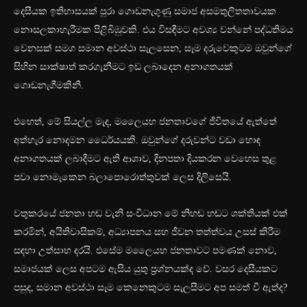
දෙසීයක ඉතිහාසයක් පුරා ගොඩනැගුණු සමාජ අසමතුලිතතාවයක
නොසලකාහැරීමක පිළිබිඹුවකි. එය විසඳීමට අවශ්‍ය වන්නේ පද්ධතිමය
වෙනසක් සමග සමාන අවස්ථා සැලසෙන, සෑම දරුවෙකුටම ඔවුන්ගේ
සිහින සාක්ෂාත් කරගැනීමට ඉඩ ලබාදෙන අනාගතයක්
ගොඩනැගීමකිනි.
එහෙත්, මේ සියල්ල මැද, මලෛයහ ජනතාවගේ ජීවිතයේ ඇත්තේ
අත්හැර නොදමන ධෛර්යයකි. ඔවුන්ගේ දරුවන්ට වඩා හොඳ
අනාගතයක් ලබාදීමට ඇති ආශාව, දිනපතා දියකරන වෙහෙස තුළ
පවා නොමැකෙන බලාපොරොත්තුවක් ලෙස දිලිසෙයි.
වතුකරයේ ජනතා හඬ වැනි සංවිධාන මේ නිහඬ හඬට ශක්තියක් එක්
කරමින්, අයිතිවාසිකම්, අධ්‍යාපනය සහ ජීවන තත්ත්වය උසස් කිරීම
සඳහා උත්සාහ දරයි. එසේම මලෛයහ ජනතාවට පමණක් නොව,
සමාජයක් ලෙස අපටම ඇසිය යුතු ප්‍රශ්නයක්ද වේ. වසර දෙසීයකට
පසුද, සමාන අවස්ථා සෑම කෙනෙකුටම සැලසීමට අප සමත් වී ඇත්ද?