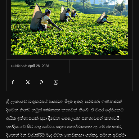
April 28, 2026
Published:
ශ්‍රී ලංකාවේ වතුකරයේ පාවෙන මීදුම් අතර, පරම්පරා ගණනාවක්
දිවෙන නිහඬ නමුත් ඉකිගසන කතාවක් තිබේ. ඒ වසර දෙසීයකට
අධික ඉතිහාසයක් පුරා දිවෙන මලෛයහ ජනතාවගේ කතාවයි.
ඉන්දියාවේ සිට වතු සේවය සඳහා ගෙන්වාගෙන ආ මේ ජනතාව,
දිනෙන් දින වැඩකිරීම් මැද ජීවිත ගොඩනඟා ගත්තද, සමාන අවස්ථා