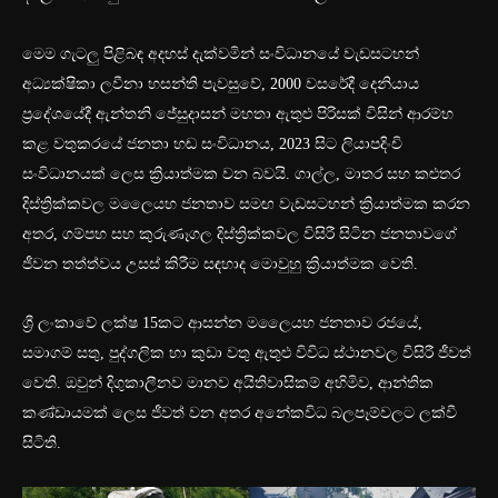
මෙම ගැටලු පිළිබඳ අදහස් දැක්වමින් සංවිධානයේ වැඩසටහන්
අධ්‍යක්ෂිකා ලවීනා හසන්ති පැවසුවේ, 2000 වසරේදී දෙනියාය
ප්‍රදේශයේදී ඇන්තනි ජේසුදාසන් මහතා ඇතුළු පිරිසක් විසින් ආරම්භ
කළ වතුකරයේ ජනතා හඬ සංවිධානය, 2023 සිට ලියාපදිංචි
සංවිධානයක් ලෙස ක්‍රියාත්මක වන බවයි. ගාල්ල, මාතර සහ කළුතර
දිස්ත්‍රික්කවල මලෛයහ ජනතාව සමඟ වැඩසටහන් ක්‍රියාත්මක කරන
අතර, ගම්පහ සහ කුරුණෑගල දිස්ත්‍රික්කවල විසිරී සිටින ජනතාවගේ
ජීවන තත්ත්වය උසස් කිරීම සඳහාද මොවුහු ක්‍රියාත්මක වෙති.
ශ්‍රී ලංකාවේ ලක්ෂ 15කට ආසන්න මලෛයහ ජනතාව රජයේ,
සමාගම් සතු, පුද්ගලික හා කුඩා වතු ඇතුළු විවිධ ස්ථානවල විසිරී ජීවත්
වෙති. ඔවුන් දිගුකාලීනව මානව අයිතිවාසිකම් අහිමිව, ආන්තික
කණ්ඩායමක් ලෙස ජීවත් වන අතර අනේකවිධ බලපෑම්වලට ලක්වී
සිටිති.