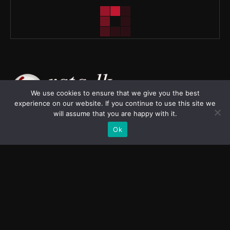
We use cookies to ensure that we give you the best
experience on our website. If you continue to use this site we
will assume that you are happy with it.
Ok
“බුද්ධිමත් ශ්‍රී ලාංකිකයන්ට” යන තේමාව යටතේ පවත්වාගෙන
යනු ලබන මෙම වෙබ් අඩවිය තොරතුරු සම්ප්‍රේෂණය කිරීම
ඉලක්ක කරගෙන ඇත. ශ්‍රී ලංකාව මූලික කරගනිමින් ලෝකය
පුරාම සිදුවන වැදගත් සිදුවීම් පමණක් නොව බුද්ධිමත් ශ්‍රී
ලාංකිකයකුට අවශ්‍යවන්නා වූ සියලු විස්තර, දත්ත හා තොරතුරු
සැපයීම අපගේ අපේක්ෂාවයි.