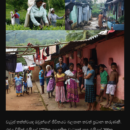
වැටුප් තත්ත්වයද ඔවුන්ගේ ජීවිතයට බලපාන තවත් ප්‍රධාන කරුණකි.
රජය විසින් රුපියල් 1750ක දෛනික වැටුපක් සහ රුපියල් 200ක