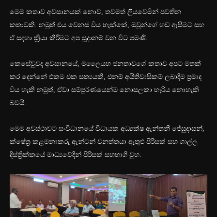
මෙම කතාව අවසානයක් නොව, තවමත් ලියවෙමින් පවතින
කතාවකි. නමුත් එය වෙනස් විය හැක්කේ, ඔවුන්ගේ හඬ ඇසීමට සහ
ඒ සඳහා ක්‍රියා කිරීමට අප සූදානම් වන විට පමණි.
කෙසේවුවද අවසානයේ, මලෛයහ ජනතාවගේ කතාව අපට මතක්
කර දෙන්නේ එකම එක සත්‍යයකි, එනම් අයිතිවාසිකම් ලබාදීම ප්‍රමාද
විය හැකි නමුත්, ඒවා සම්පූර්ණයෙන්ම නොසලකා හැරිය නොහැකි
බවයි.
මෙම අවස්ථාවට සංවිධානයේ විධායක අධ්‍යක්ෂ ඇන්තනී ජේසුදාසන්,
ක්ෂේත්‍ර කළමනාකරු ඇන්ටන් වනත්තයා ඇතුළු පිරිසක් සහ ගාල්ල
දිස්ත්‍රික්කයේ මාධ්‍යවේදීන් පිරිසක් සහභාගී වූහ.