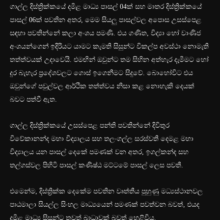
ගාල්ල දිස්ත්‍රික්කයේ දමිළ මාධ්‍ය පාසල් 04ක් සහ මාතර දිස්ත්‍රික්කයේ
පාසල් 06ක් පවතින අතර, මෙම සියලු පාසල්වල අපොස උසස්පෙළ
සඳහා පවතින්නේ කලා අංශය පමණි. එය ගණිත, විද්‍යා හෝ වාණිජ
අංශයන්ගෙන් ඉදිරියට යාමට කැමති සිසුන්ට විකල්ප අවස්ථා නොමැති
තත්ත්වයක් උදාවෙයි. එමඟින් ඔවුන්ට තම සිහින අත්හැර දැමීමට හෝ
දුර බැහැර ප්‍රදේශවලට ගොස් ඉගෙනීමට සිදුවේ. බොහෝවිට එය
ඔවුන්ගේ පවුල්වල ආර්ථික තත්ත්වය නිසා කළ නොහැකි දෙයක්
බවට පත්වී ඇත.
ගාල්ල දිස්ත්‍රික්කයේ උසස්පෙළ පන්ති පවතින්නේ දිවිතුර
විවේකානන්ද මහා විද්‍යාලය සහ තලංගල්ල සරස්වතී දෙමළ මහා
විද්‍යාලය යන පාසල් දෙකේ පමණක් වන අතර, ඉගල්කන්ද සහ
තල්ගස්වල පිහිටි පාසල් කණිෂ්ඨ මට්ටමේ පාසල් ලෙස පවතී.
එමෙන්ම, දිස්ත්‍රික්ක දෙකේම පවතින වෘත්තීය පුහුණු මධ්‍යස්ථානවල
පාඨමාලා සියල්ල සිංහල මාධ්‍යයෙන් පමණක් පවත්වන බවත්, එයද
දමිළ මාධ්‍ය සිසුන්ට තවත් බාධාවක් බවත් හෙළිවිය.