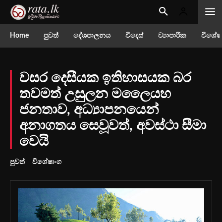
Home
පුවත්
දේශපාලනය
විදෙස්
ව්‍යාපාරික
විශේෂ
වසර දෙසීයක ඉතිහාසයක බර
තවමත් උසුලන මලෛයහ
ජනතාව, අධ්‍යාපනයෙන්
අනාගතය සෙවූවත්, අවස්ථා සීමා
වෙයි
පුවත්
විශේෂාංග