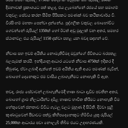
දීමනාවක් ප්‍රකාශයට පත් කළද, එය ලැබෙන්නේ රජයේ සහ සමාගම්
වතුවල සේවය කරන සීමිත පිරිසකට පමණක් බව කථිකාචාර්ය වී.
වීරසිංහම් මහතා පෙන්වා දුන්නේය. පුද්ගලික වතුවල බොහෝවිට
ගෙවන්නේ රුපියල් 1350ක් හෝ ඊටත් අඩු මුදලක් වන අතර, සමහර
ස්ථානවල එය රුපියල් 1150 දක්වා පහළ යන බවද සඳහන් වේ.
නිවාස සහ ඉඩම් අයිතිය නොමැතිවීමද ඔවුන්ගේ ජීවිතයට බරපතළ
බලපෑමක් කරයි. ඉන්දියානු ආධාර යටතේ නිවාස 4750ක් ඉදිකර දී
තිබුණද, ඒවා ලබාදී ඇත්තේ ඉඩම් අයිතිය ඇති අයට පමණක් බැවින්,
බොහෝ දෙනෙකුට එම වාසිය ලබාගැනීමට නොහැකි වී ඇත.
තවද, රාජ්‍ය සේවාවන් ලබාගැනීමේදී භාෂා බාධා දැඩිව පවතින අතර,
බොහෝ ග්‍රාම නිලධාරීන්ට දමිළ භාෂාව භාවිත කිරීමට නොහැකි වීම
හේතුවෙන් ජනතාව විවිධ ගැටලු වලට මුහුණ දී සිටිති. දිට්වා සුළි
කුණාටුවෙන් පීඩාවට පත්වූ කිහිපදෙනෙකුට හිමිවිය යුතු රුපියල්
25,000ක ආධාරය පවා නොලැබී තිබීම එයට උදාහරණයකි.