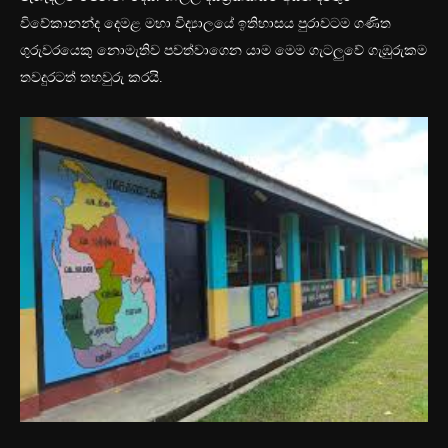
විවේකානන්ද දෙමළ මහා විද්‍යාලයේ ඉතිහාසය පුරාවටම ගණිත
ගුරුවරයෙකු නොමැතිව පවත්වාගෙන යාම මෙම ගැටලුවේ ගැඹුරුකම
තවදුරටත් තහවුරු කරයි.