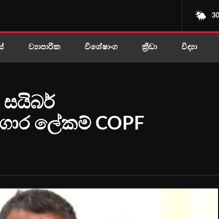
30
ස්
ව්‍යාපාරික
විශේෂාංග
ක්‍රීඩා
විද්‍යා
සයිබර්
ගාර ලේකම් COPF