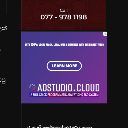
ලක්
න
ිටු