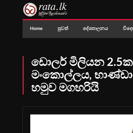
Home
පුවත්
දේශපාලනය
විදෙ
ඩොලර් මිලියන 2.5ක 
මංකොල්ලය, භාණ්ඩා
හමුව මගහරියි