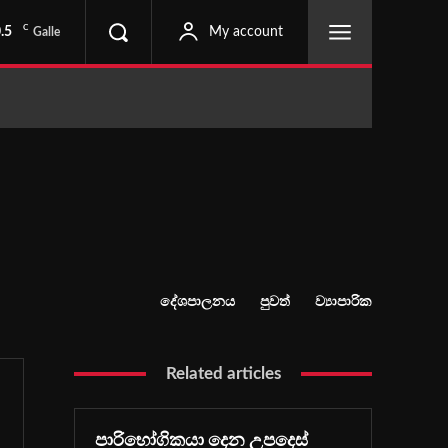
C
.5
My account
Galle
දේශපාලනය
පුවත්
ව්‍යාපාරික
Related articles
පාරිභෝගිකයා දෙන උපදෙස්