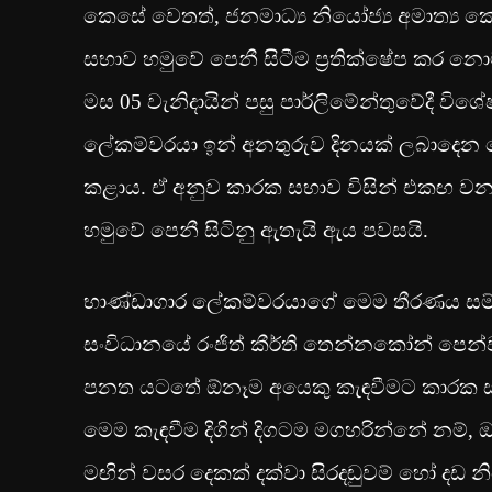
කෙසේ වෙතත්, ජනමාධ්‍ය නියෝජ්‍ය අමාත්‍ය
සභාව හමුවේ පෙනී සිටීම ප්‍රතික්ෂේප කර නො
මස 05 වැනිදායින් පසු පාර්ලිමේන්තුවේදී විශේ
ලේකම්වරයා ඉන් අනතුරුව දිනයක් ලබාදෙන ල
කළාය. ඒ අනුව කාරක සභාව විසින් එකඟ වන
හමුවේ පෙනී සිටිනු ඇතැයි ඇය පවසයි.
භාණ්ඩාගාර ලේකම්වරයාගේ මෙම තීරණය සම්බන්
සංවිධානයේ රංජිත් කීර්ති තෙන්නකෝන් පෙන්ව
පනත යටතේ ඕනෑම අයෙකු කැඳවීමට කාරක ස
මෙම කැඳවීම දිගින් දිගටම මගහරින්නේ නම්, 
මඟින් වසර දෙකක් දක්වා සිරදඬුවම් හෝ ද