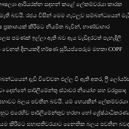
 කෞෂල්‍යා ආරියරත්න සඳහන් කළේ ලේකම්වරයා කාරක
මැති බවයි. රජය විසින් මෙම ගැටලුව සම්බන්ධයෙන් මැය
ෂ ප්‍රකාශයක් කිරීමට නියමිත බැවින්, භාණ්ඩාගාර
ෙස පමණක් ඉල්ලා ඇති බව ඇය වැඩිදුරටත් පැහැදිලි
 වෙනත් දිනයකදී හර්ෂණ සූරියප්පෙරුම මහතා COPF
ධයෙන් දැඩි විවේචන එල්ල වී ඇති අතර, ෆ්‍රී ලෝයර්ස
ා දෙන්නේ පාර්ලිමේන්තු ස්ථාවර නියෝග සහ වරප්‍රසාද
භාවට බලය පවතින බවයි. යම් හෙයකින් ලේකම්වරයා
ඔහුට එරෙහිව පාර්ලිමේන්තුව හරහා හෝ ශ්‍රේෂ්ඨාධිකර
ඩ නියම කිරීමට සභාපතිවරයාට නෛතික බලය පවතින බව