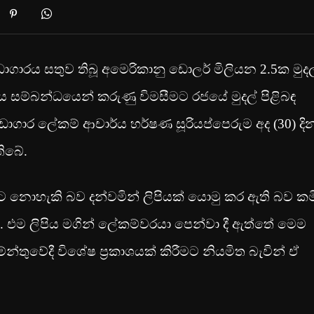
ගාරය සතුව තිබූ අමෙරිකානු ඩොලර් මිලියන 2.5ක මුද
්ධිය සම්බන්ධයෙන් කරුණු විමසීමට රජයේ මුදල් පිළිබඳ
ාගාර ලේකම් ආචාර්ය හර්ෂණ සූරියප්පෙරුම අද (30) දි
ිබේ.
ට නොහැකි බව දන්වමින් ලිපියක් යොමු කර ඇති බව කම
. එම ලිපිය මගින් ලේකම්වරයා පෙන්වා දී ඇත්තේ මෙම
න්තුවේදී විශේෂ ප්‍රකාශයක් කිරීමට නියමිත බැවින් ඒ