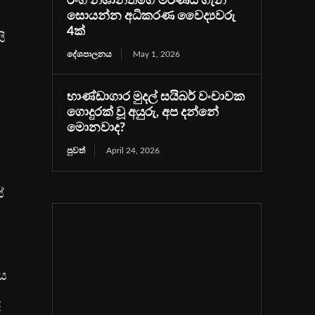
රංග නිශාන්තගේ මරණය ගැන
සොයන්න අධිකරණ වෛද්‍යවරු
4ක්
ි
දේශපාලනය
May 1, 2026
භාණ්ඩාගාර මුදල් සයිබර් වංචාවක
ගොදුරක් වූ අයුරු, අප දන්නේ
මොනවාද?
පුවත්
April 24, 2026
්
ණය
ද