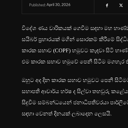
April 30, 2026
Published:
විදේශ ණය වාරිකයක් ගෙවීම සඳහා මහ භාණ්ඩා
සයිබර් ප්‍රහාරයක් මගින් සොරකම් කිරීමේ සිද
කාරක සභාව (COPF) හමුවට කැඳවා සිටි භාණ්ඩ
එම කාරක සභාව හමුවේ පෙනී සිටීම මගහැර ත
ඔහුට අද දින කාරක සභාව හමුවට පෙනී සිටීම
සභාපති ආචාර්ය හර්ෂ ද සිල්වා තහවුරු කළේය
සිදුවීම සම්බන්ධයෙන් ජනාධිපතිවරයා පාර්ලිමේ
සඳහා වෙනත් දිනයක් ලබාදෙන ලෙසයි.