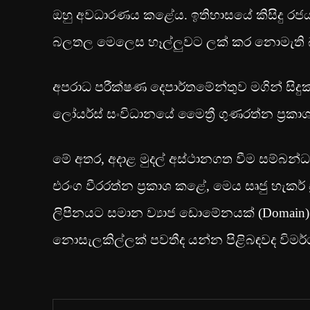
ඔහු අවධාරණය කළේය. ඉතිහාසයේ කිසිදු රජයක්
බලතල මෙලෙස හෑල්ලුවට ලක් කර නොමැති බව
අපරාධ පරීක්ෂණ දෙපාර්තමේන්තුව මගින් සිදුකර
ලෝයර්ස් සංවිධානයේ මෛත්‍රී ගුණරත්න ප්‍රක
මේ අතර, අදාළ මුදල් අස්ථානගත වීම සම්බන්ධය
එරංග වීරරත්න ප්‍රකාශ කළේ, මෙය සෘජු හැකර් 
ලිපිනයට සමාන ව්‍යාජ ඩොමේනයක් (Domain) හර
නොසැලකිල්ලක් පවතීද යන්න පිළිබඳවද විමර්