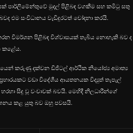
 පාර්ලිමේන්තුවේ මුදල් පිළිබඳ වගකීම සහ කමිටු සතු
ද එම සංවිධානය වැඩිදුරටත් චෝදනා කරයි.
න විමර්ශන පිළිබඳ විශ්වාසයක් තැබිය නොහැකි බව ද ෆ්‍
ාශ කළේය.
ෙන් කරුණු දක්වන ඩිජිටල් ආර්ථික නියෝජ්‍ය අමාත්‍ය
ප්‍රහාරයකට වඩා විදේශීය ආයතනයක විද්‍යුත් තැපැල්
හා සිදු වූ වංචාවක් බවයි. මෙහිදී නිලධාරීන්ගේ
ශනය කළ යුතු බව ඔහු පවසයි.