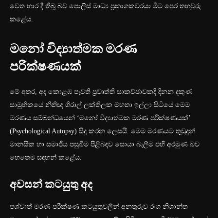
වෙත භාර දී තිබූ බව පොලිස් මාධ්‍ය ප්‍රකාශකවරයා මීට පෙර තහවුරු
කළේය.
මනෝ විද්‍යාත්මක මරණ
පරීක්ෂණයක්
මේ අතර, අද කොළඹ පැවති ප්‍රවෘත්ති සාකච්ඡාවකදී දිනන දකුණ
සාමූහිකයේ නීතිඥ ශිරාල් ලක්තිලක මහතා ඉල්ලා සිටියේ මෙම
මරණය සම්බන්ධයෙන් ‘මනෝ විද්‍යාත්මක මරණ පරීක්ෂණයක්’
(Psychological Autopsy) සිදු කරන ලෙසයි. මෙම මරණයට තුඩුදුන්
මානසික හා සමාජීය පසුබිම පිළිබඳව සොයා බැලීම එහි අරමුණ බව
හෙතෙම සඳහන් කළේය.
අවසන් කටයුතු අද
පශ්චාත් මරණ පරීක්ෂණ කටයුතුවලින් අනතුරුව රංග නිශාන්ත