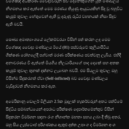
විශේෂඥ අධිකරණ වෛද්‍යවරුන් සිව් දෙනෙකුගෙන් යුත් මණ්ඩලය
නිගමනය කර ඇත්තේ මෙම මරණය තියුණු ආයුධයකින් සිදු වූ බහුවිධ
කැපුම් තුවාල හේතුවෙන් ඇති වූ දරුණු රුධිර වහනයක් නිසා සිදුව
ඇති බවයි.
සෞඛ්‍ය අමාත්‍යාංශයේ ලේකම්වරයා විසින් පත් කරන ලද මෙම
විශේෂඥ වෛද්‍ය මණ්ඩලය ඊයේ (01) පස්වරුවේ කුලියාපිටිය
ශික්ෂණ රෝහලේදී පශ්චාත් මරණ පරීක්ෂණය පවත්වනු ලැබීය. එහිදී
අනාවරණය වී ඇත්තේ මියගිය නිලධාරියාගේ පාද දෙකේ සහ අතක
කැපුම් තුවාල තුනක් දක්නට ලැබෙන බවයි. එම සියලුම තුවාල ඔහු
විසින්ම සිදුකරගත් ඒවා (Self-inflicted) බව වෛද්‍ය මණ්ඩලය
වැඩිදුරටත් නිගමනය කර ඇත.
අමෙරිකානු ඩොලර් මිලියන 2.5ක මුදලක් හැකර්වරුන් අතට පත්වීමේ
සිද්ධිය සම්බන්ධයෙන් අපරාධ පරීක්ෂණ දෙපාර්තමේන්තුව විසින්
සිදුකරන විමර්ශන සඳහා රංග නිශාන්ත මහතා සහය ලබා දී තිබූ අතර,
ඔහු සිය ලැප්ටොප් පරිගණකය ඇතුළු දත්ත උපාංග ද විමර්ශන අංශ