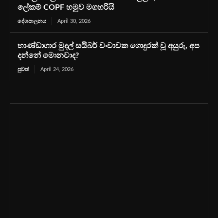
ලේකම් COPF හමුව මගහරියි
දේශපාලනය
April 30, 2026
භාණ්ඩාගාර මුදල් සයිබර් වංචාවක ගොදුරක් වූ අයුරු, අප
දන්නේ මොනවාද?
පුවත්
April 24, 2026