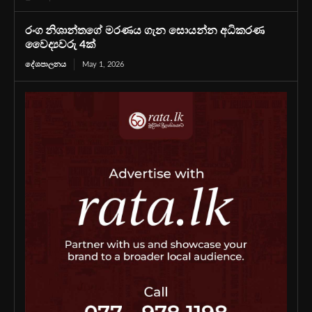
රංග නිශාන්තගේ මරණය ගැන සොයන්න අධිකරණ
වෛද්‍යවරු 4ක්
දේශපාලනය
May 1, 2026