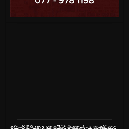
ඩොලර් මිලියන 2.5ක සයිබර් මංකොල්ලය, භාණ්ඩාගාර