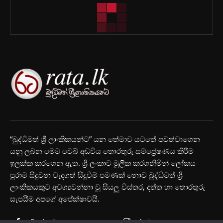
“බුද්ධිමත් ශ්‍රී ලාංකිකයන්ට” යන තේමාව යටතේ පවත්වාගෙන
යනු ලබන මෙම වෙබ් අඩවිය තොරතුරු සම්ප්‍රේෂණය කිරීම
ඉලක්ක කරගෙන ඇත. ශ්‍රී ලංකාව මූලික කරගනිමින් ලෝකය
පුරාම සිදුවන වැදගත් සිදුවීම් පමණක් නොව බුද්ධිමත් ශ්‍රී
ලාංකිකයකුට අවශ්‍යවන්නා වූ සියලු විස්තර, දත්ත හා තොරතුරු
සැපයීම අපගේ අපේක්ෂාවයි.
Facebook
Instagram