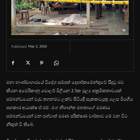
May 2, 2026
Published:
මහා භාණ්ඩාගාරයේ විදේශ සම්පත් දෙපාර්තමේන්තුවේ සිදුවූ බව
කියන අමෙරිකානු ඩොලර් මිලියන 2.5ක මූල්‍ය අක්‍රමිකතාවයක්
සම්බන්ධයෙන් වැඩ තහනමට ලක්ව සිටියදී සැකකටයුතු ලෙස මියගිය
සහකාර අධ්‍යක්ෂ ඒ.එම්. රංග නිශාන්ත මහතාගේ මරණය
සම්බන්ධයෙන් වන පශ්චාත් මරණ පරීක්ෂණ වාර්තාව මේ වන විට
නිකුත් වී තිබේ.