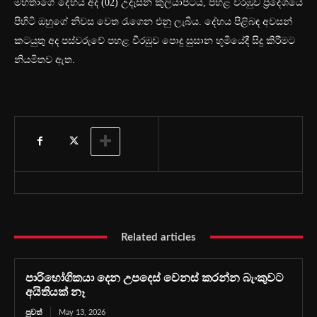
මහතාගේ දේහය අද (02) උදෑසන කුලියාපිටිය, පහළ වීරඹුව ප්‍රදේශයේ
පිහිටි ඔහුගේ නිවස වෙත රැගෙන එනු ලැබීය. දේහය පිළිබඳ අවසන්
කටයුතු අද පස්වරුවේ පහළ වීරඹුව පොදු සුසාන භූමියේදී සිදු කිරීමට
නියමිතව ඇත.
Related articles
පාරිභෝගිකයා දෙන උපදෙස් වෙනස් කරන්න බැංකුවට
අයිතියක් නෑ
පුවත්
May 13, 2026