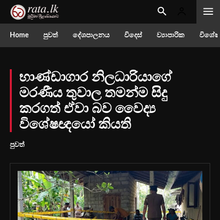
Home
පුවත්
දේශපාලනය
විදෙස්
ව්‍යාපාරික
විශේෂ
භාණ්ඩාගාර නිලධාරියාගේ
මරණීය තුවාල තමන්ම සිදු
කරගත් ඒවා බව වෛද්‍ය
විශේෂඥයෝ කියති
පුවත්