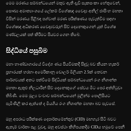
මෙම මරණය සම්බන්ධයෙන් මතුව ඇති දැඩි සැකසංකා හේතුවෙන්,
සෞඛ්‍ය අමාත්‍යාංශයේ ලේකම් විශේෂඥ වෛද්‍ය අනිල් ජාසිංහ මහතා
විසින් මරණය පිළිබඳ පශ්චාත් මරණ පරීක්ෂණය පැවැත්වීම සඳහා
විශේෂඥ අධිකරණ වෛද්‍යවරුන් සිව් දෙනෙකුගෙන් යුත් විශේෂ
මණ්ඩලයක් පත් කිරීමට පියවර ගෙන තිබේ.
සිද්ධියේ පසුබිම
මහා භාණ්ඩාගාරයේ විදේශ ණය පියවීමකදී සිදුවූ බව කියන හැකර්
ප්‍රහාරයක් හරහා අමෙරිකානු ඩොලර් මිලියන 2.5ක් තෙවන
පාර්ශවයක් අතට පත්වීමේ සිද්ධියක් සම්බන්ධයෙන් රංග නිශාන්ත
මහතා ඇතුළු නිලධාරීන් සිව් දෙනෙකුගේ සේවය මීට පෙර අත්හිටුවා
තිබිණි. මෙම මූල්‍ය වංචාව සම්බන්ධයෙන් මුලින්ම පොලිසියට
පැමිණිලි කර ඇත්තේ ද මියගිය රංග නිශාන්ත මහතා බව පැවසේ.
ඔහු අපරාධ පරීක්ෂණ දෙපාර්තමේන්තුව (CID) මඟහැර සිටි බවට
ඇතැම් වාර්තා පළ වුවද, ඔහු අවස්ථා කිහිපයකදීම CIDය හමුවේ පෙනී