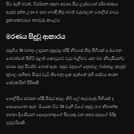
සිට ඇති බවත්, විමර්ශන සඳහා අවශ්‍ය සිය ලැප්ටොප් පරිගණකය
ඇතුළු දත්ත උපාංග පවා භාරදී තිබූ බවත් වැඩබලන පොලිස් මාධ්‍ය
ප්‍රකාශකවරයා තහවුරු කළේය.
මරණය සිදුවූ ආකාරය
පසුගිය 30 වනදා උදෑසන සුපුරුදු පරිදි නිවසේ තිබූ පිහියක් ද රැගෙන
ගෙවත්තේ පිහිටි බුලත් කොටුවේ වැඩ බැලීමට යන බව නිවැසියන්ට
පවසා ඔහු පිටත්ව ගොස් ඇත. පසුව ඔහුගේ දෙපාවල බරපතළ කැපුම්
තුවාල සහිතව සිරුර වැටී තිබෙනු දැක ඇත්තේ එහි සේවය කරන
සේවකයින් පිරිසකි.
පොලිසිය පවසන පරිදි සිරුර අසල තිබී ලේ තැවරුණු පිහියක් ද
සොයාගෙන ඇත. මියයන විට 50 වැනි වියේ පසුවූ රංග නිශාන්ත
මහතා දියණියන් දෙදෙනෙකුගේ පියෙකු වන අතර ඔහුගේ බිරිඳ
ගුරුවරියකි.