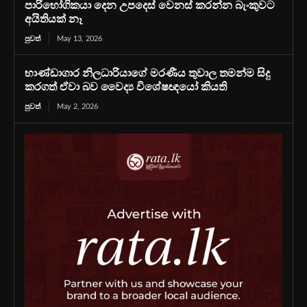
පාරිභෝගිකයා දෙන උපදෙස් වෙනස් කරන්න බැංකුවට
අයිතියක් නෑ
පුවත්
May 13, 2026
භාණ්ඩාගාර නිලධාරියාගේ මරණීය තුවාල තමන්ම සිදු
කරගත් ඒවා බව වෛද්‍ය විශේෂඥයෝ කියති
පුවත්
May 2, 2026