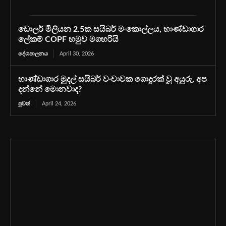
ඩොලර් මිලියන 2.5ක සයිබර් මංකොල්ලය, භාණ්ඩාගාර
ලේකම් COPF හමුව මගහරියි
දේශපාලනය
April 30, 2026
භාණ්ඩාගාර මුදල් සයිබර් වංචාවක ගොදුරක් වූ අයුරු, අප
දන්නේ මොනවාද?
පුවත්
April 24, 2026