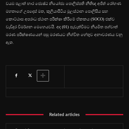
වයඹ පළාත් භාර ජ්‍යෙෂ්ඨ නියෝජ්‍ය පොලිස්පති නීතිඥ අජිත් රෝහණ
මහතාගේ උපදෙස් මත, කුලියාපිටිය මූලස්ථාන පොලිසිය සහ
කොට්ඨාස අපරාධ ස්ථාන පරීක්ෂා කිරීමේ ඒකකය (SOCO) එක්ව
වැඩිදුර විමර්ශන මෙහෙයවයි. අද (01) පැවැත්වීමට නියමිත පශ්චාත්
මරණ පරීක්ෂණයෙන් පසු මරණයට නිශ්චිත හේතුව අනාවරණය වනු
ඇත.
Related articles