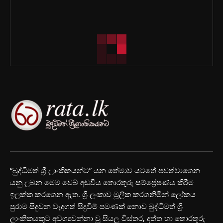
“බුද්ධිමත් ශ්‍රී ලාංකිකයන්ට” යන තේමාව යටතේ පවත්වාගෙන
යනු ලබන මෙම වෙබ් අඩවිය තොරතුරු සම්ප්‍රේෂණය කිරීම
ඉලක්ක කරගෙන ඇත. ශ්‍රී ලංකාව මූලික කරගනිමින් ලෝකය
පුරාම සිදුවන වැදගත් සිදුවීම් පමණක් නොව බුද්ධිමත් ශ්‍රී
ලාංකිකයකුට අවශ්‍යවන්නා වූ සියලු විස්තර, දත්ත හා තොරතුරු