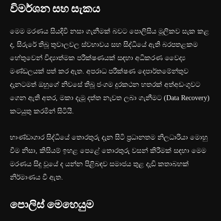
විමර්ශන සහ සැකය
මෙම මරණය සියදිවි නසා ගැනීමක් බවට පොලිසිය මූලිකව සැක කළ
ද, සිරුරේ තිබූ තුවාලවල ස්වභාවය සහ සිද්ධියේ ඇති බරපතළකම
හේතුවෙන් විද්‍යාත්මක පරීක්ෂණයක් සඳහා අධිකරණ වෛද්‍ය
මණ්ඩලයක් පත් කර ඇත. අපරාධ පරීක්ෂණ දෙපාර්තමේන්තුව
දැනටමත් ඔහුගේ නිවසේ තිබූ ජංගම දුරකථන හතරක් අත්අඩංගුවට
ගෙන ඇති අතර, මකා දැමූ දත්ත නැවත ලබා ගැනීමට (Data Recovery)
කටයුතු කරමින් සිටියි.
භාණ්ඩාගාර සිද්ධියේ තොරතුරු දැන සිටි ප්‍රධානතම නිලධාරියා මොහු
වීම නිසා, කිසියම් ඉහළ පෙළේ තොරතුරු වසන් කිරීමක් සඳහා මෙම
මරණය සිදු වූයේ ද යන්න පිළිබඳව සමාජය තුළ දැඩි කතාබහක්
නිර්මාණය වී ඇත.
පොලිස් මෙහෙයුම