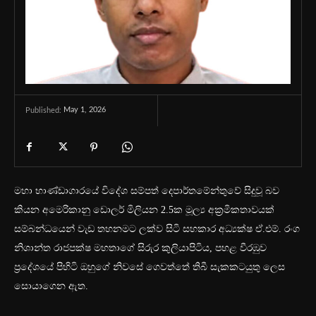
May 1, 2026
Published:
මහා භාණ්ඩාගාරයේ විදේශ සම්පත් දෙපාර්තමේන්තුවේ සිදුවූ බව
කියන අමෙරිකානු ඩොලර් මිලියන 2.5ක මූල්‍ය අක්‍රමිකතාවයක්
සම්බන්ධයෙන් වැඩ තහනමට ලක්ව සිටි සහකාර අධ්‍යක්ෂ ඒ.එම්. රංග
නිශාන්ත රාජපක්ෂ මහතාගේ සිරුර කුලියාපිටිය, පහළ වීරඹුව
ප්‍රදේශයේ පිහිටි ඔහුගේ නිවසේ ගෙවත්තේ තිබී සැකකටයුතු ලෙස
සොයාගෙන ඇත.