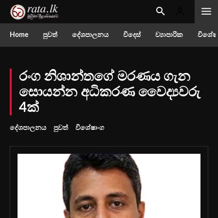
Home
පුවත්
දේශපාලනය
විදෙස්
ව්‍යාපාරික
විශේෂ
රංග නිශාන්තගේ මරණය ගැන
සොයන්න අධිකරණ වෛද්‍යවරු
4ක්
දේශපාලනය
පුවත්
විශේෂාංග