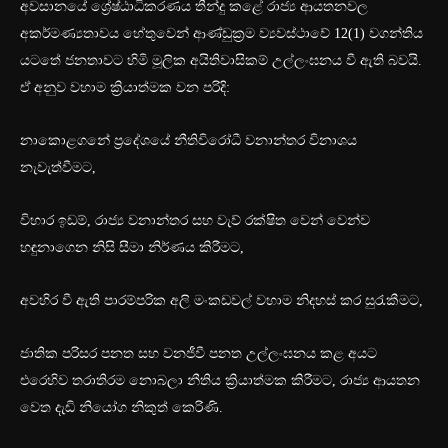
අවසානයේ ශ්‍රේෂ්ඨාධිකරණය තීන්දු කළේ රාජ්‍ය ආයතනවල
අකර්මණ්‍යතාවය හේතුවෙන් ආණ්ඩුක්‍රම ව්‍යවස්ථාවේ 12(1) වගන්තිය
යටතේ ජනතාවට හිමි මූලික අයිතිවාසිකම් උල්ලංඝනය වී ඇති බවයි.
ඒ අනුව වහාම ක්‍රියාත්මක වන පරිදි:
නාකොළගනේ ප්‍රදේශයේ නීතිවිරෝධී වනාන්තර විනාශය
නැවැත්වීමට,
විහාර ඉඩම්, රාජ්‍ය වනාන්තර සහ වැව් රක්ෂිත වෙන් වෙන්ව
හඳුනාගෙන නිසි සීමා නිර්ණය කිරීමට,
අවහිර වී ඇති පාරම්පරික අලි මංකඩවල් වහාම නිදහස් කර සුරැකීමට,
ජාතික පරිසර පනත සහ වනජීවී පනත උල්ලංඝනය කළ අයට
එරෙහිව තරාතිරම නොබලා නීතිය ක්‍රියාත්මක කිරීමට, රාජ්‍ය ආයතන
වෙත දැඩි නියෝග නිකුත් කෙරිණි.