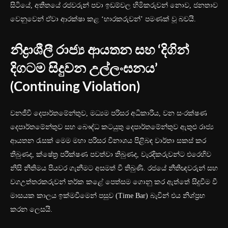
සිටියේ, අතීතයේ රජවරුන් පවා ඉඩම්වල හිමිකරුවන් නොව, ජනතාව
වෙනුවෙන් ඒවා ආරක්ෂා කළ ‘භාරකරුවන්’ පමණක් වූ බවයි.
නිද්‍රාශීලී රාජ්‍ය ආයතන සහ ‘දිගින්
දිගටම සිදුවන උල්ලංඝනය’
(Continuing Violation)
වනජීවී දෙපාර්තමේන්තුව, මධ්‍යම පරිසර අධිකාරිය, වන සංරක්ෂණ
දෙපාර්තමේන්තුව සහ බෞද්ධ කටයුතු දෙපාර්තමේන්තුව ඇතුළු රාජ්‍ය
ආයතන රැසක් මෙම මහා පරිසර විනාශය පිළිබඳ වාර්තා සකස් කර
තිබුණද, ක්ෂේත්‍ර පරීක්ෂණ පවත්වා තිබුණද, වැරදිකරුවන්ට එරෙහිව
නිසි නීතිමය පියවර ගැනීමට අසමත් වී තිබුණි. රජයේ නීතිඥවරුන් සහ
වගඋත්තරකරුවන් තර්ක කළේ පෙත්සම ගොනු කර ඇත්තේ සිදුවීම වී
මාසයක කාලය ඉක්මවීමෙන් පසුව (Time Bar) බැවින් එය නිශ්ප්‍රභ
කරන ලෙසයි.