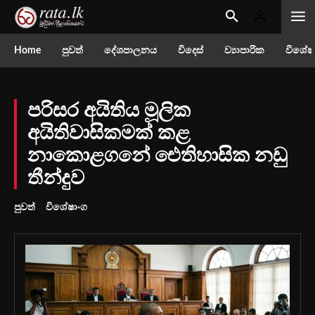
Home
පුවත්
දේශපාලනය
විදෙස්
ව්‍යාපාරික
විශේෂ
පරිසර අයිතිය මූලික
අයිතිවාසිකමක් කළ
නාකොළගනේ ඓතිහාසික නඩු
තීන්දුව
පුවත්
විශේෂාංග