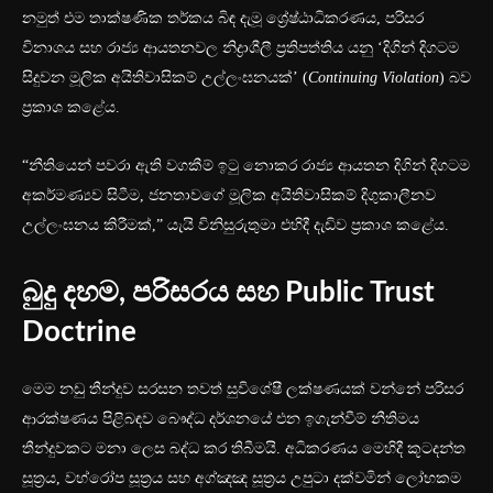
නමුත් එම තාක්ෂණික තර්කය බිඳ දැමූ ශ්‍රේෂ්ඨාධිකරණය, පරිසර
විනාශය සහ රාජ්‍ය ආයතනවල නිද්‍රාශීලී ප්‍රතිපත්තිය යනු ‘දිගින් දිගටම
සිදුවන මූලික අයිතිවාසිකම් උල්ලංඝනයක්’ (
Continuing Violation
) බව
ප්‍රකාශ කළේය.
“නීතියෙන් පවරා ඇති වගකීම් ඉටු නොකර රාජ්‍ය ආයතන දිගින් දිගටම
අකර්මණ්‍යව සිටීම, ජනතාවගේ මූලික අයිතිවාසිකම් දිගුකාලීනව
උල්ලංඝනය කිරීමක්,” යැයි විනිසුරුතුමා එහිදී දැඩිව ප්‍රකාශ කළේය.
බුදු දහම, පරිසරය සහ Public Trust
Doctrin
e
මෙම නඩු තීන්දුව සරසන තවත් සුවිශේෂී ලක්ෂණයක් වන්නේ පරිසර
ආරක්ෂණය පිළිබඳව බෞද්ධ දර්ශනයේ එන ඉගැන්වීම් නීතිමය
තීන්දුවකට මනා ලෙස බද්ධ කර තිබීමයි. අධිකරණය මෙහිදී කූටදන්ත
සූත්‍රය, වහ්රෝප සූත්‍රය සහ අග්ඤඤ සූත්‍රය උපුටා දක්වමින් ලෝභකම