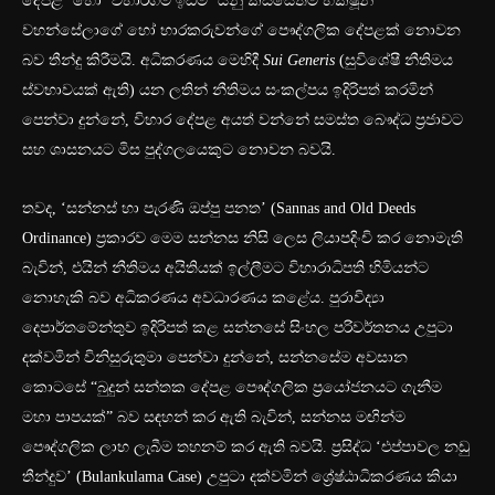
දේපළ’ හෝ ‘විහාරගම් ඉඩම්’ යනු කිසිසේත්ම භික්ෂූන්
වහන්සේලාගේ හෝ භාරකරුවන්ගේ පෞද්ගලික දේපළක් නොවන
බව තීන්දු කිරීමයි. අධිකරණය මෙහිදී
Sui Generis
(සුවිශේෂී නීතිමය
ස්වභාවයක් ඇති) යන ලතින් නීතිමය සංකල්පය ඉදිරිපත් කරමින්
පෙන්වා දුන්නේ, විහාර දේපළ අයත් වන්නේ සමස්ත බෞද්ධ ප්‍රජාවට
සහ ශාසනයට මිස පුද්ගලයෙකුට නොවන බවයි.
තවද, ‘සන්නස් හා පැරණි ඔප්පු පනත’ (Sannas and Old Deeds
Ordinance) ප්‍රකාරව මෙම සන්නස නිසි ලෙස ලියාපදිංචි කර නොමැති
බැවින්, එයින් නීතිමය අයිතියක් ඉල්ලීමට විහාරාධිපති හිමියන්ට
නොහැකි බව අධිකරණය අවධාරණය කළේය. පුරාවිද්‍යා
දෙපාර්තමේන්තුව ඉදිරිපත් කළ සන්නසේ සිංහල පරිවර්තනය උපුටා
දක්වමින් විනිසුරුතුමා පෙන්වා දුන්නේ, සන්නසේම අවසාන
කොටසේ “බුදුන් සන්තක දේපළ පෞද්ගලික ප්‍රයෝජනයට ගැනීම
මහා පාපයක්” බව සඳහන් කර ඇති බැවින්, සන්නස මඟින්ම
පෞද්ගලික ලාභ ලැබීම තහනම් කර ඇති බවයි. ප්‍රසිද්ධ ‘එප්පාවල නඩු
තීන්දුව’ (Bulankulama Case) උපුටා දක්වමින් ශ්‍රේෂ්ඨාධිකරණය කියා