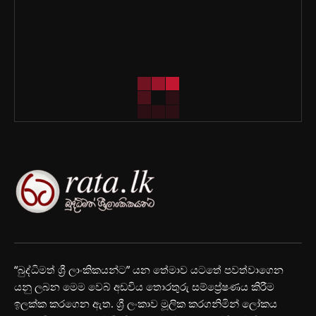
“බුද්ධිමත් ශ්‍රී ලාංකිකයන්ට” යන තේමාව යටතේ පවත්වාගෙන
යනු ලබන මෙම වෙබ් අඩවිය තොරතුරු සම්ප්‍රේෂණය කිරීම
ඉලක්ක කරගෙන ඇත. ශ්‍රී ලංකාව මූලික කරගනිමින් ලෝකය