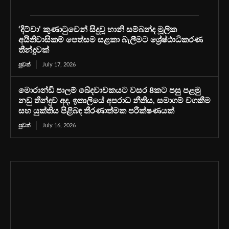
‘දිට්වා’ කුණාටුවෙන් සිදුවූ හානි සම්බන්ද මූලික
අයිතිවාසිකම් පෙත්සම සළකා බැලීමට ශ්‍රේෂ්ඨාධිකරණ
තීන්දුවක්
පුවත්
July 17, 2026
මොරාන්ඩි පාලම් ඛේදවාචකයට වසර 8කට පසු පළමු
නඩු තීන්දුව අද, ඉතාලියේ අපරාධ නීතිය, සමාගම් වගකීම
සහ යුක්තිය පිළිබඳ තීරණාත්මක පරීක්ෂණයක්
පුවත්
July 16, 2026