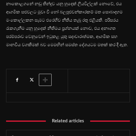
නාකොළගනේ නඩු තීන්දුව යනු හුදෙක් ලියවිල්ලක් නොවේ, එය
ආගමික සළුවලට මුවා වී හෝ බලපුළුවන්කාරකම් මත සොබාදහම
මංකොල්ලකන සැමට එරෙහිව නීතිය තැබූ රතු එළියකි. පරිසරය
රැකගැනීම යනු හුදෙක් නීතිමය ප්‍රශ්නයක් නොව, එය අනාගත
පරම්පරාව වෙනුවෙන් ඉටුකළ යුතු සදාචාරාත්මක, ආගමික සහ
මානවීය වගකීමක් බව මෙමඟින් සමස්ත දේශයටම මතක් කර දී ඇත.
Related articles