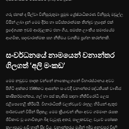
ගරු ජනක් ද සිල්වා විනිසුරුතුමා ප්‍රමුඛ ශ්‍රේෂ්ඨාධිකරණ විනිසුරු මඩුල්ල
විසින් ලබා දුන් මෙම දීර්ඝ හා සවිස්තරාත්මක තීන්දුව හුදෙක් එක්
ප්‍රදේශයක ඉඩම් ආරවුලකට එහා ගිය, සමස්ත ලාංකීය සමාජයේම
ආගමික, සදාචාරාත්මක සහ නීතිමය වගකීම ප්‍රශ්න කරන්නකි.
සංවර්ධනයේ නාමයෙන් වනාන්තර
ගිලගත් ‘අලි මංකඩ’
මෙම නඩුවට පාදක වන්නේ නාකොළගනේ විහාරස්ථානය අවට
පිහිටි අක්කර 1500කට ආසන්න සංවේදී වනාන්තර පද්ධතියක් වාණිජ
කෘෂිකර්මාන්තය, ගල් හා පස් කැණීම් සඳහා නීතිවිරෝධී ලෙස
එළිපෙහෙළි කිරීමයි. විහාරාධිපති වලත්වැවේ රාහුල හිමියන් ඇතුළු
පාර්ශවයන් විසින් සිදුකළ මෙම ක්‍රියාවන් නිසා අවට ගම්මාන රැසක
ජීවිකාව වූ ගොවිතැන බිඳ වැටුණු අතර, පාලුකඩවල වැවේ පෝෂක
කලාපයට දැඩි හානි සිදු විය. වනාන්තරය මැදින් ඉදිවූ අනවසර විදුලි