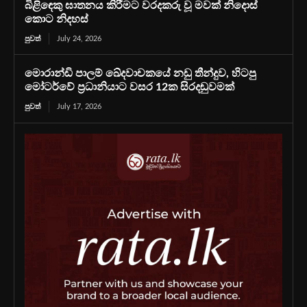
බිළිඳෙකු ඝාතනය කිරීමට වරදකරු වූ මවක් නිදොස්
කොට නිදහස්
පුවත්
July 24, 2026
මොරාන්ඩි පාලම් ඛේදවාචකයේ නඩු තීන්දුව, හිටපු
මෝටර්වේ ප්‍රධානියාට වසර 12ක සිරදඬුවමක්
පුවත්
July 17, 2026