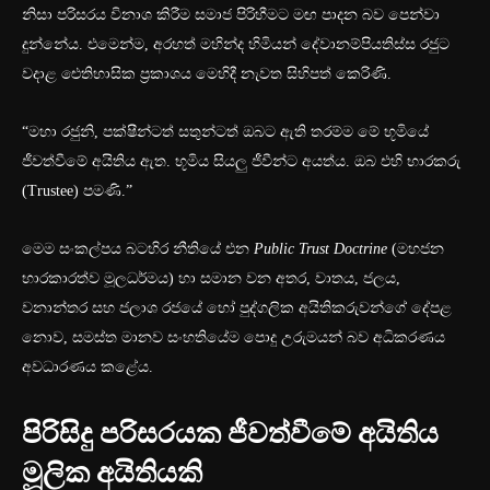
නිසා පරිසරය විනාශ කිරීම සමාජ පිරිහීමට මඟ පාදන බව පෙන්වා
දුන්නේය. එමෙන්ම, අරහත් මහින්ද හිමියන් දේවානම්පියතිස්ස රජුට
වදාළ ඓතිහාසික ප්‍රකාශය මෙහිදී නැවත සිහිපත් කෙරිණි.
“මහා රජුනි, පක්ෂීන්ටත් සතුන්ටත් ඔබට ඇති තරම්ම මේ භූමියේ
ජීවත්වීමේ අයිතිය ඇත. භූමිය සියලු ජීවීන්ට අයත්ය. ඔබ එහි භාරකරු
(Trustee) පමණි.”
මෙම සංකල්පය බටහිර නීතියේ එන
Public Trust Doctrine
(මහජන
භාරකාරත්ව මූලධර්මය) හා සමාන වන අතර, වාතය, ජලය,
වනාන්තර සහ ජලාශ රජයේ හෝ පුද්ගලික අයිතිකරුවන්ගේ දේපළ
නොව, සමස්ත මානව සංහතියේම පොදු උරුමයන් බව අධිකරණය
අවධාරණය කළේය.
පිරිසිදු පරිසරයක ජීවත්වීමේ අයිතිය
මූලික අයිතියකි