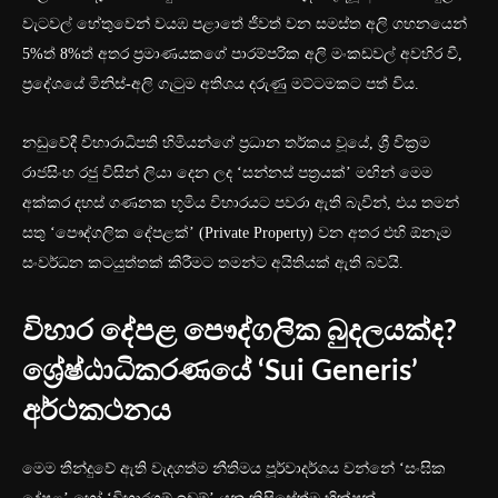
වැටවල් හේතුවෙන් වයඹ පළාතේ ජීවත් වන සමස්ත අලි ගහනයෙන්
5%ත් 8%ත් අතර ප්‍රමාණයකගේ පාරම්පරික අලි මංකඩවල් අවහිර වී,
ප්‍රදේශයේ මිනිස්-අලි ගැටුම අතිශය දරුණු මට්ටමකට පත් විය.
නඩුවේදී විහාරාධිපති හිමියන්ගේ ප්‍රධාන තර්කය වූයේ, ශ්‍රී වික්‍රම
රාජසිංහ රජු විසින් ලියා දෙන ලද ‘සන්නස් පත්‍රයක්’ මඟින් මෙම
අක්කර දහස් ගණනක භූමිය විහාරයට පවරා ඇති බැවින්, එය තමන්
සතු ‘පෞද්ගලික දේපළක්’ (Private Property) වන අතර එහි ඕනෑම
සංවර්ධන කටයුත්තක් කිරීමට තමන්ට අයිතියක් ඇති බවයි.
විහාර දේපළ පෞද්ගලික බුදලයක්ද?
ශ්‍රේෂ්ඨාධිකරණයේ ‘Sui Generis’
අර්ථකථනය
මෙම තීන්දුවේ ඇති වැදගත්ම නීතිමය පූර්වාදර්ශය වන්නේ ‘සංඝික