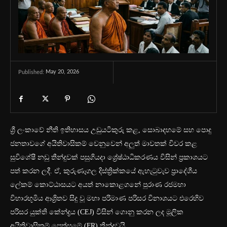
May 20, 2026
Published:
ශ්‍රී ලංකාවේ නීති ඉතිහාසය උඩුයටිකුරු කළ, සොබාදහමේ සහ පොදු
ජනතාවගේ අයිතිවාසිකම් වෙනුවෙන් අලුත් මාවතක් විවර කළ
සුවිශේෂී නඩු තීන්දුවක් පසුගියදා ශ්‍රේෂ්ඨාධිකරණය විසින් ප්‍රකාශයට
පත් කරන ලදී. ඒ, කුරුණෑගල දිස්ත්‍රික්කයේ ඇහැටුවැව ප්‍රාදේශීය
ලේකම් කොට්ඨාසයට අයත් නාකොළගනේ පුරාණ රජමහා
විහාරභූමිය ආශ්‍රිතව සිදු වූ මහා පරිමාණ පරිසර විනාශයට එරෙහිව
පරිසර යුක්ති කේන්ද්‍රය (CEJ) විසින් ගොනු කරන ලද මූලික
අයිතිවාසිකම් පෙත්සමේ (FR) තීන්දුවයි.