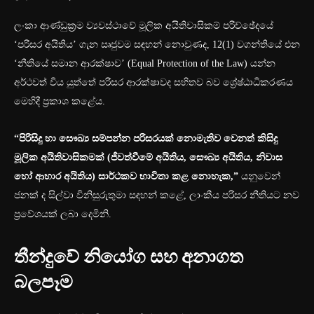
ලංකා ආණ්ඩුක්‍රම ව්‍යවස්ථාවේ මූලික අයිතිවාසිකම් පරිච්ඡේදයේ
‘පරිසර අයිතිය’ ගැන ඍජුවම සඳහන් නොවුණද, 12(1) වගන්තියේ එන
‘නීතියේ සමාන ආරක්ෂාව’ (Equal Protection of the Law) යන්න
අර්ථවත් විය යුත්තේ පරිසර ආරක්ෂාවද සහිතව බව ශ්‍රේෂ්ඨාධිකරණය
මෙහිදී ප්‍රකාශ කළේය.
“පිරිසිදු හා සෞඛ්‍ය සම්පන්න පරිසරයක් නොමැතිව වෙනත් කිසිදු
මූලික අයිතිවාසිකමක් (ජීවත්වීමේ අයිතිය, සෞඛ්‍ය අයිතිය, නිවාස
හෝ ආහාර අයිතිය) සාර්ථකව භාවිතා කළ නොහැක,”
යනුවෙන්
ජනක් ද සිල්වා විනිසුරුතුමා සඳහන් කළේ, ලාංකීය පරිසර නීතියට නව
ප්‍රවේශයක් ලබා දෙමිනි.
තීන්දුවේ නියෝග සහ අනාගත
බලපෑම