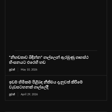
“නිහඬතාව බිඳින්න” ගාල්ලෙන් ඇරඹුණු ගෘහස්ථ
හිංසනයට එරෙහි හඬ
පුවත්
May 10, 2026
ඉඩම් හිමිකම් පිළිබඳ නීතිමය දැනුවත් කිරීමේ
වැඩසටහනක් ගාල්ලේදී
පුවත්
April 29, 2026