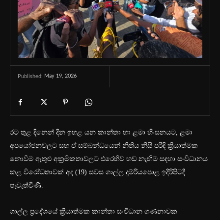
May 19, 2026
Published:
රට තුළ දිනෙන් දින ඉහළ යන කාන්තා හා ළමා හිංසනයට, ළමා
අපයෝජනවලට සහ ඒ සම්බන්ධයෙන් නීතිය නිසි පරිදි ක්‍රියාත්මක
නොවීම ඇතුළු අක්‍රමිකතාවලට එරෙහිව හඬ නැඟීම සඳහා සංවිධානය
කළ විරෝධතාවක් අද (19) සවස ගාල්ල දුම්රියපොළ ඉදිරිපිටදී
පැවැත්විණි.
ගාල්ල ප්‍රදේශයේ ක්‍රියාත්මක කාන්තා සංවිධාන ගණනාවක