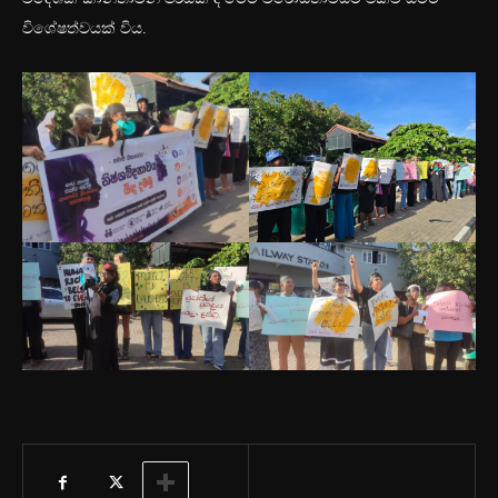
විශේෂත්වයක් විය.