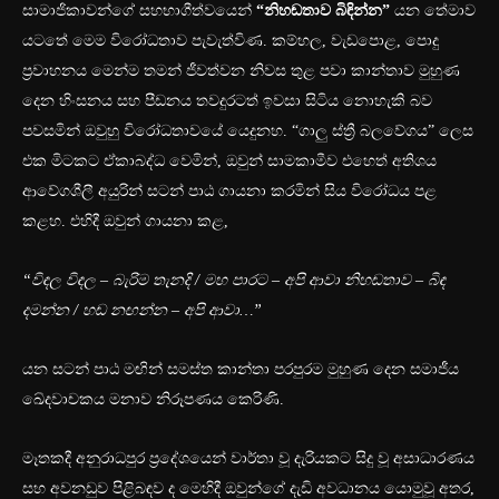
සාමාජිකාවන්ගේ සහභාගීත්වයෙන්
“නිහඬතාව බිඳින්න”
යන තේමාව
යටතේ මෙම විරෝධතාව පැවැත්විණ. කම්හල, වැඩපොළ, පොදු
ප්‍රවාහනය මෙන්ම තමන් ජීවත්වන නිවස තුළ පවා කාන්තාව මුහුණ
දෙන හිංසනය සහ පීඩනය තවදුරටත් ඉවසා සිටිය නොහැකි බව
පවසමින් ඔවුහු විරෝධතාවයේ යෙදුනහ. “ගාලු ස්ත්‍රී බලවේගය” ලෙස
එක මිටකට ඒකාබද්ධ වෙමින්, ඔවුන් සාමකාමීව එහෙත් අතිශය
ආවේගශීලී අයුරින් සටන් පාඨ ගායනා කරමින් සිය විරෝධය පළ
කළහ. එහිදී ඔවුන් ගායනා කළ,
“විඳල විඳල – බැරිම තැනදි / මහ පාරට – අපි ආවා
නිහඬතාව – බිඳ
දමන්න / හඬ නඟන්න – අපි ආවා…”
යන සටන් පාඨ මඟින් සමස්ත කාන්තා පරපුරම මුහුණ දෙන සමාජීය
ඛේදවාචකය මනාව නිරූපණය කෙරිණි.
මෑතකදී අනුරාධපුර ප්‍රදේශයෙන් වාර්තා වූ දැරියකට සිදු වූ අසාධාරණය
සහ අවනඩුව පිළිබඳව ද මෙහිදී ඔවුන්ගේ දැඩි අවධානය යොමුවූ අතර,