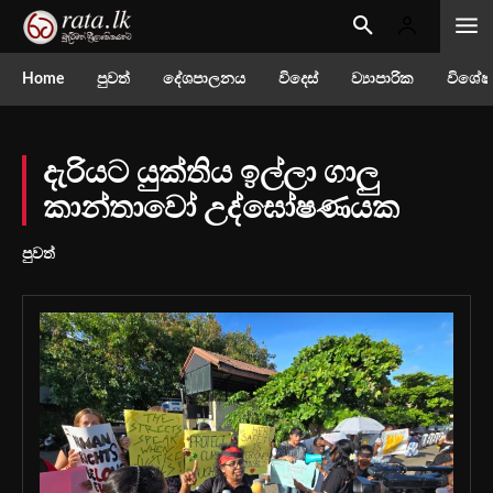
Home
පුවත්
දේශපාලනය
විදෙස්
ව්‍යාපාරික
විශේෂ
දැරියට යුක්තිය ඉල්ලා ගාලු
කාන්තාවෝ උද්ඝෝෂණයක
පුවත්