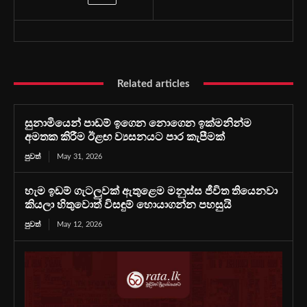
Related articles
සුනාමියෙන් පාඩම් ඉගෙන නොගෙන ඉක්මනින්ම
අමතක කිරීම ඊළඟ ව්‍යසනයට පාර කැපීමක්
පුවත්
May 31, 2026
හැම ඉඩම් ගැටලුවක් ඇතුළෙම මනුස්ස ජීවිත තියෙනවා
කියලා හිතුවොත් විසඳුම් හොයාගන්න පහසුයි
පුවත්
May 12, 2026