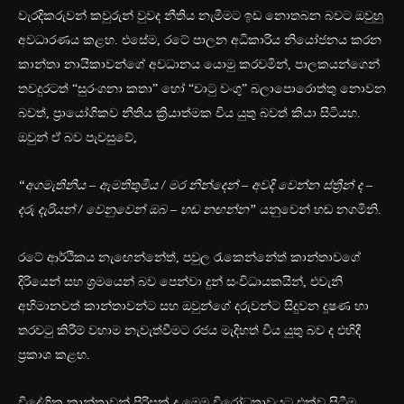
වැරදිකරුවන් කවුරුන් වුවද නීතිය නැමීමට ඉඩ නොතබන බවට ඔවුහු
අවධාරණය කළහ. එසේම, රටේ පාලන අධිකාරිය නියෝජනය කරන
කාන්තා නායිකාවන්ගේ අවධානය යොමු කරවමින්, පාලකයන්ගෙන්
තවදුරටත් “සුරංගනා කතා” හෝ “චාටු වංගු” බලාපොරොත්තු නොවන
බවත්, ප්‍රායෝගිකව නීතිය ක්‍රියාත්මක විය යුතු බවත් කියා සිටියහ.
ඔවුන් ඒ බව පැවසුවේ,
“අගමැතිනිය – ඇමතිතුමිය / මර නින්දෙන් – අවදි වෙන්න
ස්ත්‍රීන් ද –
දරු දැරියන් / වෙනුවෙන් ඔබ – හඬ නඟන්න”
යනුවෙන් හඬ නගමිනි.
රටේ ආර්ථිකය නැඟෙන්නේත්, පවුල රැකෙන්නේත් කාන්තාවගේ
දිරියෙන් සහ ශ්‍රමයෙන් බව පෙන්වා දුන් සංවිධායකයින්, එවැනි
අභිමානවත් කාන්තාවන්ට සහ ඔවුන්ගේ දරුවන්ට සිදුවන දූෂණ හා
තරවටු කිරීම් වහාම නැවැත්වීමට රජය මැදිහත් විය යුතු බව ද එහිදී
ප්‍රකාශ කළහ.
විදේශික කාන්තාවන් පිරිසක් ද මෙම විරෝධතාවයට එක්ව සිටීම