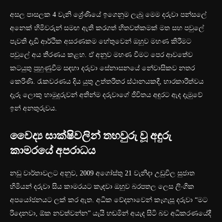
අසල පාසලක 4 වැනි ශ්‍රේණියේ ඉගෙනුම ලැබූ මෙම දරුවා පන්සලේ
අනෙක් හිමිවරුන් සමඟ ඇති කරගත් හිතවත්කමක් මත සහ පවුලේ
පැවති දැඩි ආර්ථික අසරණකම හේතුවෙන් ඔහුව මහණ කිරීමට
පවුලේ අය තීරණය කළහ. ඒ අනුව මහණ වීමට පෙර ආවතේව
කටයුතු පුහුණුවීම සඳහා දරුවා සේනාසනයේ නේවාසිකව නතර
කෙරිණි. රැකවරණය දිය යුතු උත්තරීතර ස්ථානයකදී, භාරකාරීත්වය
දැරූ ලොකු හාමුදුරුවන් අතින්ම දරුවාගේ ජීවිතය අඳුරට ඇද දැමුවේ
ඉන් අනතුරුවය.
වෛද්‍ය සාක්ෂිවලින් තහවුරු වූ අඳුරු
කාමරයේ අපරාධය
නඩු වාර්තාවලට අනුව, 2009 අගෝස්තු 21 වැනිදා උඩුවිල සුජාත
හිමියන් දරුවා සිය කාමරයට කැඳවා ඔහුව බරපතල ලෙස ලිංගික
අපයෝජනයට ලක් කර ඇත. අධික වේදනාවෙන් කෑගැසූ දරුවා “මට
රිදෙනවා, ඕක නවත්වන්න” යැයි හඬමින් අයැද සිටි බව අධිකරණයේදී