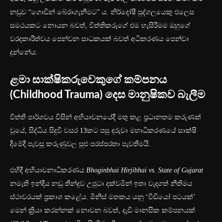
නඩුව “ගොඩින් බේරාගැනීමට” ය. නිර්දෝෂී පුද්ගලයෙකු එලෙස
සමථයකට නොයන බවත්, විත්තිකරුගේ එම හැසිරීමම ඔහුගේ
වරදකාරීත්වය පෙන්වන සාධකයක් බවත් අධිකරණය පෙන්වා
දුන්නේය.
ළමා සාක්ෂිකරුවෙකුගේ කම්පනය
(Childhood Trauma) දෙස මානුෂිකව බැලීම
විත්ති පාර්ශවය විසින් අභියාචනයේදී මතු කළ ප්‍රධානතම කරුණක්
වූයේ, සිද්ධිය සිදුවී වසර 13කට පසු දරුවා මහාධිකරණයේ සාක්ෂි
දීමේදී පැවසූ කරුණුවල සුළු පරස්පරතා පැවතීමයි.
එහිදී අභියාචනාධිකරණය
Bhoginbhai Hirjibhai vs. State of Gujarat
නමැති ඉන්දීය නඩු තීන්දුව උපුටා දක්වමින් ඉතා වැදගත් නීතිමය
ස්ථාවරයක් ප්‍රකාශ කළේය. මිනිස් මතකය යනු ‘වීඩියෝ පටයක්’
මෙන් ක්‍රියා කරන්නක් නොවන බවත්, දැඩි මානසික කම්පනයක්