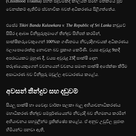
(Childhood Trauma) සහිත සිදුවීමකදී කාලයත් සමඟ මතකයේ සුළු
වෙනස්කම් ඇතිවීම ස්වභාවික බවත් අධිකරණය පිළිගත්තේය.
එසේම
Tikiri Banda Kulasekara v. The Republic of Sri Lanka
නඩුවේ
සිසිර ද ආබෲ විනිසුරුතුමාගේ තීන්දුව සිහිපත් කරමින්,
සාක්ෂිකරුවෙකුගෙන් 100%ක ගණිතමය නිවැරදිභාවයක් අධිකරණය
බලාපොරොත්තු නොවන බව ප්‍රකාශ කෙරිණි. වයස අවුරුදු 9කදී
අපරාධයකට මුහුණ දී, වයස අවුරුදු 23දී සාක්ෂි දෙන
තරුණයෙකුගෙන් වචනයෙන් වචනය සමාන සාක්ෂි අපේක්ෂා කිරීම
අසාධාරණ බව විනිසුරු මඩුල්ල අවධාරණය කළේය.
අවසන් තීන්දුව සහ දඬුවම්
සියලු සාක්ෂි හා වෛද්‍ය වාර්තා සලකා බැලූ අභියාචනාධිකරණය
මහාධිකරණ තීන්දුව සම්පූර්ණයෙන්ම නිවැරදි බව නිගමනය කරමින්
අභියාචනය සහමුලින්ම ප්‍රතික්ෂේප කළේය. ඒ අනුව උඩුවිල සුජාත
හිමියන්ට පනවා ඇති,