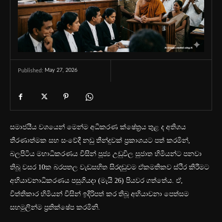
May 27, 2026
Published:
සමාජයීය වශයෙන් මෙන්ම අධිකරණ ක්ෂේත්‍රය තුළ ද අතිශය
තීරණාත්මක සහ සංවේදී නඩු තීන්දුවක් ප්‍රකාශයට පත් කරමින්,
බලපිටිය මහාධිකරණය විසින් පූජ්‍ය උඩුවිල සුජාත හිමියන්ට පනවා
තිබූ වසර 10ක බරපතල වැඩසහිත සිරදඬුවම ඒකමතිකව ස්ථිර කිරීමට
අභියාචනාධිකරණය පසුගියදා (මැයි 26) පියවර ගත්තේය. ඒ,
විත්තිකාර හිමියන් විසින් ඉදිරිපත් කර තිබූ අභියාචනා පෙත්සම
සහමුලින්ම ප්‍රතික්ෂේප කරමිනි.