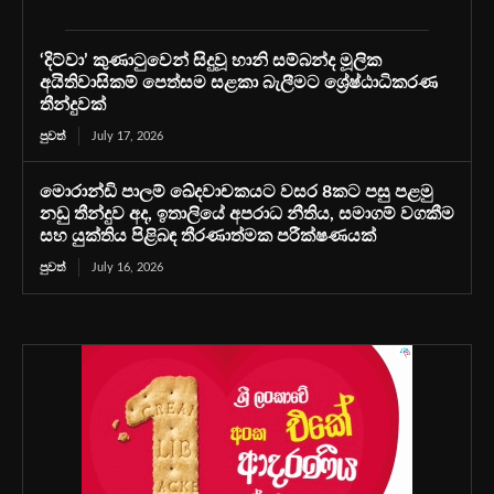
‘දිට්වා’ කුණාටුවෙන් සිදුවූ හානි සම්බන්ද මූලික
අයිතිවාසිකම් පෙත්සම සළකා බැලීමට ශ්‍රේෂ්ඨාධිකරණ
තීන්දුවක්
පුවත්
July 17, 2026
මොරාන්ඩි පාලම් ඛේදවාචකයට වසර 8කට පසු පළමු
නඩු තීන්දුව අද, ඉතාලියේ අපරාධ නීතිය, සමාගම් වගකීම
සහ යුක්තිය පිළිබඳ තීරණාත්මක පරීක්ෂණයක්
පුවත්
July 16, 2026