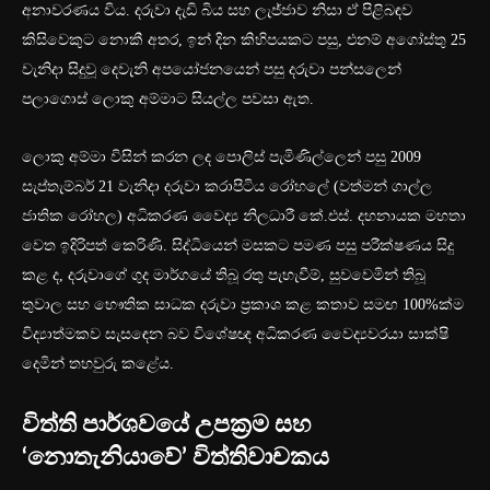
අනාවරණය විය. දරුවා දැඩි බිය සහ ලැජ්ජාව නිසා ඒ පිළිබඳව
කිසිවෙකුට නොකී අතර, ඉන් දින කිහිපයකට පසු, එනම් අගෝස්තු 25
වැනිදා සිදුවූ දෙවැනි අපයෝජනයෙන් පසු දරුවා පන්සලෙන්
පලාගොස් ලොකු අම්මාට සියල්ල පවසා ඇත.
ලොකු අම්මා විසින් කරන ලද පොලිස් පැමිණිල්ලෙන් පසු 2009
සැප්තැම්බර් 21 වැනිදා දරුවා කරාපිටිය රෝහලේ (වත්මන් ගාල්ල
ජාතික රෝහල) අධිකරණ වෛද්‍ය නිලධාරී කේ.එස්. දහනායක මහතා
වෙත ඉදිරිපත් කෙරිණි. සිද්ධියෙන් මසකට පමණ පසු පරීක්ෂණය සිදු
කළ ද, දරුවාගේ ගුද මාර්ගයේ තිබූ රතු පැහැවීම්, සුවවෙමින් තිබූ
තුවාල සහ භෞතික සාධක දරුවා ප්‍රකාශ කළ කතාව සමඟ 100%ක්ම
විද්‍යාත්මකව සැසඳෙන බව විශේෂඥ අධිකරණ වෛද්‍යවරයා සාක්ෂි
දෙමින් තහවුරු කළේය.
විත්ති පාර්ශවයේ උපක්‍රම සහ
‘නොතැනියාවේ’ විත්තිවාචකය