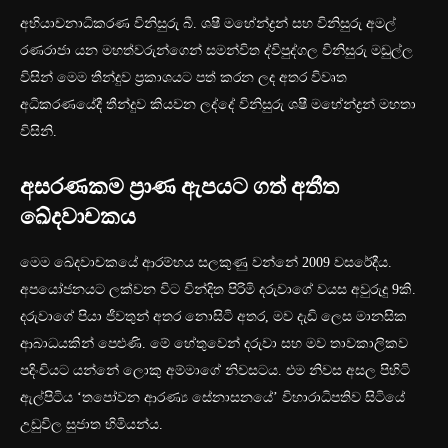
අභියාචනාධිකරණ විනිසුරු බී. ශෂී මහේන්ද්‍රන් සහ විනිසුරු අමල්
රණරාජා යන මහත්වරුන්ගෙන් සමන්විත ද්විපුද්ගල විනිසුරු මඩුල්ල
විසින් මෙම තීන්දුව ප්‍රකාශයට පත් කරන ලද අතර විවෘත
අධිකරණයේදී තීන්දුව කියවන ලද්දේ විනිසුරු ශෂී මහේන්ද්‍රන් මහතා
විසිනි.
අසරණකම ප්‍රාණ ඇපයට ගත් අතීත
ඛේදවාචකය
මෙම ඛේදවාචකයේ ආරම්භය සලකුණු වන්නේ 2009 වසරේදීය.
අපයෝජනයට ලක්වන විට වින්දිත පිරිමි දරුවාගේ වයස අවුරුදු 9කි.
දරුවාගේ පියා ජීවතුන් අතර නොසිටි අතර, මව දැඩි ලෙස මානසික
ආබාධයකින් පෙළුණි. මේ හේතුවෙන් දරුවා සහ මව තාවකාලිකව
පදිංචියට යන්නේ ලොකු අම්මාගේ නිවසටය. එම නිවස අසල පිහිටි
ඇල්පිටිය ‘තපෝවන ආරණ්‍ය සේනාසනයේ’ විහාරාධිපතිව සිටියේ
උඩුවිල සුජාත හිමියන්ය.