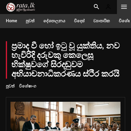
Home
පුවත්
දේශපාලනය
විදෙස්
ව්‍යාපාරික
විශේෂ
ප්‍රමාද වී හෝ ඉටු වූ යුක්තිය, නව
හැවිරිදි දරුවකු කෙලෙසූ
භික්ෂුවගේ සිරදඬුවම
අභියාචනාධිකරණය ස්ථිර කරයි
පුවත්
විශේෂාංග