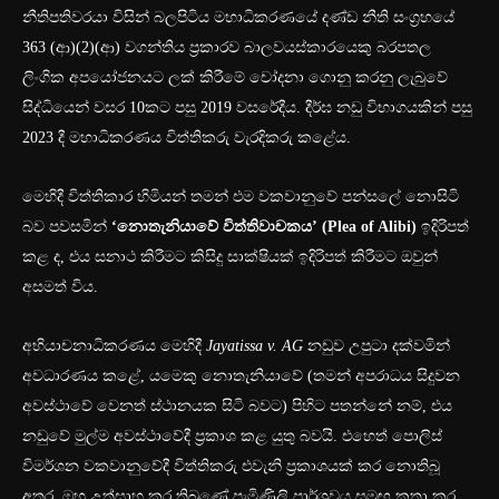
නීතිපතිවරයා විසින් බලපිටිය මහාධිකරණයේ දණ්ඩ නීති සංග්‍රහයේ
363 (ආ)(2)(ආ) වගන්තිය ප්‍රකාරව බාලවයස්කාරයෙකු බරපතල
ලිංගික අපයෝජනයට ලක් කිරීමේ චෝදනා ගොනු කරනු ලැබුවේ
සිද්ධියෙන් වසර 10කට පසු 2019 වසරේදීය. දීර්ඝ නඩු විභාගයකින් පසු
2023 දී මහාධිකරණය විත්තිකරු වැරදිකරු කළේය.
මෙහිදී විත්තිකාර හිමියන් තමන් එම වකවානුවේ පන්සලේ නොසිටි
බව පවසමින්
‘නොතැනියාවේ විත්තිවාචකය’ (Plea of Alibi)
ඉදිරිපත්
කළ ද, එය සනාථ කිරීමට කිසිදු සාක්ෂියක් ඉදිරිපත් කිරීමට ඔවුන්
අසමත් විය.
අභියාචනාධිකරණය මෙහිදී
Jayatissa v. AG
නඩුව උපුටා දක්වමින්
අවධාරණය කළේ, යමෙකු නොතැනියාවේ (තමන් අපරාධය සිදුවන
අවස්ථාවේ වෙනත් ස්ථානයක සිටි බවට) පිහිට පතන්නේ නම්, එය
නඩුවේ මුල්ම අවස්ථාවේදී ප්‍රකාශ කළ යුතු බවයි. එහෙත් පොලිස්
විමර්ශන වකවානුවේදී විත්තිකරු එවැනි ප්‍රකාශයක් කර නොතිබූ
අතර, ඔහු උත්සාහ කර තිබුණේ පැමිණිලි පාර්ශවය සමඟ කතා කර