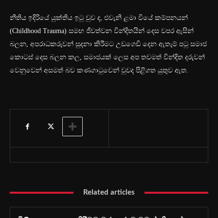
නීතිය ඉදිරියේ යුක්තිය ඉටු වුව ද, එවැනි ළමා වියේ කම්පනයන්
(Childhood Trauma) සමඟ ජීවත්වන වින්දිතයින් දෙස වපර ඇසින්
බලන, අපරාධකරුවන් සුදනා කිරීමට උඩගෙඩි දෙන ඇතැම් පටු සමාජ
කොටස් දෙස බලන කල, සමාජයක් ලෙස අප තවමත් වින්දිත දරුවන්
වෙනුවෙන් අසමත් බව කණගාටුවෙන් වුවද පිළිගත යුතුව ඇත.
Related articles