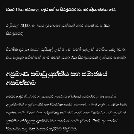
වසර 10ක බරපතල වැඩ සහිත සිරදඬුවම වහාම ක්‍රියාත්මක වේ.
රුපියල් 20,000ක දඩය (නොගෙවන්නේ නම් තවත් මාස 6ක
සිරදඬුවම්).
වින්දිත දරුවා වෙත රුපියල් ලක්ෂ 2ක වන්දි මුදලක් ගෙවිය යුතු අතර,
එය පැහැර හරින්නේ නම් තවත් වසර 2ක සිරදඬුවමක් ද නියම කෙරේ.
අප්‍රමාණ පමාවූ යුක්තිය සහ සමාජයේ
අසමත්කම
මෙම නඩු තීන්දුව ලංකාවේ අපරාධ නීතියේ මෙන්ම ළමා සාක්ෂි
ඇගයීමේදී ද සුවිශේෂී සන්ධිස්ථානයකි. එහෙත් මෙහි ඇති ශෝචනීයම
පැත්ත නම්, වසර 9ක දරුවෙකු තමන්ට සිදුවූ අසාධාරණය වෙනුවෙන්
යුක්තිය පසිඳලනු දැකීමට සිය තාරුණ්‍යයම (වසර 17ක්) අධිකරණ
පියගැටපෙළ මත දියකර හැරීමට සිදුවීමයි.