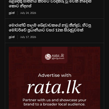
බිළිඳෙකු ඝාතනය කිරීමට වරදකරු වූ මවක් නිදොස්
කොට නිදහස්
පුවත්
July 24, 2026
මොරාන්ඩි පාලම් ඛේදවාචකයේ නඩු තීන්දුව, හිටපු
මෝටර්වේ ප්‍රධානියාට වසර 12ක සිරදඬුවමක්
පුවත්
July 17, 2026