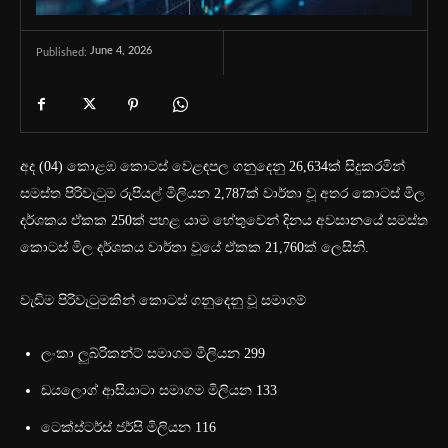
June 4, 2026
Published:
අද (04) කොළඹ කොටස් වෙළඳපල ගනුදෙනු 26,634ක් සිදුකරමින්
සමස්ත පිරිවැටුම රුපියල් මිලියන 2,787ක් වාර්තා වූ අතර කොටස් මිල
දර්ශකය ඒකක 250ක් පහළ යාම හේතුවෙන් දිනය අවසානයේ සමස්ත
කොටස් මිල දර්ශකය වාර්තා වූයේ ඒකක 21,760ක් ලෙසිනි.
වැඩිම පිරිවැටුමකින් කොටස් ගනුදෙනු වූ සමාගම්
ලංකා ලුබ්රිකන්ට් සමාගම මිලියන 299
ඩයලොග් ආසියාටා සමාගම මිලියන 133
ටෙක්ස්ටර්ස් ජර්සි මිලියන 116