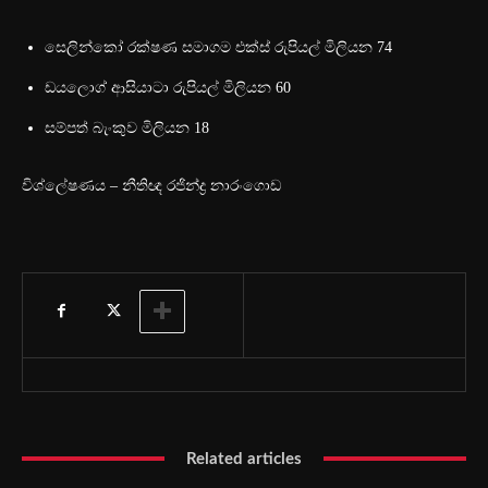
සෙලින්කෝ රක්ෂණ සමාගම එක්ස් රුපියල් මිලියන 74
ඩයලොග් ආසියාටා රුපියල් මිලියන 60
සම්පත් බැංකුව මිලියන 18
විශ්ලේෂණය – නීතිඥ රජින්ද්‍ර නාරංගොඩ
Related articles