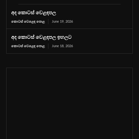
අද කොටස් වෙළඳපල
කොටස් වෙළෙඳ පොළ
June 19, 2026
අද කොටස් වෙළඳපල ඉහලට
කොටස් වෙළෙඳ පොළ
June 18, 2026