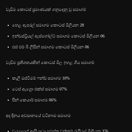
වැඩිම කොටස් ප්‍රමාණයක් ගනුදෙනු වූ සමාගම්
හෙළ ඇපරල් සමාගම කොටස් මිලියන 28
ඉන්ඩස්ට්‍රියල් ඇස්හෝල්ට් සමාගම කොටස් මිලියන 06
එස් එම් බී ලීසින් සමාගම කොටස් මිලියන 06
වැඩිම ප්‍රතිශතයකින් කොටස් මිල ඉහළ ගිය සමාගම්
කැලි ඔප්ටිමම් ෆන්ඩ් සමාගම 10%
ටෙස් ඇග්‍රො එක්ස් සමාගම 07%
පින් කෙයාර් සමාගම 06%
අද දිනය අවසානයේ වටිනාම සමාගම
ඩයලොග් ආසියාටා සමස්ත වත්කම් රුපියල් බිලියන 376