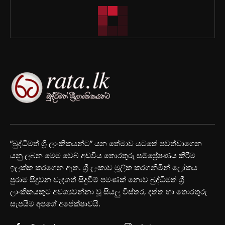
“බුද්ධිමත් ශ්‍රී ලාංකිකයන්ට” යන තේමාව යටතේ පවත්වාගෙන
යනු ලබන මෙම වෙබ් අඩවිය තොරතුරු සම්ප්‍රේෂණය කිරීම
ඉලක්ක කරගෙන ඇත. ශ්‍රී ලංකාව මූලික කරගනිමින් ලෝකය
පුරාම සිදුවන වැදගත් සිදුවීම් පමණක් නොව බුද්ධිමත් ශ්‍රී
ලාංකිකයකුට අවශ්‍යවන්නා වූ සියලු විස්තර, දත්ත හා තොරතුරු
සැපයීම අපගේ අපේක්ෂාවයි.