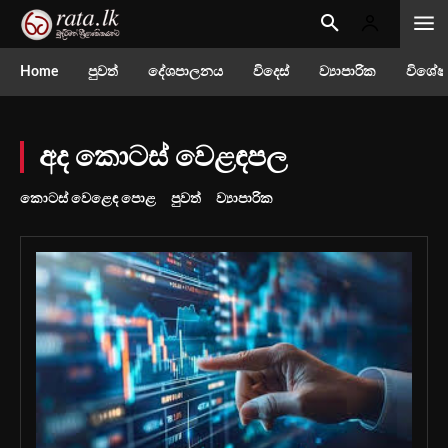
Home
පුවත්
දේශපාලනය
විදෙස්
ව්‍යාපාරික
විශේෂ
අද කොටස් වෙළඳපල
කොටස් වෙළෙඳ පොළ
පුවත්
ව්‍යාපාරික