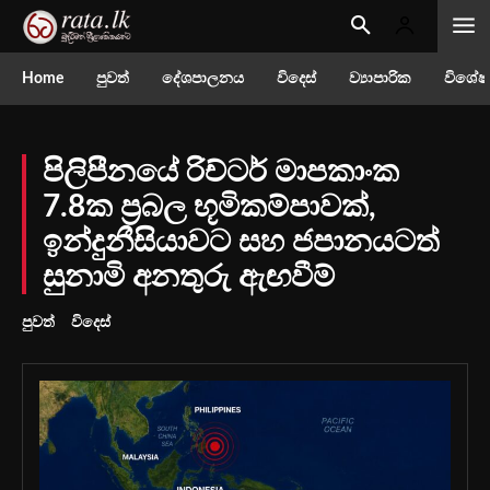
Home
පුවත්
දේශපාලනය
විදෙස්
ව්‍යාපාරික
විශේෂ
පිලිපීනයේ රිච්ටර් මාපකාංක
7.8ක ප්‍රබල භූමිකම්පාවක්,
ඉන්දුනීසියාවට සහ ජපානයටත්
සුනාමි අනතුරු ඇඟවීම්
පුවත්
විදෙස්