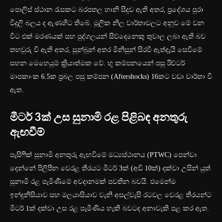
පොලිස් ස්ථාන රැසකට බරපතල හානි සිදුව ඇති අතර, ප්‍රදේශය පුරා
විදුලි බලය ද ඇණහිට තිබේ.
මූලික නිල වාර්තාවලට අනුව මේ වන
විට එක් මරණයක් සහ පුද්ගලයන් සිව්දෙනෙකු තුවාල ලබා ඇති බව
තහවුරු වී ඇති අතර, සුන්බුන් අතර මිනිසුන් සිරවී ඇත්දැයි සෙවීමේ
සහන මෙහෙයුම් ක්‍රියාත්මක වේ.
භූ කම්පනයෙන් පසු රිච්ටර්
මාපකාංක 6.5ක ප්‍රබල පසු කම්පන (Aftershocks) 16කට වඩා වාර්තා වී
ඇත.
මීටර් 3ක් උස සුනාමි රළ පිළිබඳ අනතුරු
ඇඟවීම්
පැසිෆික් සුනාමි අනතුරු ඇඟවීමේ මධ්‍යස්ථානය (PTWC) පෙන්වා
දෙන්නේ පිලිපීන වෙරළ තීරයට මීටර් 3ක් (අඩි 10ක්) දක්වා උසින් යුත්
සුනාමි රළ පැමිණීමේ අවදානමක් පවතින බවයි.
එමෙන්ම
ඉන්දුනීසියාව සහ මලයාසියාව වැනි අසල්වැසි රටවල වෙරළ තීරයන්ට
මීටර් 1ක් දක්වා උස රළ පැමිණිය හැකි බවටද අනාවැකි පළ කර ඇත.