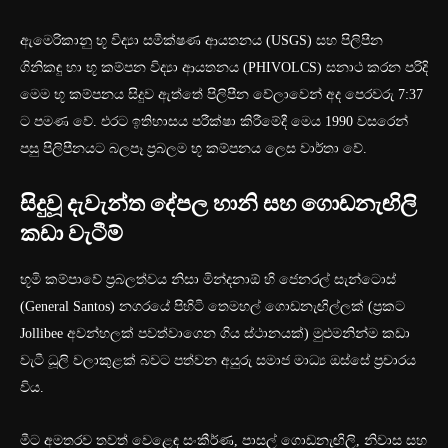
ඇමෙරිකානු භූ විද්‍යා සමීක්ෂණ ආයතනය (USGS) සහ පිලිපීන
ගිනිකඳු හා භූ කම්පන විද්‍යා ආයතනය (PHIVOLCS) සනාථ කරන පරිදි
මෙම භූ කම්පනය සිදුව ඇත්තේ පිලිපීන වේලාවෙන් අද පෙරවරු 7:37
ට පමණ වේ. එරට ඉතිහාසය පරීක්ෂා කිරීමේදී මෙය 1990 වසරෙන්
පසු පිලිපීනයට බලපෑ ප්‍රබලම භූ කම්පනය ලෙස වාර්තා වේ.
සිදුවූ දැවැන්ත දේපල හානි සහ ගොඩනැඟිලි
කඩා වැටීම්
භූමි කම්පාවේ ප්‍රබලත්වය නිසා මින්දනාඕ හි ජෙනරල් සැන්ටොස්
(General Santos) නගරයේ පිහිටි තෙමහල් ගොඩනැඟිල්ලක් (ප්‍රකට
Jollibee අවන්හලක් පවත්වාගෙන ගිය ස්ථානයක්) මුළුමනින්ම කඩා
වැටී ධූලි වලාකුළක් බවට පත්වන අයුරු සමාජ මාධ්‍ය ඔස්සේ ප්‍රචාරය
විය.
මීට අමතරව තවත් වෙළෙඳ සංකීර්ණ, පාසල් ගොඩනැඟිලි, නිවාස සහ