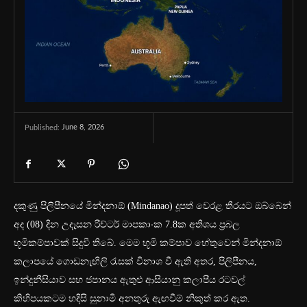
June 8, 2026
Published:
දකුණු පිලිපීනයේ මින්දනාඕ (Mindanao) දූපත් වෙරළ තීරයට ඔබ්බෙන්
අද (08) දින උදෑසන රිච්ටර් මාපකාංක 7.8ක අතිශය ප්‍රබල
භූමිකම්පාවක් සිදුවී තිබේ.
මෙම භූමි කම්පාව හේතුවෙන් මින්දනාඕ
කලාපයේ ගොඩනැඟිලි රැසක් විනාශ වී ඇති අතර, පිලිපීනය,
ඉන්දුනීසියාව සහ ජපානය ඇතුළු ආසියානු කලාපීය රටවල්
කිහිපයකටම හදිසි සුනාමි අනතුරු ඇඟවීම් නිකුත් කර ඇත.