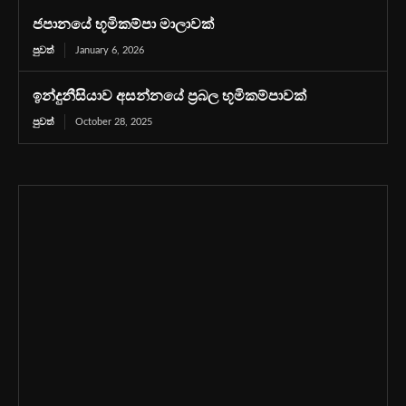
ජපානයේ භූමිකම්පා මාලාවක්
පුවත්
January 6, 2026
ඉන්දුනීසියාව අසන්නයේ ප්‍රබල භූමිකම්පාවක්
පුවත්
October 28, 2025