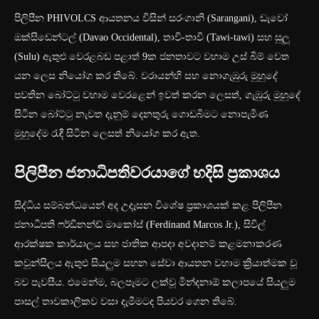
පිලිපීන PHIVOLCS ආයතනය විසින් සරංගානි (Sarangani), ඩැවෝ
ඔක්සිඩෙන්ටල් (Davao Occidental), තාවි-තාවි (Tawi-tawi) සහ සුලූ
(Sulu) ඇතුළු වෙරළබඩ පළාත් 9ක ජනතාවට වහාම උස් බිම් වෙත
යන ලෙස නියෝග කර තිබේ. වරායන්හි සහ නොගැඹුරු මුහුදේ
පවතින බෝට්ටු වහාම වෙරළෙන් ඉවත් කරන ලෙසත්, ගැඹුරු මුහුදේ
සිටින බෝට්ටු නැවත දැනුම් දෙනතුරු ගොඩබිමට නොපැමිණ
මුහුදේම රැඳී සිටින ලෙසත් නියෝග කර ඇත.
පිලිපීන ජනාධිපතිවරයාගේ හදිසි ප්‍රකාශය
සිද්ධිය සම්බන්ධයෙන් අද උදෑසන විශේෂ ප්‍රකාශයක් කළ පිලිපීන
ජනාධිපති ෆර්ඩිනන්ඩ් මාකෝස් (Ferdinand Marcos Jr.), සිවිල්
ආරක්ෂක කාර්යාලය සහ ජාතික ආපදා අවදානම් කළමනාකරණ
කවුන්සිලය ඇතුළු සියලුම සහන සේවා ආයතන වහාම ක්‍රියාත්මක වූ
බව පැවසීය. එමෙන්ම, බලපෑමට ලක්වූ මින්දනාඕ කලාපයේ සියලුම
පාසල් තාවකාලිකව වසා දැමීමටද පියවර ගෙන තිබේ.