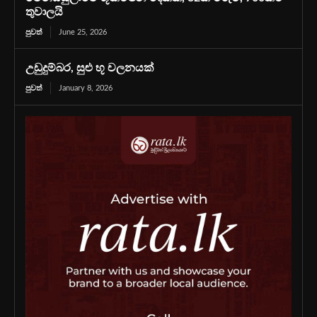
තුවාලයි
පුවත්
June 25, 2026
උඩුදුම්බර, සුළු භූ චලනයක්
පුවත්
January 8, 2026