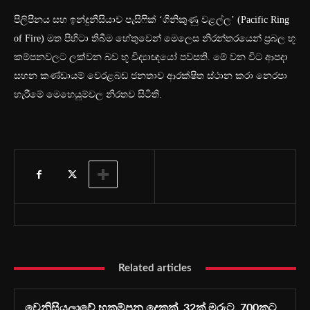
පිලිපීනය සහ ඉන්දුනීසියාව පැසිෆික් ‘ගිනිකුණු වළල්ල’ (Pacific Ring
of Fire) මත පිහිටා තිබීම හේතුවෙන් මෙලෙස නිරන්තරයෙන් ප්‍රබල භූ
කම්පනවලට ලක්වන බව භූ විද්‍යාඥයෝ පවසති.
මේ වන විට ආපදා
සහන කණ්ඩායම් වෙරළබඩ ජනතාව ආරක්ෂිත ස්ථාන කරා නෙරපා
හැරීමේ මෙහෙයුම්වල නිරතව සිටිති.
Related articles
වෙනිසියුලාවේ භූකම්පන දෙකක්, 32ක් මරුට, 700කට