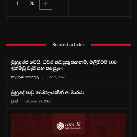
Related articles
මුහුද රළු වෙයි, ධීවර කටයුතු තහනම්, මිලිමීටර් 100
ඉක්මවූ වැසි සහ තද සුළං!
කාළගුණ තොරතුරු
June 2, 2026
මුහුදේ පාවූ බෝතලයකින් ආ මාරයා
පුවත්
October 29, 2025