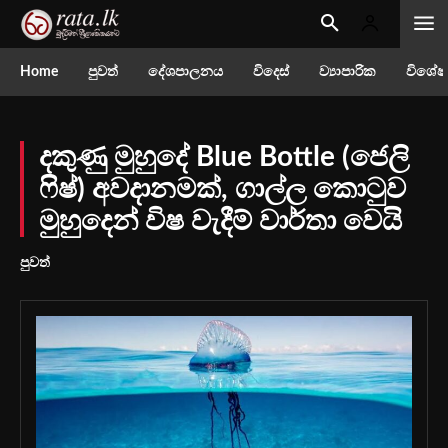
Home
පුවත්
දේශපාලනය
විදෙස්
ව්‍යාපාරික
විශේෂ
දකුණු මුහුදේ Blue Bottle (ජෙලි
ෆිෂ්) අවදානමක්, ගාල්ල කොටුව
මුහුදෙන් විෂ වැදීම් වාර්තා වෙයි
පුවත්