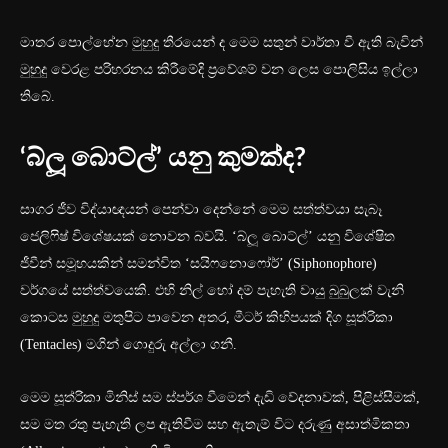
මාතර පොල්හේන මුහුදු තීරයෙන් ද මෙම සතුන් වාර්තා වී ඇති බැවින්
මුහුදු වෙරළ පරිහරනය කිරීමේදි ප්‍රවේශම් වන ලෙස පොලිසිය ඉල්ලා
තිබේ.
‘බ්ලූ බොට්ල්’ යනු කුමක්ද?
සාගර ජීව විද්යාඥයන් පෙන්වා දෙන්නේ මෙම සත්ත්වයා සැබෑ
ජෙලිෆිෂ් විශේෂයක් නොවන බවයි. ‘බ්ලූ බොට්ල්’ යනු විශේෂිත
ජීවීන් සමූහයකින් සමන්විත ‘සයිෆනොෆෝර්’ (Siphonophore)
වර්ගයේ සත්ත්වයෙකි. එහි නිල් හෝ දම් පැහැති වායු බුබුලක් වැනි
කොටස මුහුදු මතුපිට පාවෙන අතර, මීටර් කිහිපයක් දිග සූත්රිකා
(Tentacles) මගින් ගොදුරු අල්ලා ගනී.
මෙම සූත්රිකා මිනිස් සම ස්පර්ශ වීමෙන් දැඩි වේදනාවක්, පිළිස්සීමක්,
සම මත රතු පැහැති ලප ඇතිවීම සහ ඇතැම් විට දරුණු අසාත්මිකතා