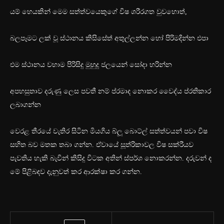
යම් හෙයකින් මෙම සත්ත්වයෙකුගේ විෂ ශරීරගත වුවහොත්,
බලපෑමට ලක් වූ ස්ථානය කිසිසේත් අතුල්ලන්න හෝ පිරිමදින්න එපා
එම ස්ථානය වහාම පිරිසිදු මුහුදු ජලයෙන් සෝදා හරින්න
අපහසුතාව දරුණු ලෙස පවතී නම් ප්රමාද නොකර වෛද්ය ප්රතිකාර
ලබාගන්න
වෙරළ තීරයේ වැතිර සිටින මියගිය බ්ලූ බොට්ල් සත්ත්වයන් පවා විෂ
සහිත බව මතක තබා ගන්න. ඒවායේ සූත්රිකාවල විෂ සක්රීයව
පැවතිය හැකි බැවින් කිසිදු විටක අතින් ස්පර්ශ නොකරන්න. දරුවන් ද
මේ පිළිබඳව දැනුවත් කර ආරක්ෂා කර ගන්න.