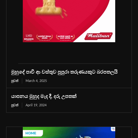
මුහුදේ පාවී ආ වස්තුව පුපුරා තරුණයකුට බරපතලයි
පුවත්
March 4, 2025
යාපනය මුහුද මැද දී, දරු උපතක්
පුවත්
April 19, 2024