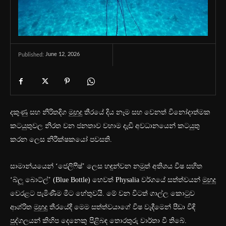
June 12, 2026
Published:
දකුණු සහ නිරිතදිග මුහුදු තීරයේ දිය නෑම සහ වෙනත් විනෝදාත්මක
කටයුතුවල නිරත වන ජනතාව වහාම දැඩි අවධානයෙන් කටයුතු
කරන ලෙස නිරීක්ෂකයෝ පවසති.
සාමාන්යයෙන් ‘ජෙලිෆිෂ්’ ලෙස හඳුන්වන නමුත් අතිශය විෂ සහිත
‘බ්ලූ බොට්ල්’ (Blue Bottle) හෙවත් Physalia වර්ගයේ සත්ත්වයන් මුහුදු
වෙරළට පැමිණීම මීට හේතුවයි. මේ වන විටත් ගාල්ල කොටුව
ආශ්රිත මුහුදු තීරයේදී මෙම සත්ත්වයාගේ විෂ වැදීමෙන් පීඩා විඳි
පුද්ගලයන් කිහිප දෙනෙකු පිළිබඳ තොරතුරු වාර්තා වී තිබේ.