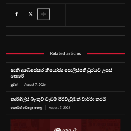
Related articles
ෂානි අබේසේකර නියෝජ්‍ය පොලිස්පති ධුරයට උසස්
කෙරේ
පුවත්
August 7, 2026
කාර්ගිල්ස් බැංකුව වැඩිම පිරිවැටුමක් වාර්ථා කරයි
කොටස් වෙළෙඳ පොළ
August 7, 2026