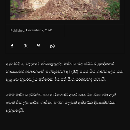
December 2, 2020
Published:
නුවරඑළිය, වලනේ, පදියපැලැල්ල මාර්ගය මලපට්ටාව ප්‍රදේශයේ
නායයාමේ අවදානමක් හේතුවෙන් අද (02) සවස සිට තාවකාලිව වසා
දැමූ බව නුවරඑලිය අතිරේක දිසාපති පී.ඒ.සරත්චන්ද්‍ර පවසයි.
මෙම මාර්ගය මුවත්ත සහ නරංතලාව අතර කොටස වසා දමා ඇති
බවත් විකල්ප මාර්ග භාවිතා කරන ලෙසත් අතිරේක දිසාපතිවරයා
දැනුම්දෙයි.