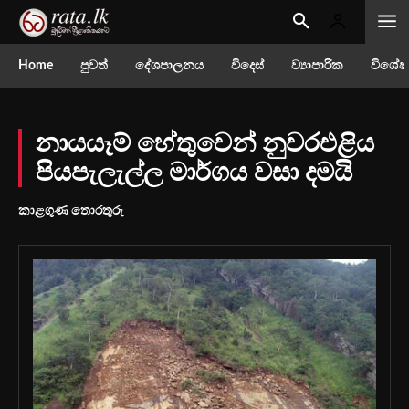
Home
පුවත්
දේශපාලනය
විදෙස්
ව්‍යාපාරික
විශේෂ
නායයෑම් හේතුවෙන් නුවරඑළිය
පියපැලැල්ල මාර්ගය වසා දමයි
කාළගුණ තොරතුරු