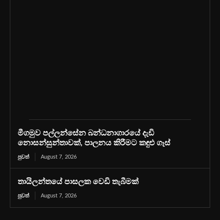
මීගමුව පල්ලන්සේන බන්ධනාගාරයේ දැඩි
නොසන්සුන්තාවක්, පාලනය කිරීමට කඳුළු ගෑස්
පුවත්
August 7, 2026
තායිලන්තයේ පාසලක වෙඩි තැබීමක්
පුවත්
August 7, 2026