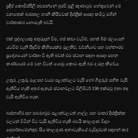
ප්‍රදීප් කොඩිප්පිලි පවසන්නේ බුරවි සුළි කුණාටුව හේතුවෙන් මේ
වනතෙක් බරපතල හානි කිසිවවක් දිස්ත්‍රික් ආපදා කමිටු මගින්
වාර්තාකර නොමැති බවයි.
එක් පුද්ගලයකු අතුරුදන් වීම, ගස් කඩා වැටීම්, පහත් බිම් ජලයෙන්
යටවීම් වැනි සිදුවීම් කිහිපයක්ම මුලතිව්, වව්නියාව සහ මන්නාරම
ප්‍රදේශයෙන් වාර්තා වී ඇති බවත් එම ස්ථාන සඳහා ආපදා සහන
කණ්ඩායම් මේ වන විටත් යොමු කොට ඇති බව ද ඔහු කීවේය.
උතුර, උතුරු මැද සහ වයඹ පළාත්වලට වැසි හෝ ගිගුරුම් සහිත වැසි
ඇතිවිය හැකි අතර ඇතැම් ස්ථානවලට මිලිමීටර් 150 ඉක්මවූ ඉතා තද
වැසි ඇතිවිය හැක.
බස්නාහිර සහ සබරගමුව පළාත්වලටත් ගාල්ල සහ මාතර දිස්ත්‍රික්ක
වලටත් විටින් විට වැසි ඇතිවිය හැකි බවයි කාලගුණ විද්‍යා
දෙපාර්තමේන්තුව සිය කාලගුණ අනාවැකියේ වැඩිදුරටත් සඳහන් කර