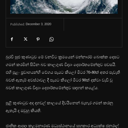
December 3, 2020
Published:
බුරවි සුළු කුණාටුව මේ වනවිට ක්‍රමයෙන් මන්නාරම් බොක්ක දෙසට
ගමන් කරමින් සිටින බව කාලගුණ විද්‍යා දෙපාර්තමේන්තුව පවසයි.
එහි සුළං ප්‍රවාහයන්හි වේගය පැයට කිලෝ මීටර 70-80ත් අතර පැවැති
බවත් ඇතැම් අවස්ථාවල දී පැයට කිලෝ මීටර 90ක් දක්වා වැඩි වූ
බවත් කාලගුණ විද්‍යා දෙපාර්තමේන්තුව සඳහන් කළේය.
සුළි කුණාටුව අද දහවල් කාලයේ දිවයිනෙන් බැහැර ගමන් කරනු
ඇතැයි ද ඔවුහු කියති.
ජාතික ආපදා කළමනාරණ මධ්‍යස්ථානයේ සහකාර අධ්‍යක්ෂ ජනරාල්