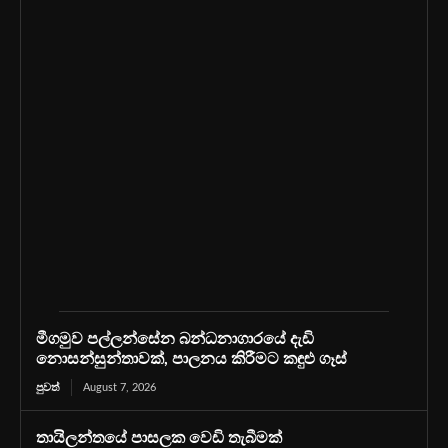
මීගමුව පල්ලන්සේන බන්ධනාගාරයේ දැඩි
නොසන්සුන්තාවක්, පාලනය කිරීමට කඳුළු ගෑස්
පුවත්
August 7, 2026
තායිලන්තයේ පාසලක වෙඩි තැබීමක්