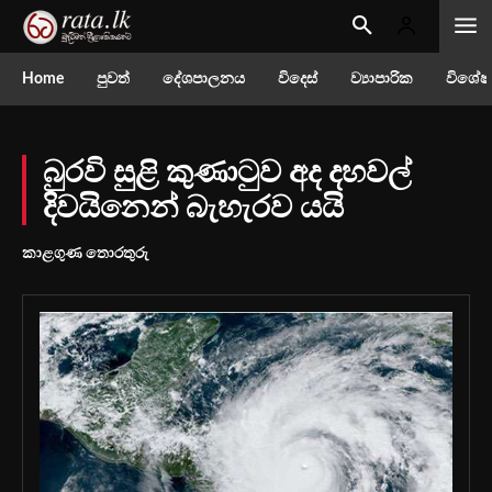
Home
පුවත්
දේශපාලනය
විදෙස්
ව්‍යාපාරික
විශේෂ
බුරවි සුළි කුණාටුව අද දහවල්
දිවයිනෙන් බැහැරව යයි
කාළගුණ තොරතුරු