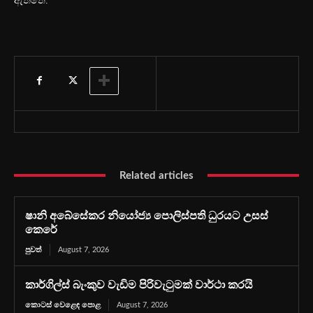
ඇත්තේ.
Related articles
ෂානි අබේසේකර නියෝජ්‍ය පොලිස්පති ධුරයට උසස්
කෙරේ
පුවත්
August 7, 2026
කාර්ගිල්ස් බැංකුව වැඩිම පිරිවැටුමක් වාර්ථා කරයි
කොටස් වෙළෙඳ පොළ
August 7, 2026