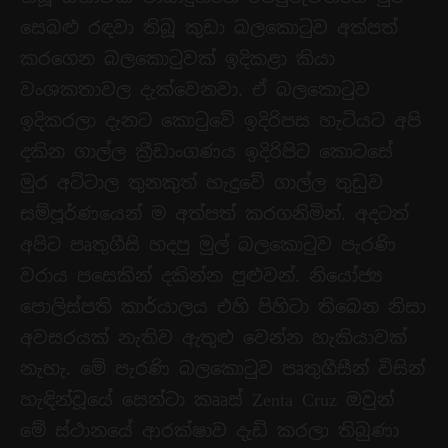
සෙබළු රඳවා තිබූ කුඩා බලකොටුව අත්පත්
කරගෙන බලකොටුවක් ඉදිකළා කියා
වංශකතාවල දැක්වෙනවා. ඒ බලකොටුව
ඉදිකරලා දැනට කොටුවේ ඉදිරිපස හැටියට අපි
දකින ගාල්ල ක්‍රීඩාංගණය ඉදිරිපිට කොටසේ
මුර අට්ටාල තුනකුත් හැදුවේ ගාල්ල තුඩුව
සම්පූර්ණයෙන් ම අත්පත් කරගනිමින්. අදටත්
අපිට පෘතුගීසි හදපු මුල් බලකොටුව පැරණි
වරාය පසෙකින් දකින්න පුළුවන්. නියෝජ්‍ය
පොලිස්පති කාර්යාලය එහි පිහිටා තිබෙන නිසා
අවසරයක් නැතිව ඇතුළු වෙන්න හැකියාවක්
නැහැ. මේ පැරණි බලකොටුව පෘතුගීසීන් විසින්
හැඳින්වූයේ සෙන්ටා කෲස් Zenta Cruz ඔවුන්
මේ ස්ථානයේ ආරක්ෂාව දැඩි කරලා තිබුණා