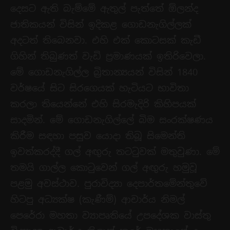
දෙසට ඇති බැම්මේ ඇතුල් පැත්තේ ඕලන්ද
ජාතිකයන් විසින් ඉදිකළ ගොඩනැගිල්ලක්
අදටත් තිබෙනවා. එහි එක් කොටසක් කැඩී
ගිහින් තිබුණත් වැඩි ප්‍රමාණයක් ඉතිරිවෙලා.
මේ ගොඩනැගිල්ල බ්‍රිතාන්‍යයන් විසින් 1840
වර්ෂයේ සිට සිරගෙයක් හැටියට භාවිතා
ක‍රලා තියෙන්නේ එහි සිරමැදිරි කිහිපයක්
සාදමින්. මේ ගොඩනැගිල්ලේ බිම සංරක්ෂණය
කිරීම සඳහා පසුව යොදා තිබූ සිමෙන්ති
ඉවත්කරද්දී ගල් අඟුරු තටටුවක් මතුවුණා. මේ
තමයි ගාල්ල කොටුවෙන් ගල් අඟුරු හමුවූ
පළමු අවස්ථාව. පුරාවිද්‍යා දෙපාර්තමේන්තුවේ
හිටපු අධ්‍යක්ෂ (කැණීම්) ආචාර්ය නිමල්
පෙරේරා මහතා ව්‍යාපෘතියේ උපදේශක වාස්තු