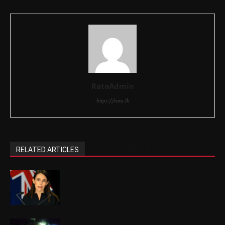
RataAdmin
https://rata.lk
RELATED ARTICLES
MORE FROM AUTHOR
නවසීලන්ත අගමැතිනිය, “ලංකාවේ
උපන්නා නම්” සිදුවන දේ මෙන්න
තර්ස්ටන් සිසුන් බේරෙද්දී, මිහිදන් වූ සිසුන්