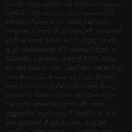
වගේම ගාල්ල තුඩුවේ අන් ස්ථානයන් පාලනය
කරමින් විවිධ තැන්වල තවත් ගොඩනැගිලි
ඉදිකරලා තිබුණු බවට සාක්ෂි තිබෙනවා.
කොහොම වුණත් මේ බලකොටුවේ පෘතුගීසීන්
වෙඩි බෙහෙත් ගබඩා කරලා තිබුණු අතරම
ආයුධ නිෂ්පාදනයත් එම ස්ථානයේ සිදුකරලා
තිබෙනවා. මේ සඳහා කම්හල් පිහිටා තිබුණා
කියලත් කියනවා. එදා පෘතුගීසීන් කම්මල්වලට
එහෙමත් නැත්නම් Workshop වලට ඔවුන්ගේ
භාෂාවෙන් වින්කල් කියපු නිසා අපේ සිංහල
භාෂාවටත් වින්කල් කියන නම එකතුවෙලා
තියෙනවා. කොහොම වුණත් මේ යකඩ
උණුකරමින් ආයුධ හදපු වින්කල්වලින් පිටවූ
කළු දුමාරයත් ඒ දුමාරය නිසා පෘතුගීසි
කොටුවේ බිත්ති කළු පැහැ වී තිබුණු නිසා