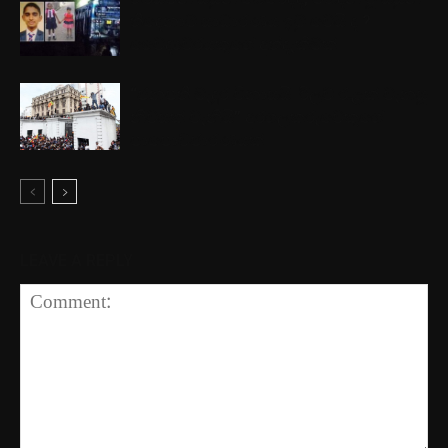
තිදෙනාට සාධාරණය ඉටු වෙයි ද ?
වෛද්‍යවරයකුගේ අත්දැකීමක්
“ජනපති මැදුර විනාසයි. රිලව් රැළක් වැනසූ
නිවසක් වැනියි” අරගලකරුවෙකුගේ
පාපොච්ඡාරණයක්
LEAVE A REPLY