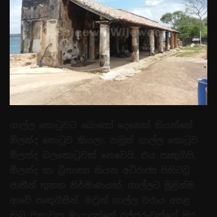
ගාල්ල කොටුවට බොහෝ දෙනෙක් කියන්නේ
ඕලන්ද කොටුව කියලා. නමුත් ගාල්ල කොටුව
ඕලන්ද බලකොටුවක් නෙවෙයි. එය පෘතුගීසි,
ඕලන්ද හා බ්‍රිතාන්‍ය කියන අධිරාජ්‍ය පිහිටවූ
ජාතීන් තුනක නිර්මාණයක්. ගාල්ලට මුළින්ම
ආවේ පෘතුගීසීන්. ඔවුන් ගාල්ල වරාය අසළ
තිබූ සීතාවක මායාදුන්නේ රජ්ජුරුවන්ගේ මුර