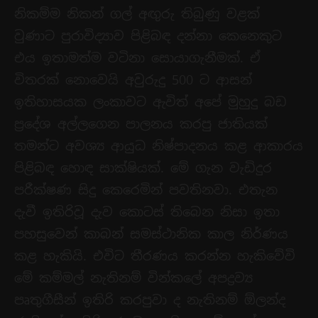
නිකම්ම නිකන් ගල් අඟුරු තිබුණු වළක්
වුණාට පුරාවිද්‍යාව පිළිබඳ දන්නා කෙනෙකුට
එය ඉතාමත්ම වටිනා සොයාගැනීමක්. ඒ
විතරක් නොවෙයි අවුරුදු 500 ට ආසන්
ඉතිහාසයක ලංකාවට ඇවිත් අපේ මුහුදු බඩ
ප්‍රදේශ අල්ලගෙන පාලනය කරපු ජාතියක්
තමන්ට අවශ්‍ය ආයුධ නිෂ්පාදනය කළ ආකාරය
පිළිබඳ හොඳ සාක්ෂියක්. මේ ගැන වැඩිදුර
පරීක්ෂණ සිදු කෙරෙමින් පවතිනවා. එතැන
දැවී ඉතිරිවූ දැව කොටස් තිබෙන නිසා ඉතා
පහසුවෙන් කාබන් සමස්ථානික කාල නිර්ණය
කළ හැකියි. එවිට තීරණය කරන්න හැකිවේවි
මේ කම්මල් නැතිනම් වින්කලේ අපද්‍රව්‍ය
පෘතුගීසීන් ඉතිරි කරපුවා ද නැතිනම් ඕලන්ද