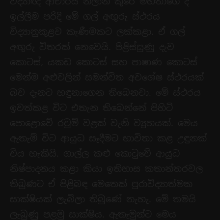
විද්‍යාඥ ආචාර්ය නිලාන් කුරේ මහතාගේ ද
ඉල්ලීම පරිදි මේ ගල් අඟුරු ස්ථරය
විද්‍යානුකූළව කැණීමකට ලක්කළා. ඒ ගල්
අඟුරු විතරක් නෙවෙයි. පිළිස්සුණු දැව
කොටස්, යකඩ කොටස් සහ පාෂාණ කොටස්
මෙන්ම අළුවලින් සමන්විත අවශේෂ ස්ථරයක්
බව දැනට හඳුනාගෙන තිබෙනවා. මේ ස්ථරය
ඉවත්කළ විට එතැන තිබෙන්නේ පිහිටි
පොළොවේ රවුම් වළක් වැනි ව්‍යුහයක්. මෙය
ඇතැම් විට ආයුධ සෑදීමට භාවිතා කළ උඳුනක්
විය හැකියි. ගාල්ල කළු කොටුවේ ආයුධ
නිෂ්පාදනය කළා කියා ඉතිහාස කතාන්තරවල
තිබුණට ඒ පිළිබඳ මෙතෙක් පුරාවිද්‍යාත්මක
සාක්ෂියක් ලැබිලා තිබුණේ නැහැ. මේ තමයි
ලැබුණු පළමු සාක්ෂිය. ඇතැමුන්ට මෙය