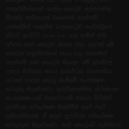
පෘතුගීසීන්ගෙන් ගාල්ල කොටුව අල්ලගත්තු
ඕලන්ද ජාතිකයන් එහෙමත් නැත්නම්
ලන්දේසීන් පෘතුගීසි බලකොටුව හැඳින්වූයේ
ස්වාට් ෆෝර්ට් Zwart Fort යන නමින් එහි
අර්ථය කළු කොටුව කියන එක. අදටත් මේ
කොටස හඳුන්වන්නේ Black Fort එහෙමත්
නැත්නම් කළු කොටුව කියලා. මේ දවස්වල
උපාය මාර්ගික නගර සංවර්ධන ව්‍යාපෘතිය
යටතේ ගාල්ල කොටු බැම්මේ සංරක්ෂණ
කටයුතු සිදුවෙනවා. පුරාවිද්‍යාත්මක ස්ථානයක
සංරක්ෂණයක් කරනවානම් එතැන විධිමත්
පුරාවිද්‍යා පර්යේෂණ සිදුකිරීම අපේ රටේ
ප්‍රතිපත්තියක්. ඒ අනුව පුරාවිද්‍යා පර්යේෂණ
කටයුතුත් සිදුවෙනවා. කළු කොටුවේ රූමස්සල