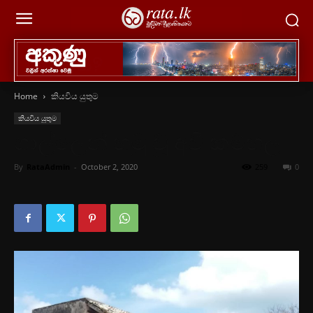
Home
කියවිය යුතුම
කියවිය යුතුම
ගාල්ලෙන් හමු වූ අවි කම්හල
By
RataAdmin
-
October 2, 2020
259
0