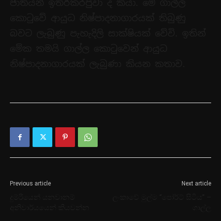
ජාතියන් ඉතිරිකරපුවා ද කියා. මේ ගාල්ල
කොටුවේ ආයුධ නිෂ්පාදනාගාරයක් තිබුණු
බවට ලැබුණු පැහැදිලි සාක්ෂියක් වේවි. ඉතින්
මේක තමයි ගාල්ල කොටුවෙන් ආයුධ
නිෂ්පාදනාගාරයක් ලැබුණා කියන කතාව.
Previous article
Next article
දුම්රියෙන් යනවානම්
ලංකාවේ මුල්ම “පෝර්ට් සිටිය” –
අනිවාර්යයෙන් කියවන්න
ගාල්ල