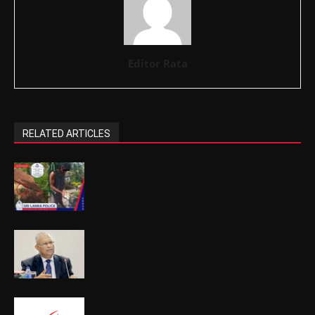
Editor Rata
RELATED ARTICLES
MORE FROM AUTHOR
බළලෙකුට හිංසා කළ තරුණයින් දෙදෙනා
අත්අඩංගුවට
ෂානි අබේසේකර නියෝජ්‍ය පොලිස්පති
ධුරයට උසස් කෙරේ
කාර්ගිල්ස් බැංකුව වැඩිම පිරිවැටුමක් වාර්ථා