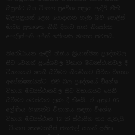
සිසුන්ට සිය විභාග ප‍්‍රවේශ පත‍්‍රය ඇඳීරි නීති
බලපත‍්‍රයක් ලෙස යොදාගත හැකි බව පොලිස්
මාධ්‍ය ප‍්‍රකාශක නීති දිසාව භාර නියෝජ්‍ය
පොලිස්පති අජිත් රෝහණ මහතා පවසයි.
නිරෝධායන ඇඳීරි නීතිය ක්‍රියාත්මක ප‍්‍රදේශවල
සිට වෙනත් ප‍්‍රදේශවල විභාග මධ්‍යස්ථානවල දී
විභාගයට පෙනී සිටීමට නියමිතව සිටින විභාග
අපේක්ෂකයින්ට, එම බල ප‍්‍රදේශයේ විශේෂ
විභාග මධ්‍යස්ථානවල සිට විභාගයට පෙනී
සිටීමට අවස්ථාව ලබා දී තිබේ. ඒ අනුව 05
ශ්‍රේණිය ශිෂ්‍යත්ව විභාගය සඳහා විශේෂ
විභාග මධ්‍යස්ථාන 12 ක් ස්ථාපිත කර ඇතැයි
විභාග කොමසාරිස් ජනරාල් සනත් පූජිත