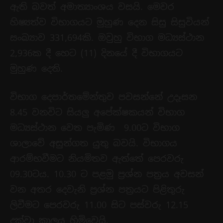
ඇති බවත් අමාත්‍යාංශය වසයි. මෙවර
හිෂ්‍යත්ව විභාගයට මුහුණ දෙන සිසු සිසුවියන්
සංඛ්‍යාව 331,694කි. ඔවුහු විභාග මධ්‍යස්ථාන
2,936ක දී හෙට (11) දිනයේ දී විභාගයට
මුහුණ දෙති.
විභාග දෙපාර්තමේන්තුව පවසන්නේ උදෑසන
8.45 වනවිට සියලු අපේක්ෂකයන් විභාග
මධ්‍යස්ථාන වෙත පැමිණ 9.00ට විභාග
ශාලාවේ අසුන්ගත යුතු බවයි. විභාගය
ආරම්භවීමට නියමිතව ඇත්තේ පෙරවරු
09.30ටය. 10.30 ට පළමු ප්‍රශ්න පත්‍රය අවසන්
වන අතර දෙවැනි ප්‍රශ්න පත්‍රයට පිළිතුරු
ලිවීමට පෙරවරු 11.00 සිට පස්වරු 12.15
දක්වා කාලය හිමිවෙයි.