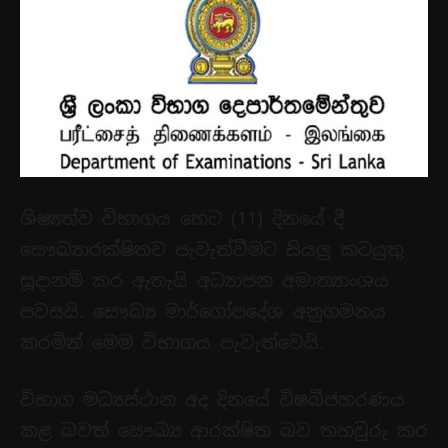
ශිෂ්‍යත්ව විභාගය හෙට (11) දිනයේ දී
සෞඛ්‍යාරක්ෂිතව පැවැත්වීමට සියලු කටයුතු
සූදානම් කර ඇතැයි අධ්‍යාපන අමාත්‍යාංශය
පවසයි. සෞඛ්‍ය මාර්ගෝපදේශ අනුගමනය
කරමින් මෙම විභාගය පැවැත්වෙයි.
විභාග මධ්‍යස්ථාන අද දිනයේ විෂබීජහරණය
කළ බවත් සෞඛ්‍ය ආරක්ෂිත බව තහවුරු කර