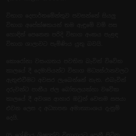
විභාග දෙපාර්තමේන්තුව පවසන්නේ සියලු
විභාග අපේක්ෂකයන් තම ඇඳුමේ වම් පස
හොඳින් පෙනෙන පරිදි විභාග අංකය පැළඳ
විභාග ශාලාවට පැමිණිය යුතු බවයි.
කොරෝනා වසංගතය පවතින බැවින් විවේක
කාලයේ දී දෙමාපියන්ට විභාග මධ්‍යස්ථානවලට
ඇතුළුවීමට අවසර ලැබෙන්නේ නැත. එබැවින්
දරුවන්ට පානීය ජල බෝතලයක්හා වවේක
කාලයේ දී අවශ්‍ය ආහාර ඔවුන් වෙතම සපයා
එවන ලෙස ද අධ්‍යාපන අමාත්‍යාංශය දැනුම්
දෙයි.
05 ශ්‍රේණිය ශිෂ්‍යත්ව විභාගයට පෙනී සිටින