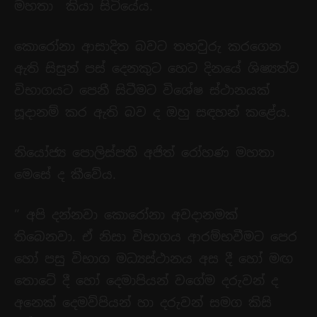
මහතා කියා සිටියේය.
කොරෝනා ආසාදිත බවට තහවුරු කරගෙන
ඇති සිසුන් පස් දෙනකුට හෙට දිනයේ ශිෂ්‍යත්ව
විභාගයට පෙනී සිටීමට විශේෂ ස්ථානයක්
සූදානම් කර ඇති බව ද ඔහු සඳහන් කළේය.
නියෝජ්‍ය පොලිස්පති අජිත් රෝහණ මහතා
මෙසේ ද කීවේය.
” අපි දන්නවා කොරෝනා අවදානමක්
තිබෙනවා. ඒ නිසා විභාගය ආරම්භවීමට පෙර
හෝ පසු විභාග මධ්‍යස්ථානය අස දී හෝ මඟ
තොටේ දී හෝ දෙමාපියන් වගේම දරුවන් ද
අනෙක් දෙමව්පියන් හා දරුවන් සමග කිසි