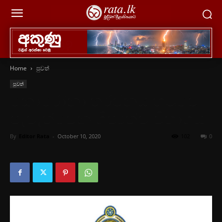
Home
පුවත්
පුවත්
කොරෝනා තර්ජනය හමුවේ
පැවැත්වෙන ශිෂ්‍යත්ව විභාගය
By
Editor Rata
-
October 10, 2020
102
0