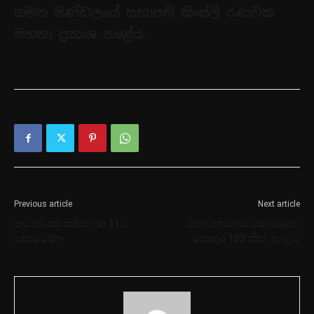
ගමන මණ්ඩලයේ සභාපති කිංස්ලි රණවක
මහතා ප්‍රකාශ කළේය.
Previous article
Next article
කටුනායක කම්හලක 11ට
මිනුවන්ගොඩ කොරෝනා
කොරෝනා
පොකුර 103 කින් ඉහළට