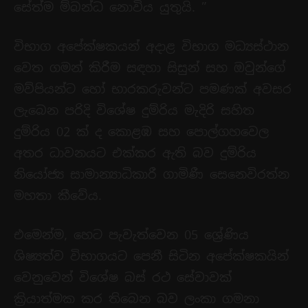
සේත්ම ම්බන්ධ නොවිය යුතුයි. ”
විභාග අපේක්ෂකයන් අදාළ විභාග මධ්‍යස්ථාන
වෙත ගමන් කිරීම සඳහා සිසුන් සහ ඔවුන්ගේ
මව්පියන්ට හෝ භාරකරුවන්ට පමණක් අවසර
ලැබෙන පරිදි විශේෂ දුම්රිය මැදිරි සහිත
දුම්රිය 02 ක් ද කොළඹ සහ පොල්ගහවෙල
අතර ධාවනයට එක්කර ඇති බව දුම්රිය
නියෝජ්‍ය සාමාන්‍යාධිකාරී ගාමිණී සෙනෙවිරත්න
මහතා කීවේය.
එමෙන්ම, හෙට පැවැත්වෙන 05 ශ්‍රේණිය
ශිෂ්‍යත්ව විභාගයට පෙනී සිටින අපේක්ෂකයින්
වෙනුවෙන් විශේෂ බස් රථ සේවාවක්
ක්‍රියාත්මක කර තිබෙන බව ලංකා ගමනා