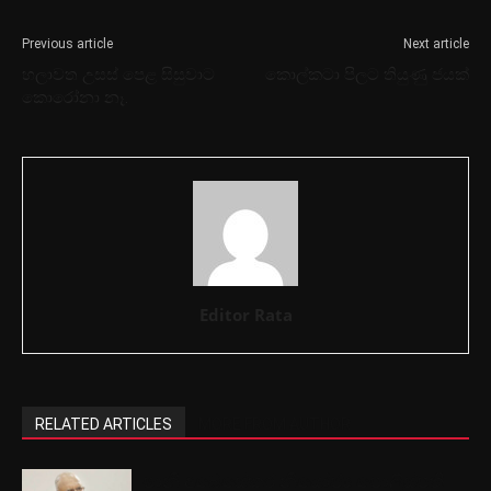
Previous article
Next article
හලාවත උසස් පෙළ සිසුවාට
කොල්කටා පිලට තියුණු ජයක්
කොරෝනා නෑ.
Editor Rata
RELATED ARTICLES
MORE FROM AUTHOR
ෂානි අබේසේකර නියෝජ්‍ය පොලිස්පති