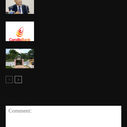
ධුරයට උසස් කෙරේ
කාර්ගිල්ස් බැංකුව වැඩිම පිරිවැටුමක් වාර්ථා
කරයි
මීගමුව පල්ලන්සේන බන්ධනාගාරයේ දැඩි
නොසන්සුන්තාවක්, පාලනය කිරීමට කඳුළු
ගෑස්
LEAVE A REPLY