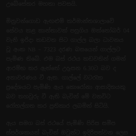
උබේසේකර මහතා පවසයි.
මිනුවන්ගොඩ ඇඟළුම් කර්මාන්තශාලාවේ
සේවය කළ කාන්තාවක් පසුගිය ඔක්තෝබර් 04
වැනි ඉරිදා කඩවත සිට ගාල්ල බලා ධාවනය
වූ අංක NB – 7323 දරණ බසයෙන් ගාල්ලට
පැමිණ තිබේ. එම බස් රථය කඩවතින් ගමන්
ආරම්භ කර ඇත්තේ ‍උදෑසන 6.30ට බව ද
අනාවරණය වී ඇත. ගාල්ලේ වටරැක
ප්‍රදේශයට පැමිණි ඇය කොරෝනා ආසාදිතයකු
බව තහවුරු වී ඇති බැවින් මේ වනවිට
රෝහල්ගත කර ප්‍රතිකාර ලබමින් සිටියි.
ඇය සමග බස් රථයේ පැමිණි පිරිස සමීප
ස්පර්ශකයන් බැවින් ඔවුන්ට ඉදිරිපත්වන ලෙස