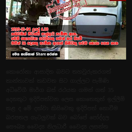
කොරෝනා ආසාදිත බවට තහවුරුකරගත්
කාන්තාවක් කඩවත සිට ගාල්ලට පැමිණි
අධිවේගී මාර්ග බස් රථයක ගමන් ගත් 35
දෙනකුට ‍ඉදිරිපත්වන ලෙස කොතෙකුත් ඉල්ලීම්
කළ ද මේ දක්වා කිසිවෙකු ඉදිරිපත් නොවීම
බරපතල ගැටලුවක් බව බෝපේ පෝද්දල
සෞඛ්‍ය වෛද්‍ය නිලධාරී වෛද්‍ය ලසන්ත