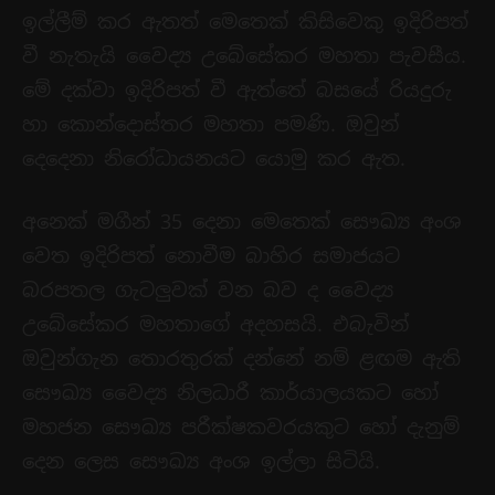
ඉල්ලීම් කර ඇතත් මෙතෙක් කිසිවෙකු ඉදිරිපත්
වී නැතැයි වෛද්‍ය උබේසේකර මහතා පැවසීය.
මේ දක්වා ඉදිරිපත් වී ඇත්තේ බසයේ රියදුරු
හා කොන්දොස්තර මහතා පමණි. ඔවුන්
දෙදෙනා නිරෝධායනයට යොමු කර ඇත.
අනෙක් මගීන් 35 දෙනා මෙතෙක් සෞඛ්‍ය අංශ
වෙත ඉදිරිපත් නොවීම බාහිර සමාජයට
බරපතල ගැටලුවක් වන බව ද වෛද්‍ය
උබේසේකර මහතාගේ අදහසයි. එබැවින්
ඔවුන්ගැන තොරතුරක් දන්නේ නම් ළඟම ඇති
සෞඛ්‍ය වෛද්‍ය නිලධාරී කාර්යාලයකට හෝ
‍මහජන සෞඛ්‍ය පරීක්ෂකවරයකුට හෝ දැනුම්
දෙන ලෙස සෞඛ්‍ය අංශ ඉල්ලා සිටියි.