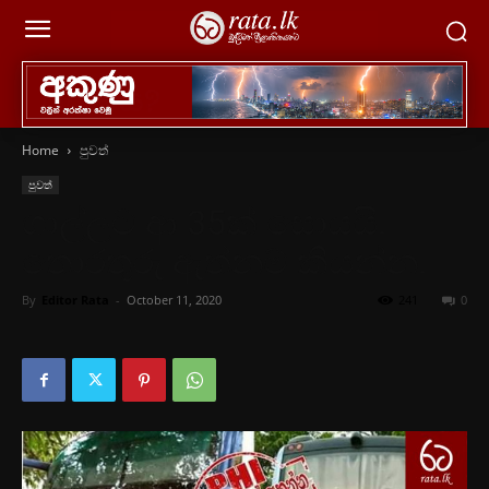
Home
පුවත්
පුවත්
ගාල්ලට ආ 35ක් සොයයි.
තොරතුරු ඇත්නම් කියන්න.
By
Editor Rata
-
October 11, 2020
241
0