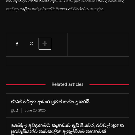
මේ පිළිබඳව අනිසි බියක් ඇති කර ගත යුතු නොවන බව ද විශේෂඥ
වෛද්‍ය පාලිත කරුණාපේම මහතා අවධාරණය කළේය.
Related articles
ඒඩ්ස් මර්දන ආධාර ට්‍රම්ප් කප්පාදු කරයි
පුවත්
June 20, 2026
ඉබෝලා අවදානමට කැනඩාව දැඩි පියවර, රටවල් තුනක
පුරවැසියන්ට තාවකාලික ඇතුල්වීමේ තහනමක්