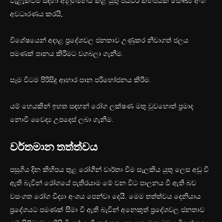
වැළැක්වීම සඳහා අනුගමනය කළ යුතු පියවර කිහිපයක් සෞඛ්‍ය අංශ
අවධාරණය කරයි,
විශේෂයෙන් අදාළ ප්‍රදේශවල ජනතාව උණුකර නිවාගත් ජලය
පමණක් පානය කිරීමට වගබලා ගැනීම.
සෑම විටම පිරිසිදු ආහාර පාන පරිභෝජනය කිරීම.
යම් හෙයකින් ඉහත සඳහන් රෝග ලක්ෂණ මතු වුවහොත් ප්‍රමාද
නොවී වෛද්‍ය උපදෙස් ලබා ගැනීම.
වර්තමාන තත්ත්වය
පසුගිය දින කිහිපය තුළ රෝගීන් වාර්තා වීම සැලකිය යුතු ලෙස අඩු වී
ඇති බැවින් රෝගයේ පැතිරයාම මේ වන විට පාලනය වී ඇති බව
වසංගත රෝග විද්‍යා අංශය පෙන්වා දෙයි. මෙම තත්ත්වය දෙනියාය
ප්‍රදේශයට පමණක් සීමා වී ඇති බැවින් අනෙකුත් ප්‍රදේශවල ජනතාව