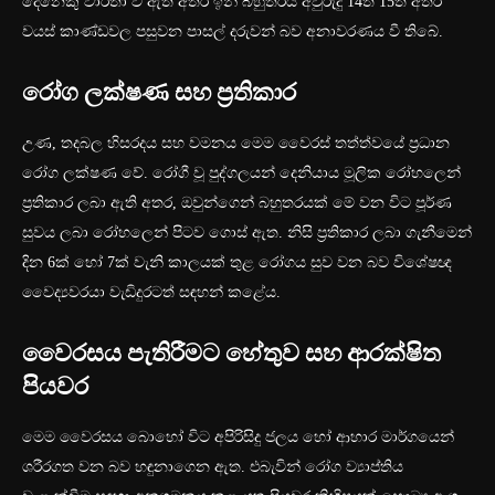
දෙනෙකු වාර්තා වී ඇති අතර ඉන් බහුතරය අවුරුදු 14ත් 15ත් අතර
වයස් කාණ්ඩවල පසුවන පාසල් දරුවන් බව අනාවරණය වී තිබේ.
රෝග ලක්ෂණ සහ ප්‍රතිකාර
උණ, තදබල හිසරදය සහ වමනය මෙම වෛරස් තත්ත්වයේ ප්‍රධාන
රෝග ලක්ෂණ වේ. රෝගී වූ පුද්ගලයන් දෙනියාය මූලික රෝහලෙන්
ප්‍රතිකාර ලබා ඇති අතර, ඔවුන්ගෙන් බහුතරයක් මේ වන විට පූර්ණ
සුවය ලබා රෝහලෙන් පිටව ගොස් ඇත. නිසි ප්‍රතිකාර ලබා ගැනීමෙන්
දින 6ක් හෝ 7ක් වැනි කාලයක් තුළ රෝගය සුව වන බව විශේෂඥ
වෛද්‍යවරයා වැඩිදුරටත් සඳහන් කළේය.
වෛරසය පැතිරීමට හේතුව සහ ආරක්ෂිත
පියවර
මෙම වෛරසය බොහෝ විට අපිරිසිදු ජලය හෝ ආහාර මාර්ගයෙන්
ශරීරගත වන බව හඳුනාගෙන ඇත. එබැවින් රෝග ව්‍යාප්තිය