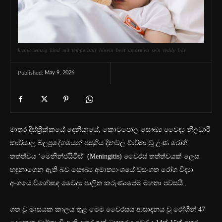
krank winzig kind mit temperatur hinein beet umarmen sein teddy bär
May 9, 2026
Published:
මාතර දිස්ත්‍රික්කයේ දෙනියායේ, කොටපොල සෞඛ්‍ය වෛද්‍ය නිලධාරී
කාර්යාල බලප්‍රදේශයෙන් පසුගිය දිනවල වාර්තා වූ උණ රෝගී
තත්ත්වය ‘මෙනින්ජයිටිස්’ (Meningitis) වෛරස් තත්ත්වයක් ලෙස
හඳුනාගෙන ඇති බව සෞඛ්‍ය අමාත්‍යාංශයේ වසංගත රෝග විද්‍යා
අංශයේ විශේෂඥ වෛද්‍ය පාලිත කරුණාපේම මහතා පවසයි.
ගත වූ මාසයක කාලය තුළ මෙම වෛරසය ආසාදනය වූ රෝගීන් 47