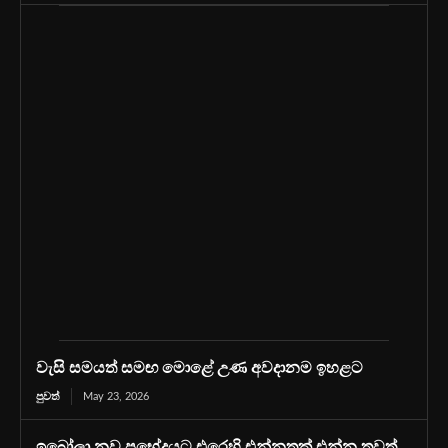
වැසි සමයත් සමඟ මොළේ උණ අවදානම ඉහළට
පුවත්
May 23, 2026
ඉබෝලා නව ප්‍රභේදයට එරෙහි එන්නතක් එන්න තවත්