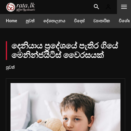
Home
පුවත්
දේශපාලනය
විදෙස්
ව්‍යාපාරික
විශේෂ
දෙනියාය ප්‍රදේශයේ පැතිර ගියේ
මෙනින්ජයිටිස් වෛරසයක්
පුවත්