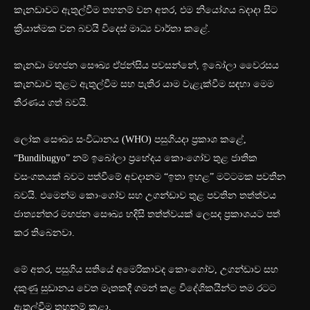
කැනඩාවට ඇතුල්වීම තහනම් වන අතර, එම නියෝගය බදාදා සිට
ක්‍රියාත්මක වන බවයි විදෙස් මාධ්‍ය වාර්තා කළේ.
කැනඩා මහජන සෞඛ්‍ය ඒජන්සිය පවසන්නේ, ඉබෝලා වෛරසය
කැනඩාව තුළට ඇතුල්වීම සහ පැතිර යාම වැළැක්වීම සඳහා මෙම
තීරණය ගත් බවයි.
ලෝක සෞඛ්‍ය සංවිධානය (WHO) පසුගියදා ප්‍රකාශ කළේ,
“Bundibugyo” නම් ඉබෝලා ප්‍රභේදය කොංගෝව තුළ ජාතික
වසංගතයක් බවට පත්වීමේ අවදානම “ඉතා ඉහළ” මට්ටමක පවතින
බවයි. එමෙන්ම කොංගෝව සහ උගන්ඩාව තුළ පවතින තත්ත්වය
ජාත්‍යන්තර මහජන සෞඛ්‍ය හදිසි තත්ත්වයක් ලෙසද ප්‍රකාශයට පත්
කර තිබෙනවා.
මේ අතර, පසුගිය සතියේ අමෙරිකාවද කොංගෝව, උගන්ඩාව සහ
දකුණු සුඩානය වෙත මෑතකදී ගමන් කළ විදේශිකයින්ට තම රටට
ඇතුල්වීම තහනම් කළා.