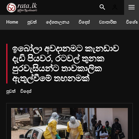
Home
පුවත්
දේශපාලනය
විදෙස්
ව්‍යාපාරික
විශේෂ
ඉබෝලා අවදානමට කැනඩාව
දැඩි පියවර, රටවල් තුනක
පුරවැසියන්ට තාවකාලික
ඇතුල්වීමේ තහනමක්
පුවත්
විදෙස්