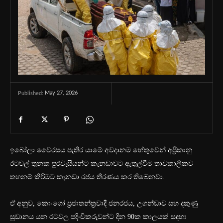
May 27, 2026
Published:
ඉබෝලා වෛරසය පැතිර යාමේ අවදානම හේතුවෙන් අප්‍රිකානු
රටවල් තුනක පුරවැසියන්ට කැනඩාවට ඇතුල්වීම තාවකාලිකව
තහනම් කිරීමට කැනඩා රජය තීරණය කර තිබෙනවා.
ඒ අනුව, කොංගෝ ප්‍රජාතන්ත්‍රවාදී ජනරජය, උගන්ඩාව සහ දකුණු
සුඩානය යන රටවල පදිංචිකරුවන්ට දින 90ක කාලයක් සඳහා