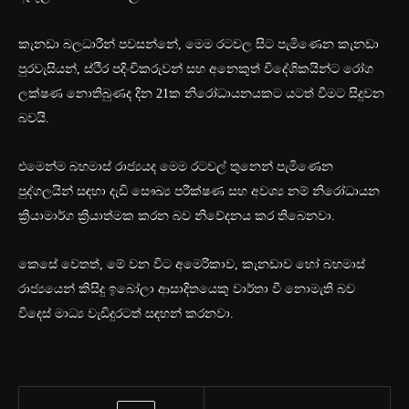
කැනඩා බලධාරීන් පවසන්නේ, මෙම රටවල සිට පැමිණෙන කැනඩා
පුරවැසියන්, ස්ථිර පදිංචිකරුවන් සහ අනෙකුත් විදේශිකයින්ට රෝග
ලක්ෂණ නොතිබුණද දින 21ක නිරෝධායනයකට යටත් වීමට සිදුවන
බවයි.
එමෙන්ම බහමාස් රාජ්‍යයද මෙම රටවල් තුනෙන් පැමිණෙන
පුද්ගලයින් සඳහා දැඩි සෞඛ්‍ය පරීක්ෂණ සහ අවශ්‍ය නම් නිරෝධායන
ක්‍රියාමාර්ග ක්‍රියාත්මක කරන බව නිවේදනය කර තිබෙනවා.
කෙසේ වෙතත්, මේ වන විට අමෙරිකාව, කැනඩාව හෝ බහමාස්
රාජ්‍යයෙන් කිසිදු ඉබෝලා ආසාදිතයෙකු වාර්තා වී නොමැති බව
විදෙස් මාධ්‍ය වැඩිදුරටත් සඳහන් කරනවා.