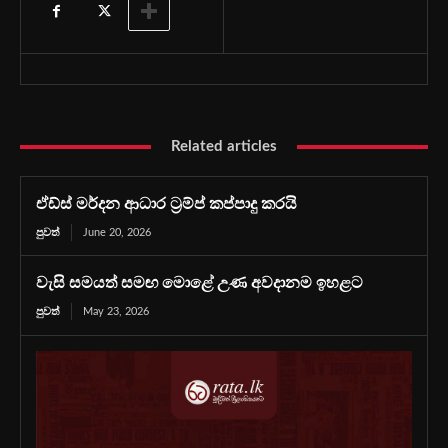
Related articles
ඒඩ්ස් මර්දන ආධාර ට්‍රම්ප් කප්පාදු කරයි
පුවත්
June 20, 2026
වැසි සමයත් සමඟ මොළේ උණ අවදානම ඉහළට
පුවත්
May 23, 2026