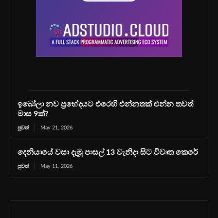
ඉබෝලා නව ප්‍රභේදයට එරෙහි එන්නතක් එන්න තවත්
මාස 9ක්?
පුවත්
May 21, 2026
දෙනියායේ වසා දැමූ පාසල් 13 වැනිදා සිට විවෘත කෙරේ
පුවත්
May 11, 2026