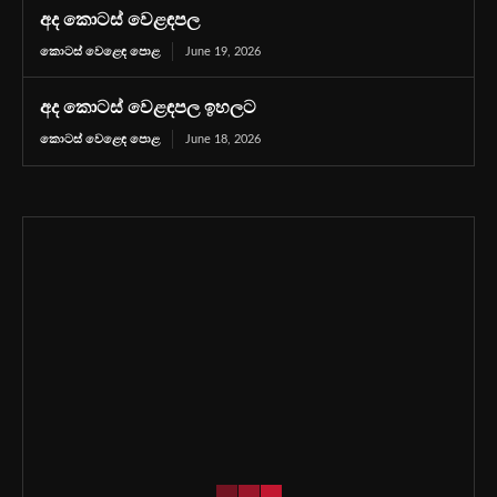
අද කොටස් වෙළඳපල
කොටස් වෙළෙඳ පොළ
June 19, 2026
අද කොටස් වෙළඳපල ඉහලට
කොටස් වෙළෙඳ පොළ
June 18, 2026