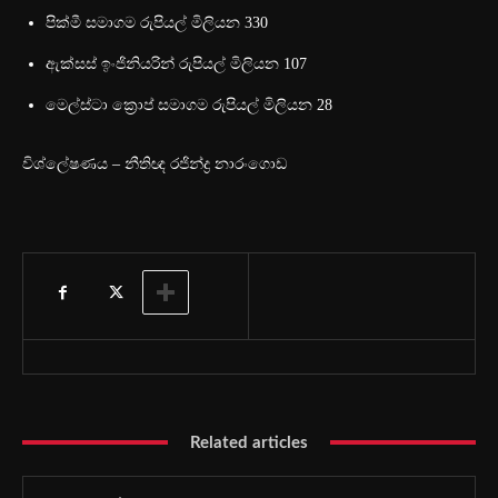
පික්මී සමාගම රුපියල් මිලියන 330
ඇක්සස් ඉංජිනියරින් රුපියල් මිලියන 107
මෙල්ස්ටා ක්‍රොප් සමාගම රුපියල් මිලියන 28
විශ්ලේෂණය – නීතිඥ රජින්ද්‍ර නාරංගොඩ
Related articles