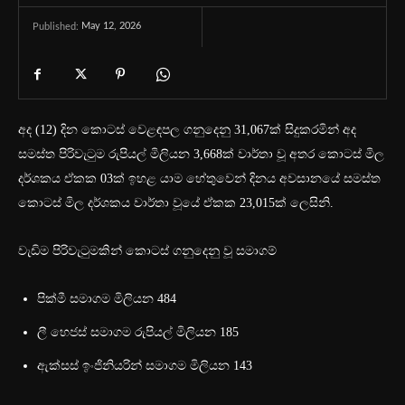
May 12, 2026
Published:
අද (12) දින කොටස් වෙළඳපල ගනුදෙනු 31,067ක් සිදුකරමින් අද
සමස්ත පිරිවැටුම රුපියල් මිලියන 3,668ක් වාර්තා වූ අතර කොටස් මිල
දර්ශකය ඒකක 03ක් ඉහළ යාම හේතුවෙන් දිනය අවසානයේ සමස්ත
කොටස් මිල දර්ශකය වාර්තා වූයේ ඒකක 23,015ක් ලෙසිනි.
වැඩිම පිරිවැටුමකින් කොටස් ගනුදෙනු වූ සමාගම්
පික්මී සමාගම මිලියන 484
ලී හෙජස් සමාගම රුපියල් මිලියන 185
ඇක්සස් ඉංජිනියරින් සමාගම මිලියන 143