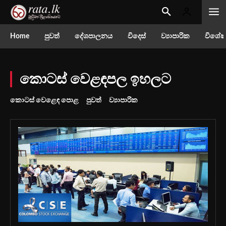
Home
පුවත්
දේශපාලනය
විදෙස්
ව්‍යාපාරික
විශේෂ
කොටස් වෙළඳපල ඉහලට
කොටස් වෙළෙඳ පොළ
පුවත්
ව්‍යාපාරික