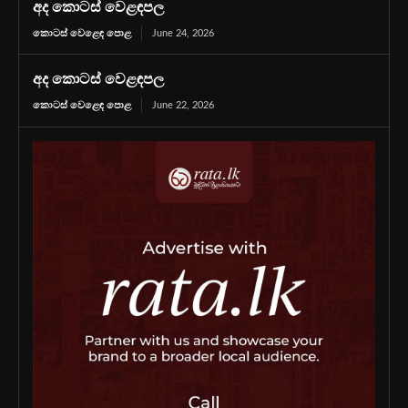
අද කොටස් වෙළඳපල
කොටස් වෙළෙඳ පොළ
June 24, 2026
අද කොටස් වෙළඳපල
කොටස් වෙළෙඳ පොළ
June 22, 2026