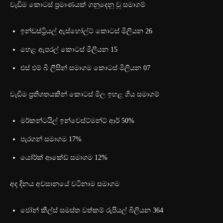
වැඩිම කොටස් ප්‍රමාණයක් ගනුදෙනු වූ සමාගම්
ඉන්ඩස්ට්‍රියල් ඇස්හෝල්ට් කොටස් මිලියන 26
හෙළ ඇපරල් කොටස් මිලියන 15
එස් එම් බී ලීසින් සමාගම කොටස් මිලියන 07
වැඩිම ප්‍රතිශතයකින් කොටස් මිල ඉහළ ගිය සමාගම්
මර්කන්ටයිල් ඉන්වෙස්ට්මන්ට් ආර් 50%
පැරගන් සමාගම 17%
යෝර්ක් ආකේඩ් සමාගම 12%
අද දිනය අවසානයේ වටිනාම සමාගම
ජෝන් කීල්ස් සමස්ත වත්කම් රුපියල් බිලියන 364