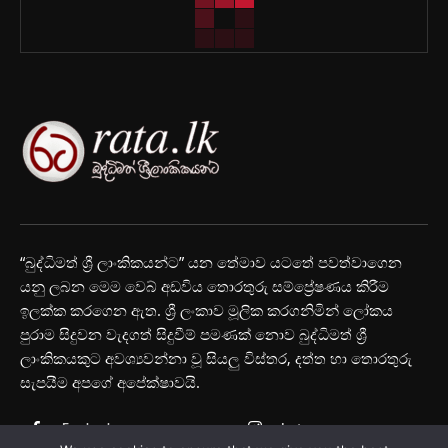
“බුද්ධිමත් ශ්‍රී ලාංකිකයන්ට” යන තේමාව යටතේ පවත්වාගෙන
යනු ලබන මෙම වෙබ් අඩවිය තොරතුරු සම්ප්‍රේෂණය කිරීම
ඉලක්ක කරගෙන ඇත. ශ්‍රී ලංකාව මූලික කරගනිමින් ලෝකය
පුරාම සිදුවන වැදගත් සිදුවීම් පමණක් නොව බුද්ධිමත් ශ්‍රී
ලාංකිකයකුට අවශ්‍යවන්නා වූ සියලු විස්තර, දත්ත හා තොරතුරු
සැපයීම අපගේ අපේක්ෂාවයි.
Facebook
Instagram