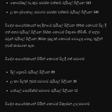
කොමර්ෂල් බැංකුව සමස්ත වත්කම් රුපියල් බිලියන 343
ලංකා දුම්කොල සමාගම සමස්ත වත්කම් රුපියල් බිලියන 340
විදේශ ආයෝජකයන් අද දිනයේ රුපියල් මිලියන‍ 191ක කොටස් මිල දී
ගත් අතර රුපියල් මිලියන 552ක කොටස් විකුණා තිබිණි. ඒ අනුව
ඔවුන් රුපියල් මිලියන 361ක මුදලක් කොටස් වෙළෙඳ පොළ තුළින්
ඉවත් කරගෙන ඇත.
විදේශ ආයෝජකයන් විසින් කොටස් මිලදී ගත් සමාගම්
රිල් ප්‍රොපටි රුපියල් මිලියන 89
ලංකා මිල්ක් ෆුඩ්ස් සමාගම රුපියල් මිලියන 30
රෝයල් සෙරමික්ස් සමාගම රුපියල් මිලියන 12
විදේශ ආයෝජකයන් විසින් කොටස් විකුණන ලද සමාගම්